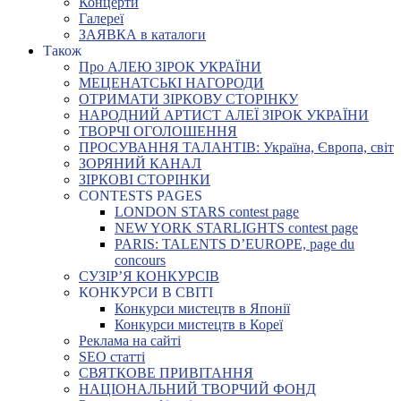
Концерти
Галереї
ЗАЯВКА в каталоги
Також
Про АЛЕЮ ЗІРОК УКРАЇНИ
МЕЦЕНАТСЬКІ НАГОРОДИ
ОТРИМАТИ ЗІРКОВУ СТОРІНКУ
НАРОДНИЙ АРТИСТ АЛЕЇ ЗІРОК УКРАЇНИ
ТВОРЧІ ОГОЛОШЕННЯ
ПРОСУВАННЯ ТАЛАНТІВ: Україна, Європа, світ
ЗОРЯНИЙ КАНАЛ
ЗІРКОВІ СТОРІНКИ
CONTESTS PAGES
LONDON STARS contest page
NEW YORK STARLIGHTS contest page
PARIS: TALENTS D’EUROPE, page du
concours
СУЗІР’Я КОНКУРСІВ
КОНКУРСИ В СВІТІ
Конкурси мистецтв в Японії
Конкурси мистецтв в Кореї
Реклама на сайті
SEO статті
СВЯТКОВЕ ПРИВІТАННЯ
НАЦІОНАЛЬНИЙ ТВОРЧИЙ ФОНД