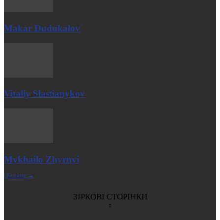
Makar Dudukalov
Vitaliy Slastianykov
Mykhailo Zhyrnyi
| Більше →
ЗІРКОВІ СТОРІНКИ