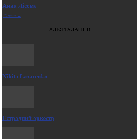
Анна Лісова
| Більше →
АЛЕЯ ТАЛАНТІВ
Nikita Lazarenko
Естрадний оркестр