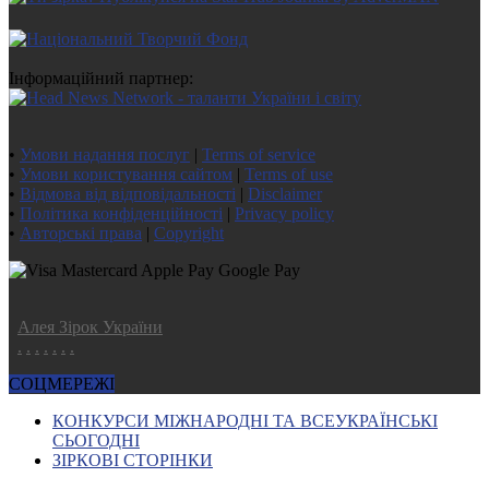
Інформаційний партнер:
•
Умови надання послуг
|
Terms of service
•
Умови користування сайтом
|
Terms of use
•
Відмова від відповідальності
|
Disclaimer
•
Політика конфіденційності
|
Privacy policy
•
Авторські права
|
Copyright
Алея Зірок України
.
.
.
.
.
.
.
СОЦМЕРЕЖІ
КОНКУРСИ МІЖНАРОДНІ ТА ВСЕУКРАЇНСЬКІ
СЬОГОДНІ
ЗІРКОВІ СТОРІНКИ