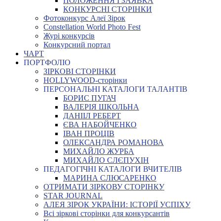
ПОЛОЖЕННЯ І ЗАЯВКА
КОНКУРСНІ СТОРІНКИ
Фотоконкурс Алеї Зірок
Constellation World Photo Fest
Журі конкурсів
Конкурсний портал
ЧАРТ
ПОРТФОЛІО
ЗІРКОВІ СТОРІНКИ
HOLLYWOOD-сторінки
ПЕРСОНАЛЬНІ КАТАЛОГИ ТАЛАНТІВ
БОРИС ПУГАЧ
ВАЛЕРІЯ ШКОЛЬНА
ДАНІІЛ РЕБЕРТ
ЄВА НАБОЙЧЕНКО
ІВАН ПРОЦІВ
ОЛЕКСАНДРА РОМАНОВА
МИХАЙЛО ЖУРБА
МИХАЙЛО СЛЄПУХІН
ПЕДАГОГІЧНІ КАТАЛОГИ ВЧИТЕЛІВ
МАРИНА СЛЮСАРЕНКО
ОТРИМАТИ ЗІРКОВУ СТОРІНКУ
STAR JOURNAL
АЛЕЯ ЗІРОК УКРАЇНИ: ІСТОРІЇ УСПІХУ
Всі зіркові сторінки для конкурсантів