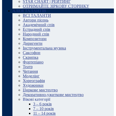
STAR CHART | РЕЙТИНГ
ОТРИМАЙТЕ ЗІРКОВУ СТОРІНКУ
АЛЕЯ ТАЛАНТІВ
ВСІ ТАЛАНТИ
Автори пісень
Академічний спів
Естрадний спів
Народний спів
Композитори
Диригенти
Інструментальна музика
Саксофон
Скрипка
Фортепіано
Театр
Читання
Моделінг
Хореографія
Художники
Циркове мистецтво
Декоративно-ужиткове мистецтво
Вікові категорії
3 – 6 років
7 – 10 років
11 – 14 років