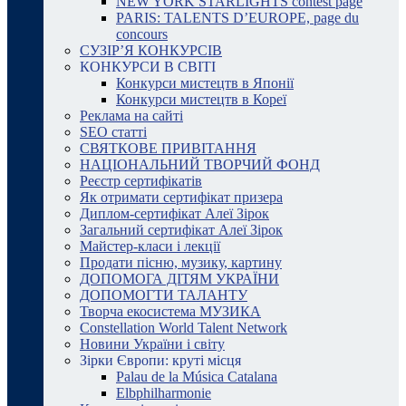
NEW YORK STARLIGHTS contest page
PARIS: TALENTS D’EUROPE, page du
concours
СУЗІР’Я КОНКУРСІВ
КОНКУРСИ В СВІТІ
Конкурси мистецтв в Японії
Конкурси мистецтв в Кореї
Реклама на сайті
SEO статті
СВЯТКОВЕ ПРИВІТАННЯ
НАЦІОНАЛЬНИЙ ТВОРЧИЙ ФОНД
Реєстр сертифікатів
Як отримати сертифікат призера
Диплом-сертифікат Алеї Зірок
Загальний сертифікат Алеї Зірок
Майстер-класи і лекції
Продати пісню, музику, картину
ДОПОМОГА ДІТЯМ УКРАЇНИ
ДОПОМОГТИ ТАЛАНТУ
Творча екосистема МУЗИКА
Constellation World Talent Network
Новини України і світу
Зірки Європи: круті місця
Palau de la Música Catalana
Elbphilharmonie