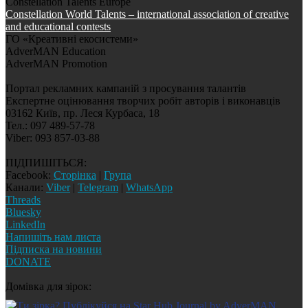
Constellation Talents Europe
Constellation World Talents – international association of creative
and educational contests
ГО «Креативні екосистеми»
AdverMAN Education
AdverMAN Promotion
Портал рекламних кампаній з просування талантів
Експертне оцінювання творчих робіт авторів і виконавців
03162 Київ, пр. Леся Курбаса, 18
Тел.: 097 489-57-78
Viber: 093 857-03-88
ПІДПИШІТЬСЯ:
Facebook:
Сторінка
|
Група
Канали:
Viber
|
Telegram
|
WhatsApp
Threads
Bluesky
LinkedIn
Напишіть нам листа
Підписка на новини
DONATE
Домівка для зірок: