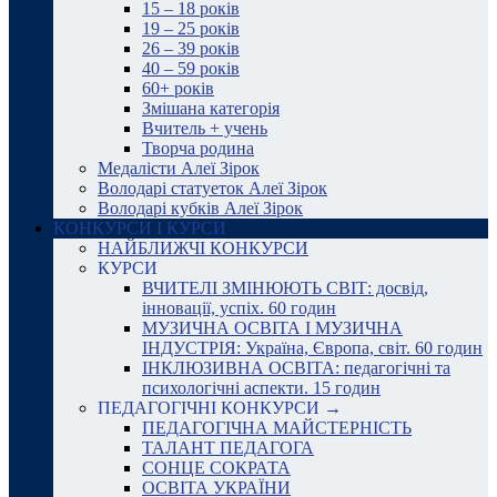
15 – 18 років
19 – 25 років
26 – 39 років
40 – 59 років
60+ років
Змішана категорія
Вчитель + учень
Творча родина
Медалісти Алеї Зірок
Володарі статуеток Алеї Зірок
Володарі кубків Алеї Зірок
КОНКУРСИ І КУРСИ
НАЙБЛИЖЧІ КОНКУРСИ
КУРСИ
ВЧИТЕЛІ ЗМІНЮЮТЬ СВІТ: досвід,
інновації, успіх. 60 годин
МУЗИЧНА ОСВІТА І МУЗИЧНА
ІНДУСТРІЯ: Україна, Європа, світ. 60 годин
ІНКЛЮЗИВНА ОСВІТА: педагогічні та
психологічні аспекти. 15 годин
ПЕДАГОГІЧНІ КОНКУРСИ →
ПЕДАГОГІЧНА МАЙСТЕРНІСТЬ
ТАЛАНТ ПЕДАГОГА
СОНЦЕ СОКРАТА
ОСВІТА УКРАЇНИ