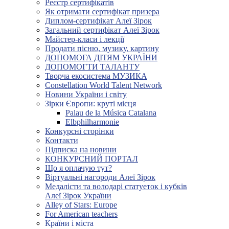
Реєстр сертифікатів
Як отримати сертифікат призера
Диплом-сертифікат Алеї Зірок
Загальний сертифікат Алеї Зірок
Майстер-класи і лекції
Продати пісню, музику, картину
ДОПОМОГА ДІТЯМ УКРАЇНИ
ДОПОМОГТИ ТАЛАНТУ
Творча екосистема МУЗИКА
Constellation World Talent Network
Новини України і світу
Зірки Європи: круті місця
Palau de la Música Catalana
Elbphilharmonie
Конкурсні сторінки
Контакти
Підписка на новини
КОНКУРСНИЙ ПОРТАЛ
Що я оплачую тут?
Віртуальні нагороди Алеї Зірок
Медалісти та володарі статуеток і кубків
Алеї Зірок України
Alley of Stars: Europe
For American teachers
Країни і міста