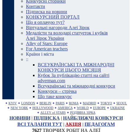
Конкурсні сторінки
Контакти
Підписка на новини
КОНКУРСНИЙ ПОРТАЛ
Що я оплачую тут?
Віртуальні нагороди Алеї Зірок
Медалісти та володарі статуеток і кубків
Алеї Зірок України
Alley of Stars: Europe
For American teachers
Країни і міста
::
ВСЕУКРАЇНСЬКІ ТА МІЖНАРОДНІ
КОНКУРСИ ЦЬОГО МІСЯЦЯ
Кубок За публікацію статті на сайті
adverman.com
Всеукраїнські та міжнародні конкурси
Конкурси – стрічка
Що таке конкурс
✦
KYIV
✦
LONDON
✦
BERLIN
✦
PARIS
✦
ROMA
✦
MADRID
✦
TOKYO
✦
SEOUL
✦
NEW YORK
✦
HOLLYWOOD
✦
AMERICA
✦
WORLD
✦
EUROPE
✦
UKRAINE
✦
ALLEY of STARS
✦
РІЗДВЯНА ЗІРКА
НОВИНИ
|
ПІДПИСКА
|
НАЙБЛИЖЧІ КОНКУРСИ
ВСІ ТАЛАНТИ ТУТ
|
АКЦІЯ
|
ПЕДАГОГАМ
7627
ТВОРЧИХ РОБІТ НА АЛЕЇ