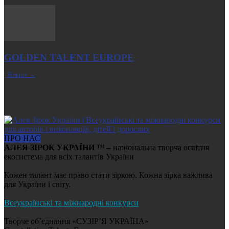
GOLDEN TALENT EUROPE
| Більше →
ПРО НАС
АЛЕЯ ЗІРОК УКРАЇНИ
™ – національна творча освітня
екосистема для всіх талантів України
Кожен талант має право стати зіркою. Кожна зірка важлива
для України і світу.
Всеукраїнські та міжнародні конкурси
Творче об’єднання «СУЗІР’Я УКРАЇНА»