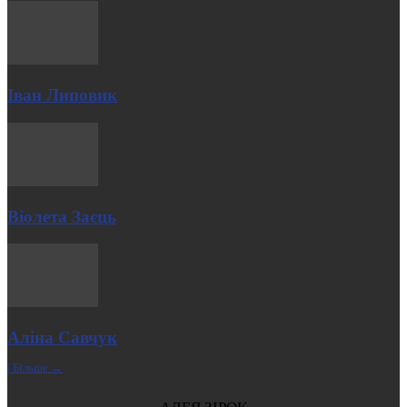
Іван Липовик
Віолета Заєць
Аліна Савчук
| Більше →