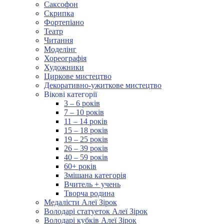
Саксофон
Скрипка
Фортепіано
Театр
Читання
Моделінг
Хореографія
Художники
Циркове мистецтво
Декоративно-ужиткове мистецтво
Вікові категорії
3 – 6 років
7 – 10 років
11 – 14 років
15 – 18 років
19 – 25 років
26 – 39 років
40 – 59 років
60+ років
Змішана категорія
Вчитель + учень
Творча родина
Медалісти Алеї Зірок
Володарі статуеток Алеї Зірок
Володарі кубків Алеї Зірок