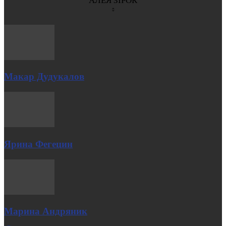
АЛЕЯ ЗІРОК
Макар Дудукалов
Ярина Фегецин
Марина Андряник