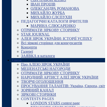
ІВАН ПРОЦІВ
ОЛЕКСАНДРА РОМАНОВА
МИХАЙЛО ЖУРБА
МИХАЙЛО СЛЄПУХІН
ПЕДАГОГІЧНІ КАТАЛОГИ ВЧИТЕЛІВ
МАРИНА СЛЮСАРЕНКО
ОТРИМАТИ ЗІРКОВУ СТОРІНКУ
STAR JOURNAL
АЛЕЯ ЗІРОК УКРАЇНИ: ІСТОРІЇ УСПІХУ
Всі зіркові сторінки для конкурсантів
Концерти
Галереї
ЗАЯВКА в каталоги
Також
Про АЛЕЮ ЗІРОК УКРАЇНИ
МЕЦЕНАТСЬКІ НАГОРОДИ
ОТРИМАТИ ЗІРКОВУ СТОРІНКУ
НАРОДНИЙ АРТИСТ АЛЕЇ ЗІРОК УКРАЇНИ
ТВОРЧІ ОГОЛОШЕННЯ
ПРОСУВАННЯ ТАЛАНТІВ: Україна, Європа, світ
ЗОРЯНИЙ КАНАЛ
ЗІРКОВІ СТОРІНКИ
CONTESTS PAGES
LONDON STARS contest page