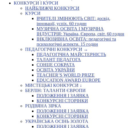
КОНКУРСИ І КУРСИ
НАЙБЛИЖЧІ КОНКУРСИ
КУРСИ
ВЧИТЕЛІ ЗМІНЮЮТЬ СВІТ: досвід,
інновації, успіх. 60 годин
МУЗИЧНА ОСВІТА І МУЗИЧНА
ІНДУСТРІЯ: Україна, Європа, світ. 60 годин
ІНКЛЮЗИВНА ОСВІТА: педагогічні та
психологічні аспекти. 15 годин
ПЕДАГОГІЧНІ КОНКУРСИ →
ПЕДАГОГІЧНА МАЙСТЕРНІСТЬ
ТАЛАНТ ПЕДАГОГА
СОНЦЕ СОКРАТА
ОСВІТА УКРАЇНИ
TEACHER’S WORLD PRIZE
EDUCATION AWARD EUROPE
МИСТЕЦЬКІ КОНКУРСИ ↓
БЕРЛІН: ТАЛАНТИ ЄВРОПИ
ПОЛОЖЕННЯ І ЗАЯВКА
КОНКУРСНІ СТОРІНКИ
РІЗДВЯНА ЗІРКА
ПОЛОЖЕННЯ І ЗАЯВКА
КОНКУРСНІ СТОРІНКИ
УКРАЇНСЬКА ОСІНЬ ЗОЛОТА
ПОЛОЖЕННЯ І ЗАЯВКА