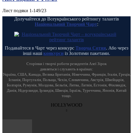
Лист подяки 1-149/23
Долучайтеся до Всеукраїнського рейтингу талантів
Національний Творчий Чарт
:
Подавайтеся в Чарт через конкурс
Творча Сотня
. Або через
інші наші
конкурси
із Золотими пакетами.
Cторінки і творчі роботи резидентів Алеї Зірок
дивляться і слухають в країнах:
Україна, США, Канада, Велика Британія, Німеччина, Франція, Італія, Греція,
Іспанія, Португалія, Польща, Чехія, Словаччина, Австрія, Швейцарія,
Болгарія, Румунія, Молдова, Бельгія, Литва, Латвія, Естонія, Фінляндія,
Данія, Нідерланди, Ірландія, Швеція, Ізраїль, Туреччина, Японія, Китай
тощо.
HOLLYWOOD