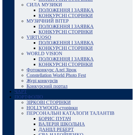
СИЛА МУЗИКИ
ПОЛОЖЕННЯ І ЗАЯВКА
КОНКУРСНІ СТОРІНКИ
МУЗИЧНИЙ ВІТЕР
ПОЛОЖЕННЯ І ЗАЯВКА
КОНКУРСНІ СТОРІНКИ
VIRTUOSO
ПОЛОЖЕННЯ І ЗАЯВКА
КОНКУРСНІ СТОРІНКИ
WORLD VISION
ПОЛОЖЕННЯ І ЗАЯВКА
КОНКУРСНІ СТОРІНКИ
Фотоконкурс Алеї Зірок
Constellation World Photo Fest
Журі конкурсів
Конкурсний портал
ЧАРТ
ПОРТФОЛІО
ЗІРКОВІ СТОРІНКИ
HOLLYWOOD-сторінки
ПЕРСОНАЛЬНІ КАТАЛОГИ ТАЛАНТІВ
БОРИС ПУГАЧ
ВАЛЕРІЯ ШКОЛЬНА
ДАНІІЛ РЕБЕРТ
ЄВА НАБОЙЧЕНКО