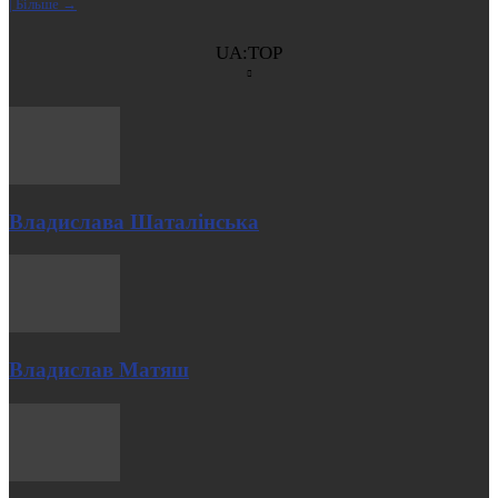
| Більше →
UA:TOP
Владислава Шаталінська
Владислав Матяш