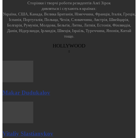
Cторінки і творчі роботи резидентів Алеї Зірок
дивляться і слухають в країнах:
Україна, США, Канада, Велика Британія, Німеччина, Франція, Італія, Греція,
Іспанія, Португалія, Польща, Чехія, Словаччина, Австрія, Швейцарія,
Болгарія, Румунія, Молдова, Бельгія, Литва, Латвія, Естонія, Фінляндія,
Данія, Нідерланди, Ірландія, Швеція, Ізраїль, Туреччина, Японія, Китай
тощо.
HOLLYWOOD
Makar Dudukalov
Vitaliy Slastianykov