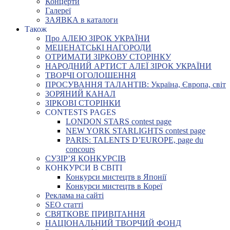
Концерти
Галереї
ЗАЯВКА в каталоги
Також
Про АЛЕЮ ЗІРОК УКРАЇНИ
МЕЦЕНАТСЬКІ НАГОРОДИ
ОТРИМАТИ ЗІРКОВУ СТОРІНКУ
НАРОДНИЙ АРТИСТ АЛЕЇ ЗІРОК УКРАЇНИ
ТВОРЧІ ОГОЛОШЕННЯ
ПРОСУВАННЯ ТАЛАНТІВ: Україна, Європа, світ
ЗОРЯНИЙ КАНАЛ
ЗІРКОВІ СТОРІНКИ
CONTESTS PAGES
LONDON STARS contest page
NEW YORK STARLIGHTS contest page
PARIS: TALENTS D’EUROPE, page du
concours
СУЗІР’Я КОНКУРСІВ
КОНКУРСИ В СВІТІ
Конкурси мистецтв в Японії
Конкурси мистецтв в Кореї
Реклама на сайті
SEO статті
СВЯТКОВЕ ПРИВІТАННЯ
НАЦІОНАЛЬНИЙ ТВОРЧИЙ ФОНД