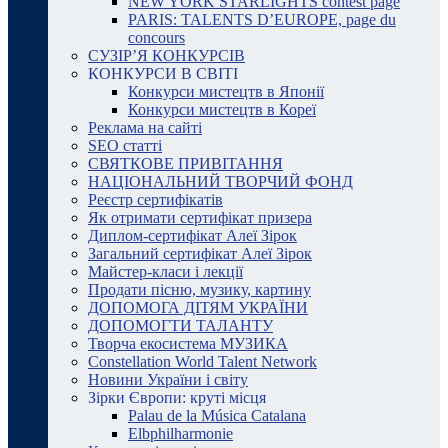
NEW YORK STARLIGHTS contest page
PARIS: TALENTS D’EUROPE, page du
concours
СУЗІР’Я КОНКУРСІВ
КОНКУРСИ В СВІТІ
Конкурси мистецтв в Японії
Конкурси мистецтв в Кореї
Реклама на сайті
SEO статті
СВЯТКОВЕ ПРИВІТАННЯ
НАЦІОНАЛЬНИЙ ТВОРЧИЙ ФОНД
Реєстр сертифікатів
Як отримати сертифікат призера
Диплом-сертифікат Алеї Зірок
Загальний сертифікат Алеї Зірок
Майстер-класи і лекції
Продати пісню, музику, картину
ДОПОМОГА ДІТЯМ УКРАЇНИ
ДОПОМОГТИ ТАЛАНТУ
Творча екосистема МУЗИКА
Constellation World Talent Network
Новини України і світу
Зірки Європи: круті місця
Palau de la Música Catalana
Elbphilharmonie