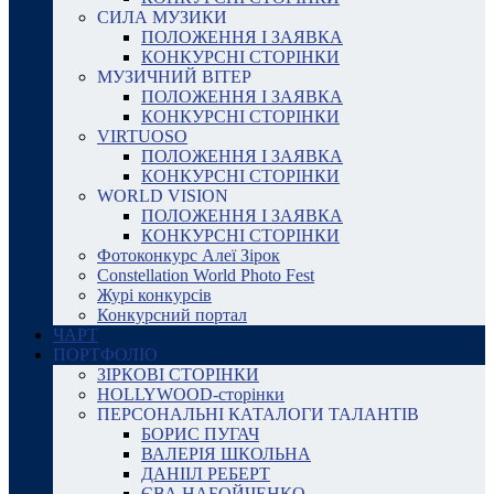
СИЛА МУЗИКИ
ПОЛОЖЕННЯ І ЗАЯВКА
КОНКУРСНІ СТОРІНКИ
МУЗИЧНИЙ ВІТЕР
ПОЛОЖЕННЯ І ЗАЯВКА
КОНКУРСНІ СТОРІНКИ
VIRTUOSO
ПОЛОЖЕННЯ І ЗАЯВКА
КОНКУРСНІ СТОРІНКИ
WORLD VISION
ПОЛОЖЕННЯ І ЗАЯВКА
КОНКУРСНІ СТОРІНКИ
Фотоконкурс Алеї Зірок
Constellation World Photo Fest
Журі конкурсів
Конкурсний портал
ЧАРТ
ПОРТФОЛІО
ЗІРКОВІ СТОРІНКИ
HOLLYWOOD-сторінки
ПЕРСОНАЛЬНІ КАТАЛОГИ ТАЛАНТІВ
БОРИС ПУГАЧ
ВАЛЕРІЯ ШКОЛЬНА
ДАНІІЛ РЕБЕРТ
ЄВА НАБОЙЧЕНКО