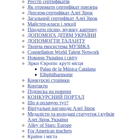
Реєстр сертифікатів
Як отримати сертифікат призера
Диплом-сертифікат Алеї Зірок
Загальний сертифікат Алеї Зірок
Майстер-класи і лекції
Продати пісню, музику, картину
ДОПОМОГА ДІТЯМ УКРАЇНИ
ДОПОМОГТИ ТАЛАНТУ
Творча екосистема МУЗИКА
Constellation World Talent Network
Новини України і світу
Зірки Європи: круті місця
Palau de la Música Catalana
Elbphilharmonie
Конкурсні сторінки
Контакти
Підписка на новини
КОНКУРСНИЙ ПОРТАЛ
Що я оплачую тут?
Віртуальні нагороди Алеї Зірок
Медалісти та володарі статуеток і кубків
Алеї Зірок України
Alley of Stars: Europe
For American teachers
Країни і міста