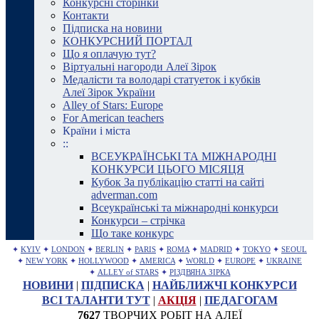
Конкурсні сторінки
Контакти
Підписка на новини
КОНКУРСНИЙ ПОРТАЛ
Що я оплачую тут?
Віртуальні нагороди Алеї Зірок
Медалісти та володарі статуеток і кубків
Алеї Зірок України
Alley of Stars: Europe
For American teachers
Країни і міста
::
ВСЕУКРАЇНСЬКІ ТА МІЖНАРОДНІ
КОНКУРСИ ЦЬОГО МІСЯЦЯ
Кубок За публікацію статті на сайті
adverman.com
Всеукраїнські та міжнародні конкурси
Конкурси – стрічка
Що таке конкурс
✦
KYIV
✦
LONDON
✦
BERLIN
✦
PARIS
✦
ROMA
✦
MADRID
✦
TOKYO
✦
SEOUL
✦
NEW YORK
✦
HOLLYWOOD
✦
AMERICA
✦
WORLD
✦
EUROPE
✦
UKRAINE
✦
ALLEY of STARS
✦
РІЗДВЯНА ЗІРКА
НОВИНИ
|
ПІДПИСКА
|
НАЙБЛИЖЧІ КОНКУРСИ
ВСІ ТАЛАНТИ ТУТ
|
АКЦІЯ
|
ПЕДАГОГАМ
7627
ТВОРЧИХ РОБІТ НА АЛЕЇ