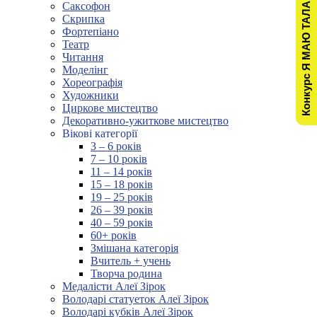
Конкурс Я МАЮ ТАЛАНТ!
Саксофон
Скрипка
Фортепіано
Театр
Читання
Моделінг
Хореографія
Художники
Циркове мистецтво
Декоративно-ужиткове мистецтво
Вікові категорії
3 – 6 років
7 – 10 років
11 – 14 років
15 – 18 років
19 – 25 років
26 – 39 років
40 – 59 років
60+ років
Змішана категорія
Вчитель + учень
Творча родина
Медалісти Алеї Зірок
Володарі статуеток Алеї Зірок
Володарі кубків Алеї Зірок