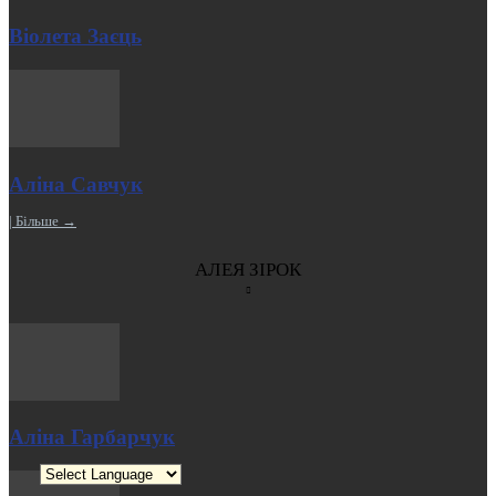
Віолета Заєць
Аліна Савчук
| Більше →
АЛЕЯ ЗІРОК
Аліна Гарбарчук