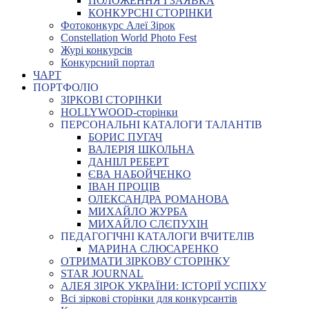
ПОЛОЖЕННЯ І ЗАЯВКА
КОНКУРСНІ СТОРІНКИ
Фотоконкурс Алеї Зірок
Constellation World Photo Fest
Журі конкурсів
Конкурсний портал
ЧАРТ
ПОРТФОЛІО
ЗІРКОВІ СТОРІНКИ
HOLLYWOOD-сторінки
ПЕРСОНАЛЬНІ КАТАЛОГИ ТАЛАНТІВ
БОРИС ПУГАЧ
ВАЛЕРІЯ ШКОЛЬНА
ДАНІІЛ РЕБЕРТ
ЄВА НАБОЙЧЕНКО
ІВАН ПРОЦІВ
ОЛЕКСАНДРА РОМАНОВА
МИХАЙЛО ЖУРБА
МИХАЙЛО СЛЄПУХІН
ПЕДАГОГІЧНІ КАТАЛОГИ ВЧИТЕЛІВ
МАРИНА СЛЮСАРЕНКО
ОТРИМАТИ ЗІРКОВУ СТОРІНКУ
STAR JOURNAL
АЛЕЯ ЗІРОК УКРАЇНИ: ІСТОРІЇ УСПІХУ
Всі зіркові сторінки для конкурсантів