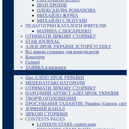
ІВАН ПРОЦІВ
ОЛЕКСАНДРА РОМАНОВА
МИХАЙЛО ЖУРБА
МИХАЙЛО СЛЄПУХІН
ПЕДАГОГІЧНІ КАТАЛОГИ ВЧИТЕЛІВ
МАРИНА СЛЮСАРЕНКО
ОТРИМАТИ ЗІРКОВУ СТОРІНКУ
STAR JOURNAL
АЛЕЯ ЗІРОК УКРАЇНИ: ІСТОРІЇ УСПІХУ
Всі зіркові сторінки для конкурсантів
Концерти
Галереї
ЗАЯВКА в каталоги
Також
Про АЛЕЮ ЗІРОК УКРАЇНИ
МЕЦЕНАТСЬКІ НАГОРОДИ
ОТРИМАТИ ЗІРКОВУ СТОРІНКУ
НАРОДНИЙ АРТИСТ АЛЕЇ ЗІРОК УКРАЇНИ
ТВОРЧІ ОГОЛОШЕННЯ
ПРОСУВАННЯ ТАЛАНТІВ: Україна, Європа, світ
ЗОРЯНИЙ КАНАЛ
ЗІРКОВІ СТОРІНКИ
CONTESTS PAGES
LONDON STARS contest page