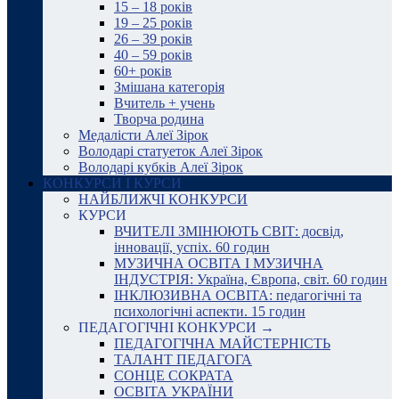
15 – 18 років
19 – 25 років
26 – 39 років
40 – 59 років
60+ років
Змішана категорія
Вчитель + учень
Творча родина
Медалісти Алеї Зірок
Володарі статуеток Алеї Зірок
Володарі кубків Алеї Зірок
КОНКУРСИ І КУРСИ
НАЙБЛИЖЧІ КОНКУРСИ
КУРСИ
ВЧИТЕЛІ ЗМІНЮЮТЬ СВІТ: досвід,
інновації, успіх. 60 годин
МУЗИЧНА ОСВІТА І МУЗИЧНА
ІНДУСТРІЯ: Україна, Європа, світ. 60 годин
ІНКЛЮЗИВНА ОСВІТА: педагогічні та
психологічні аспекти. 15 годин
ПЕДАГОГІЧНІ КОНКУРСИ →
ПЕДАГОГІЧНА МАЙСТЕРНІСТЬ
ТАЛАНТ ПЕДАГОГА
СОНЦЕ СОКРАТА
ОСВІТА УКРАЇНИ