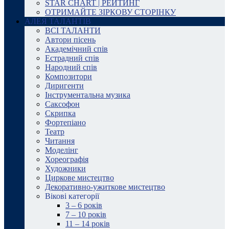
STAR CHART | РЕЙТИНГ
ОТРИМАЙТЕ ЗІРКОВУ СТОРІНКУ
АЛЕЯ ТАЛАНТІВ
ВСІ ТАЛАНТИ
Автори пісень
Академічний спів
Естрадний спів
Народний спів
Композитори
Диригенти
Інструментальна музика
Саксофон
Скрипка
Фортепіано
Театр
Читання
Моделінг
Хореографія
Художники
Циркове мистецтво
Декоративно-ужиткове мистецтво
Вікові категорії
3 – 6 років
7 – 10 років
11 – 14 років