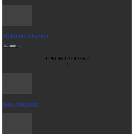
Mykhailo Zhyrnyi
| Більше →
ЗІРКОВІ СТОРІНКИ
Іван Липовик