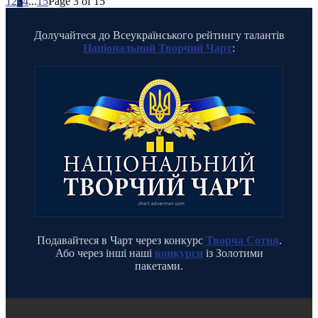
1
2
3
4
...
15
Page 3 of 15
Долучайтеся до Всеукраїнського рейтингу талантів
Національний Творчий Чарт
:
Подавайтеся в Чарт через конкурс
Творча Сотня
.
Або через інші наші
конкурси
із Золотими
пакетами.