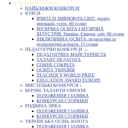
КОНКУРСИ І КУРСИ
НАЙБЛИЖЧІ КОНКУРСИ
КУРСИ
ВЧИТЕЛІ ЗМІНЮЮТЬ СВІТ: досвід,
інновації, успіх. 60 годин
МУЗИЧНА ОСВІТА І МУЗИЧНА
ІНДУСТРІЯ: Україна, Європа, світ. 60 годин
ІНКЛЮЗИВНА ОСВІТА: педагогічні та
психологічні аспекти. 15 годин
ПЕДАГОГІЧНІ КОНКУРСИ →
ПЕДАГОГІЧНА МАЙСТЕРНІСТЬ
ТАЛАНТ ПЕДАГОГА
СОНЦЕ СОКРАТА
ОСВІТА УКРАЇНИ
TEACHER’S WORLD PRIZE
EDUCATION AWARD EUROPE
МИСТЕЦЬКІ КОНКУРСИ ↓
БЕРЛІН: ТАЛАНТИ ЄВРОПИ
ПОЛОЖЕННЯ І ЗАЯВКА
КОНКУРСНІ СТОРІНКИ
РІЗДВЯНА ЗІРКА
ПОЛОЖЕННЯ І ЗАЯВКА
КОНКУРСНІ СТОРІНКИ
УКРАЇНСЬКА ОСІНЬ ЗОЛОТА
ПОЛОЖЕННЯ І ЗАЯВКА