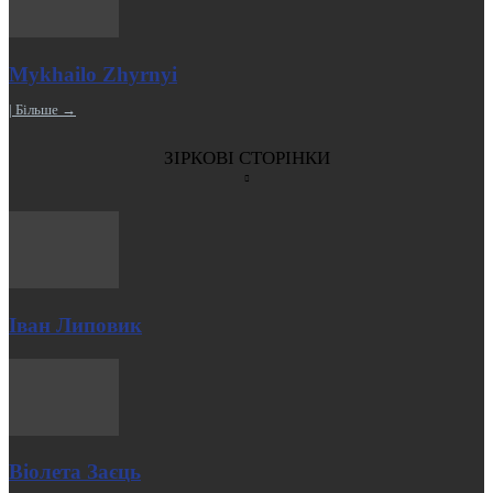
Mykhailo Zhyrnyi
| Більше →
ЗІРКОВІ СТОРІНКИ
Іван Липовик
Віолета Заєць