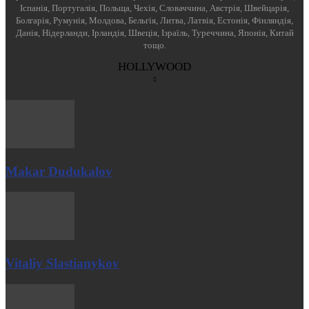
Іспанія, Португалія, Польща, Чехія, Словаччина, Австрія, Швейцарія,
Болгарія, Румунія, Молдова, Бельгія, Литва, Латвія, Естонія, Фінляндія,
Данія, Нідерланди, Ірландія, Швеція, Ізраїль, Туреччина, Японія, Китай
тощо.
HOLLYWOOD
Makar Dudukalov
Vitaliy Slastianykov