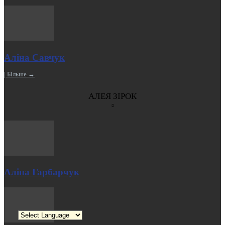
Аліна Савчук
| Більше →
АЛЕЯ ЗІРОК
Аліна Гарбарчук