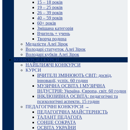
15 – 18 років
19 – 25 років
26 – 39 років
40 – 59 років
60+ років
Змішана категорія
Вчитель + учень
Творча родина
Медалісти Алеї Зірок
Володарі статуеток Алеї Зірок
Володарі кубків Алеї Зірок
КОНКУРСИ І КУРСИ
НАЙБЛИЖЧІ КОНКУРСИ
КУРСИ
ВЧИТЕЛІ ЗМІНЮЮТЬ СВІТ: досвід,
інновації, успіх. 60 годин
МУЗИЧНА ОСВІТА І МУЗИЧНА
ІНДУСТРІЯ: Україна, Європа, світ. 60 годин
ІНКЛЮЗИВНА ОСВІТА: педагогічні та
психологічні аспекти. 15 годин
ПЕДАГОГІЧНІ КОНКУРСИ →
ПЕДАГОГІЧНА МАЙСТЕРНІСТЬ
ТАЛАНТ ПЕДАГОГА
СОНЦЕ СОКРАТА
ОСВІТА УКРАЇНИ