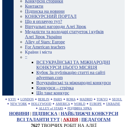
Конкурсні сторінки
Контакти
Підписка на новини
КОНКУРСНИЙ ПОРТАЛ
Що я оплачую тут?
Віртуальні нагороди Алеї Зірок
Медалісти та володарі статуеток і кубків
Алеї Зірок України
Alley of Stars: Europe
For American teachers
Країни і міста
::
ВСЕУКРАЇНСЬКІ ТА МІЖНАРОДНІ
КОНКУРСИ ЦЬОГО МІСЯЦЯ
Кубок За публікацію статті на сайті
adverman.com
Всеукраїнські та міжнародні конкурси
Конкурси – стрічка
Що таке конкурс
✦
KYIV
✦
LONDON
✦
BERLIN
✦
PARIS
✦
ROMA
✦
MADRID
✦
TOKYO
✦
SEOUL
✦
NEW YORK
✦
HOLLYWOOD
✦
AMERICA
✦
WORLD
✦
EUROPE
✦
UKRAINE
✦
ALLEY of STARS
✦
РІЗДВЯНА ЗІРКА
НОВИНИ
|
ПІДПИСКА
|
НАЙБЛИЖЧІ КОНКУРСИ
ВСІ ТАЛАНТИ ТУТ
|
АКЦІЯ
|
ПЕДАГОГАМ
7627
ТВОРЧИХ РОБІТ НА АЛЕЇ