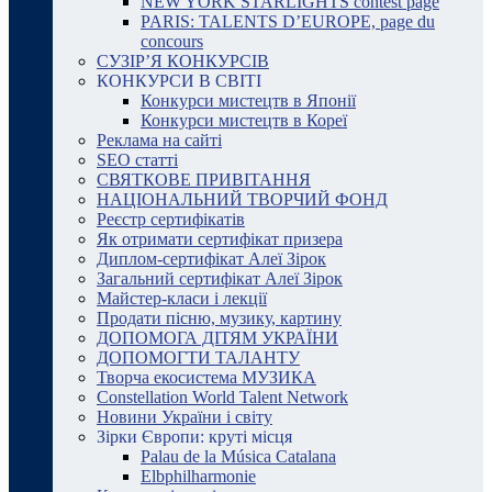
NEW YORK STARLIGHTS contest page
PARIS: TALENTS D’EUROPE, page du
concours
СУЗІР’Я КОНКУРСІВ
КОНКУРСИ В СВІТІ
Конкурси мистецтв в Японії
Конкурси мистецтв в Кореї
Реклама на сайті
SEO статті
СВЯТКОВЕ ПРИВІТАННЯ
НАЦІОНАЛЬНИЙ ТВОРЧИЙ ФОНД
Реєстр сертифікатів
Як отримати сертифікат призера
Диплом-сертифікат Алеї Зірок
Загальний сертифікат Алеї Зірок
Майстер-класи і лекції
Продати пісню, музику, картину
ДОПОМОГА ДІТЯМ УКРАЇНИ
ДОПОМОГТИ ТАЛАНТУ
Творча екосистема МУЗИКА
Constellation World Talent Network
Новини України і світу
Зірки Європи: круті місця
Palau de la Música Catalana
Elbphilharmonie