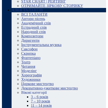
STAR CHART | РЕЙТИНГ
ОТРИМАЙТЕ ЗІРКОВУ СТОРІНКУ
АЛЕЯ ТАЛАНТІВ
ВСІ ТАЛАНТИ
Автори пісень
Академічний спів
Естрадний спів
Народний спів
Композитори
Диригенти
Інструментальна музика
Саксофон
Скрипка
Фортепіано
Театр
Читання
Моделінг
Хореографія
Художники
Циркове мистецтво
Декоративно-ужиткове мистецтво
Вікові категорії
3 – 6 років
7 – 10 років
11 – 14 років