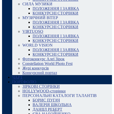
СИЛА МУЗИКИ
ПОЛОЖЕННЯ І ЗАЯВКА
КОНКУРСНІ СТОРІНКИ
МУЗИЧНИЙ ВІТЕР
ПОЛОЖЕННЯ І ЗАЯВКА
КОНКУРСНІ СТОРІНКИ
VIRTUOSO
ПОЛОЖЕННЯ І ЗАЯВКА
КОНКУРСНІ СТОРІНКИ
WORLD VISION
ПОЛОЖЕННЯ І ЗАЯВКА
КОНКУРСНІ СТОРІНКИ
Фотоконкурс Алеї Зірок
Constellation World Photo Fest
Журі конкурсів
Конкурсний портал
ЧАРТ
ПОРТФОЛІО
ЗІРКОВІ СТОРІНКИ
HOLLYWOOD-сторінки
ПЕРСОНАЛЬНІ КАТАЛОГИ ТАЛАНТІВ
БОРИС ПУГАЧ
ВАЛЕРІЯ ШКОЛЬНА
ДАНІІЛ РЕБЕРТ
ЄВА НАБОЙЧЕНКО