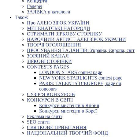
Концерти
Галереї
ЗАЯВКА в каталоги
Також
Про АЛЕЮ ЗІРОК УКРАЇНИ
МЕЦЕНАТСЬКІ НАГОРОДИ
ОТРИМАТИ ЗІРКОВУ СТОРІНКУ
НАРОДНИЙ АРТИСТ АЛЕЇ ЗІРОК УКРАЇНИ
ТВОРЧІ ОГОЛОШЕННЯ
ПРОСУВАННЯ ТАЛАНТІВ: Україна, Європа, світ
ЗОРЯНИЙ КАНАЛ
ЗІРКОВІ СТОРІНКИ
CONTESTS PAGES
LONDON STARS contest page
NEW YORK STARLIGHTS contest page
PARIS: TALENTS D’EUROPE, page du
concours
СУЗІР’Я КОНКУРСІВ
КОНКУРСИ В СВІТІ
Конкурси мистецтв в Японії
Конкурси мистецтв в Кореї
Реклама на сайті
SEO статті
СВЯТКОВЕ ПРИВІТАННЯ
НАЦІОНАЛЬНИЙ ТВОРЧИЙ ФОНД