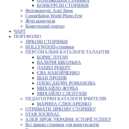
ПОЛОЖЕННЯ І ЗАЯВКА
КОНКУРСНІ СТОРІНКИ
Фотоконкурс Алеї Зірок
Constellation World Photo Fest
Журі конкурсів
Конкурсний портал
ЧАРТ
ПОРТФОЛІО
ЗІРКОВІ СТОРІНКИ
HOLLYWOOD-сторінки
ПЕРСОНАЛЬНІ КАТАЛОГИ ТАЛАНТІВ
БОРИС ПУГАЧ
ВАЛЕРІЯ ШКОЛЬНА
ДАНІІЛ РЕБЕРТ
ЄВА НАБОЙЧЕНКО
ІВАН ПРОЦІВ
ОЛЕКСАНДРА РОМАНОВА
МИХАЙЛО ЖУРБА
МИХАЙЛО СЛЄПУХІН
ПЕДАГОГІЧНІ КАТАЛОГИ ВЧИТЕЛІВ
МАРИНА СЛЮСАРЕНКО
ОТРИМАТИ ЗІРКОВУ СТОРІНКУ
STAR JOURNAL
АЛЕЯ ЗІРОК УКРАЇНИ: ІСТОРІЇ УСПІХУ
Всі зіркові сторінки для конкурсантів