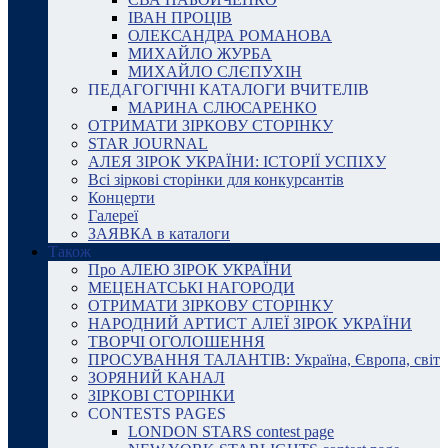
ІВАН ПРОЦІВ
ОЛЕКСАНДРА РОМАНОВА
МИХАЙЛО ЖУРБА
МИХАЙЛО СЛЄПУХІН
ПЕДАГОГІЧНІ КАТАЛОГИ ВЧИТЕЛІВ
МАРИНА СЛЮСАРЕНКО
ОТРИМАТИ ЗІРКОВУ СТОРІНКУ
STAR JOURNAL
АЛЕЯ ЗІРОК УКРАЇНИ: ІСТОРІЇ УСПІХУ
Всі зіркові сторінки для конкурсантів
Концерти
Галереї
ЗАЯВКА в каталоги
Також
Про АЛЕЮ ЗІРОК УКРАЇНИ
МЕЦЕНАТСЬКІ НАГОРОДИ
ОТРИМАТИ ЗІРКОВУ СТОРІНКУ
НАРОДНИЙ АРТИСТ АЛЕЇ ЗІРОК УКРАЇНИ
ТВОРЧІ ОГОЛОШЕННЯ
ПРОСУВАННЯ ТАЛАНТІВ: Україна, Європа, світ
ЗОРЯНИЙ КАНАЛ
ЗІРКОВІ СТОРІНКИ
CONTESTS PAGES
LONDON STARS contest page