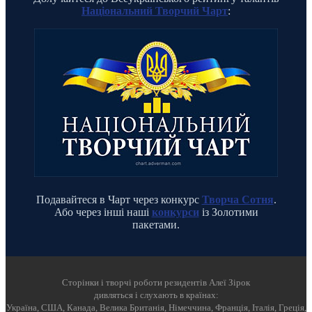
Національний Творчий Чарт
:
Подавайтеся в Чарт через конкурс
Творча Сотня
.
Або через інші наші
конкурси
із Золотими
пакетами.
Cторінки і творчі роботи резидентів Алеї Зірок
дивляться і слухають в країнах:
Україна, США, Канада, Велика Британія, Німеччина, Франція, Італія, Греція,