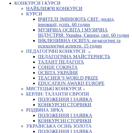
КОНКУРСИ І КУРСИ
НАЙБЛИЖЧІ КОНКУРСИ
КУРСИ
ВЧИТЕЛІ ЗМІНЮЮТЬ СВІТ: досвід,
інновації, успіх. 60 годин
МУЗИЧНА ОСВІТА І МУЗИЧНА
ІНДУСТРІЯ: Україна, Європа, світ. 60 годин
ІНКЛЮЗИВНА ОСВІТА: педагогічні та
психологічні аспекти. 15 годин
ПЕДАГОГІЧНІ КОНКУРСИ →
ПЕДАГОГІЧНА МАЙСТЕРНІСТЬ
ТАЛАНТ ПЕДАГОГА
СОНЦЕ СОКРАТА
ОСВІТА УКРАЇНИ
TEACHER’S WORLD PRIZE
EDUCATION AWARD EUROPE
МИСТЕЦЬКІ КОНКУРСИ ↓
БЕРЛІН: ТАЛАНТИ ЄВРОПИ
ПОЛОЖЕННЯ І ЗАЯВКА
КОНКУРСНІ СТОРІНКИ
РІЗДВЯНА ЗІРКА
ПОЛОЖЕННЯ І ЗАЯВКА
КОНКУРСНІ СТОРІНКИ
УКРАЇНСЬКА ОСІНЬ ЗОЛОТА
ПОЛОЖЕННЯ І ЗАЯВКА