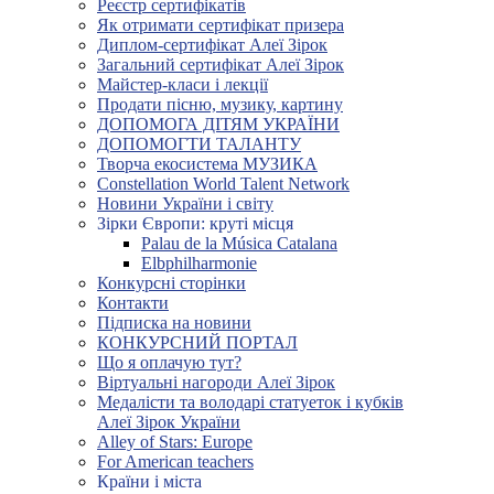
Реєстр сертифікатів
Як отримати сертифікат призера
Диплом-сертифікат Алеї Зірок
Загальний сертифікат Алеї Зірок
Майстер-класи і лекції
Продати пісню, музику, картину
ДОПОМОГА ДІТЯМ УКРАЇНИ
ДОПОМОГТИ ТАЛАНТУ
Творча екосистема МУЗИКА
Constellation World Talent Network
Новини України і світу
Зірки Європи: круті місця
Palau de la Música Catalana
Elbphilharmonie
Конкурсні сторінки
Контакти
Підписка на новини
КОНКУРСНИЙ ПОРТАЛ
Що я оплачую тут?
Віртуальні нагороди Алеї Зірок
Медалісти та володарі статуеток і кубків
Алеї Зірок України
Alley of Stars: Europe
For American teachers
Країни і міста