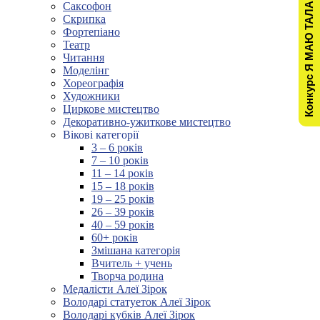
Конкурс Я МАЮ ТАЛАНТ!
Саксофон
Скрипка
Фортепіано
Театр
Читання
Моделінг
Хореографія
Художники
Циркове мистецтво
Декоративно-ужиткове мистецтво
Вікові категорії
3 – 6 років
7 – 10 років
11 – 14 років
15 – 18 років
19 – 25 років
26 – 39 років
40 – 59 років
60+ років
Змішана категорія
Вчитель + учень
Творча родина
Медалісти Алеї Зірок
Володарі статуеток Алеї Зірок
Володарі кубків Алеї Зірок