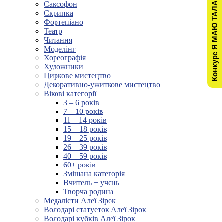
Конкурс Я МАЮ ТАЛАНТ!
Саксофон
Скрипка
Фортепіано
Театр
Читання
Моделінг
Хореографія
Художники
Циркове мистецтво
Декоративно-ужиткове мистецтво
Вікові категорії
3 – 6 років
7 – 10 років
11 – 14 років
15 – 18 років
19 – 25 років
26 – 39 років
40 – 59 років
60+ років
Змішана категорія
Вчитель + учень
Творча родина
Медалісти Алеї Зірок
Володарі статуеток Алеї Зірок
Володарі кубків Алеї Зірок