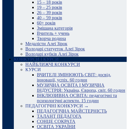
15 – 18 років
19 – 25 років
26 – 39 років
40 – 59 років
60+ років
Змішана категорія
Вчитель + учень
Творча родина
Медалісти Алеї Зірок
Володарі статуеток Алеї Зірок
Володарі кубків Алеї Зірок
КОНКУРСИ І КУРСИ
НАЙБЛИЖЧІ КОНКУРСИ
КУРСИ
ВЧИТЕЛІ ЗМІНЮЮТЬ СВІТ: досвід,
інновації, успіх. 60 годин
МУЗИЧНА ОСВІТА І МУЗИЧНА
ІНДУСТРІЯ: Україна, Європа, світ. 60 годин
ІНКЛЮЗИВНА ОСВІТА: педагогічні та
психологічні аспекти. 15 годин
ПЕДАГОГІЧНІ КОНКУРСИ →
ПЕДАГОГІЧНА МАЙСТЕРНІСТЬ
ТАЛАНТ ПЕДАГОГА
СОНЦЕ СОКРАТА
ОСВІТА УКРАЇНИ