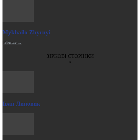
Mykhailo Zhyrnyi
| Більше →
ЗІРКОВІ СТОРІНКИ
Іван Липовик