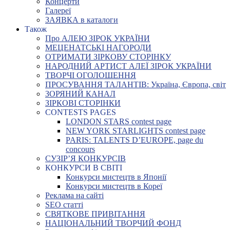
Концерти
Галереї
ЗАЯВКА в каталоги
Також
Про АЛЕЮ ЗІРОК УКРАЇНИ
МЕЦЕНАТСЬКІ НАГОРОДИ
ОТРИМАТИ ЗІРКОВУ СТОРІНКУ
НАРОДНИЙ АРТИСТ АЛЕЇ ЗІРОК УКРАЇНИ
ТВОРЧІ ОГОЛОШЕННЯ
ПРОСУВАННЯ ТАЛАНТІВ: Україна, Європа, світ
ЗОРЯНИЙ КАНАЛ
ЗІРКОВІ СТОРІНКИ
CONTESTS PAGES
LONDON STARS contest page
NEW YORK STARLIGHTS contest page
PARIS: TALENTS D’EUROPE, page du
concours
СУЗІР’Я КОНКУРСІВ
КОНКУРСИ В СВІТІ
Конкурси мистецтв в Японії
Конкурси мистецтв в Кореї
Реклама на сайті
SEO статті
СВЯТКОВЕ ПРИВІТАННЯ
НАЦІОНАЛЬНИЙ ТВОРЧИЙ ФОНД