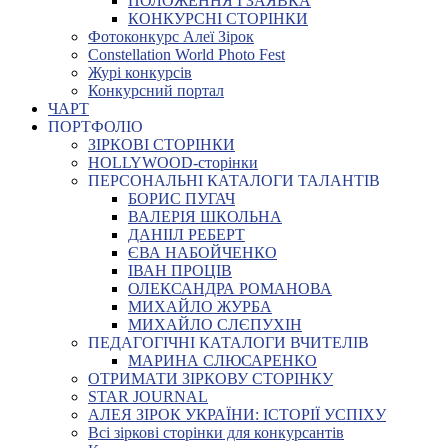
ПОЛОЖЕННЯ І ЗАЯВКА
КОНКУРСНІ СТОРІНКИ
Фотоконкурс Алеї Зірок
Constellation World Photo Fest
Журі конкурсів
Конкурсний портал
ЧАРТ
ПОРТФОЛІО
ЗІРКОВІ СТОРІНКИ
HOLLYWOOD-сторінки
ПЕРСОНАЛЬНІ КАТАЛОГИ ТАЛАНТІВ
БОРИС ПУГАЧ
ВАЛЕРІЯ ШКОЛЬНА
ДАНІІЛ РЕБЕРТ
ЄВА НАБОЙЧЕНКО
ІВАН ПРОЦІВ
ОЛЕКСАНДРА РОМАНОВА
МИХАЙЛО ЖУРБА
МИХАЙЛО СЛЄПУХІН
ПЕДАГОГІЧНІ КАТАЛОГИ ВЧИТЕЛІВ
МАРИНА СЛЮСАРЕНКО
ОТРИМАТИ ЗІРКОВУ СТОРІНКУ
STAR JOURNAL
АЛЕЯ ЗІРОК УКРАЇНИ: ІСТОРІЇ УСПІХУ
Всі зіркові сторінки для конкурсантів