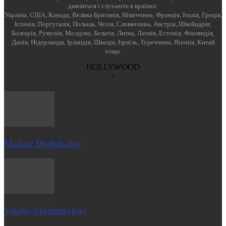
дивляться і слухають в країнах:
Україна, США, Канада, Велика Британія, Німеччина, Франція, Італія, Греція,
Іспанія, Португалія, Польща, Чехія, Словаччина, Австрія, Швейцарія,
Болгарія, Румунія, Молдова, Бельгія, Литва, Латвія, Естонія, Фінляндія,
Данія, Нідерланди, Ірландія, Швеція, Ізраїль, Туреччина, Японія, Китай
тощо.
HOLLYWOOD
Makar Dudukalov
Vitaliy Slastianykov