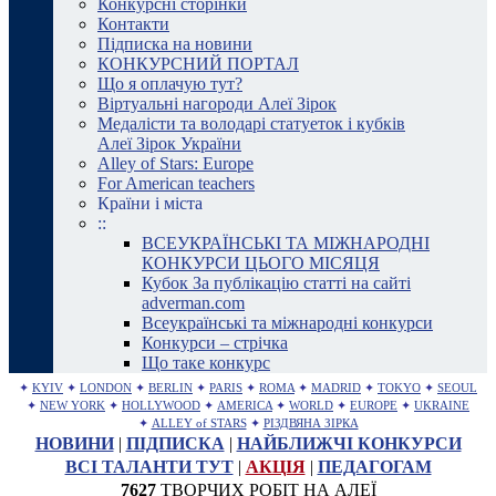
Конкурсні сторінки
Контакти
Підписка на новини
КОНКУРСНИЙ ПОРТАЛ
Що я оплачую тут?
Віртуальні нагороди Алеї Зірок
Медалісти та володарі статуеток і кубків
Алеї Зірок України
Alley of Stars: Europe
For American teachers
Країни і міста
::
ВСЕУКРАЇНСЬКІ ТА МІЖНАРОДНІ
КОНКУРСИ ЦЬОГО МІСЯЦЯ
Кубок За публікацію статті на сайті
adverman.com
Всеукраїнські та міжнародні конкурси
Конкурси – стрічка
Що таке конкурс
✦
KYIV
✦
LONDON
✦
BERLIN
✦
PARIS
✦
ROMA
✦
MADRID
✦
TOKYO
✦
SEOUL
✦
NEW YORK
✦
HOLLYWOOD
✦
AMERICA
✦
WORLD
✦
EUROPE
✦
UKRAINE
✦
ALLEY of STARS
✦
РІЗДВЯНА ЗІРКА
НОВИНИ
|
ПІДПИСКА
|
НАЙБЛИЖЧІ КОНКУРСИ
ВСІ ТАЛАНТИ ТУТ
|
АКЦІЯ
|
ПЕДАГОГАМ
7627
ТВОРЧИХ РОБІТ НА АЛЕЇ