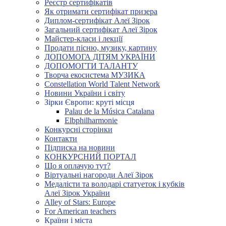
Реєстр сертифікатів
Як отримати сертифікат призера
Диплом-сертифікат Алеї Зірок
Загальний сертифікат Алеї Зірок
Майстер-класи і лекції
Продати пісню, музику, картину
ДОПОМОГА ДІТЯМ УКРАЇНИ
ДОПОМОГТИ ТАЛАНТУ
Творча екосистема МУЗИКА
Constellation World Talent Network
Новини України і світу
Зірки Європи: круті місця
Palau de la Música Catalana
Elbphilharmonie
Конкурсні сторінки
Контакти
Підписка на новини
КОНКУРСНИЙ ПОРТАЛ
Що я оплачую тут?
Віртуальні нагороди Алеї Зірок
Медалісти та володарі статуеток і кубків
Алеї Зірок України
Alley of Stars: Europe
For American teachers
Країни і міста