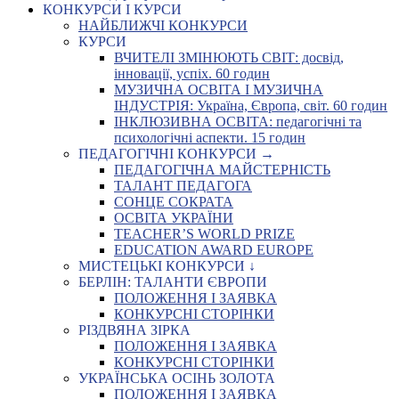
КОНКУРСИ І КУРСИ
НАЙБЛИЖЧІ КОНКУРСИ
КУРСИ
ВЧИТЕЛІ ЗМІНЮЮТЬ СВІТ: досвід,
інновації, успіх. 60 годин
МУЗИЧНА ОСВІТА І МУЗИЧНА
ІНДУСТРІЯ: Україна, Європа, світ. 60 годин
ІНКЛЮЗИВНА ОСВІТА: педагогічні та
психологічні аспекти. 15 годин
ПЕДАГОГІЧНІ КОНКУРСИ →
ПЕДАГОГІЧНА МАЙСТЕРНІСТЬ
ТАЛАНТ ПЕДАГОГА
СОНЦЕ СОКРАТА
ОСВІТА УКРАЇНИ
TEACHER’S WORLD PRIZE
EDUCATION AWARD EUROPE
МИСТЕЦЬКІ КОНКУРСИ ↓
БЕРЛІН: ТАЛАНТИ ЄВРОПИ
ПОЛОЖЕННЯ І ЗАЯВКА
КОНКУРСНІ СТОРІНКИ
РІЗДВЯНА ЗІРКА
ПОЛОЖЕННЯ І ЗАЯВКА
КОНКУРСНІ СТОРІНКИ
УКРАЇНСЬКА ОСІНЬ ЗОЛОТА
ПОЛОЖЕННЯ І ЗАЯВКА