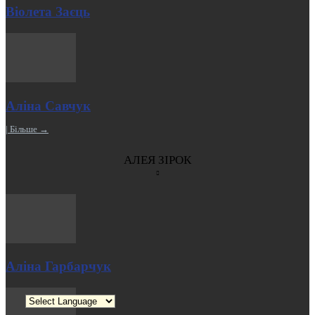
Віолета Заєць
Аліна Савчук
| Більше →
АЛЕЯ ЗІРОК
Аліна Гарбарчук