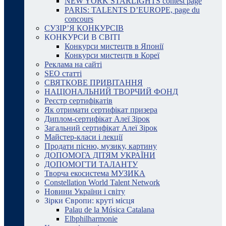
NEW YORK STARLIGHTS contest page
PARIS: TALENTS D’EUROPE, page du
concours
СУЗІР’Я КОНКУРСІВ
КОНКУРСИ В СВІТІ
Конкурси мистецтв в Японії
Конкурси мистецтв в Кореї
Реклама на сайті
SEO статті
СВЯТКОВЕ ПРИВІТАННЯ
НАЦІОНАЛЬНИЙ ТВОРЧИЙ ФОНД
Реєстр сертифікатів
Як отримати сертифікат призера
Диплом-сертифікат Алеї Зірок
Загальний сертифікат Алеї Зірок
Майстер-класи і лекції
Продати пісню, музику, картину
ДОПОМОГА ДІТЯМ УКРАЇНИ
ДОПОМОГТИ ТАЛАНТУ
Творча екосистема МУЗИКА
Constellation World Talent Network
Новини України і світу
Зірки Європи: круті місця
Palau de la Música Catalana
Elbphilharmonie