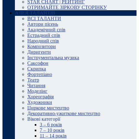
STAR CHART | РЕЙТИНГ
ОТРИМАЙТЕ ЗІРКОВУ СТОРІНКУ
АЛЕЯ ТАЛАНТІВ
ВСІ ТАЛАНТИ
Автори пісень
Академічний спів
Естрадний спів
Народний спів
Композитори
Диригенти
Інструментальна музика
Саксофон
Скрипка
Фортепіано
Театр
Читання
Моделінг
Хореографія
Художники
Циркове мистецтво
Декоративно-ужиткове мистецтво
Вікові категорії
3 – 6 років
7 – 10 років
11 – 14 років