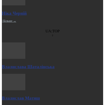
Ніка Черній
| Більше →
UA:TOP
Владислава Шаталінська
Владислав Матяш