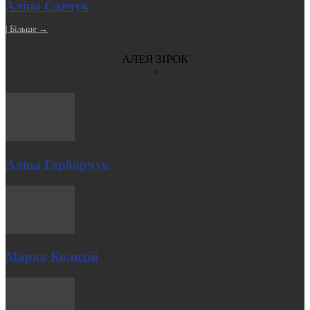
Аліна Савчук
| Більше →
АЛЕЯ ЗІРОК
Аліна Гарбарчук
Марко Колодій