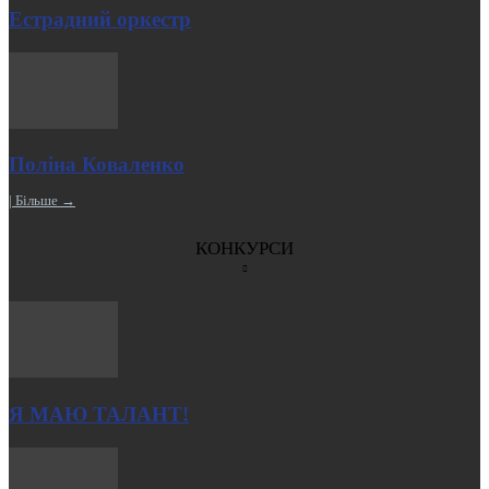
Естрадний оркестр
Поліна Коваленко
| Більше →
КОНКУРСИ
Я МАЮ ТАЛАНТ!