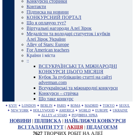
Конкурсні сторінки
Контакти
Підписка на новини
КОНКУРСНИЙ ПОРТАЛ
Що я оплачую тут?
Віртуальні нагороди Алеї Зірок
Медалісти та володарі статуеток і кубків
Алеї Зірок України
Alley of Stars: Europe
For American teachers
Країни і міста
::
ВСЕУКРАЇНСЬКІ ТА МІЖНАРОДНІ
КОНКУРСИ ЦЬОГО МІСЯЦЯ
Кубок За публікацію статті на сайті
adverman.com
Всеукраїнські та міжнародні конкурси
Конкурси – стрічка
Що таке конкурс
✦
KYIV
✦
LONDON
✦
BERLIN
✦
PARIS
✦
ROMA
✦
MADRID
✦
TOKYO
✦
SEOUL
✦
NEW YORK
✦
HOLLYWOOD
✦
AMERICA
✦
WORLD
✦
EUROPE
✦
UKRAINE
✦
ALLEY of STARS
✦
РІЗДВЯНА ЗІРКА
НОВИНИ
|
ПІДПИСКА
|
НАЙБЛИЖЧІ КОНКУРСИ
ВСІ ТАЛАНТИ ТУТ
|
АКЦІЯ
|
ПЕДАГОГАМ
7627
ТВОРЧИХ РОБІТ НА АЛЕЇ