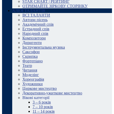
STAR CHART | РЕЙТИНГ
ОТРИМАЙТЕ ЗІРКОВУ СТОРІНКУ
АЛЕЯ ТАЛАНТІВ
ВСІ ТАЛАНТИ
Автори пісень
Академічний спів
Естрадний спів
Народний спів
Композитори
Диригенти
Інструментальна музика
Саксофон
Скрипка
Фортепіано
Театр
Читання
Моделінг
Хореографія
Художники
Циркове мистецтво
Декоративно-ужиткове мистецтво
Вікові категорії
3 – 6 років
7 – 10 років
11 – 14 років