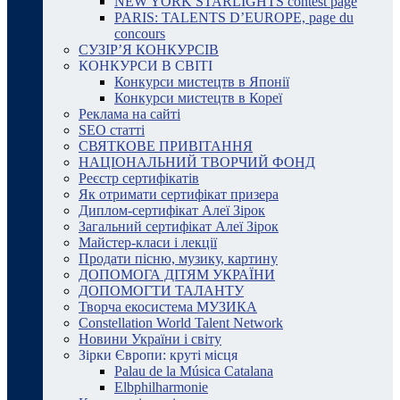
NEW YORK STARLIGHTS contest page
PARIS: TALENTS D’EUROPE, page du
concours
СУЗІР’Я КОНКУРСІВ
КОНКУРСИ В СВІТІ
Конкурси мистецтв в Японії
Конкурси мистецтв в Кореї
Реклама на сайті
SEO статті
СВЯТКОВЕ ПРИВІТАННЯ
НАЦІОНАЛЬНИЙ ТВОРЧИЙ ФОНД
Реєстр сертифікатів
Як отримати сертифікат призера
Диплом-сертифікат Алеї Зірок
Загальний сертифікат Алеї Зірок
Майстер-класи і лекції
Продати пісню, музику, картину
ДОПОМОГА ДІТЯМ УКРАЇНИ
ДОПОМОГТИ ТАЛАНТУ
Творча екосистема МУЗИКА
Constellation World Talent Network
Новини України і світу
Зірки Європи: круті місця
Palau de la Música Catalana
Elbphilharmonie