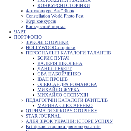
ПОЛОЖЕННЯ І ЗАЯВКА
КОНКУРСНІ СТОРІНКИ
Фотоконкурс Алеї Зірок
Constellation World Photo Fest
Журі конкурсів
Конкурсний портал
ЧАРТ
ПОРТФОЛІО
ЗІРКОВІ СТОРІНКИ
HOLLYWOOD-сторінки
ПЕРСОНАЛЬНІ КАТАЛОГИ ТАЛАНТІВ
БОРИС ПУГАЧ
ВАЛЕРІЯ ШКОЛЬНА
ДАНІІЛ РЕБЕРТ
ЄВА НАБОЙЧЕНКО
ІВАН ПРОЦІВ
ОЛЕКСАНДРА РОМАНОВА
МИХАЙЛО ЖУРБА
МИХАЙЛО СЛЄПУХІН
ПЕДАГОГІЧНІ КАТАЛОГИ ВЧИТЕЛІВ
МАРИНА СЛЮСАРЕНКО
ОТРИМАТИ ЗІРКОВУ СТОРІНКУ
STAR JOURNAL
АЛЕЯ ЗІРОК УКРАЇНИ: ІСТОРІЇ УСПІХУ
Всі зіркові сторінки для конкурсантів