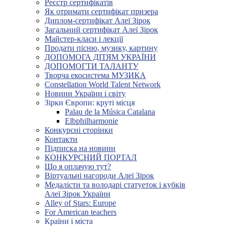
Реєстр сертифікатів
Як отримати сертифікат призера
Диплом-сертифікат Алеї Зірок
Загальний сертифікат Алеї Зірок
Майстер-класи і лекції
Продати пісню, музику, картину
ДОПОМОГА ДІТЯМ УКРАЇНИ
ДОПОМОГТИ ТАЛАНТУ
Творча екосистема МУЗИКА
Constellation World Talent Network
Новини України і світу
Зірки Європи: круті місця
Palau de la Música Catalana
Elbphilharmonie
Конкурсні сторінки
Контакти
Підписка на новини
КОНКУРСНИЙ ПОРТАЛ
Що я оплачую тут?
Віртуальні нагороди Алеї Зірок
Медалісти та володарі статуеток і кубків
Алеї Зірок України
Alley of Stars: Europe
For American teachers
Країни і міста