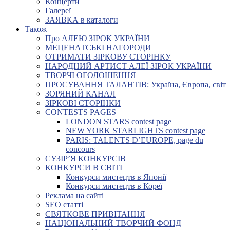
Концерти
Галереї
ЗАЯВКА в каталоги
Також
Про АЛЕЮ ЗІРОК УКРАЇНИ
МЕЦЕНАТСЬКІ НАГОРОДИ
ОТРИМАТИ ЗІРКОВУ СТОРІНКУ
НАРОДНИЙ АРТИСТ АЛЕЇ ЗІРОК УКРАЇНИ
ТВОРЧІ ОГОЛОШЕННЯ
ПРОСУВАННЯ ТАЛАНТІВ: Україна, Європа, світ
ЗОРЯНИЙ КАНАЛ
ЗІРКОВІ СТОРІНКИ
CONTESTS PAGES
LONDON STARS contest page
NEW YORK STARLIGHTS contest page
PARIS: TALENTS D’EUROPE, page du
concours
СУЗІР’Я КОНКУРСІВ
КОНКУРСИ В СВІТІ
Конкурси мистецтв в Японії
Конкурси мистецтв в Кореї
Реклама на сайті
SEO статті
СВЯТКОВЕ ПРИВІТАННЯ
НАЦІОНАЛЬНИЙ ТВОРЧИЙ ФОНД