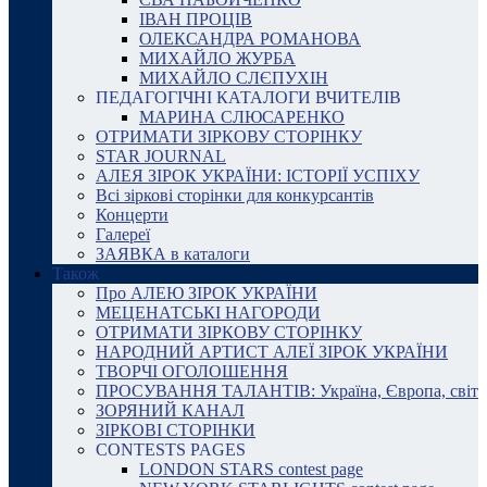
ІВАН ПРОЦІВ
ОЛЕКСАНДРА РОМАНОВА
МИХАЙЛО ЖУРБА
МИХАЙЛО СЛЄПУХІН
ПЕДАГОГІЧНІ КАТАЛОГИ ВЧИТЕЛІВ
МАРИНА СЛЮСАРЕНКО
ОТРИМАТИ ЗІРКОВУ СТОРІНКУ
STAR JOURNAL
АЛЕЯ ЗІРОК УКРАЇНИ: ІСТОРІЇ УСПІХУ
Всі зіркові сторінки для конкурсантів
Концерти
Галереї
ЗАЯВКА в каталоги
Також
Про АЛЕЮ ЗІРОК УКРАЇНИ
МЕЦЕНАТСЬКІ НАГОРОДИ
ОТРИМАТИ ЗІРКОВУ СТОРІНКУ
НАРОДНИЙ АРТИСТ АЛЕЇ ЗІРОК УКРАЇНИ
ТВОРЧІ ОГОЛОШЕННЯ
ПРОСУВАННЯ ТАЛАНТІВ: Україна, Європа, світ
ЗОРЯНИЙ КАНАЛ
ЗІРКОВІ СТОРІНКИ
CONTESTS PAGES
LONDON STARS contest page