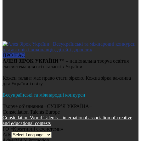
ПРО НАС
АЛЕЯ ЗІРОК УКРАЇНИ
™ – національна творча освітня
екосистема для всіх талантів України
Кожен талант має право стати зіркою. Кожна зірка важлива
для України і світу.
Всеукраїнські та міжнародні конкурси
Творче об’єднання «СУЗІР’Я УКРАЇНА»
Constellation Talents Europe
Constellation World Talents – international association of creative
and educational contests
ГО «Креативні екосистеми»
AdverMAN Education
AdverMAN Promotion