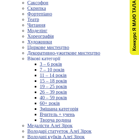
Конкурс Я МАЮ ТАЛАНТ!
Саксофон
Скрипка
Фортепіано
Театр
Читання
Моделінг
Хореографія
Художники
Циркове мистецтво
Декоративно-ужиткове мистецтво
Вікові категорії
3 – 6 років
7 – 10 років
11 – 14 років
15 – 18 років
19 – 25 років
26 – 39 років
40 – 59 років
60+ років
Змішана категорія
Вчитель + учень
Творча родина
Медалісти Алеї Зірок
Володарі статуеток Алеї Зірок
Володарі кубків Алеї Зірок