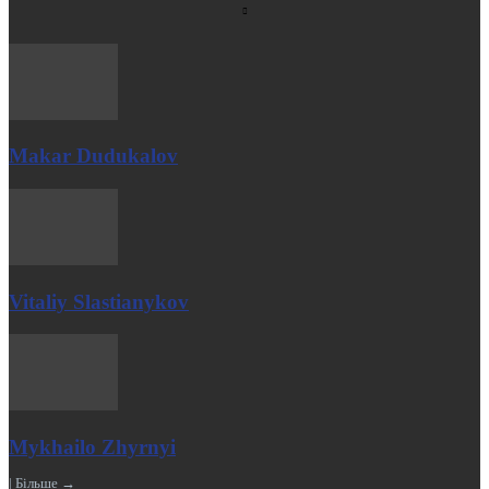
Makar Dudukalov
Vitaliy Slastianykov
Mykhailo Zhyrnyi
| Більше →