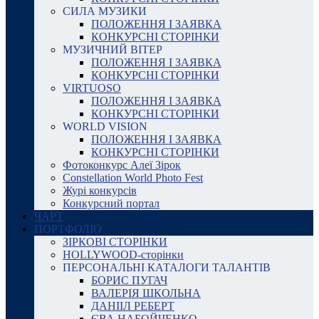
СИЛА МУЗИКИ
ПОЛОЖЕННЯ І ЗАЯВКА
КОНКУРСНІ СТОРІНКИ
МУЗИЧНИЙ ВІТЕР
ПОЛОЖЕННЯ І ЗАЯВКА
КОНКУРСНІ СТОРІНКИ
VIRTUOSO
ПОЛОЖЕННЯ І ЗАЯВКА
КОНКУРСНІ СТОРІНКИ
WORLD VISION
ПОЛОЖЕННЯ І ЗАЯВКА
КОНКУРСНІ СТОРІНКИ
Фотоконкурс Алеї Зірок
Constellation World Photo Fest
Журі конкурсів
Конкурсний портал
ЧАРТ
ПОРТФОЛІО
ЗІРКОВІ СТОРІНКИ
HOLLYWOOD-сторінки
ПЕРСОНАЛЬНІ КАТАЛОГИ ТАЛАНТІВ
БОРИС ПУГАЧ
ВАЛЕРІЯ ШКОЛЬНА
ДАНІІЛ РЕБЕРТ
ЄВА НАБОЙЧЕНКО