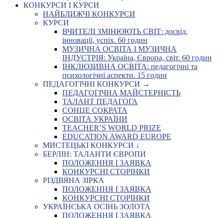
КОНКУРСИ І КУРСИ
НАЙБЛИЖЧІ КОНКУРСИ
КУРСИ
ВЧИТЕЛІ ЗМІНЮЮТЬ СВІТ: досвід,
інновації, успіх. 60 годин
МУЗИЧНА ОСВІТА І МУЗИЧНА
ІНДУСТРІЯ: Україна, Європа, світ. 60 годин
ІНКЛЮЗИВНА ОСВІТА: педагогічні та
психологічні аспекти. 15 годин
ПЕДАГОГІЧНІ КОНКУРСИ →
ПЕДАГОГІЧНА МАЙСТЕРНІСТЬ
ТАЛАНТ ПЕДАГОГА
СОНЦЕ СОКРАТА
ОСВІТА УКРАЇНИ
TEACHER’S WORLD PRIZE
EDUCATION AWARD EUROPE
МИСТЕЦЬКІ КОНКУРСИ ↓
БЕРЛІН: ТАЛАНТИ ЄВРОПИ
ПОЛОЖЕННЯ І ЗАЯВКА
КОНКУРСНІ СТОРІНКИ
РІЗДВЯНА ЗІРКА
ПОЛОЖЕННЯ І ЗАЯВКА
КОНКУРСНІ СТОРІНКИ
УКРАЇНСЬКА ОСІНЬ ЗОЛОТА
ПОЛОЖЕННЯ І ЗАЯВКА