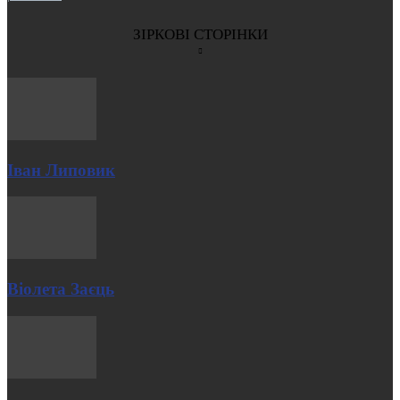
ЗІРКОВІ СТОРІНКИ
Іван Липовик
Віолета Заєць