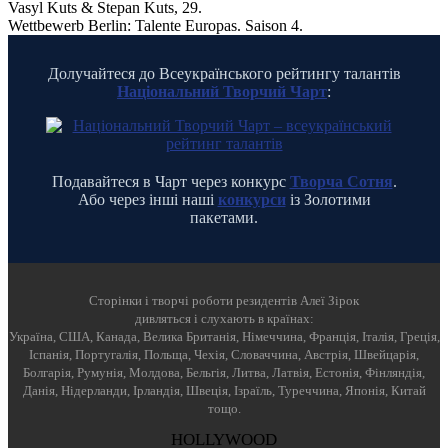
Vasyl Kuts & Stepan Kuts, 29.
Wettbewerb Berlin: Talente Europas. Saison 4.
Долучайтеся до Всеукраїнського рейтингу талантів
Національний Творчий Чарт
:
Подавайтеся в Чарт через конкурс
Творча Сотня
.
Або через інші наші
конкурси
із Золотими
пакетами.
Cторінки і творчі роботи резидентів Алеї Зірок
дивляться і слухають в країнах:
Україна, США, Канада, Велика Британія, Німеччина, Франція, Італія, Греція,
Іспанія, Португалія, Польща, Чехія, Словаччина, Австрія, Швейцарія,
Болгарія, Румунія, Молдова, Бельгія, Литва, Латвія, Естонія, Фінляндія,
Данія, Нідерланди, Ірландія, Швеція, Ізраїль, Туреччина, Японія, Китай
тощо.
HOLLYWOOD