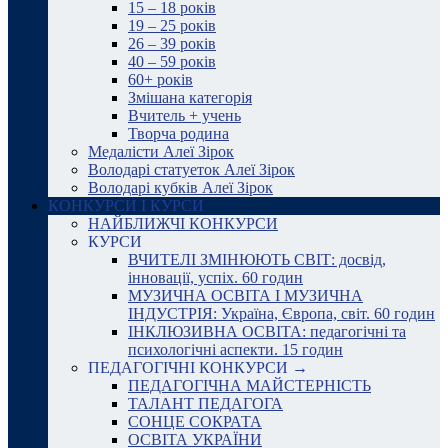
15 – 18 років
19 – 25 років
26 – 39 років
40 – 59 років
60+ років
Змішана категорія
Вчитель + учень
Творча родина
Медалісти Алеї Зірок
Володарі статуеток Алеї Зірок
Володарі кубків Алеї Зірок
КОНКУРСИ І КУРСИ
НАЙБЛИЖЧІ КОНКУРСИ
КУРСИ
ВЧИТЕЛІ ЗМІНЮЮТЬ СВІТ: досвід,
інновації, успіх. 60 годин
МУЗИЧНА ОСВІТА І МУЗИЧНА
ІНДУСТРІЯ: Україна, Європа, світ. 60 годин
ІНКЛЮЗИВНА ОСВІТА: педагогічні та
психологічні аспекти. 15 годин
ПЕДАГОГІЧНІ КОНКУРСИ →
ПЕДАГОГІЧНА МАЙСТЕРНІСТЬ
ТАЛАНТ ПЕДАГОГА
СОНЦЕ СОКРАТА
ОСВІТА УКРАЇНИ