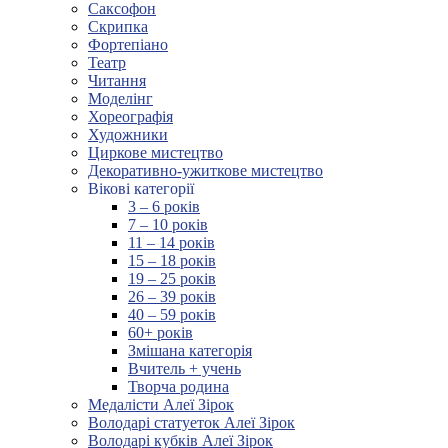
Саксофон
Скрипка
Фортепіано
Театр
Читання
Моделінг
Хореографія
Художники
Циркове мистецтво
Декоративно-ужиткове мистецтво
Вікові категорії
3 – 6 років
7 – 10 років
11 – 14 років
15 – 18 років
19 – 25 років
26 – 39 років
40 – 59 років
60+ років
Змішана категорія
Вчитель + учень
Творча родина
Медалісти Алеї Зірок
Володарі статуеток Алеї Зірок
Володарі кубків Алеї Зірок