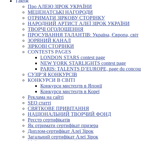
Також
Про АЛЕЮ ЗІРОК УКРАЇНИ
МЕЦЕНАТСЬКІ НАГОРОДИ
ОТРИМАТИ ЗІРКОВУ СТОРІНКУ
НАРОДНИЙ АРТИСТ АЛЕЇ ЗІРОК УКРАЇНИ
ТВОРЧІ ОГОЛОШЕННЯ
ПРОСУВАННЯ ТАЛАНТІВ: Україна, Європа, світ
ЗОРЯНИЙ КАНАЛ
ЗІРКОВІ СТОРІНКИ
CONTESTS PAGES
LONDON STARS contest page
NEW YORK STARLIGHTS contest page
PARIS: TALENTS D’EUROPE, page du concou
СУЗІР’Я КОНКУРСІВ
КОНКУРСИ В СВІТІ
Конкурси мистецтв в Японії
Конкурси мистецтв в Кореї
Реклама на сайті
SEO статті
СВЯТКОВЕ ПРИВІТАННЯ
НАЦІОНАЛЬНИЙ ТВОРЧИЙ ФОНД
Реєстр сертифікатів
Як отримати сертифікат призера
Диплом-сертифікат Алеї Зірок
Загальний сертифікат Алеї Зірок