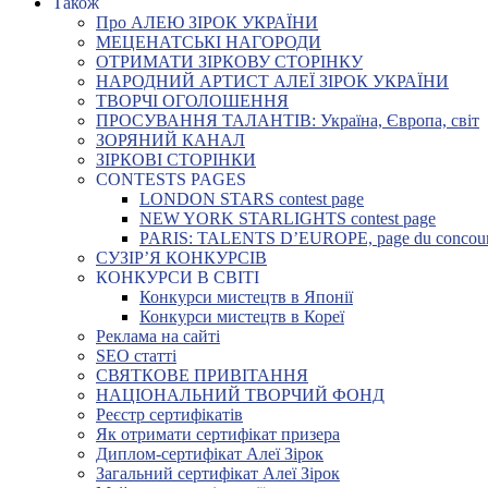
Також
Про АЛЕЮ ЗІРОК УКРАЇНИ
МЕЦЕНАТСЬКІ НАГОРОДИ
ОТРИМАТИ ЗІРКОВУ СТОРІНКУ
НАРОДНИЙ АРТИСТ АЛЕЇ ЗІРОК УКРАЇНИ
ТВОРЧІ ОГОЛОШЕННЯ
ПРОСУВАННЯ ТАЛАНТІВ: Україна, Європа, світ
ЗОРЯНИЙ КАНАЛ
ЗІРКОВІ СТОРІНКИ
CONTESTS PAGES
LONDON STARS contest page
NEW YORK STARLIGHTS contest page
PARIS: TALENTS D’EUROPE, page du concou
СУЗІР’Я КОНКУРСІВ
КОНКУРСИ В СВІТІ
Конкурси мистецтв в Японії
Конкурси мистецтв в Кореї
Реклама на сайті
SEO статті
СВЯТКОВЕ ПРИВІТАННЯ
НАЦІОНАЛЬНИЙ ТВОРЧИЙ ФОНД
Реєстр сертифікатів
Як отримати сертифікат призера
Диплом-сертифікат Алеї Зірок
Загальний сертифікат Алеї Зірок