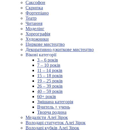
Саксофон
Скрипка
Фортепіано
Театр
Читання
Моделінг
Хореографія
Художники
Циркове мистецтво
Декоративно-ужиткове мистецтво
Вікові категорії
3 – 6 років
7 – 10 років
11 – 14 років
15 – 18 років
19 – 25 років
26 – 39 років
40 – 59 років
60+ років
Змішана категорія
Вчитель + учень
Творча родина
Медалісти Алеї Зірок
Володарі статуеток Алеї Зірок
Володарі кубків Алеї Зірок