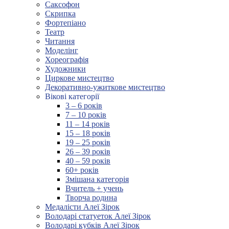
Саксофон
Скрипка
Фортепіано
Театр
Читання
Моделінг
Хореографія
Художники
Циркове мистецтво
Декоративно-ужиткове мистецтво
Вікові категорії
3 – 6 років
7 – 10 років
11 – 14 років
15 – 18 років
19 – 25 років
26 – 39 років
40 – 59 років
60+ років
Змішана категорія
Вчитель + учень
Творча родина
Медалісти Алеї Зірок
Володарі статуеток Алеї Зірок
Володарі кубків Алеї Зірок