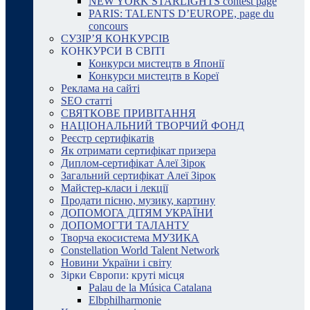
NEW YORK STARLIGHTS contest page
PARIS: TALENTS D’EUROPE, page du
concours
СУЗІР’Я КОНКУРСІВ
КОНКУРСИ В СВІТІ
Конкурси мистецтв в Японії
Конкурси мистецтв в Кореї
Реклама на сайті
SEO статті
СВЯТКОВЕ ПРИВІТАННЯ
НАЦІОНАЛЬНИЙ ТВОРЧИЙ ФОНД
Реєстр сертифікатів
Як отримати сертифікат призера
Диплом-сертифікат Алеї Зірок
Загальний сертифікат Алеї Зірок
Майстер-класи і лекції
Продати пісню, музику, картину
ДОПОМОГА ДІТЯМ УКРАЇНИ
ДОПОМОГТИ ТАЛАНТУ
Творча екосистема МУЗИКА
Constellation World Talent Network
Новини України і світу
Зірки Європи: круті місця
Palau de la Música Catalana
Elbphilharmonie