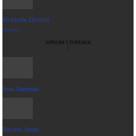
Mykhailo Zhyrnyi
| Більше →
ЗІРКОВІ СТОРІНКИ
Іван Липовик
Віолета Заєць