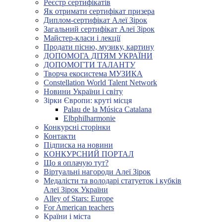
Реєстр сертифікатів
Як отримати сертифікат призера
Диплом-сертифікат Алеї Зірок
Загальний сертифікат Алеї Зірок
Майстер-класи і лекції
Продати пісню, музику, картину
ДОПОМОГА ДІТЯМ УКРАЇНИ
ДОПОМОГТИ ТАЛАНТУ
Творча екосистема МУЗИКА
Constellation World Talent Network
Новини України і світу
Зірки Європи: круті місця
Palau de la Música Catalana
Elbphilharmonie
Конкурсні сторінки
Контакти
Підписка на новини
КОНКУРСНИЙ ПОРТАЛ
Що я оплачую тут?
Віртуальні нагороди Алеї Зірок
Медалісти та володарі статуеток і кубків
Алеї Зірок України
Alley of Stars: Europe
For American teachers
Країни і міста