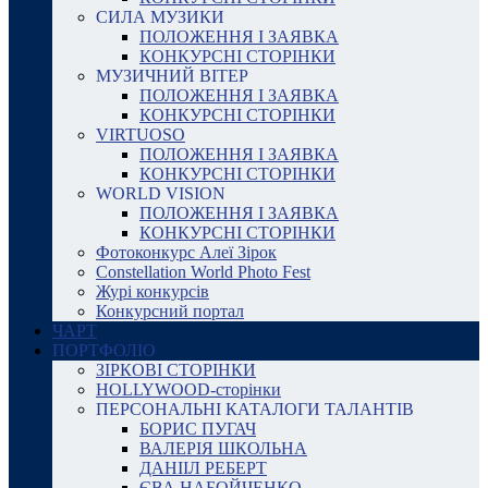
СИЛА МУЗИКИ
ПОЛОЖЕННЯ І ЗАЯВКА
КОНКУРСНІ СТОРІНКИ
МУЗИЧНИЙ ВІТЕР
ПОЛОЖЕННЯ І ЗАЯВКА
КОНКУРСНІ СТОРІНКИ
VIRTUOSO
ПОЛОЖЕННЯ І ЗАЯВКА
КОНКУРСНІ СТОРІНКИ
WORLD VISION
ПОЛОЖЕННЯ І ЗАЯВКА
КОНКУРСНІ СТОРІНКИ
Фотоконкурс Алеї Зірок
Constellation World Photo Fest
Журі конкурсів
Конкурсний портал
ЧАРТ
ПОРТФОЛІО
ЗІРКОВІ СТОРІНКИ
HOLLYWOOD-сторінки
ПЕРСОНАЛЬНІ КАТАЛОГИ ТАЛАНТІВ
БОРИС ПУГАЧ
ВАЛЕРІЯ ШКОЛЬНА
ДАНІІЛ РЕБЕРТ
ЄВА НАБОЙЧЕНКО