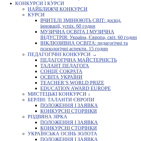
КОНКУРСИ І КУРСИ
НАЙБЛИЖЧІ КОНКУРСИ
КУРСИ
ВЧИТЕЛІ ЗМІНЮЮТЬ СВІТ: досвід,
інновації, успіх. 60 годин
МУЗИЧНА ОСВІТА І МУЗИЧНА
ІНДУСТРІЯ: Україна, Європа, світ. 60 годин
ІНКЛЮЗИВНА ОСВІТА: педагогічні та
психологічні аспекти. 15 годин
ПЕДАГОГІЧНІ КОНКУРСИ →
ПЕДАГОГІЧНА МАЙСТЕРНІСТЬ
ТАЛАНТ ПЕДАГОГА
СОНЦЕ СОКРАТА
ОСВІТА УКРАЇНИ
TEACHER’S WORLD PRIZE
EDUCATION AWARD EUROPE
МИСТЕЦЬКІ КОНКУРСИ ↓
БЕРЛІН: ТАЛАНТИ ЄВРОПИ
ПОЛОЖЕННЯ І ЗАЯВКА
КОНКУРСНІ СТОРІНКИ
РІЗДВЯНА ЗІРКА
ПОЛОЖЕННЯ І ЗАЯВКА
КОНКУРСНІ СТОРІНКИ
УКРАЇНСЬКА ОСІНЬ ЗОЛОТА
ПОЛОЖЕННЯ І ЗАЯВКА