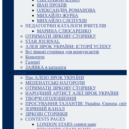
ІВАН ПРОЦІВ
ОЛЕКСАНДРА РОМАНОВА
МИХАЙЛО ЖУРБА
МИХАЙЛО СЛЄПУХІН
ПЕДАГОГІЧНІ КАТАЛОГИ ВЧИТЕЛІВ
МАРИНА СЛЮСАРЕНКО
ОТРИМАТИ ЗІРКОВУ СТОРІНКУ
STAR JOURNAL
АЛЕЯ ЗІРОК УКРАЇНИ: ІСТОРІЇ УСПІХУ
Всі зіркові сторінки для конкурсантів
Концерти
Галереї
ЗАЯВКА в каталоги
Також
Про АЛЕЮ ЗІРОК УКРАЇНИ
МЕЦЕНАТСЬКІ НАГОРОДИ
ОТРИМАТИ ЗІРКОВУ СТОРІНКУ
НАРОДНИЙ АРТИСТ АЛЕЇ ЗІРОК УКРАЇНИ
ТВОРЧІ ОГОЛОШЕННЯ
ПРОСУВАННЯ ТАЛАНТІВ: Україна, Європа, світ
ЗОРЯНИЙ КАНАЛ
ЗІРКОВІ СТОРІНКИ
CONTESTS PAGES
LONDON STARS contest page