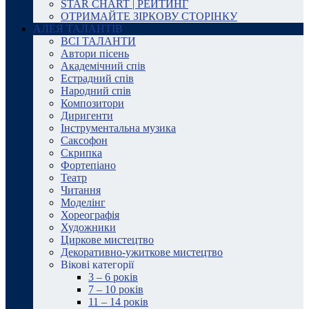
STAR CHART | РЕЙТИНГ
ОТРИМАЙТЕ ЗІРКОВУ СТОРІНКУ
АЛЕЯ ТАЛАНТІВ
ВСІ ТАЛАНТИ
Автори пісень
Академічний спів
Естрадний спів
Народний спів
Композитори
Диригенти
Інструментальна музика
Саксофон
Скрипка
Фортепіано
Театр
Читання
Моделінг
Хореографія
Художники
Циркове мистецтво
Декоративно-ужиткове мистецтво
Вікові категорії
3 – 6 років
7 – 10 років
11 – 14 років