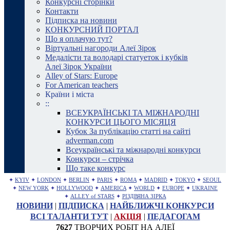
Конкурсні сторінки
Контакти
Підписка на новини
КОНКУРСНИЙ ПОРТАЛ
Що я оплачую тут?
Віртуальні нагороди Алеї Зірок
Медалісти та володарі статуеток і кубків
Алеї Зірок України
Alley of Stars: Europe
For American teachers
Країни і міста
::
ВСЕУКРАЇНСЬКІ ТА МІЖНАРОДНІ
КОНКУРСИ ЦЬОГО МІСЯЦЯ
Кубок За публікацію статті на сайті
adverman.com
Всеукраїнські та міжнародні конкурси
Конкурси – стрічка
Що таке конкурс
✦
KYIV
✦
LONDON
✦
BERLIN
✦
PARIS
✦
ROMA
✦
MADRID
✦
TOKYO
✦
SEOUL
✦
NEW YORK
✦
HOLLYWOOD
✦
AMERICA
✦
WORLD
✦
EUROPE
✦
UKRAINE
✦
ALLEY of STARS
✦
РІЗДВЯНА ЗІРКА
НОВИНИ
|
ПІДПИСКА
|
НАЙБЛИЖЧІ КОНКУРСИ
ВСІ ТАЛАНТИ ТУТ
|
АКЦІЯ
|
ПЕДАГОГАМ
7627
ТВОРЧИХ РОБІТ НА АЛЕЇ