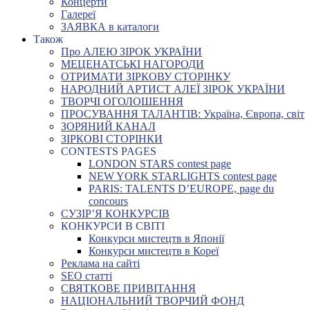
Концерти
Галереї
ЗАЯВКА в каталоги
Також
Про АЛЕЮ ЗІРОК УКРАЇНИ
МЕЦЕНАТСЬКІ НАГОРОДИ
ОТРИМАТИ ЗІРКОВУ СТОРІНКУ
НАРОДНИЙ АРТИСТ АЛЕЇ ЗІРОК УКРАЇНИ
ТВОРЧІ ОГОЛОШЕННЯ
ПРОСУВАННЯ ТАЛАНТІВ: Україна, Європа, світ
ЗОРЯНИЙ КАНАЛ
ЗІРКОВІ СТОРІНКИ
CONTESTS PAGES
LONDON STARS contest page
NEW YORK STARLIGHTS contest page
PARIS: TALENTS D’EUROPE, page du
concours
СУЗІР’Я КОНКУРСІВ
КОНКУРСИ В СВІТІ
Конкурси мистецтв в Японії
Конкурси мистецтв в Кореї
Реклама на сайті
SEO статті
СВЯТКОВЕ ПРИВІТАННЯ
НАЦІОНАЛЬНИЙ ТВОРЧИЙ ФОНД