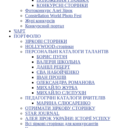
ПОЛОЖЕННЯ І ЗАЯВКА
КОНКУРСНІ СТОРІНКИ
Фотоконкурс Алеї Зірок
Constellation World Photo Fest
Журі конкурсів
Конкурсний портал
ЧАРТ
ПОРТФОЛІО
ЗІРКОВІ СТОРІНКИ
HOLLYWOOD-сторінки
ПЕРСОНАЛЬНІ КАТАЛОГИ ТАЛАНТІВ
БОРИС ПУГАЧ
ВАЛЕРІЯ ШКОЛЬНА
ДАНІІЛ РЕБЕРТ
ЄВА НАБОЙЧЕНКО
ІВАН ПРОЦІВ
ОЛЕКСАНДРА РОМАНОВА
МИХАЙЛО ЖУРБА
МИХАЙЛО СЛЄПУХІН
ПЕДАГОГІЧНІ КАТАЛОГИ ВЧИТЕЛІВ
МАРИНА СЛЮСАРЕНКО
ОТРИМАТИ ЗІРКОВУ СТОРІНКУ
STAR JOURNAL
АЛЕЯ ЗІРОК УКРАЇНИ: ІСТОРІЇ УСПІХУ
Всі зіркові сторінки для конкурсантів