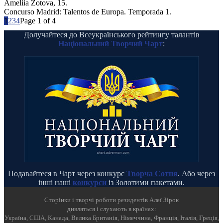
Ameliia Zotova, 15.
Concurso Madrid: Talentos de Europa. Temporada 1.
1
2
3
4
Page 1 of 4
Долучайтеся до Всеукраїнського рейтингу талантів
Національний Творчий Чарт
:
Подавайтеся в Чарт через конкурс
Творча Сотня
. Або через
інші наші
конкурси
із Золотими пакетами.
Cторінки і творчі роботи резидентів Алеї Зірок
дивляться і слухають в країнах:
Україна, США, Канада, Велика Британія, Німеччина, Франція, Італія, Греція,