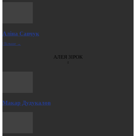
Аліна Савчук
| Більше →
АЛЕЯ ЗІРОК
Макар Дудукалов