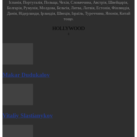
Іспанія, Португалія, Польща, Чехія, Словаччина, Австрія, Швейцарія,
Болгарія, Румунія, Молдова, Бельгія, Литва, Латвія, Естонія, Фінляндія,
Данія, Нідерланди, Ірландія, Швеція, Ізраїль, Туреччина, Японія, Китай
тощо.
HOLLYWOOD
Makar Dudukalov
Vitaliy Slastianykov