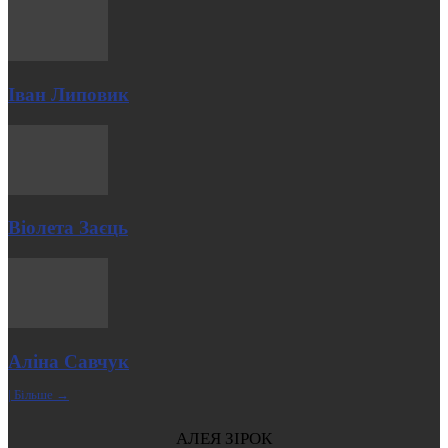
Іван Липовик
Віолета Заєць
Аліна Савчук
| Більше →
АЛЕЯ ЗІРОК