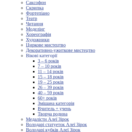
Саксофон
Скрипка
Фортепіано
Театр
Читання
Моделінг
Хореографія
Художники
Циркове мистецтво
Декоративно-ужиткове мистецтво
Вікові категорії
3 – 6 років
7 – 10 років
11 – 14 років
15 – 18 років
19 – 25 років
26 – 39 років
40 – 59 років
60+ років
Змішана категорія
Вчитель + учень
Творча родина
Медалісти Алеї Зірок
Володарі статуеток Алеї Зірок
Володарі кубків Алеї Зірок