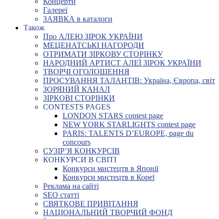
Концерти
Галереї
ЗАЯВКА в каталоги
Також
Про АЛЕЮ ЗІРОК УКРАЇНИ
МЕЦЕНАТСЬКІ НАГОРОДИ
ОТРИМАТИ ЗІРКОВУ СТОРІНКУ
НАРОДНИЙ АРТИСТ АЛЕЇ ЗІРОК УКРАЇНИ
ТВОРЧІ ОГОЛОШЕННЯ
ПРОСУВАННЯ ТАЛАНТІВ: Україна, Європа, світ
ЗОРЯНИЙ КАНАЛ
ЗІРКОВІ СТОРІНКИ
CONTESTS PAGES
LONDON STARS contest page
NEW YORK STARLIGHTS contest page
PARIS: TALENTS D’EUROPE, page du
concours
СУЗІР’Я КОНКУРСІВ
КОНКУРСИ В СВІТІ
Конкурси мистецтв в Японії
Конкурси мистецтв в Кореї
Реклама на сайті
SEO статті
СВЯТКОВЕ ПРИВІТАННЯ
НАЦІОНАЛЬНИЙ ТВОРЧИЙ ФОНД