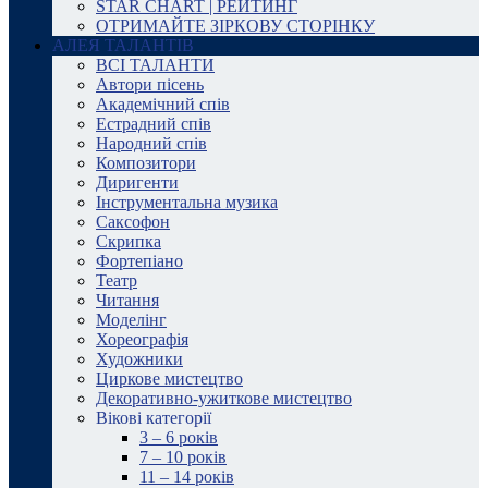
STAR CHART | РЕЙТИНГ
ОТРИМАЙТЕ ЗІРКОВУ СТОРІНКУ
АЛЕЯ ТАЛАНТІВ
ВСІ ТАЛАНТИ
Автори пісень
Академічний спів
Естрадний спів
Народний спів
Композитори
Диригенти
Інструментальна музика
Саксофон
Скрипка
Фортепіано
Театр
Читання
Моделінг
Хореографія
Художники
Циркове мистецтво
Декоративно-ужиткове мистецтво
Вікові категорії
3 – 6 років
7 – 10 років
11 – 14 років