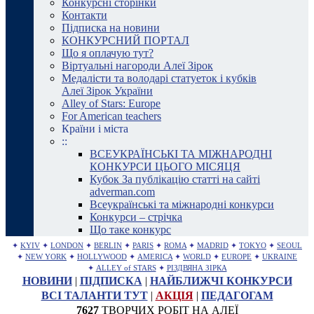
Конкурсні сторінки
Контакти
Підписка на новини
КОНКУРСНИЙ ПОРТАЛ
Що я оплачую тут?
Віртуальні нагороди Алеї Зірок
Медалісти та володарі статуеток і кубків
Алеї Зірок України
Alley of Stars: Europe
For American teachers
Країни і міста
::
ВСЕУКРАЇНСЬКІ ТА МІЖНАРОДНІ
КОНКУРСИ ЦЬОГО МІСЯЦЯ
Кубок За публікацію статті на сайті
adverman.com
Всеукраїнські та міжнародні конкурси
Конкурси – стрічка
Що таке конкурс
✦
KYIV
✦
LONDON
✦
BERLIN
✦
PARIS
✦
ROMA
✦
MADRID
✦
TOKYO
✦
SEOUL
✦
NEW YORK
✦
HOLLYWOOD
✦
AMERICA
✦
WORLD
✦
EUROPE
✦
UKRAINE
✦
ALLEY of STARS
✦
РІЗДВЯНА ЗІРКА
НОВИНИ
|
ПІДПИСКА
|
НАЙБЛИЖЧІ КОНКУРСИ
ВСІ ТАЛАНТИ ТУТ
|
АКЦІЯ
|
ПЕДАГОГАМ
7627
ТВОРЧИХ РОБІТ НА АЛЕЇ