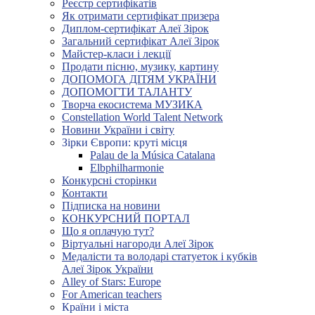
Реєстр сертифікатів
Як отримати сертифікат призера
Диплом-сертифікат Алеї Зірок
Загальний сертифікат Алеї Зірок
Майстер-класи і лекції
Продати пісню, музику, картину
ДОПОМОГА ДІТЯМ УКРАЇНИ
ДОПОМОГТИ ТАЛАНТУ
Творча екосистема МУЗИКА
Constellation World Talent Network
Новини України і світу
Зірки Європи: круті місця
Palau de la Música Catalana
Elbphilharmonie
Конкурсні сторінки
Контакти
Підписка на новини
КОНКУРСНИЙ ПОРТАЛ
Що я оплачую тут?
Віртуальні нагороди Алеї Зірок
Медалісти та володарі статуеток і кубків
Алеї Зірок України
Alley of Stars: Europe
For American teachers
Країни і міста