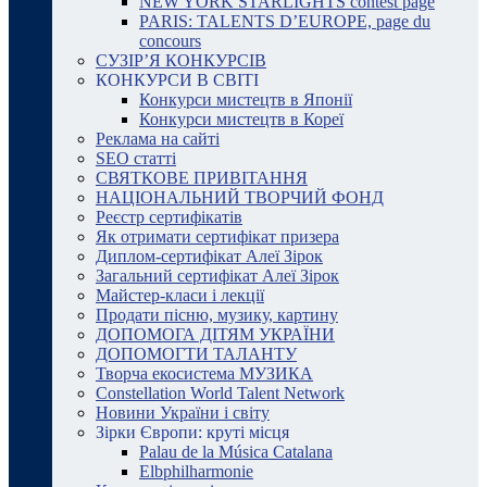
NEW YORK STARLIGHTS contest page
PARIS: TALENTS D’EUROPE, page du
concours
СУЗІР’Я КОНКУРСІВ
КОНКУРСИ В СВІТІ
Конкурси мистецтв в Японії
Конкурси мистецтв в Кореї
Реклама на сайті
SEO статті
СВЯТКОВЕ ПРИВІТАННЯ
НАЦІОНАЛЬНИЙ ТВОРЧИЙ ФОНД
Реєстр сертифікатів
Як отримати сертифікат призера
Диплом-сертифікат Алеї Зірок
Загальний сертифікат Алеї Зірок
Майстер-класи і лекції
Продати пісню, музику, картину
ДОПОМОГА ДІТЯМ УКРАЇНИ
ДОПОМОГТИ ТАЛАНТУ
Творча екосистема МУЗИКА
Constellation World Talent Network
Новини України і світу
Зірки Європи: круті місця
Palau de la Música Catalana
Elbphilharmonie