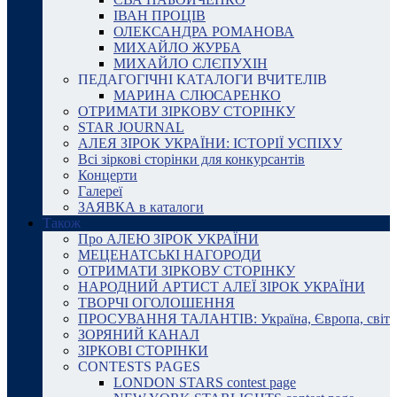
ІВАН ПРОЦІВ
ОЛЕКСАНДРА РОМАНОВА
МИХАЙЛО ЖУРБА
МИХАЙЛО СЛЄПУХІН
ПЕДАГОГІЧНІ КАТАЛОГИ ВЧИТЕЛІВ
МАРИНА СЛЮСАРЕНКО
ОТРИМАТИ ЗІРКОВУ СТОРІНКУ
STAR JOURNAL
АЛЕЯ ЗІРОК УКРАЇНИ: ІСТОРІЇ УСПІХУ
Всі зіркові сторінки для конкурсантів
Концерти
Галереї
ЗАЯВКА в каталоги
Також
Про АЛЕЮ ЗІРОК УКРАЇНИ
МЕЦЕНАТСЬКІ НАГОРОДИ
ОТРИМАТИ ЗІРКОВУ СТОРІНКУ
НАРОДНИЙ АРТИСТ АЛЕЇ ЗІРОК УКРАЇНИ
ТВОРЧІ ОГОЛОШЕННЯ
ПРОСУВАННЯ ТАЛАНТІВ: Україна, Європа, світ
ЗОРЯНИЙ КАНАЛ
ЗІРКОВІ СТОРІНКИ
CONTESTS PAGES
LONDON STARS contest page