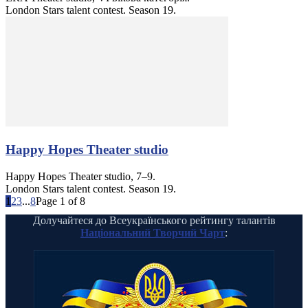
London Stars talent contest. Season 19.
Happy Hopes Theater studio
Happy Hopes Theater studio, 7–9.
London Stars talent contest. Season 19.
1
2
3
...
8
Page 1 of 8
Долучайтеся до Всеукраїнського рейтингу талантів
Національний Творчий Чарт
: