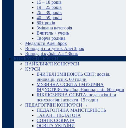
15 – 18 років
19 – 25 років
26 – 39 років
40 – 59 років
60+ років
Змішана категорія
Вчитель + учень
Творча родина
Медалісти Алеї Зірок
Володарі статуеток Алеї Зірок
Володарі кубків Алеї Зірок
КОНКУРСИ І КУРСИ
НАЙБЛИЖЧІ КОНКУРСИ
КУРСИ
ВЧИТЕЛІ ЗМІНЮЮТЬ СВІТ: досвід,
інновації, успіх. 60 годин
МУЗИЧНА ОСВІТА І МУЗИЧНА
ІНДУСТРІЯ: Україна, Європа, світ. 60 годин
ІНКЛЮЗИВНА ОСВІТА: педагогічні та
психологічні аспекти. 15 годин
ПЕДАГОГІЧНІ КОНКУРСИ →
ПЕДАГОГІЧНА МАЙСТЕРНІСТЬ
ТАЛАНТ ПЕДАГОГА
СОНЦЕ СОКРАТА
ОСВІТА УКРАЇНИ