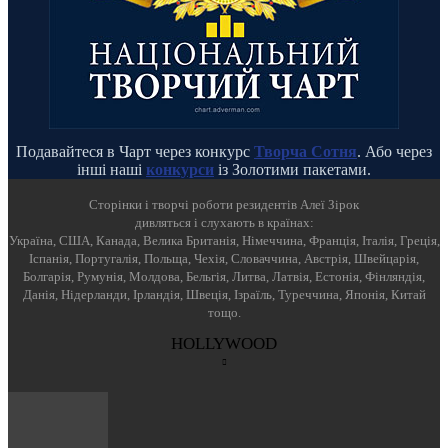
Подавайтеся в Чарт через конкурс
Творча Сотня
. Або через
інші наші
конкурси
із Золотими пакетами.
Cторінки і творчі роботи резидентів Алеї Зірок
дивляться і слухають в країнах:
Україна, США, Канада, Велика Британія, Німеччина, Франція, Італія, Греція,
Іспанія, Португалія, Польща, Чехія, Словаччина, Австрія, Швейцарія,
Болгарія, Румунія, Молдова, Бельгія, Литва, Латвія, Естонія, Фінляндія,
Данія, Нідерланди, Ірландія, Швеція, Ізраїль, Туреччина, Японія, Китай
тощо.
HOLLYWOOD