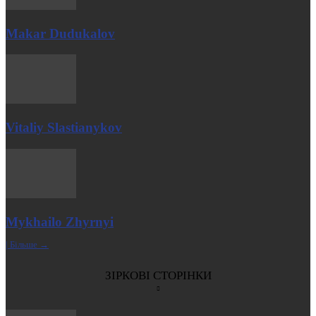
Makar Dudukalov
Vitaliy Slastianykov
Mykhailo Zhyrnyi
| Більше →
ЗІРКОВІ СТОРІНКИ