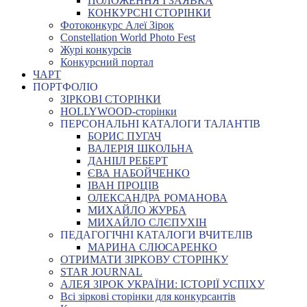
ПОЛОЖЕННЯ І ЗАЯВКА
КОНКУРСНІ СТОРІНКИ
Фотоконкурс Алеї Зірок
Constellation World Photo Fest
Журі конкурсів
Конкурсний портал
ЧАРТ
ПОРТФОЛІО
ЗІРКОВІ СТОРІНКИ
HOLLYWOOD-сторінки
ПЕРСОНАЛЬНІ КАТАЛОГИ ТАЛАНТІВ
БОРИС ПУГАЧ
ВАЛЕРІЯ ШКОЛЬНА
ДАНІІЛ РЕБЕРТ
ЄВА НАБОЙЧЕНКО
ІВАН ПРОЦІВ
ОЛЕКСАНДРА РОМАНОВА
МИХАЙЛО ЖУРБА
МИХАЙЛО СЛЄПУХІН
ПЕДАГОГІЧНІ КАТАЛОГИ ВЧИТЕЛІВ
МАРИНА СЛЮСАРЕНКО
ОТРИМАТИ ЗІРКОВУ СТОРІНКУ
STAR JOURNAL
АЛЕЯ ЗІРОК УКРАЇНИ: ІСТОРІЇ УСПІХУ
Всі зіркові сторінки для конкурсантів