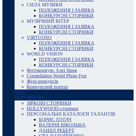
СИЛА МУЗИКИ
ПОЛОЖЕННЯ І ЗАЯВКА
КОНКУРСНІ СТОРІНКИ
МУЗИЧНИЙ ВІТЕР
ПОЛОЖЕННЯ І ЗАЯВКА
КОНКУРСНІ СТОРІНКИ
VIRTUOSO
ПОЛОЖЕННЯ І ЗАЯВКА
КОНКУРСНІ СТОРІНКИ
WORLD VISION
ПОЛОЖЕННЯ І ЗАЯВКА
КОНКУРСНІ СТОРІНКИ
Фотоконкурс Алеї Зірок
Constellation World Photo Fest
Журі конкурсів
Конкурсний портал
ЧАРТ
ПОРТФОЛІО
ЗІРКОВІ СТОРІНКИ
HOLLYWOOD-сторінки
ПЕРСОНАЛЬНІ КАТАЛОГИ ТАЛАНТІВ
БОРИС ПУГАЧ
ВАЛЕРІЯ ШКОЛЬНА
ДАНІІЛ РЕБЕРТ
ЄВА НАБОЙЧЕНКО