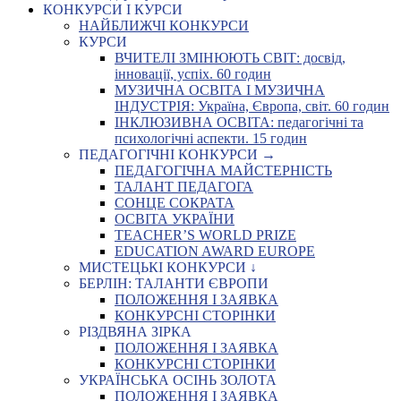
КОНКУРСИ І КУРСИ
НАЙБЛИЖЧІ КОНКУРСИ
КУРСИ
ВЧИТЕЛІ ЗМІНЮЮТЬ СВІТ: досвід,
інновації, успіх. 60 годин
МУЗИЧНА ОСВІТА І МУЗИЧНА
ІНДУСТРІЯ: Україна, Європа, світ. 60 годин
ІНКЛЮЗИВНА ОСВІТА: педагогічні та
психологічні аспекти. 15 годин
ПЕДАГОГІЧНІ КОНКУРСИ →
ПЕДАГОГІЧНА МАЙСТЕРНІСТЬ
ТАЛАНТ ПЕДАГОГА
СОНЦЕ СОКРАТА
ОСВІТА УКРАЇНИ
TEACHER’S WORLD PRIZE
EDUCATION AWARD EUROPE
МИСТЕЦЬКІ КОНКУРСИ ↓
БЕРЛІН: ТАЛАНТИ ЄВРОПИ
ПОЛОЖЕННЯ І ЗАЯВКА
КОНКУРСНІ СТОРІНКИ
РІЗДВЯНА ЗІРКА
ПОЛОЖЕННЯ І ЗАЯВКА
КОНКУРСНІ СТОРІНКИ
УКРАЇНСЬКА ОСІНЬ ЗОЛОТА
ПОЛОЖЕННЯ І ЗАЯВКА