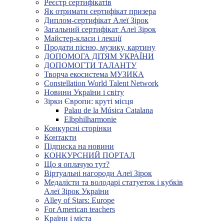
Реєстр сертифікатів
Як отримати сертифікат призера
Диплом-сертифікат Алеї Зірок
Загальний сертифікат Алеї Зірок
Майстер-класи і лекції
Продати пісню, музику, картину
ДОПОМОГА ДІТЯМ УКРАЇНИ
ДОПОМОГТИ ТАЛАНТУ
Творча екосистема МУЗИКА
Constellation World Talent Network
Новини України і світу
Зірки Європи: круті місця
Palau de la Música Catalana
Elbphilharmonie
Конкурсні сторінки
Контакти
Підписка на новини
КОНКУРСНИЙ ПОРТАЛ
Що я оплачую тут?
Віртуальні нагороди Алеї Зірок
Медалісти та володарі статуеток і кубків
Алеї Зірок України
Alley of Stars: Europe
For American teachers
Країни і міста