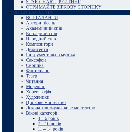
STAR CHART | РЕЙТИНГ
ОТРИМАЙТЕ ЗІРКОВУ СТОРІНКУ
АЛЕЯ ТАЛАНТІВ
ВСІ ТАЛАНТИ
Автори пісень
Академічний спів
Естрадний спів
Народний спів
Композитори
Диригенти
Інструментальна музика
Саксофон
Скрипка
Фортепіано
Театр
Читання
Моделінг
Хореографія
Художники
Циркове мистецтво
Декоративно-ужиткове мистецтво
Вікові категорії
3 – 6 років
7 – 10 років
11 – 14 років