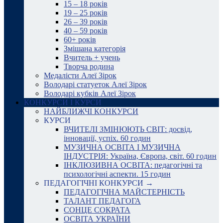
15 – 18 років
19 – 25 років
26 – 39 років
40 – 59 років
60+ років
Змішана категорія
Вчитель + учень
Творча родина
Медалісти Алеї Зірок
Володарі статуеток Алеї Зірок
Володарі кубків Алеї Зірок
КОНКУРСИ І КУРСИ
НАЙБЛИЖЧІ КОНКУРСИ
КУРСИ
ВЧИТЕЛІ ЗМІНЮЮТЬ СВІТ: досвід,
інновації, успіх. 60 годин
МУЗИЧНА ОСВІТА І МУЗИЧНА
ІНДУСТРІЯ: Україна, Європа, світ. 60 годин
ІНКЛЮЗИВНА ОСВІТА: педагогічні та
психологічні аспекти. 15 годин
ПЕДАГОГІЧНІ КОНКУРСИ →
ПЕДАГОГІЧНА МАЙСТЕРНІСТЬ
ТАЛАНТ ПЕДАГОГА
СОНЦЕ СОКРАТА
ОСВІТА УКРАЇНИ