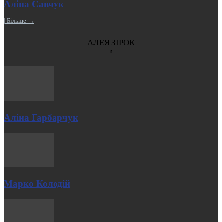
Аліна Савчук
| Більше →
АЛЕЯ ЗІРОК
Аліна Гарбарчук
Марко Колодій