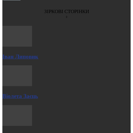
ЗІРКОВІ СТОРІНКИ
Іван Липовик
Віолета Заєць