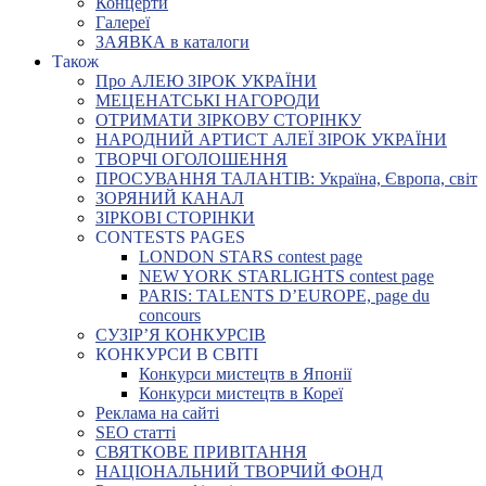
Концерти
Галереї
ЗАЯВКА в каталоги
Також
Про АЛЕЮ ЗІРОК УКРАЇНИ
МЕЦЕНАТСЬКІ НАГОРОДИ
ОТРИМАТИ ЗІРКОВУ СТОРІНКУ
НАРОДНИЙ АРТИСТ АЛЕЇ ЗІРОК УКРАЇНИ
ТВОРЧІ ОГОЛОШЕННЯ
ПРОСУВАННЯ ТАЛАНТІВ: Україна, Європа, світ
ЗОРЯНИЙ КАНАЛ
ЗІРКОВІ СТОРІНКИ
CONTESTS PAGES
LONDON STARS contest page
NEW YORK STARLIGHTS contest page
PARIS: TALENTS D’EUROPE, page du
concours
СУЗІР’Я КОНКУРСІВ
КОНКУРСИ В СВІТІ
Конкурси мистецтв в Японії
Конкурси мистецтв в Кореї
Реклама на сайті
SEO статті
СВЯТКОВЕ ПРИВІТАННЯ
НАЦІОНАЛЬНИЙ ТВОРЧИЙ ФОНД