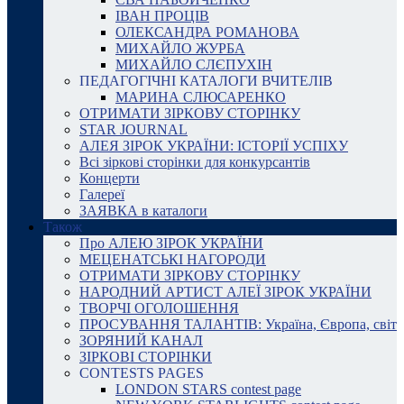
ІВАН ПРОЦІВ
ОЛЕКСАНДРА РОМАНОВА
МИХАЙЛО ЖУРБА
МИХАЙЛО СЛЄПУХІН
ПЕДАГОГІЧНІ КАТАЛОГИ ВЧИТЕЛІВ
МАРИНА СЛЮСАРЕНКО
ОТРИМАТИ ЗІРКОВУ СТОРІНКУ
STAR JOURNAL
АЛЕЯ ЗІРОК УКРАЇНИ: ІСТОРІЇ УСПІХУ
Всі зіркові сторінки для конкурсантів
Концерти
Галереї
ЗАЯВКА в каталоги
Також
Про АЛЕЮ ЗІРОК УКРАЇНИ
МЕЦЕНАТСЬКІ НАГОРОДИ
ОТРИМАТИ ЗІРКОВУ СТОРІНКУ
НАРОДНИЙ АРТИСТ АЛЕЇ ЗІРОК УКРАЇНИ
ТВОРЧІ ОГОЛОШЕННЯ
ПРОСУВАННЯ ТАЛАНТІВ: Україна, Європа, світ
ЗОРЯНИЙ КАНАЛ
ЗІРКОВІ СТОРІНКИ
CONTESTS PAGES
LONDON STARS contest page