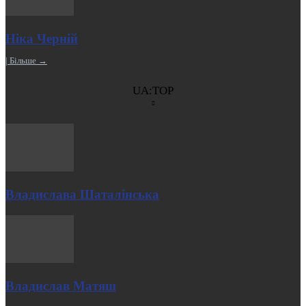
Ніка Черній
| Більше →
UA:TOP
Владислава Шаталінська
Владислав Матяш