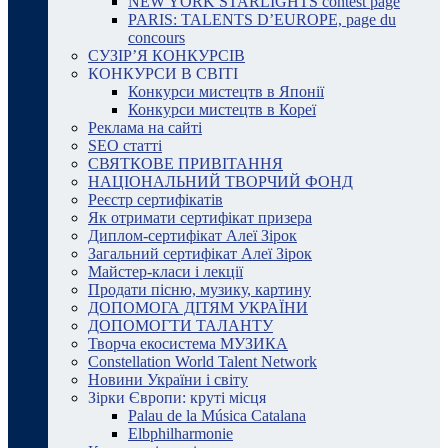
NEW YORK STARLIGHTS contest page
PARIS: TALENTS D’EUROPE, page du
concours
СУЗІР’Я КОНКУРСІВ
КОНКУРСИ В СВІТІ
Конкурси мистецтв в Японії
Конкурси мистецтв в Кореї
Реклама на сайті
SEO статті
СВЯТКОВЕ ПРИВІТАННЯ
НАЦІОНАЛЬНИЙ ТВОРЧИЙ ФОНД
Реєстр сертифікатів
Як отримати сертифікат призера
Диплом-сертифікат Алеї Зірок
Загальний сертифікат Алеї Зірок
Майстер-класи і лекції
Продати пісню, музику, картину
ДОПОМОГА ДІТЯМ УКРАЇНИ
ДОПОМОГТИ ТАЛАНТУ
Творча екосистема МУЗИКА
Constellation World Talent Network
Новини України і світу
Зірки Європи: круті місця
Palau de la Música Catalana
Elbphilharmonie