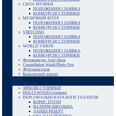
СИЛА МУЗИКИ
ПОЛОЖЕННЯ І ЗАЯВКА
КОНКУРСНІ СТОРІНКИ
МУЗИЧНИЙ ВІТЕР
ПОЛОЖЕННЯ І ЗАЯВКА
КОНКУРСНІ СТОРІНКИ
VIRTUOSO
ПОЛОЖЕННЯ І ЗАЯВКА
КОНКУРСНІ СТОРІНКИ
WORLD VISION
ПОЛОЖЕННЯ І ЗАЯВКА
КОНКУРСНІ СТОРІНКИ
Фотоконкурс Алеї Зірок
Constellation World Photo Fest
Журі конкурсів
Конкурсний портал
ЧАРТ
ПОРТФОЛІО
ЗІРКОВІ СТОРІНКИ
HOLLYWOOD-сторінки
ПЕРСОНАЛЬНІ КАТАЛОГИ ТАЛАНТІВ
БОРИС ПУГАЧ
ВАЛЕРІЯ ШКОЛЬНА
ДАНІІЛ РЕБЕРТ
ЄВА НАБОЙЧЕНКО