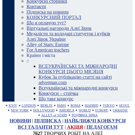
Конкурсні сторінки
Контакти
Підписка на новини
КОНКУРСНИЙ ПОРТАЛ
Що я оплачую тут?
Віртуальні нагороди Алеї Зірок
Медалісти та володарі статуеток і кубків
Алеї Зірок України
Alley of Stars: Europe
For American teachers
Країни і міста
::
ВСЕУКРАЇНСЬКІ ТА МІЖНАРОДНІ
КОНКУРСИ ЦЬОГО МІСЯЦЯ
Кубок За публікацію статті на сайті
adverman.com
Всеукраїнські та міжнародні конкурси
Конкурси – стрічка
Що таке конкурс
✦
KYIV
✦
LONDON
✦
BERLIN
✦
PARIS
✦
ROMA
✦
MADRID
✦
TOKYO
✦
SEOUL
✦
NEW YORK
✦
HOLLYWOOD
✦
AMERICA
✦
WORLD
✦
EUROPE
✦
UKRAINE
✦
ALLEY of STARS
✦
РІЗДВЯНА ЗІРКА
НОВИНИ
|
ПІДПИСКА
|
НАЙБЛИЖЧІ КОНКУРСИ
ВСІ ТАЛАНТИ ТУТ
|
АКЦІЯ
|
ПЕДАГОГАМ
7627
ТВОРЧИХ РОБІТ НА АЛЕЇ