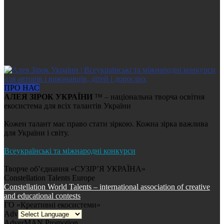
ПРО НАС
АЛЕЯ ЗІРОК УКРАЇНИ
™ – національна творча освітня
екосистема для всіх талантів України
Кожен талант має право стати зіркою. Кожна зірка важлива
для України і світу.
Всеукраїнські та міжнародні конкурси
Творче об’єднання «СУЗІР’Я УКРАЇНА»
Constellation Talents Europe
Constellation World Talents – international association of creative
and educational contests
ГО «Креативні екосистеми»
AdverMAN Education
AdverMAN Promotion