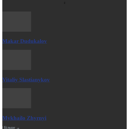
Makar Dudukalov
Vitaliy Slastianykov
Mykhailo Zhyrnyi
| Більше →