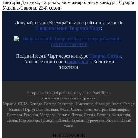
Вікторія Даценко, 12 років, на міжнародному конкурсі Сузір’я
Україна-Європа. 23-й сезон.
Долучайтеся до Всеукраїнського рейтингу талантів
Національний Творчий Чарт
:
Подавайтеся в Чарт через конкурс
Творча Сотня
.
Або через інші наші
конкурси
із Золотими
пакетами.
Cторінки і творчі роботи резидентів Алеї Зірок
дивляться і слухають в країнах:
Україна, США, Канада, Велика Британія, Німеччина, Франція, Італія, Греція,
Іспанія, Португалія, Польща, Чехія, Словаччина, Австрія, Швейцарія,
Болгарія, Румунія, Молдова, Бельгія, Литва, Латвія, Естонія, Фінляндія,
Данія, Нідерланди, Ірландія, Швеція, Ізраїль, Туреччина, Японія, Китай
тощо.
HOLLYWOOD