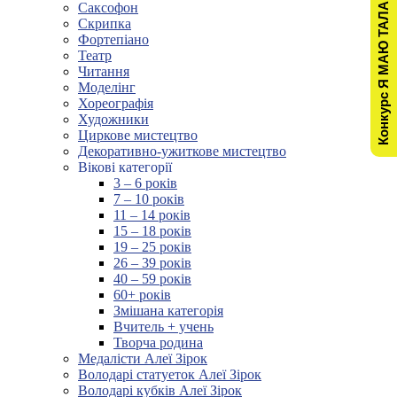
Конкурс Я МАЮ ТАЛАНТ!
Саксофон
Скрипка
Фортепіано
Театр
Читання
Моделінг
Хореографія
Художники
Циркове мистецтво
Декоративно-ужиткове мистецтво
Вікові категорії
3 – 6 років
7 – 10 років
11 – 14 років
15 – 18 років
19 – 25 років
26 – 39 років
40 – 59 років
60+ років
Змішана категорія
Вчитель + учень
Творча родина
Медалісти Алеї Зірок
Володарі статуеток Алеї Зірок
Володарі кубків Алеї Зірок