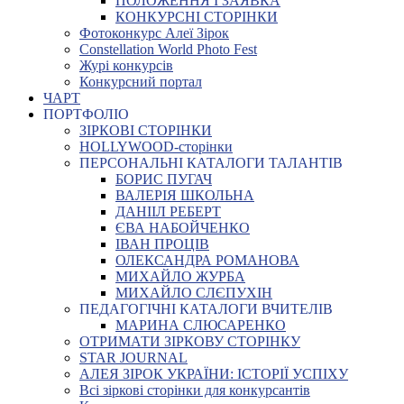
ПОЛОЖЕННЯ І ЗАЯВКА
КОНКУРСНІ СТОРІНКИ
Фотоконкурс Алеї Зірок
Constellation World Photo Fest
Журі конкурсів
Конкурсний портал
ЧАРТ
ПОРТФОЛІО
ЗІРКОВІ СТОРІНКИ
HOLLYWOOD-сторінки
ПЕРСОНАЛЬНІ КАТАЛОГИ ТАЛАНТІВ
БОРИС ПУГАЧ
ВАЛЕРІЯ ШКОЛЬНА
ДАНІІЛ РЕБЕРТ
ЄВА НАБОЙЧЕНКО
ІВАН ПРОЦІВ
ОЛЕКСАНДРА РОМАНОВА
МИХАЙЛО ЖУРБА
МИХАЙЛО СЛЄПУХІН
ПЕДАГОГІЧНІ КАТАЛОГИ ВЧИТЕЛІВ
МАРИНА СЛЮСАРЕНКО
ОТРИМАТИ ЗІРКОВУ СТОРІНКУ
STAR JOURNAL
АЛЕЯ ЗІРОК УКРАЇНИ: ІСТОРІЇ УСПІХУ
Всі зіркові сторінки для конкурсантів