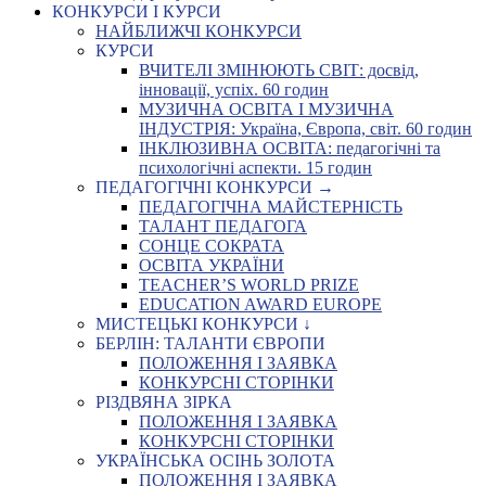
КОНКУРСИ І КУРСИ
НАЙБЛИЖЧІ КОНКУРСИ
КУРСИ
ВЧИТЕЛІ ЗМІНЮЮТЬ СВІТ: досвід,
інновації, успіх. 60 годин
МУЗИЧНА ОСВІТА І МУЗИЧНА
ІНДУСТРІЯ: Україна, Європа, світ. 60 годин
ІНКЛЮЗИВНА ОСВІТА: педагогічні та
психологічні аспекти. 15 годин
ПЕДАГОГІЧНІ КОНКУРСИ →
ПЕДАГОГІЧНА МАЙСТЕРНІСТЬ
ТАЛАНТ ПЕДАГОГА
СОНЦЕ СОКРАТА
ОСВІТА УКРАЇНИ
TEACHER’S WORLD PRIZE
EDUCATION AWARD EUROPE
МИСТЕЦЬКІ КОНКУРСИ ↓
БЕРЛІН: ТАЛАНТИ ЄВРОПИ
ПОЛОЖЕННЯ І ЗАЯВКА
КОНКУРСНІ СТОРІНКИ
РІЗДВЯНА ЗІРКА
ПОЛОЖЕННЯ І ЗАЯВКА
КОНКУРСНІ СТОРІНКИ
УКРАЇНСЬКА ОСІНЬ ЗОЛОТА
ПОЛОЖЕННЯ І ЗАЯВКА