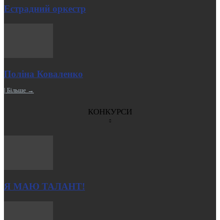
Естрадний оркестр
Поліна Коваленко
| Більше →
КОНКУРСИ
Я МАЮ ТАЛАНТ!