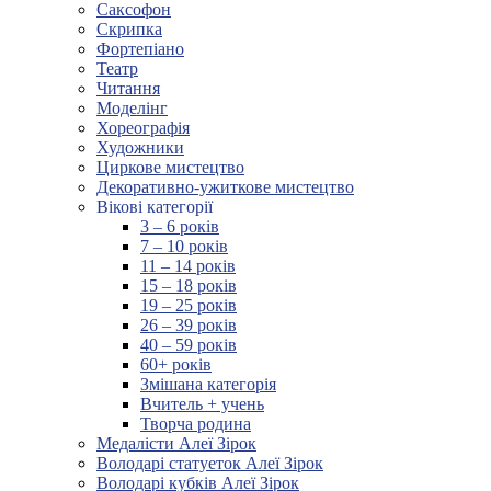
Саксофон
Скрипка
Фортепіано
Театр
Читання
Моделінг
Хореографія
Художники
Циркове мистецтво
Декоративно-ужиткове мистецтво
Вікові категорії
3 – 6 років
7 – 10 років
11 – 14 років
15 – 18 років
19 – 25 років
26 – 39 років
40 – 59 років
60+ років
Змішана категорія
Вчитель + учень
Творча родина
Медалісти Алеї Зірок
Володарі статуеток Алеї Зірок
Володарі кубків Алеї Зірок