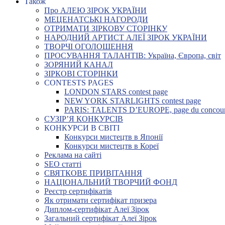
Також
Про АЛЕЮ ЗІРОК УКРАЇНИ
МЕЦЕНАТСЬКІ НАГОРОДИ
ОТРИМАТИ ЗІРКОВУ СТОРІНКУ
НАРОДНИЙ АРТИСТ АЛЕЇ ЗІРОК УКРАЇНИ
ТВОРЧІ ОГОЛОШЕННЯ
ПРОСУВАННЯ ТАЛАНТІВ: Україна, Європа, світ
ЗОРЯНИЙ КАНАЛ
ЗІРКОВІ СТОРІНКИ
CONTESTS PAGES
LONDON STARS contest page
NEW YORK STARLIGHTS contest page
PARIS: TALENTS D’EUROPE, page du concou
СУЗІР’Я КОНКУРСІВ
КОНКУРСИ В СВІТІ
Конкурси мистецтв в Японії
Конкурси мистецтв в Кореї
Реклама на сайті
SEO статті
СВЯТКОВЕ ПРИВІТАННЯ
НАЦІОНАЛЬНИЙ ТВОРЧИЙ ФОНД
Реєстр сертифікатів
Як отримати сертифікат призера
Диплом-сертифікат Алеї Зірок
Загальний сертифікат Алеї Зірок