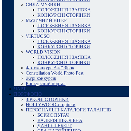
СИЛА МУЗИКИ
ПОЛОЖЕННЯ І ЗАЯВКА
КОНКУРСНІ СТОРІНКИ
МУЗИЧНИЙ ВІТЕР
ПОЛОЖЕННЯ І ЗАЯВКА
КОНКУРСНІ СТОРІНКИ
VIRTUOSO
ПОЛОЖЕННЯ І ЗАЯВКА
КОНКУРСНІ СТОРІНКИ
WORLD VISION
ПОЛОЖЕННЯ І ЗАЯВКА
КОНКУРСНІ СТОРІНКИ
Фотоконкурс Алеї Зірок
Constellation World Photo Fest
Журі конкурсів
Конкурсний портал
ЧАРТ
ПОРТФОЛІО
ЗІРКОВІ СТОРІНКИ
HOLLYWOOD-сторінки
ПЕРСОНАЛЬНІ КАТАЛОГИ ТАЛАНТІВ
БОРИС ПУГАЧ
ВАЛЕРІЯ ШКОЛЬНА
ДАНІІЛ РЕБЕРТ
ЄВА НАБОЙЧЕНКО