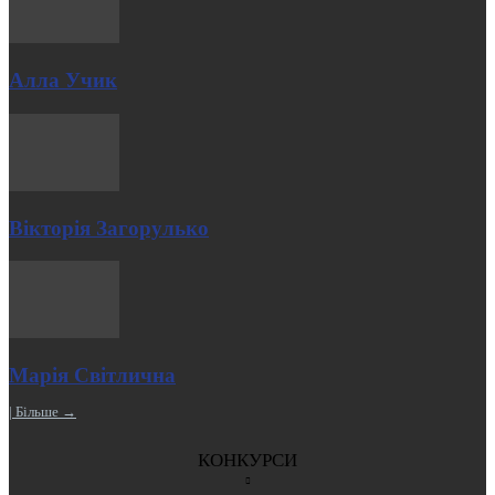
Алла Учик
Вікторія Загорулько
Марія Світлична
| Більше →
КОНКУРСИ