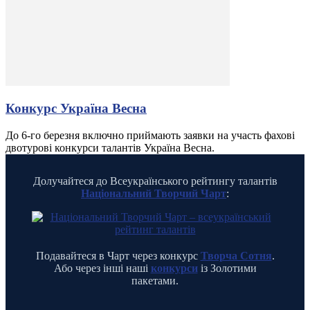
Конкурс Україна Весна
До 6-го березня включно приймають заявки на участь фахові
двотурові конкурси талантів Україна Весна.
Долучайтеся до Всеукраїнського рейтингу талантів
Національний Творчий Чарт
:
Подавайтеся в Чарт через конкурс
Творча Сотня
.
Або через інші наші
конкурси
із Золотими
пакетами.