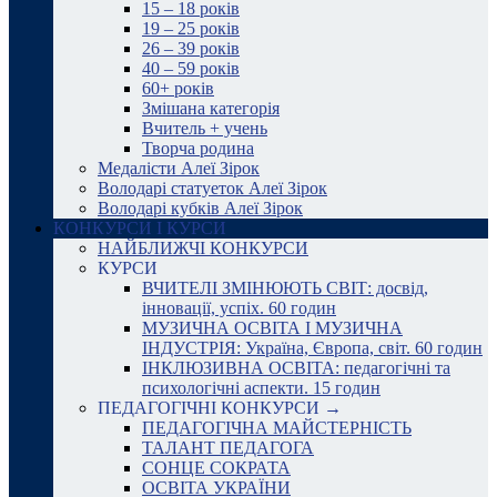
15 – 18 років
19 – 25 років
26 – 39 років
40 – 59 років
60+ років
Змішана категорія
Вчитель + учень
Творча родина
Медалісти Алеї Зірок
Володарі статуеток Алеї Зірок
Володарі кубків Алеї Зірок
КОНКУРСИ І КУРСИ
НАЙБЛИЖЧІ КОНКУРСИ
КУРСИ
ВЧИТЕЛІ ЗМІНЮЮТЬ СВІТ: досвід,
інновації, успіх. 60 годин
МУЗИЧНА ОСВІТА І МУЗИЧНА
ІНДУСТРІЯ: Україна, Європа, світ. 60 годин
ІНКЛЮЗИВНА ОСВІТА: педагогічні та
психологічні аспекти. 15 годин
ПЕДАГОГІЧНІ КОНКУРСИ →
ПЕДАГОГІЧНА МАЙСТЕРНІСТЬ
ТАЛАНТ ПЕДАГОГА
СОНЦЕ СОКРАТА
ОСВІТА УКРАЇНИ