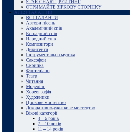
STAR CHART | РЕЙТИНГ
ОТРИМАЙТЕ ЗІРКОВУ СТОРІНКУ
АЛЕЯ ТАЛАНТІВ
ВСІ ТАЛАНТИ
Автори пісень
Академічний спів
Естрадний спів
Народний спів
Композитори
Диригенти
Інструментальна музика
Саксофон
Скрипка
Фортепіано
Театр
Читання
Моделінг
Хореографія
Художники
Циркове мистецтво
Декоративно-ужиткове мистецтво
Вікові категорії
3 – 6 років
7 – 10 років
11 – 14 років