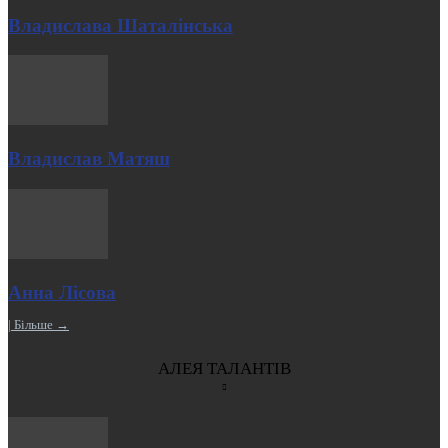
Владислава Шаталінська
Владислав Матяш
Анна Лісова
| Більше →
АЛЕЯ ТАЛАНТІВ