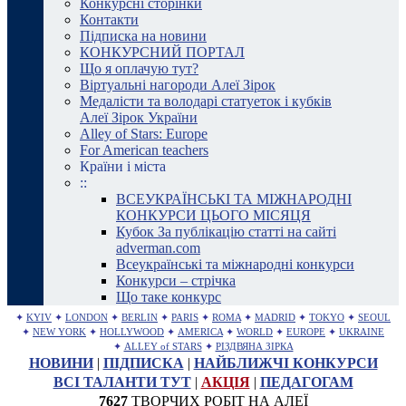
Конкурсні сторінки
Контакти
Підписка на новини
КОНКУРСНИЙ ПОРТАЛ
Що я оплачую тут?
Віртуальні нагороди Алеї Зірок
Медалісти та володарі статуеток і кубків
Алеї Зірок України
Alley of Stars: Europe
For American teachers
Країни і міста
::
ВСЕУКРАЇНСЬКІ ТА МІЖНАРОДНІ
КОНКУРСИ ЦЬОГО МІСЯЦЯ
Кубок За публікацію статті на сайті
adverman.com
Всеукраїнські та міжнародні конкурси
Конкурси – стрічка
Що таке конкурс
✦
KYIV
✦
LONDON
✦
BERLIN
✦
PARIS
✦
ROMA
✦
MADRID
✦
TOKYO
✦
SEOUL
✦
NEW YORK
✦
HOLLYWOOD
✦
AMERICA
✦
WORLD
✦
EUROPE
✦
UKRAINE
✦
ALLEY of STARS
✦
РІЗДВЯНА ЗІРКА
НОВИНИ
|
ПІДПИСКА
|
НАЙБЛИЖЧІ КОНКУРСИ
ВСІ ТАЛАНТИ ТУТ
|
АКЦІЯ
|
ПЕДАГОГАМ
7627
ТВОРЧИХ РОБІТ НА АЛЕЇ