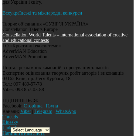
для України і світу.
Всеукраїнські та міжнародні конкурси
Творче об’єднання «СУЗІР’Я УКРАЇНА»
Constellation Talents Europe
Constellation World Talents – international association of creative
and educational contests
ГО «Креативні екосистеми»
AdverMAN Education
AdverMAN Promotion
Портал рекламних кампаній з просування талантів
Експертне оцінювання творчих робіт авторів і виконавців
03162 Київ, пр. Леся Курбаса, 18
Тел.: 097 489-57-78
Viber: 093 857-03-88
ПІДПИШІТЬСЯ:
Facebook:
Сторінка
|
Група
Канали:
Viber
|
Telegram
|
WhatsApp
Threads
Bluesky
LinkedIn
Напишіть нам листа