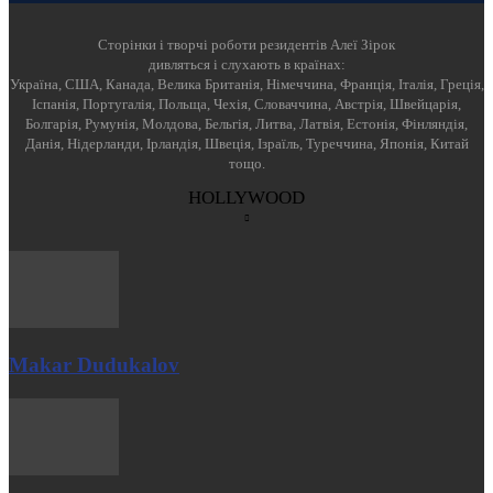
Cторінки і творчі роботи резидентів Алеї Зірок
дивляться і слухають в країнах:
Україна, США, Канада, Велика Британія, Німеччина, Франція, Італія, Греція,
Іспанія, Португалія, Польща, Чехія, Словаччина, Австрія, Швейцарія,
Болгарія, Румунія, Молдова, Бельгія, Литва, Латвія, Естонія, Фінляндія,
Данія, Нідерланди, Ірландія, Швеція, Ізраїль, Туреччина, Японія, Китай
тощо.
HOLLYWOOD
Makar Dudukalov