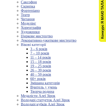
Конкурс Я МАЮ ТАЛАНТ!
Саксофон
Скрипка
Фортепіано
Театр
Читання
Моделінг
Хореографія
Художники
Циркове мистецтво
Декоративно-ужиткове мистецтво
Вікові категорії
3 – 6 років
7 – 10 років
11 – 14 років
15 – 18 років
19 – 25 років
26 – 39 років
40 – 59 років
60+ років
Змішана категорія
Вчитель + учень
Творча родина
Медалісти Алеї Зірок
Володарі статуеток Алеї Зірок
Володарі кубків Алеї Зірок