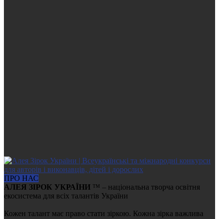
ПРО НАС
АЛЕЯ ЗІРОК УКРАЇНИ
™ – національна творча освітня
екосистема для всіх талантів України
Кожен талант має право стати зіркою. Кожна зірка важлива