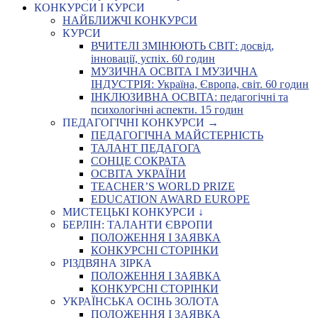
КОНКУРСИ І КУРСИ
НАЙБЛИЖЧІ КОНКУРСИ
КУРСИ
ВЧИТЕЛІ ЗМІНЮЮТЬ СВІТ: досвід,
інновації, успіх. 60 годин
МУЗИЧНА ОСВІТА І МУЗИЧНА
ІНДУСТРІЯ: Україна, Європа, світ. 60 годин
ІНКЛЮЗИВНА ОСВІТА: педагогічні та
психологічні аспекти. 15 годин
ПЕДАГОГІЧНІ КОНКУРСИ →
ПЕДАГОГІЧНА МАЙСТЕРНІСТЬ
ТАЛАНТ ПЕДАГОГА
СОНЦЕ СОКРАТА
ОСВІТА УКРАЇНИ
TEACHER’S WORLD PRIZE
EDUCATION AWARD EUROPE
МИСТЕЦЬКІ КОНКУРСИ ↓
БЕРЛІН: ТАЛАНТИ ЄВРОПИ
ПОЛОЖЕННЯ І ЗАЯВКА
КОНКУРСНІ СТОРІНКИ
РІЗДВЯНА ЗІРКА
ПОЛОЖЕННЯ І ЗАЯВКА
КОНКУРСНІ СТОРІНКИ
УКРАЇНСЬКА ОСІНЬ ЗОЛОТА
ПОЛОЖЕННЯ І ЗАЯВКА