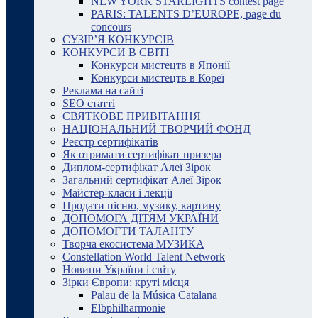
NEW YORK STARLIGHTS contest page
PARIS: TALENTS D’EUROPE, page du
concours
СУЗІР’Я КОНКУРСІВ
КОНКУРСИ В СВІТІ
Конкурси мистецтв в Японії
Конкурси мистецтв в Кореї
Реклама на сайті
SEO статті
СВЯТКОВЕ ПРИВІТАННЯ
НАЦІОНАЛЬНИЙ ТВОРЧИЙ ФОНД
Реєстр сертифікатів
Як отримати сертифікат призера
Диплом-сертифікат Алеї Зірок
Загальний сертифікат Алеї Зірок
Майстер-класи і лекції
Продати пісню, музику, картину
ДОПОМОГА ДІТЯМ УКРАЇНИ
ДОПОМОГТИ ТАЛАНТУ
Творча екосистема МУЗИКА
Constellation World Talent Network
Новини України і світу
Зірки Європи: круті місця
Palau de la Música Catalana
Elbphilharmonie