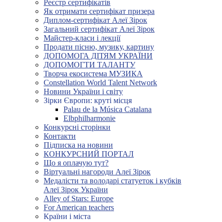
Реєстр сертифікатів
Як отримати сертифікат призера
Диплом-сертифікат Алеї Зірок
Загальний сертифікат Алеї Зірок
Майстер-класи і лекції
Продати пісню, музику, картину
ДОПОМОГА ДІТЯМ УКРАЇНИ
ДОПОМОГТИ ТАЛАНТУ
Творча екосистема МУЗИКА
Constellation World Talent Network
Новини України і світу
Зірки Європи: круті місця
Palau de la Música Catalana
Elbphilharmonie
Конкурсні сторінки
Контакти
Підписка на новини
КОНКУРСНИЙ ПОРТАЛ
Що я оплачую тут?
Віртуальні нагороди Алеї Зірок
Медалісти та володарі статуеток і кубків
Алеї Зірок України
Alley of Stars: Europe
For American teachers
Країни і міста