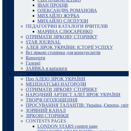
ІВАН ПРОЦІВ
ОЛЕКСАНДРА РОМАНОВА
МИХАЙЛО ЖУРБА
МИХАЙЛО СЛЄПУХІН
ПЕДАГОГІЧНІ КАТАЛОГИ ВЧИТЕЛІВ
МАРИНА СЛЮСАРЕНКО
ОТРИМАТИ ЗІРКОВУ СТОРІНКУ
STAR JOURNAL
АЛЕЯ ЗІРОК УКРАЇНИ: ІСТОРІЇ УСПІХУ
Всі зіркові сторінки для конкурсантів
Концерти
Галереї
ЗАЯВКА в каталоги
Також
Про АЛЕЮ ЗІРОК УКРАЇНИ
МЕЦЕНАТСЬКІ НАГОРОДИ
ОТРИМАТИ ЗІРКОВУ СТОРІНКУ
НАРОДНИЙ АРТИСТ АЛЕЇ ЗІРОК УКРАЇНИ
ТВОРЧІ ОГОЛОШЕННЯ
ПРОСУВАННЯ ТАЛАНТІВ: Україна, Європа, світ
ЗОРЯНИЙ КАНАЛ
ЗІРКОВІ СТОРІНКИ
CONTESTS PAGES
LONDON STARS contest page