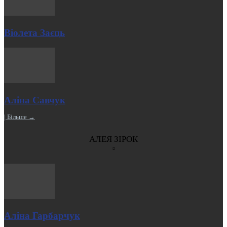
Віолета Заєць
Аліна Савчук
| Більше →
АЛЕЯ ЗІРОК
Аліна Гарбарчук