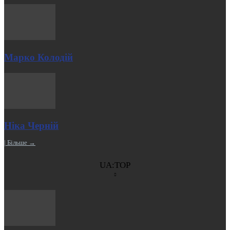
Марко Колодій
Ніка Черній
| Більше →
UA:TOP