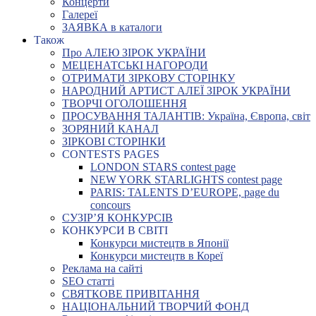
Концерти
Галереї
ЗАЯВКА в каталоги
Також
Про АЛЕЮ ЗІРОК УКРАЇНИ
МЕЦЕНАТСЬКІ НАГОРОДИ
ОТРИМАТИ ЗІРКОВУ СТОРІНКУ
НАРОДНИЙ АРТИСТ АЛЕЇ ЗІРОК УКРАЇНИ
ТВОРЧІ ОГОЛОШЕННЯ
ПРОСУВАННЯ ТАЛАНТІВ: Україна, Європа, світ
ЗОРЯНИЙ КАНАЛ
ЗІРКОВІ СТОРІНКИ
CONTESTS PAGES
LONDON STARS contest page
NEW YORK STARLIGHTS contest page
PARIS: TALENTS D’EUROPE, page du
concours
СУЗІР’Я КОНКУРСІВ
КОНКУРСИ В СВІТІ
Конкурси мистецтв в Японії
Конкурси мистецтв в Кореї
Реклама на сайті
SEO статті
СВЯТКОВЕ ПРИВІТАННЯ
НАЦІОНАЛЬНИЙ ТВОРЧИЙ ФОНД