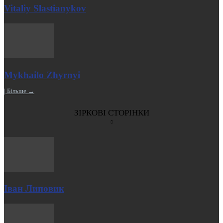
Vitaliy Slastianykov
Mykhailo Zhyrnyi
| Більше →
ЗІРКОВІ СТОРІНКИ
Іван Липовик