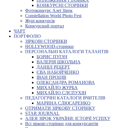
ПОЛОЖЕННЯ І ЗАЯВКА
КОНКУРСНІ СТОРІНКИ
Фотоконкурс Алеї Зірок
Constellation World Photo Fest
Журі конкурсів
Конкурсний портал
ЧАРТ
ПОРТФОЛІО
ЗІРКОВІ СТОРІНКИ
HOLLYWOOD-сторінки
ПЕРСОНАЛЬНІ КАТАЛОГИ ТАЛАНТІВ
БОРИС ПУГАЧ
ВАЛЕРІЯ ШКОЛЬНА
ДАНІІЛ РЕБЕРТ
ЄВА НАБОЙЧЕНКО
ІВАН ПРОЦІВ
ОЛЕКСАНДРА РОМАНОВА
МИХАЙЛО ЖУРБА
МИХАЙЛО СЛЄПУХІН
ПЕДАГОГІЧНІ КАТАЛОГИ ВЧИТЕЛІВ
МАРИНА СЛЮСАРЕНКО
ОТРИМАТИ ЗІРКОВУ СТОРІНКУ
STAR JOURNAL
АЛЕЯ ЗІРОК УКРАЇНИ: ІСТОРІЇ УСПІХУ
Всі зіркові сторінки для конкурсантів