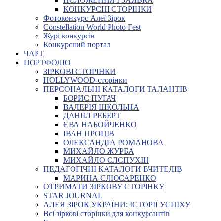
ПОЛОЖЕННЯ І ЗАЯВКА
КОНКУРСНІ СТОРІНКИ
Фотоконкурс Алеї Зірок
Constellation World Photo Fest
Журі конкурсів
Конкурсний портал
ЧАРТ
ПОРТФОЛІО
ЗІРКОВІ СТОРІНКИ
HOLLYWOOD-сторінки
ПЕРСОНАЛЬНІ КАТАЛОГИ ТАЛАНТІВ
БОРИС ПУГАЧ
ВАЛЕРІЯ ШКОЛЬНА
ДАНІІЛ РЕБЕРТ
ЄВА НАБОЙЧЕНКО
ІВАН ПРОЦІВ
ОЛЕКСАНДРА РОМАНОВА
МИХАЙЛО ЖУРБА
МИХАЙЛО СЛЄПУХІН
ПЕДАГОГІЧНІ КАТАЛОГИ ВЧИТЕЛІВ
МАРИНА СЛЮСАРЕНКО
ОТРИМАТИ ЗІРКОВУ СТОРІНКУ
STAR JOURNAL
АЛЕЯ ЗІРОК УКРАЇНИ: ІСТОРІЇ УСПІХУ
Всі зіркові сторінки для конкурсантів