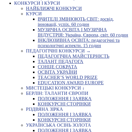
КОНКУРСИ І КУРСИ
НАЙБЛИЖЧІ КОНКУРСИ
КУРСИ
ВЧИТЕЛІ ЗМІНЮЮТЬ СВІТ: досвід,
інновації, успіх. 60 годин
МУЗИЧНА ОСВІТА І МУЗИЧНА
ІНДУСТРІЯ: Україна, Європа, світ. 60 годин
ІНКЛЮЗИВНА ОСВІТА: педагогічні та
психологічні аспекти. 15 годин
ПЕДАГОГІЧНІ КОНКУРСИ →
ПЕДАГОГІЧНА МАЙСТЕРНІСТЬ
ТАЛАНТ ПЕДАГОГА
СОНЦЕ СОКРАТА
ОСВІТА УКРАЇНИ
TEACHER’S WORLD PRIZE
EDUCATION AWARD EUROPE
МИСТЕЦЬКІ КОНКУРСИ ↓
БЕРЛІН: ТАЛАНТИ ЄВРОПИ
ПОЛОЖЕННЯ І ЗАЯВКА
КОНКУРСНІ СТОРІНКИ
РІЗДВЯНА ЗІРКА
ПОЛОЖЕННЯ І ЗАЯВКА
КОНКУРСНІ СТОРІНКИ
УКРАЇНСЬКА ОСІНЬ ЗОЛОТА
ПОЛОЖЕННЯ І ЗАЯВКА