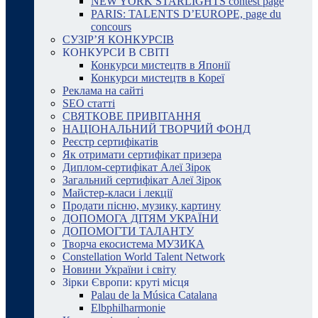
NEW YORK STARLIGHTS contest page
PARIS: TALENTS D’EUROPE, page du
concours
СУЗІР’Я КОНКУРСІВ
КОНКУРСИ В СВІТІ
Конкурси мистецтв в Японії
Конкурси мистецтв в Кореї
Реклама на сайті
SEO статті
СВЯТКОВЕ ПРИВІТАННЯ
НАЦІОНАЛЬНИЙ ТВОРЧИЙ ФОНД
Реєстр сертифікатів
Як отримати сертифікат призера
Диплом-сертифікат Алеї Зірок
Загальний сертифікат Алеї Зірок
Майстер-класи і лекції
Продати пісню, музику, картину
ДОПОМОГА ДІТЯМ УКРАЇНИ
ДОПОМОГТИ ТАЛАНТУ
Творча екосистема МУЗИКА
Constellation World Talent Network
Новини України і світу
Зірки Європи: круті місця
Palau de la Música Catalana
Elbphilharmonie