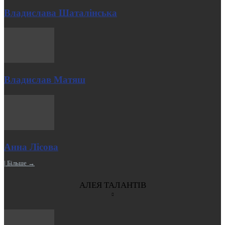
Владислава Шаталінська
Владислав Матяш
Анна Лісова
| Більше →
АЛЕЯ ТАЛАНТІВ