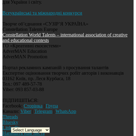
для України і світу.
Всеукраїнські та міжнародні конкурси
Творче об’єднання «СУЗІР’Я УКРАЇНА»
Constellation Talents Europe
Constellation World Talents – international association of creative
and educational contests
ГО «Креативні екосистеми»
AdverMAN Education
AdverMAN Promotion
Портал рекламних кампаній з просування талантів
Експертне оцінювання творчих робіт авторів і виконавців
03162 Київ, пр. Леся Курбаса, 18
Тел.: 097 489-57-78
Viber: 093 857-03-88
ПІДПИШІТЬСЯ:
Facebook:
Сторінка
|
Група
Канали:
Viber
|
Telegram
|
WhatsApp
Threads
Bluesky
LinkedIn
Напишіть нам листа