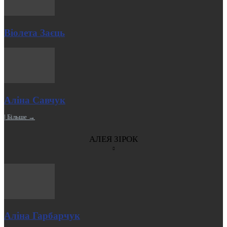
Віолета Заєць
Аліна Савчук
| Більше →
АЛЕЯ ЗІРОК
Аліна Гарбарчук