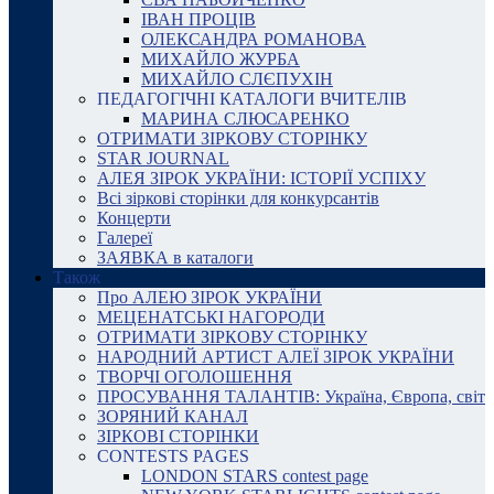
ІВАН ПРОЦІВ
ОЛЕКСАНДРА РОМАНОВА
МИХАЙЛО ЖУРБА
МИХАЙЛО СЛЄПУХІН
ПЕДАГОГІЧНІ КАТАЛОГИ ВЧИТЕЛІВ
МАРИНА СЛЮСАРЕНКО
ОТРИМАТИ ЗІРКОВУ СТОРІНКУ
STAR JOURNAL
АЛЕЯ ЗІРОК УКРАЇНИ: ІСТОРІЇ УСПІХУ
Всі зіркові сторінки для конкурсантів
Концерти
Галереї
ЗАЯВКА в каталоги
Також
Про АЛЕЮ ЗІРОК УКРАЇНИ
МЕЦЕНАТСЬКІ НАГОРОДИ
ОТРИМАТИ ЗІРКОВУ СТОРІНКУ
НАРОДНИЙ АРТИСТ АЛЕЇ ЗІРОК УКРАЇНИ
ТВОРЧІ ОГОЛОШЕННЯ
ПРОСУВАННЯ ТАЛАНТІВ: Україна, Європа, світ
ЗОРЯНИЙ КАНАЛ
ЗІРКОВІ СТОРІНКИ
CONTESTS PAGES
LONDON STARS contest page