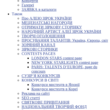
Концерти
Галереї
ЗАЯВКА в каталоги
Також
Про АЛЕЮ ЗІРОК УКРАЇНИ
МЕЦЕНАТСЬКІ НАГОРОДИ
ОТРИМАТИ ЗІРКОВУ СТОРІНКУ
НАРОДНИЙ АРТИСТ АЛЕЇ ЗІРОК УКРАЇНИ
ТВОРЧІ ОГОЛОШЕННЯ
ПРОСУВАННЯ ТАЛАНТІВ: Україна, Європа, світ
ЗОРЯНИЙ КАНАЛ
ЗІРКОВІ СТОРІНКИ
CONTESTS PAGES
LONDON STARS contest page
NEW YORK STARLIGHTS contest page
PARIS: TALENTS D’EUROPE, page du
concours
СУЗІР’Я КОНКУРСІВ
КОНКУРСИ В СВІТІ
Конкурси мистецтв в Японії
Конкурси мистецтв в Кореї
Реклама на сайті
SEO статті
СВЯТКОВЕ ПРИВІТАННЯ
НАЦІОНАЛЬНИЙ ТВОРЧИЙ ФОНД