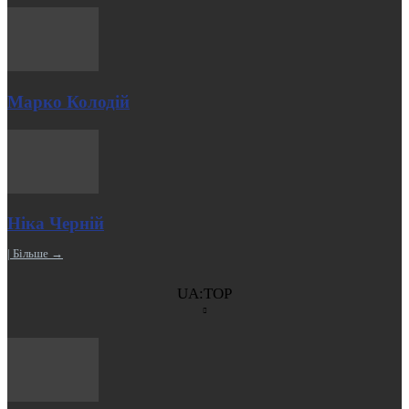
Марко Колодій
Ніка Черній
| Більше →
UA:TOP