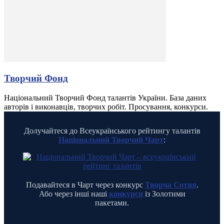
Творчий Фонд
Національний Творчий Фонд талантів України. База даних
авторів і виконавців, творчих робіт. Просування, конкурси.
Долучайтеся до Всеукраїнського рейтингу талантів
Національний Творчий Чарт
:
Подавайтеся в Чарт через конкурс
Творча Сотня
.
Або через інші наші
конкурси
із Золотими
пакетами.