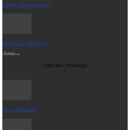
Vitaliy Slastianykov
Mykhailo Zhyrnyi
| Більше →
ЗІРКОВІ СТОРІНКИ
Іван Липовик