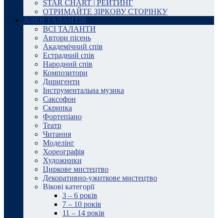
STAR CHART | РЕЙТИНГ
ОТРИМАЙТЕ ЗІРКОВУ СТОРІНКУ
АЛЕЯ ТАЛАНТІВ
ВСІ ТАЛАНТИ
Автори пісень
Академічний спів
Естрадний спів
Народний спів
Композитори
Диригенти
Інструментальна музика
Саксофон
Скрипка
Фортепіано
Театр
Читання
Моделінг
Хореографія
Художники
Циркове мистецтво
Декоративно-ужиткове мистецтво
Вікові категорії
3 – 6 років
7 – 10 років
11 – 14 років