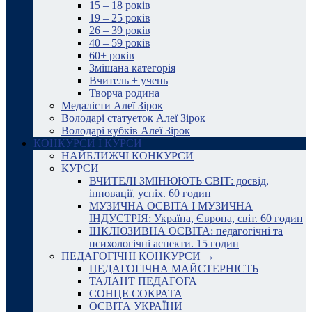
15 – 18 років
19 – 25 років
26 – 39 років
40 – 59 років
60+ років
Змішана категорія
Вчитель + учень
Творча родина
Медалісти Алеї Зірок
Володарі статуеток Алеї Зірок
Володарі кубків Алеї Зірок
КОНКУРСИ І КУРСИ
НАЙБЛИЖЧІ КОНКУРСИ
КУРСИ
ВЧИТЕЛІ ЗМІНЮЮТЬ СВІТ: досвід,
інновації, успіх. 60 годин
МУЗИЧНА ОСВІТА І МУЗИЧНА
ІНДУСТРІЯ: Україна, Європа, світ. 60 годин
ІНКЛЮЗИВНА ОСВІТА: педагогічні та
психологічні аспекти. 15 годин
ПЕДАГОГІЧНІ КОНКУРСИ →
ПЕДАГОГІЧНА МАЙСТЕРНІСТЬ
ТАЛАНТ ПЕДАГОГА
СОНЦЕ СОКРАТА
ОСВІТА УКРАЇНИ