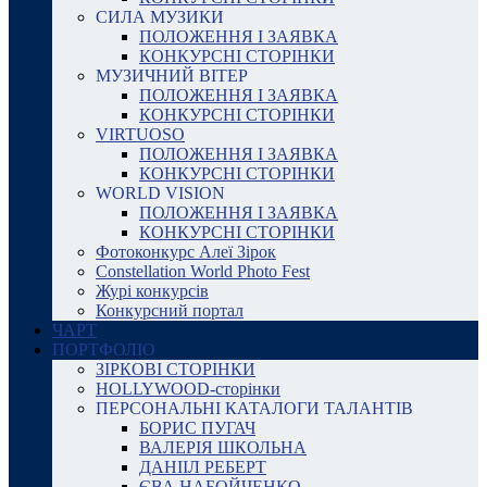
СИЛА МУЗИКИ
ПОЛОЖЕННЯ І ЗАЯВКА
КОНКУРСНІ СТОРІНКИ
МУЗИЧНИЙ ВІТЕР
ПОЛОЖЕННЯ І ЗАЯВКА
КОНКУРСНІ СТОРІНКИ
VIRTUOSO
ПОЛОЖЕННЯ І ЗАЯВКА
КОНКУРСНІ СТОРІНКИ
WORLD VISION
ПОЛОЖЕННЯ І ЗАЯВКА
КОНКУРСНІ СТОРІНКИ
Фотоконкурс Алеї Зірок
Constellation World Photo Fest
Журі конкурсів
Конкурсний портал
ЧАРТ
ПОРТФОЛІО
ЗІРКОВІ СТОРІНКИ
HOLLYWOOD-сторінки
ПЕРСОНАЛЬНІ КАТАЛОГИ ТАЛАНТІВ
БОРИС ПУГАЧ
ВАЛЕРІЯ ШКОЛЬНА
ДАНІІЛ РЕБЕРТ
ЄВА НАБОЙЧЕНКО