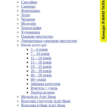
Конкурс Я МАЮ ТАЛАНТ!
Саксофон
Скрипка
Фортепіано
Театр
Читання
Моделінг
Хореографія
Художники
Циркове мистецтво
Декоративно-ужиткове мистецтво
Вікові категорії
3 – 6 років
7 – 10 років
11 – 14 років
15 – 18 років
19 – 25 років
26 – 39 років
40 – 59 років
60+ років
Змішана категорія
Вчитель + учень
Творча родина
Медалісти Алеї Зірок
Володарі статуеток Алеї Зірок
Володарі кубків Алеї Зірок