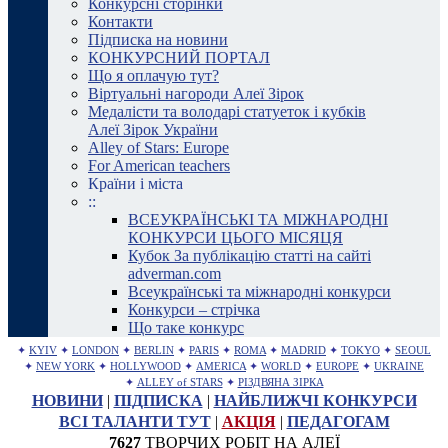
Конкурсні сторінки
Контакти
Підписка на новини
КОНКУРСНИЙ ПОРТАЛ
Що я оплачую тут?
Віртуальні нагороди Алеї Зірок
Медалісти та володарі статуеток і кубків
Алеї Зірок України
Alley of Stars: Europe
For American teachers
Країни і міста
::
ВСЕУКРАЇНСЬКІ ТА МІЖНАРОДНІ
КОНКУРСИ ЦЬОГО МІСЯЦЯ
Кубок За публікацію статті на сайті
adverman.com
Всеукраїнські та міжнародні конкурси
Конкурси – стрічка
Що таке конкурс
✦
KYIV
✦
LONDON
✦
BERLIN
✦
PARIS
✦
ROMA
✦
MADRID
✦
TOKYO
✦
SEOUL
✦
NEW YORK
✦
HOLLYWOOD
✦
AMERICA
✦
WORLD
✦
EUROPE
✦
UKRAINE
✦
ALLEY of STARS
✦
РІЗДВЯНА ЗІРКА
НОВИНИ
|
ПІДПИСКА
|
НАЙБЛИЖЧІ КОНКУРСИ
ВСІ ТАЛАНТИ ТУТ
|
АКЦІЯ
|
ПЕДАГОГАМ
7627
ТВОРЧИХ РОБІТ НА АЛЕЇ