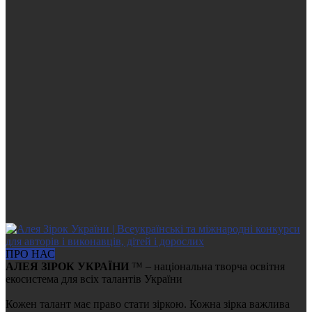
ПРО НАС
АЛЕЯ ЗІРОК УКРАЇНИ
™ – національна творча освітня
екосистема для всіх талантів України
Кожен талант має право стати зіркою. Кожна зірка важлива