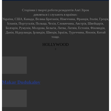
Cторінки і творчі роботи резидентів Алеї Зірок
дивляться і слухають в країнах:
Україна, США, Канада, Велика Британія, Німеччина, Франція, Італія, Греція,
Іспанія, Португалія, Польща, Чехія, Словаччина, Австрія, Швейцарія,
Болгарія, Румунія, Молдова, Бельгія, Литва, Латвія, Естонія, Фінляндія,
Данія, Нідерланди, Ірландія, Швеція, Ізраїль, Туреччина, Японія, Китай
тощо.
HOLLYWOOD
Makar Dudukalov