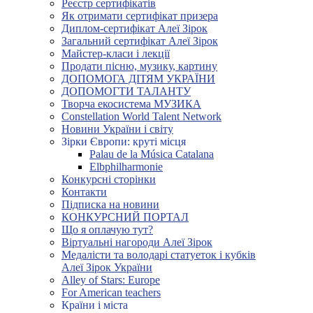
Реєстр сертифікатів
Як отримати сертифікат призера
Диплом-сертифікат Алеї Зірок
Загальний сертифікат Алеї Зірок
Майстер-класи і лекції
Продати пісню, музику, картину
ДОПОМОГА ДІТЯМ УКРАЇНИ
ДОПОМОГТИ ТАЛАНТУ
Творча екосистема МУЗИКА
Constellation World Talent Network
Новини України і світу
Зірки Європи: круті місця
Palau de la Música Catalana
Elbphilharmonie
Конкурсні сторінки
Контакти
Підписка на новини
КОНКУРСНИЙ ПОРТАЛ
Що я оплачую тут?
Віртуальні нагороди Алеї Зірок
Медалісти та володарі статуеток і кубків
Алеї Зірок України
Alley of Stars: Europe
For American teachers
Країни і міста