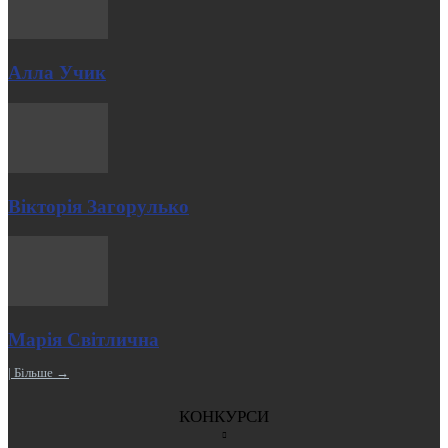
Алла Учик
Вікторія Загорулько
Марія Світлична
| Більше →
КОНКУРСИ