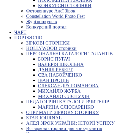
ПОЛОЖЕННЯ І ЗАЯВКА
КОНКУРСНІ СТОРІНКИ
Фотоконкурс Алеї Зірок
Constellation World Photo Fest
Журі конкурсів
Конкурсний портал
ЧАРТ
ПОРТФОЛІО
ЗІРКОВІ СТОРІНКИ
HOLLYWOOD-сторінки
ПЕРСОНАЛЬНІ КАТАЛОГИ ТАЛАНТІВ
БОРИС ПУГАЧ
ВАЛЕРІЯ ШКОЛЬНА
ДАНІІЛ РЕБЕРТ
ЄВА НАБОЙЧЕНКО
ІВАН ПРОЦІВ
ОЛЕКСАНДРА РОМАНОВА
МИХАЙЛО ЖУРБА
МИХАЙЛО СЛЄПУХІН
ПЕДАГОГІЧНІ КАТАЛОГИ ВЧИТЕЛІВ
МАРИНА СЛЮСАРЕНКО
ОТРИМАТИ ЗІРКОВУ СТОРІНКУ
STAR JOURNAL
АЛЕЯ ЗІРОК УКРАЇНИ: ІСТОРІЇ УСПІХУ
Всі зіркові сторінки для конкурсантів