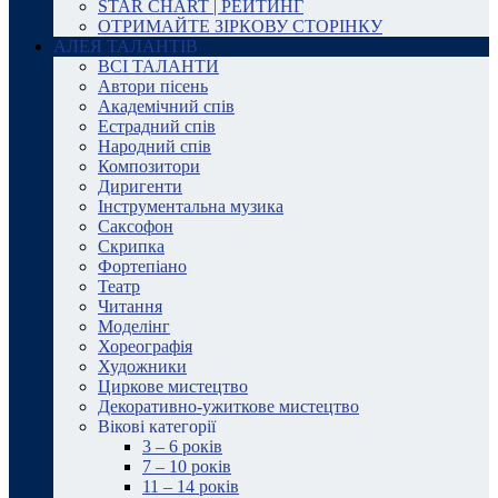
STAR CHART | РЕЙТИНГ
ОТРИМАЙТЕ ЗІРКОВУ СТОРІНКУ
АЛЕЯ ТАЛАНТІВ
ВСІ ТАЛАНТИ
Автори пісень
Академічний спів
Естрадний спів
Народний спів
Композитори
Диригенти
Інструментальна музика
Саксофон
Скрипка
Фортепіано
Театр
Читання
Моделінг
Хореографія
Художники
Циркове мистецтво
Декоративно-ужиткове мистецтво
Вікові категорії
3 – 6 років
7 – 10 років
11 – 14 років