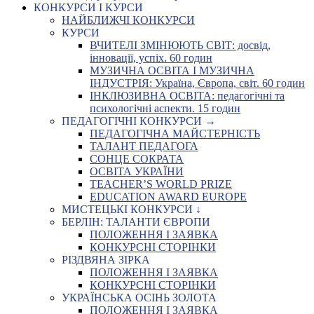
КОНКУРСИ І КУРСИ
НАЙБЛИЖЧІ КОНКУРСИ
КУРСИ
ВЧИТЕЛІ ЗМІНЮЮТЬ СВІТ: досвід,
інновації, успіх. 60 годин
МУЗИЧНА ОСВІТА І МУЗИЧНА
ІНДУСТРІЯ: Україна, Європа, світ. 60 годин
ІНКЛЮЗИВНА ОСВІТА: педагогічні та
психологічні аспекти. 15 годин
ПЕДАГОГІЧНІ КОНКУРСИ →
ПЕДАГОГІЧНА МАЙСТЕРНІСТЬ
ТАЛАНТ ПЕДАГОГА
СОНЦЕ СОКРАТА
ОСВІТА УКРАЇНИ
TEACHER’S WORLD PRIZE
EDUCATION AWARD EUROPE
МИСТЕЦЬКІ КОНКУРСИ ↓
БЕРЛІН: ТАЛАНТИ ЄВРОПИ
ПОЛОЖЕННЯ І ЗАЯВКА
КОНКУРСНІ СТОРІНКИ
РІЗДВЯНА ЗІРКА
ПОЛОЖЕННЯ І ЗАЯВКА
КОНКУРСНІ СТОРІНКИ
УКРАЇНСЬКА ОСІНЬ ЗОЛОТА
ПОЛОЖЕННЯ І ЗАЯВКА