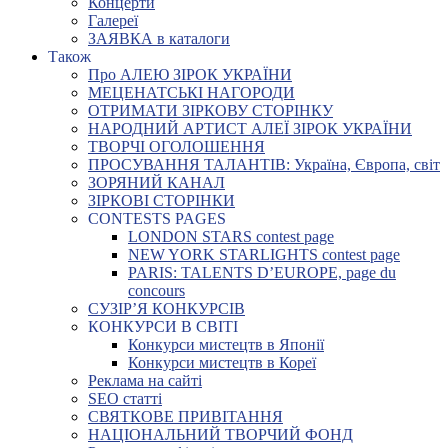
Концерти
Галереї
ЗАЯВКА в каталоги
Також
Про АЛЕЮ ЗІРОК УКРАЇНИ
МЕЦЕНАТСЬКІ НАГОРОДИ
ОТРИМАТИ ЗІРКОВУ СТОРІНКУ
НАРОДНИЙ АРТИСТ АЛЕЇ ЗІРОК УКРАЇНИ
ТВОРЧІ ОГОЛОШЕННЯ
ПРОСУВАННЯ ТАЛАНТІВ: Україна, Європа, світ
ЗОРЯНИЙ КАНАЛ
ЗІРКОВІ СТОРІНКИ
CONTESTS PAGES
LONDON STARS contest page
NEW YORK STARLIGHTS contest page
PARIS: TALENTS D’EUROPE, page du
concours
СУЗІР’Я КОНКУРСІВ
КОНКУРСИ В СВІТІ
Конкурси мистецтв в Японії
Конкурси мистецтв в Кореї
Реклама на сайті
SEO статті
СВЯТКОВЕ ПРИВІТАННЯ
НАЦІОНАЛЬНИЙ ТВОРЧИЙ ФОНД