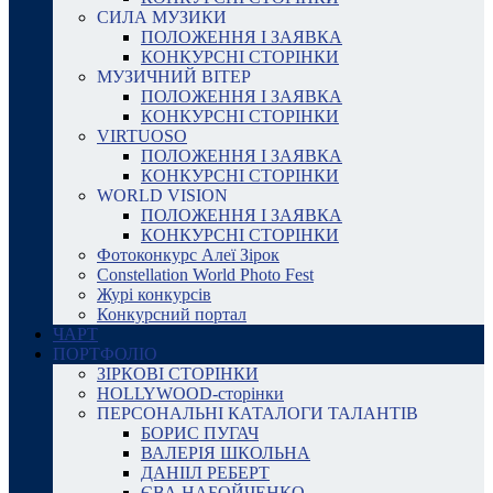
СИЛА МУЗИКИ
ПОЛОЖЕННЯ І ЗАЯВКА
КОНКУРСНІ СТОРІНКИ
МУЗИЧНИЙ ВІТЕР
ПОЛОЖЕННЯ І ЗАЯВКА
КОНКУРСНІ СТОРІНКИ
VIRTUOSO
ПОЛОЖЕННЯ І ЗАЯВКА
КОНКУРСНІ СТОРІНКИ
WORLD VISION
ПОЛОЖЕННЯ І ЗАЯВКА
КОНКУРСНІ СТОРІНКИ
Фотоконкурс Алеї Зірок
Constellation World Photo Fest
Журі конкурсів
Конкурсний портал
ЧАРТ
ПОРТФОЛІО
ЗІРКОВІ СТОРІНКИ
HOLLYWOOD-сторінки
ПЕРСОНАЛЬНІ КАТАЛОГИ ТАЛАНТІВ
БОРИС ПУГАЧ
ВАЛЕРІЯ ШКОЛЬНА
ДАНІІЛ РЕБЕРТ
ЄВА НАБОЙЧЕНКО