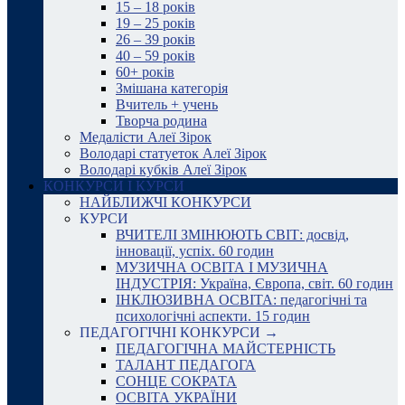
15 – 18 років
19 – 25 років
26 – 39 років
40 – 59 років
60+ років
Змішана категорія
Вчитель + учень
Творча родина
Медалісти Алеї Зірок
Володарі статуеток Алеї Зірок
Володарі кубків Алеї Зірок
КОНКУРСИ І КУРСИ
НАЙБЛИЖЧІ КОНКУРСИ
КУРСИ
ВЧИТЕЛІ ЗМІНЮЮТЬ СВІТ: досвід,
інновації, успіх. 60 годин
МУЗИЧНА ОСВІТА І МУЗИЧНА
ІНДУСТРІЯ: Україна, Європа, світ. 60 годин
ІНКЛЮЗИВНА ОСВІТА: педагогічні та
психологічні аспекти. 15 годин
ПЕДАГОГІЧНІ КОНКУРСИ →
ПЕДАГОГІЧНА МАЙСТЕРНІСТЬ
ТАЛАНТ ПЕДАГОГА
СОНЦЕ СОКРАТА
ОСВІТА УКРАЇНИ