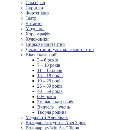
Саксофон
Скрипка
Фортепіано
Театр
Читання
Моделінг
Хореографія
Художники
Циркове мистецтво
Декоративно-ужиткове мистецтво
Вікові категорії
3 – 6 років
7 – 10 років
11 – 14 років
15 – 18 років
19 – 25 років
26 – 39 років
40 – 59 років
60+ років
Змішана категорія
Вчитель + учень
Творча родина
Медалісти Алеї Зірок
Володарі статуеток Алеї Зірок
Володарі кубків Алеї Зірок