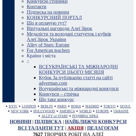
Конкурсні сторінки
Контакти
Підписка на новини
КОНКУРСНИЙ ПОРТАЛ
Що я оплачую тут?
Віртуальні нагороди Алеї Зірок
Медалісти та володарі статуеток і кубків
Алеї Зірок України
Alley of Stars: Europe
For American teachers
Країни і міста
::
ВСЕУКРАЇНСЬКІ ТА МІЖНАРОДНІ
КОНКУРСИ ЦЬОГО МІСЯЦЯ
Кубок За публікацію статті на сайті
adverman.com
Всеукраїнські та міжнародні конкурси
Конкурси – стрічка
Що таке конкурс
✦
KYIV
✦
LONDON
✦
BERLIN
✦
PARIS
✦
ROMA
✦
MADRID
✦
TOKYO
✦
SEOUL
✦
NEW YORK
✦
HOLLYWOOD
✦
AMERICA
✦
WORLD
✦
EUROPE
✦
UKRAINE
✦
ALLEY of STARS
✦
РІЗДВЯНА ЗІРКА
НОВИНИ
|
ПІДПИСКА
|
НАЙБЛИЖЧІ КОНКУРСИ
ВСІ ТАЛАНТИ ТУТ
|
АКЦІЯ
|
ПЕДАГОГАМ
7627
ТВОРЧИХ РОБІТ НА АЛЕЇ