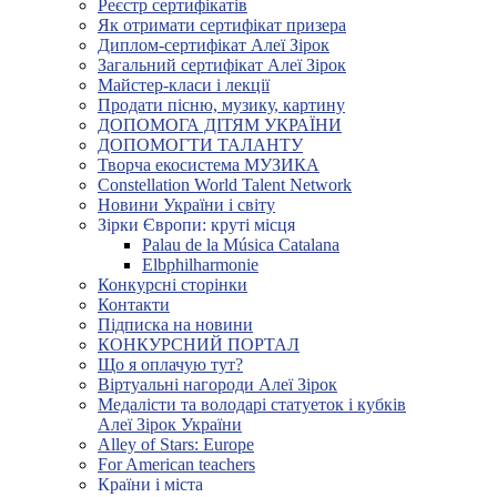
Реєстр сертифікатів
Як отримати сертифікат призера
Диплом-сертифікат Алеї Зірок
Загальний сертифікат Алеї Зірок
Майстер-класи і лекції
Продати пісню, музику, картину
ДОПОМОГА ДІТЯМ УКРАЇНИ
ДОПОМОГТИ ТАЛАНТУ
Творча екосистема МУЗИКА
Constellation World Talent Network
Новини України і світу
Зірки Європи: круті місця
Palau de la Música Catalana
Elbphilharmonie
Конкурсні сторінки
Контакти
Підписка на новини
КОНКУРСНИЙ ПОРТАЛ
Що я оплачую тут?
Віртуальні нагороди Алеї Зірок
Медалісти та володарі статуеток і кубків
Алеї Зірок України
Alley of Stars: Europe
For American teachers
Країни і міста