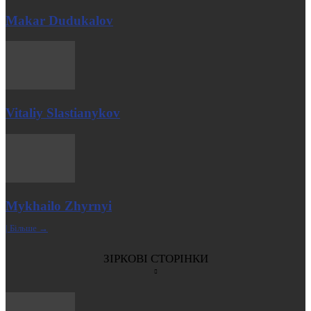
Makar Dudukalov
Vitaliy Slastianykov
Mykhailo Zhyrnyi
| Більше →
ЗІРКОВІ СТОРІНКИ