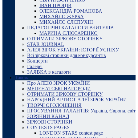
ІВАН ПРОЦІВ
ОЛЕКСАНДРА РОМАНОВА
МИХАЙЛО ЖУРБА
МИХАЙЛО СЛЄПУХІН
ПЕДАГОГІЧНІ КАТАЛОГИ ВЧИТЕЛІВ
МАРИНА СЛЮСАРЕНКО
ОТРИМАТИ ЗІРКОВУ СТОРІНКУ
STAR JOURNAL
АЛЕЯ ЗІРОК УКРАЇНИ: ІСТОРІЇ УСПІХУ
Всі зіркові сторінки для конкурсантів
Концерти
Галереї
ЗАЯВКА в каталоги
Також
Про АЛЕЮ ЗІРОК УКРАЇНИ
МЕЦЕНАТСЬКІ НАГОРОДИ
ОТРИМАТИ ЗІРКОВУ СТОРІНКУ
НАРОДНИЙ АРТИСТ АЛЕЇ ЗІРОК УКРАЇНИ
ТВОРЧІ ОГОЛОШЕННЯ
ПРОСУВАННЯ ТАЛАНТІВ: Україна, Європа, світ
ЗОРЯНИЙ КАНАЛ
ЗІРКОВІ СТОРІНКИ
CONTESTS PAGES
LONDON STARS contest page