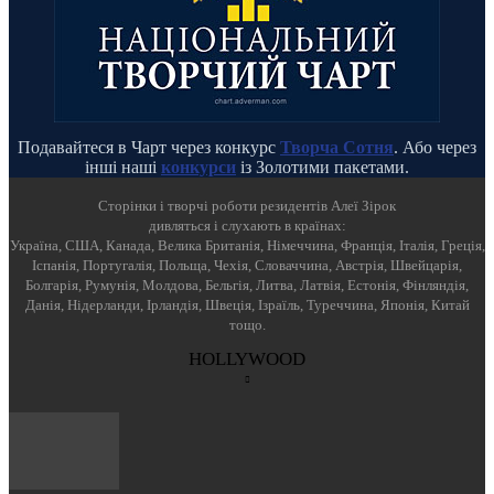
Подавайтеся в Чарт через конкурс
Творча Сотня
. Або через
інші наші
конкурси
із Золотими пакетами.
Cторінки і творчі роботи резидентів Алеї Зірок
дивляться і слухають в країнах:
Україна, США, Канада, Велика Британія, Німеччина, Франція, Італія, Греція,
Іспанія, Португалія, Польща, Чехія, Словаччина, Австрія, Швейцарія,
Болгарія, Румунія, Молдова, Бельгія, Литва, Латвія, Естонія, Фінляндія,
Данія, Нідерланди, Ірландія, Швеція, Ізраїль, Туреччина, Японія, Китай
тощо.
HOLLYWOOD