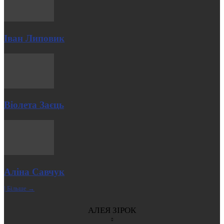
Іван Липовик
Віолета Заєць
Аліна Савчук
| Більше →
АЛЕЯ ЗІРОК