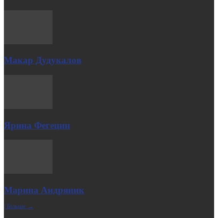
Макар Дудукалов
Ярина Фегецин
Марина Андряник
| Більше →