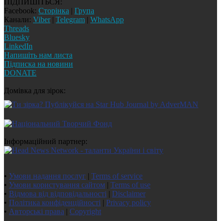
ПІДПИШІТЬСЯ:
Facebook:
Сторінка
|
Група
Канали:
Viber
|
Telegram
|
WhatsApp
Threads
Bluesky
LinkedIn
Напишіть нам листа
Підписка на новини
DONATE
Домівка для зірок:
Інформаційний партнер:
•
Умови надання послуг
|
Terms of service
•
Умови користування сайтом
|
Terms of use
•
Відмова від відповідальності
|
Disclaimer
•
Політика конфіденційності
|
Privacy policy
•
Авторські права
|
Copyright