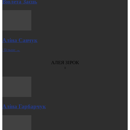
Віолета Заєць
Аліна Савчук
| Більше →
АЛЕЯ ЗІРОК
Аліна Гарбарчук