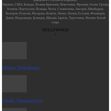
Україна, США, Канада, Велика Британія, Німеччина, Франція, Італія, Греція,
Іспанія, Португалія, Польща, Чехія, Словаччина, Австрія, Швейцарія,
Болгарія, Румунія, Молдова, Бельгія, Литва, Латвія, Естонія, Фінляндія,
Данія, Нідерланди, Ірландія, Швеція, Ізраїль, Туреччина, Японія, Китай
тощо.
HOLLYWOOD
Makar Dudukalov
Vitaliy Slastianykov