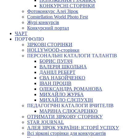
ПОЛОЖЕННЯ І ЗАЯВКА
КОНКУРСНІ СТОРІНКИ
Фотоконкурс Алеї Зірок
Constellation World Photo Fest
Журі конкурсів
Конкурсний портал
ЧАРТ
ПОРТФОЛІО
ЗІРКОВІ СТОРІНКИ
HOLLYWOOD-сторінки
ПЕРСОНАЛЬНІ КАТАЛОГИ ТАЛАНТІВ
БОРИС ПУГАЧ
ВАЛЕРІЯ ШКОЛЬНА
ДАНІІЛ РЕБЕРТ
ЄВА НАБОЙЧЕНКО
ІВАН ПРОЦІВ
ОЛЕКСАНДРА РОМАНОВА
МИХАЙЛО ЖУРБА
МИХАЙЛО СЛЄПУХІН
ПЕДАГОГІЧНІ КАТАЛОГИ ВЧИТЕЛІВ
МАРИНА СЛЮСАРЕНКО
ОТРИМАТИ ЗІРКОВУ СТОРІНКУ
STAR JOURNAL
АЛЕЯ ЗІРОК УКРАЇНИ: ІСТОРІЇ УСПІХУ
Всі зіркові сторінки для конкурсантів