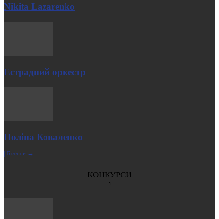
Nikita Lazarenko
Естрадний оркестр
Поліна Коваленко
| Більше →
КОНКУРСИ