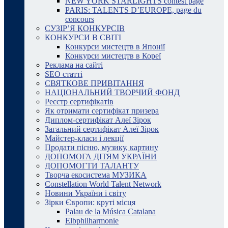
NEW YORK STARLIGHTS contest page
PARIS: TALENTS D’EUROPE, page du
concours
СУЗІР’Я КОНКУРСІВ
КОНКУРСИ В СВІТІ
Конкурси мистецтв в Японії
Конкурси мистецтв в Кореї
Реклама на сайті
SEO статті
СВЯТКОВЕ ПРИВІТАННЯ
НАЦІОНАЛЬНИЙ ТВОРЧИЙ ФОНД
Реєстр сертифікатів
Як отримати сертифікат призера
Диплом-сертифікат Алеї Зірок
Загальний сертифікат Алеї Зірок
Майстер-класи і лекції
Продати пісню, музику, картину
ДОПОМОГА ДІТЯМ УКРАЇНИ
ДОПОМОГТИ ТАЛАНТУ
Творча екосистема МУЗИКА
Constellation World Talent Network
Новини України і світу
Зірки Європи: круті місця
Palau de la Música Catalana
Elbphilharmonie