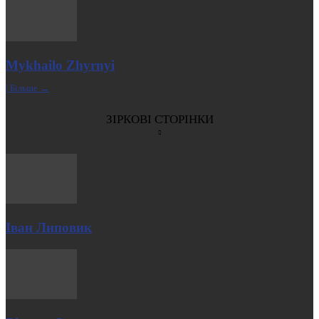
Mykhailo Zhyrnyi
| Більше →
ЗІРКОВІ СТОРІНКИ
Іван Липовик