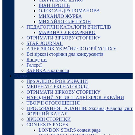
ІВАН ПРОЦІВ
ОЛЕКСАНДРА РОМАНОВА
МИХАЙЛО ЖУРБА
МИХАЙЛО СЛЄПУХІН
ПЕДАГОГІЧНІ КАТАЛОГИ ВЧИТЕЛІВ
МАРИНА СЛЮСАРЕНКО
ОТРИМАТИ ЗІРКОВУ СТОРІНКУ
STAR JOURNAL
АЛЕЯ ЗІРОК УКРАЇНИ: ІСТОРІЇ УСПІХУ
Всі зіркові сторінки для конкурсантів
Концерти
Галереї
ЗАЯВКА в каталоги
Також
Про АЛЕЮ ЗІРОК УКРАЇНИ
МЕЦЕНАТСЬКІ НАГОРОДИ
ОТРИМАТИ ЗІРКОВУ СТОРІНКУ
НАРОДНИЙ АРТИСТ АЛЕЇ ЗІРОК УКРАЇНИ
ТВОРЧІ ОГОЛОШЕННЯ
ПРОСУВАННЯ ТАЛАНТІВ: Україна, Європа, світ
ЗОРЯНИЙ КАНАЛ
ЗІРКОВІ СТОРІНКИ
CONTESTS PAGES
LONDON STARS contest page