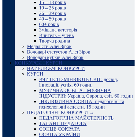
15 – 18 років
19 – 25 років
26 – 39 років
40 – 59 років
60+ років
Змішана категорія
Вчитель + учень
Творча родина
Медалісти Алеї Зірок
Володарі статуеток Алеї Зірок
Володарі кубків Алеї Зірок
КОНКУРСИ І КУРСИ
НАЙБЛИЖЧІ КОНКУРСИ
КУРСИ
ВЧИТЕЛІ ЗМІНЮЮТЬ СВІТ: досвід,
інновації, успіх. 60 годин
МУЗИЧНА ОСВІТА І МУЗИЧНА
ІНДУСТРІЯ: Україна, Європа, світ. 60 годин
ІНКЛЮЗИВНА ОСВІТА: педагогічні та
психологічні аспекти. 15 годин
ПЕДАГОГІЧНІ КОНКУРСИ →
ПЕДАГОГІЧНА МАЙСТЕРНІСТЬ
ТАЛАНТ ПЕДАГОГА
СОНЦЕ СОКРАТА
ОСВІТА УКРАЇНИ