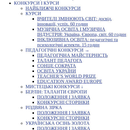
КОНКУРСИ І КУРСИ
НАЙБЛИЖЧІ КОНКУРСИ
КУРСИ
ВЧИТЕЛІ ЗМІНЮЮТЬ СВІТ: досвід,
інновації, успіх. 60 годин
МУЗИЧНА ОСВІТА І МУЗИЧНА
ІНДУСТРІЯ: Україна, Європа, світ. 60 годин
ІНКЛЮЗИВНА ОСВІТА: педагогічні та
психологічні аспекти. 15 годин
ПЕДАГОГІЧНІ КОНКУРСИ →
ПЕДАГОГІЧНА МАЙСТЕРНІСТЬ
ТАЛАНТ ПЕДАГОГА
СОНЦЕ СОКРАТА
ОСВІТА УКРАЇНИ
TEACHER’S WORLD PRIZE
EDUCATION AWARD EUROPE
МИСТЕЦЬКІ КОНКУРСИ ↓
БЕРЛІН: ТАЛАНТИ ЄВРОПИ
ПОЛОЖЕННЯ І ЗАЯВКА
КОНКУРСНІ СТОРІНКИ
РІЗДВЯНА ЗІРКА
ПОЛОЖЕННЯ І ЗАЯВКА
КОНКУРСНІ СТОРІНКИ
УКРАЇНСЬКА ОСІНЬ ЗОЛОТА
ПОЛОЖЕННЯ І ЗАЯВКА