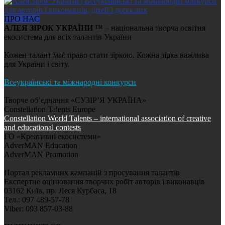
ПРО НАС
АЛЕЯ ЗІРОК УКРАЇНИ
™ – національна творча освітня
екосистема для всіх талантів України
Кожен талант має право стати зіркою. Кожна зірка важлива
для України і світу.
Всеукраїнські та міжнародні конкурси
Творче об’єднання «СУЗІР’Я УКРАЇНА»
Constellation Talents Europe
Constellation World Talents – international association of creative
and educational contests
ГО «Креативні екосистеми»
AdverMAN Education
AdverMAN Promotion
Портал рекламних кампаній з просування талантів
Експертне оцінювання творчих робіт авторів і виконавців
03162 Київ, пр. Леся Курбаса, 18
Тел.: 097 489-57-78
Viber: 093 857-03-88