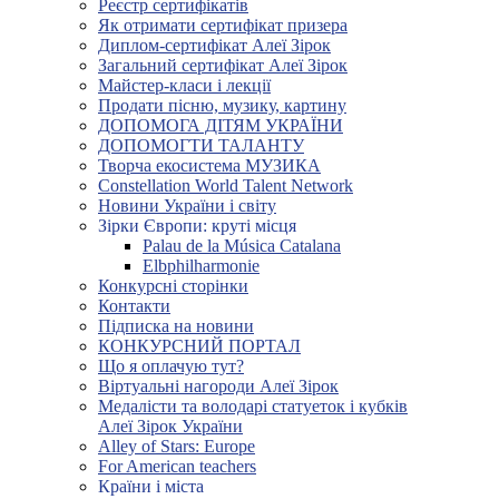
Реєстр сертифікатів
Як отримати сертифікат призера
Диплом-сертифікат Алеї Зірок
Загальний сертифікат Алеї Зірок
Майстер-класи і лекції
Продати пісню, музику, картину
ДОПОМОГА ДІТЯМ УКРАЇНИ
ДОПОМОГТИ ТАЛАНТУ
Творча екосистема МУЗИКА
Constellation World Talent Network
Новини України і світу
Зірки Європи: круті місця
Palau de la Música Catalana
Elbphilharmonie
Конкурсні сторінки
Контакти
Підписка на новини
КОНКУРСНИЙ ПОРТАЛ
Що я оплачую тут?
Віртуальні нагороди Алеї Зірок
Медалісти та володарі статуеток і кубків
Алеї Зірок України
Alley of Stars: Europe
For American teachers
Країни і міста