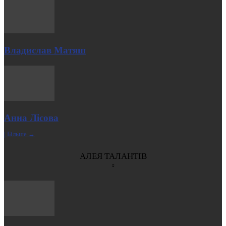
Владислав Матяш
Анна Лісова
| Більше →
АЛЕЯ ТАЛАНТІВ