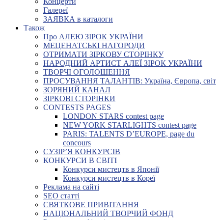
Концерти
Галереї
ЗАЯВКА в каталоги
Також
Про АЛЕЮ ЗІРОК УКРАЇНИ
МЕЦЕНАТСЬКІ НАГОРОДИ
ОТРИМАТИ ЗІРКОВУ СТОРІНКУ
НАРОДНИЙ АРТИСТ АЛЕЇ ЗІРОК УКРАЇНИ
ТВОРЧІ ОГОЛОШЕННЯ
ПРОСУВАННЯ ТАЛАНТІВ: Україна, Європа, світ
ЗОРЯНИЙ КАНАЛ
ЗІРКОВІ СТОРІНКИ
CONTESTS PAGES
LONDON STARS contest page
NEW YORK STARLIGHTS contest page
PARIS: TALENTS D’EUROPE, page du
concours
СУЗІР’Я КОНКУРСІВ
КОНКУРСИ В СВІТІ
Конкурси мистецтв в Японії
Конкурси мистецтв в Кореї
Реклама на сайті
SEO статті
СВЯТКОВЕ ПРИВІТАННЯ
НАЦІОНАЛЬНИЙ ТВОРЧИЙ ФОНД