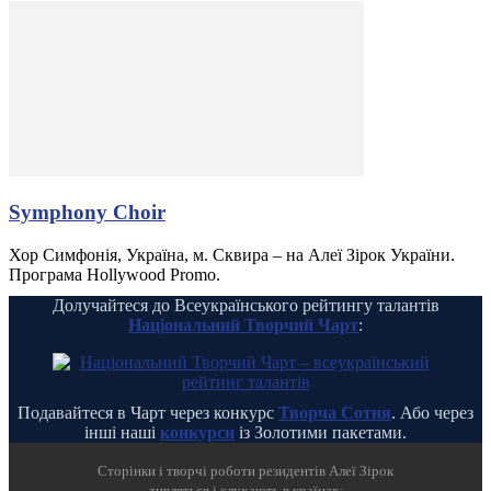
Symphony Choir
Хор Симфонія, Україна, м. Сквира – на Алеї Зірок України.
Програма Hollywood Promo.
Долучайтеся до Всеукраїнського рейтингу талантів
Національний Творчий Чарт
:
Подавайтеся в Чарт через конкурс
Творча Сотня
. Або через
інші наші
конкурси
із Золотими пакетами.
Cторінки і творчі роботи резидентів Алеї Зірок
дивляться і слухають в країнах: