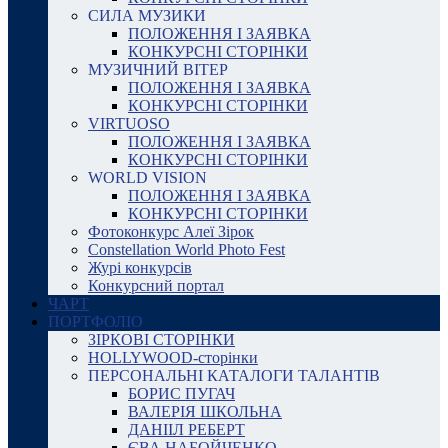
СИЛА МУЗИКИ
ПОЛОЖЕННЯ І ЗАЯВКА
КОНКУРСНІ СТОРІНКИ
МУЗИЧНИЙ ВІТЕР
ПОЛОЖЕННЯ І ЗАЯВКА
КОНКУРСНІ СТОРІНКИ
VIRTUOSO
ПОЛОЖЕННЯ І ЗАЯВКА
КОНКУРСНІ СТОРІНКИ
WORLD VISION
ПОЛОЖЕННЯ І ЗАЯВКА
КОНКУРСНІ СТОРІНКИ
Фотоконкурс Алеї Зірок
Constellation World Photo Fest
Журі конкурсів
Конкурсний портал
ЧАРТ
ПОРТФОЛІО
ЗІРКОВІ СТОРІНКИ
HOLLYWOOD-сторінки
ПЕРСОНАЛЬНІ КАТАЛОГИ ТАЛАНТІВ
БОРИС ПУГАЧ
ВАЛЕРІЯ ШКОЛЬНА
ДАНІІЛ РЕБЕРТ
ЄВА НАБОЙЧЕНКО