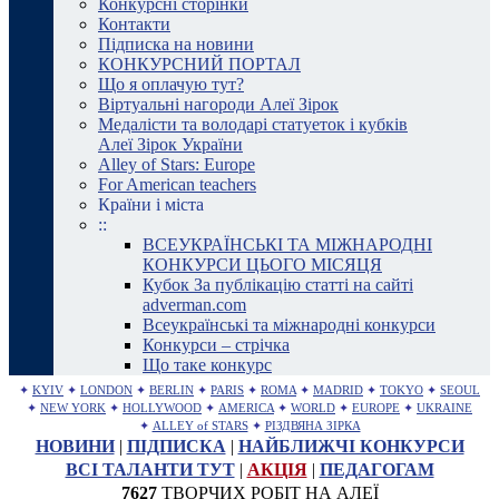
Конкурсні сторінки
Контакти
Підписка на новини
КОНКУРСНИЙ ПОРТАЛ
Що я оплачую тут?
Віртуальні нагороди Алеї Зірок
Медалісти та володарі статуеток і кубків
Алеї Зірок України
Alley of Stars: Europe
For American teachers
Країни і міста
::
ВСЕУКРАЇНСЬКІ ТА МІЖНАРОДНІ
КОНКУРСИ ЦЬОГО МІСЯЦЯ
Кубок За публікацію статті на сайті
adverman.com
Всеукраїнські та міжнародні конкурси
Конкурси – стрічка
Що таке конкурс
✦
KYIV
✦
LONDON
✦
BERLIN
✦
PARIS
✦
ROMA
✦
MADRID
✦
TOKYO
✦
SEOUL
✦
NEW YORK
✦
HOLLYWOOD
✦
AMERICA
✦
WORLD
✦
EUROPE
✦
UKRAINE
✦
ALLEY of STARS
✦
РІЗДВЯНА ЗІРКА
НОВИНИ
|
ПІДПИСКА
|
НАЙБЛИЖЧІ КОНКУРСИ
ВСІ ТАЛАНТИ ТУТ
|
АКЦІЯ
|
ПЕДАГОГАМ
7627
ТВОРЧИХ РОБІТ НА АЛЕЇ