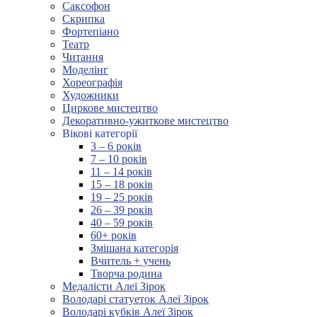
Саксофон
Скрипка
Фортепіано
Театр
Читання
Моделінг
Хореографія
Художники
Циркове мистецтво
Декоративно-ужиткове мистецтво
Вікові категорії
3 – 6 років
7 – 10 років
11 – 14 років
15 – 18 років
19 – 25 років
26 – 39 років
40 – 59 років
60+ років
Змішана категорія
Вчитель + учень
Творча родина
Медалісти Алеї Зірок
Володарі статуеток Алеї Зірок
Володарі кубків Алеї Зірок