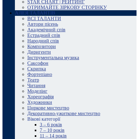
STAR CHART | РЕЙТИНГ
ОТРИМАЙТЕ ЗІРКОВУ СТОРІНКУ
АЛЕЯ ТАЛАНТІВ
ВСІ ТАЛАНТИ
Автори пісень
Академічний спів
Естрадний спів
Народний спів
Композитори
Диригенти
Інструментальна музика
Саксофон
Скрипка
Фортепіано
Театр
Читання
Моделінг
Хореографія
Художники
Циркове мистецтво
Декоративно-ужиткове мистецтво
Вікові категорії
3 – 6 років
7 – 10 років
11 – 14 років