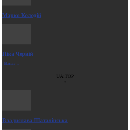
Марко Колодій
Ніка Черній
| Більше →
UA:TOP
Владислава Шаталінська