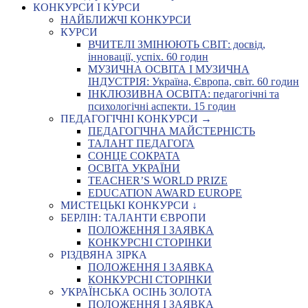
КОНКУРСИ І КУРСИ
НАЙБЛИЖЧІ КОНКУРСИ
КУРСИ
ВЧИТЕЛІ ЗМІНЮЮТЬ СВІТ: досвід,
інновації, успіх. 60 годин
МУЗИЧНА ОСВІТА І МУЗИЧНА
ІНДУСТРІЯ: Україна, Європа, світ. 60 годин
ІНКЛЮЗИВНА ОСВІТА: педагогічні та
психологічні аспекти. 15 годин
ПЕДАГОГІЧНІ КОНКУРСИ →
ПЕДАГОГІЧНА МАЙСТЕРНІСТЬ
ТАЛАНТ ПЕДАГОГА
СОНЦЕ СОКРАТА
ОСВІТА УКРАЇНИ
TEACHER’S WORLD PRIZE
EDUCATION AWARD EUROPE
МИСТЕЦЬКІ КОНКУРСИ ↓
БЕРЛІН: ТАЛАНТИ ЄВРОПИ
ПОЛОЖЕННЯ І ЗАЯВКА
КОНКУРСНІ СТОРІНКИ
РІЗДВЯНА ЗІРКА
ПОЛОЖЕННЯ І ЗАЯВКА
КОНКУРСНІ СТОРІНКИ
УКРАЇНСЬКА ОСІНЬ ЗОЛОТА
ПОЛОЖЕННЯ І ЗАЯВКА