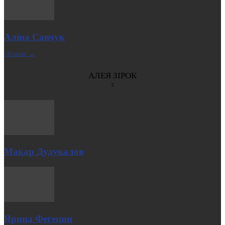
Аліна Савчук
| Більше →
АЛЕЯ ЗІРОК
Макар Дудукалов
Ярина Фегецин