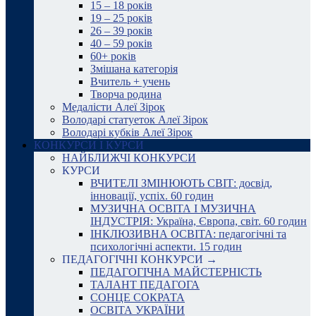
15 – 18 років
19 – 25 років
26 – 39 років
40 – 59 років
60+ років
Змішана категорія
Вчитель + учень
Творча родина
Медалісти Алеї Зірок
Володарі статуеток Алеї Зірок
Володарі кубків Алеї Зірок
КОНКУРСИ І КУРСИ
НАЙБЛИЖЧІ КОНКУРСИ
КУРСИ
ВЧИТЕЛІ ЗМІНЮЮТЬ СВІТ: досвід,
інновації, успіх. 60 годин
МУЗИЧНА ОСВІТА І МУЗИЧНА
ІНДУСТРІЯ: Україна, Європа, світ. 60 годин
ІНКЛЮЗИВНА ОСВІТА: педагогічні та
психологічні аспекти. 15 годин
ПЕДАГОГІЧНІ КОНКУРСИ →
ПЕДАГОГІЧНА МАЙСТЕРНІСТЬ
ТАЛАНТ ПЕДАГОГА
СОНЦЕ СОКРАТА
ОСВІТА УКРАЇНИ