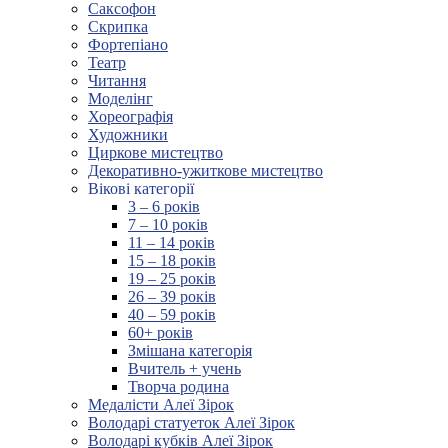
Саксофон
Скрипка
Фортепіано
Театр
Читання
Моделінг
Хореографія
Художники
Циркове мистецтво
Декоративно-ужиткове мистецтво
Вікові категорії
3 – 6 років
7 – 10 років
11 – 14 років
15 – 18 років
19 – 25 років
26 – 39 років
40 – 59 років
60+ років
Змішана категорія
Вчитель + учень
Творча родина
Медалісти Алеї Зірок
Володарі статуеток Алеї Зірок
Володарі кубків Алеї Зірок