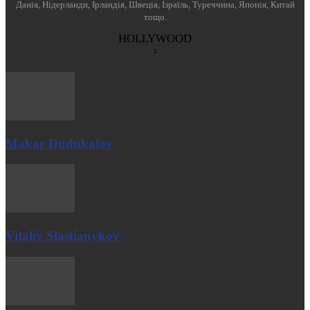
Данія, Нідерланди, Ірландія, Швеція, Ізраїль, Туреччина, Японія, Китай
тощо.
HOLLYWOOD
Makar Dudukalov
Vitaliy Slastianykov