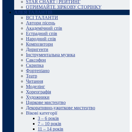
STAR CHART | РЕЙТИНГ
ОТРИМАЙТЕ ЗІРКОВУ СТОРІНКУ
АЛЕЯ ТАЛАНТІВ
ВСІ ТАЛАНТИ
Автори пісень
Академічний спів
Естрадний спів
Народний спів
Композитори
Диригенти
Інструментальна музика
Саксофон
Скрипка
Фортепіано
Театр
Читання
Моделінг
Хореографія
Художники
Циркове мистецтво
Декоративно-ужиткове мистецтво
Вікові категорії
3 – 6 років
7 – 10 років
11 – 14 років