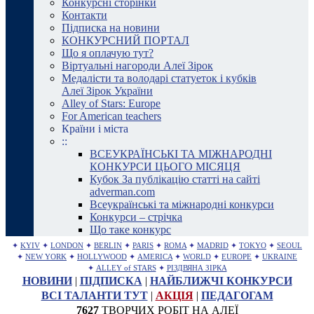
Конкурсні сторінки
Контакти
Підписка на новини
КОНКУРСНИЙ ПОРТАЛ
Що я оплачую тут?
Віртуальні нагороди Алеї Зірок
Медалісти та володарі статуеток і кубків
Алеї Зірок України
Alley of Stars: Europe
For American teachers
Країни і міста
::
ВСЕУКРАЇНСЬКІ ТА МІЖНАРОДНІ
КОНКУРСИ ЦЬОГО МІСЯЦЯ
Кубок За публікацію статті на сайті
adverman.com
Всеукраїнські та міжнародні конкурси
Конкурси – стрічка
Що таке конкурс
✦
KYIV
✦
LONDON
✦
BERLIN
✦
PARIS
✦
ROMA
✦
MADRID
✦
TOKYO
✦
SEOUL
✦
NEW YORK
✦
HOLLYWOOD
✦
AMERICA
✦
WORLD
✦
EUROPE
✦
UKRAINE
✦
ALLEY of STARS
✦
РІЗДВЯНА ЗІРКА
НОВИНИ
|
ПІДПИСКА
|
НАЙБЛИЖЧІ КОНКУРСИ
ВСІ ТАЛАНТИ ТУТ
|
АКЦІЯ
|
ПЕДАГОГАМ
7627
ТВОРЧИХ РОБІТ НА АЛЕЇ