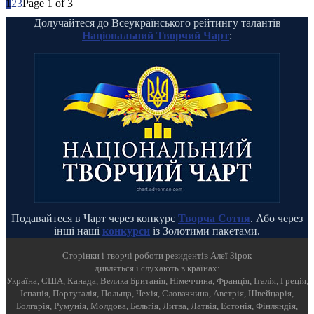
1
2
3
Page 1 of 3
Долучайтеся до Всеукраїнського рейтингу талантів
Національний Творчий Чарт
:
Подавайтеся в Чарт через конкурс
Творча Сотня
. Або через
інші наші
конкурси
із Золотими пакетами.
Cторінки і творчі роботи резидентів Алеї Зірок
дивляться і слухають в країнах:
Україна, США, Канада, Велика Британія, Німеччина, Франція, Італія, Греція,
Іспанія, Португалія, Польща, Чехія, Словаччина, Австрія, Швейцарія,
Болгарія, Румунія, Молдова, Бельгія, Литва, Латвія, Естонія, Фінляндія,