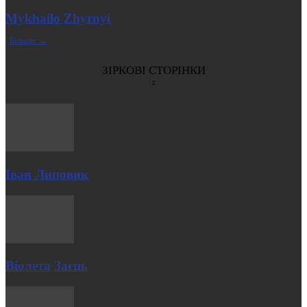
Mykhailo Zhyrnyi
| Більше →
ЗІРКОВІ СТОРІНКИ
Іван Липовик
Віолета Заєць