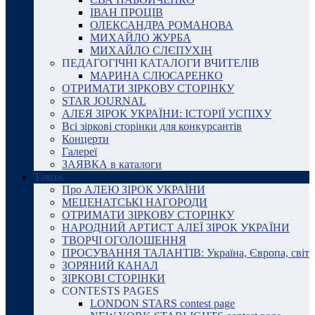
ІВАН ПРОЦІВ
ОЛЕКСАНДРА РОМАНОВА
МИХАЙЛО ЖУРБА
МИХАЙЛО СЛЄПУХІН
ПЕДАГОГІЧНІ КАТАЛОГИ ВЧИТЕЛІВ
МАРИНА СЛЮСАРЕНКО
ОТРИМАТИ ЗІРКОВУ СТОРІНКУ
STAR JOURNAL
АЛЕЯ ЗІРОК УКРАЇНИ: ІСТОРІЇ УСПІХУ
Всі зіркові сторінки для конкурсантів
Концерти
Галереї
ЗАЯВКА в каталоги
Також
Про АЛЕЮ ЗІРОК УКРАЇНИ
МЕЦЕНАТСЬКІ НАГОРОДИ
ОТРИМАТИ ЗІРКОВУ СТОРІНКУ
НАРОДНИЙ АРТИСТ АЛЕЇ ЗІРОК УКРАЇНИ
ТВОРЧІ ОГОЛОШЕННЯ
ПРОСУВАННЯ ТАЛАНТІВ: Україна, Європа, світ
ЗОРЯНИЙ КАНАЛ
ЗІРКОВІ СТОРІНКИ
CONTESTS PAGES
LONDON STARS contest page