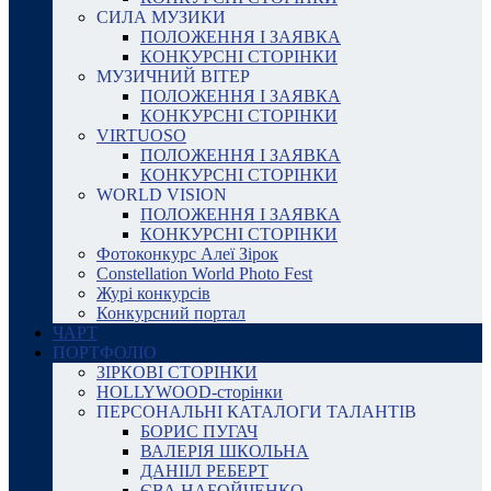
СИЛА МУЗИКИ
ПОЛОЖЕННЯ І ЗАЯВКА
КОНКУРСНІ СТОРІНКИ
МУЗИЧНИЙ ВІТЕР
ПОЛОЖЕННЯ І ЗАЯВКА
КОНКУРСНІ СТОРІНКИ
VIRTUOSO
ПОЛОЖЕННЯ І ЗАЯВКА
КОНКУРСНІ СТОРІНКИ
WORLD VISION
ПОЛОЖЕННЯ І ЗАЯВКА
КОНКУРСНІ СТОРІНКИ
Фотоконкурс Алеї Зірок
Constellation World Photo Fest
Журі конкурсів
Конкурсний портал
ЧАРТ
ПОРТФОЛІО
ЗІРКОВІ СТОРІНКИ
HOLLYWOOD-сторінки
ПЕРСОНАЛЬНІ КАТАЛОГИ ТАЛАНТІВ
БОРИС ПУГАЧ
ВАЛЕРІЯ ШКОЛЬНА
ДАНІІЛ РЕБЕРТ
ЄВА НАБОЙЧЕНКО