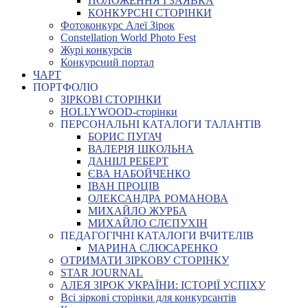
ПОЛОЖЕННЯ І ЗАЯВКА
КОНКУРСНІ СТОРІНКИ
Фотоконкурс Алеї Зірок
Constellation World Photo Fest
Журі конкурсів
Конкурсний портал
ЧАРТ
ПОРТФОЛІО
ЗІРКОВІ СТОРІНКИ
HOLLYWOOD-сторінки
ПЕРСОНАЛЬНІ КАТАЛОГИ ТАЛАНТІВ
БОРИС ПУГАЧ
ВАЛЕРІЯ ШКОЛЬНА
ДАНІІЛ РЕБЕРТ
ЄВА НАБОЙЧЕНКО
ІВАН ПРОЦІВ
ОЛЕКСАНДРА РОМАНОВА
МИХАЙЛО ЖУРБА
МИХАЙЛО СЛЄПУХІН
ПЕДАГОГІЧНІ КАТАЛОГИ ВЧИТЕЛІВ
МАРИНА СЛЮСАРЕНКО
ОТРИМАТИ ЗІРКОВУ СТОРІНКУ
STAR JOURNAL
АЛЕЯ ЗІРОК УКРАЇНИ: ІСТОРІЇ УСПІХУ
Всі зіркові сторінки для конкурсантів