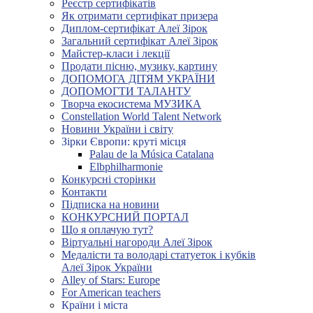
Реєстр сертифікатів
Як отримати сертифікат призера
Диплом-сертифікат Алеї Зірок
Загальний сертифікат Алеї Зірок
Майстер-класи і лекції
Продати пісню, музику, картину
ДОПОМОГА ДІТЯМ УКРАЇНИ
ДОПОМОГТИ ТАЛАНТУ
Творча екосистема МУЗИКА
Constellation World Talent Network
Новини України і світу
Зірки Європи: круті місця
Palau de la Música Catalana
Elbphilharmonie
Конкурсні сторінки
Контакти
Підписка на новини
КОНКУРСНИЙ ПОРТАЛ
Що я оплачую тут?
Віртуальні нагороди Алеї Зірок
Медалісти та володарі статуеток і кубків
Алеї Зірок України
Alley of Stars: Europe
For American teachers
Країни і міста