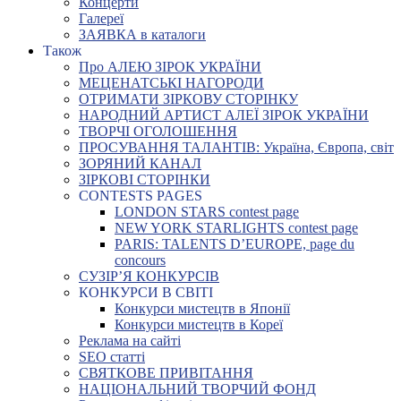
Концерти
Галереї
ЗАЯВКА в каталоги
Також
Про АЛЕЮ ЗІРОК УКРАЇНИ
МЕЦЕНАТСЬКІ НАГОРОДИ
ОТРИМАТИ ЗІРКОВУ СТОРІНКУ
НАРОДНИЙ АРТИСТ АЛЕЇ ЗІРОК УКРАЇНИ
ТВОРЧІ ОГОЛОШЕННЯ
ПРОСУВАННЯ ТАЛАНТІВ: Україна, Європа, світ
ЗОРЯНИЙ КАНАЛ
ЗІРКОВІ СТОРІНКИ
CONTESTS PAGES
LONDON STARS contest page
NEW YORK STARLIGHTS contest page
PARIS: TALENTS D’EUROPE, page du
concours
СУЗІР’Я КОНКУРСІВ
КОНКУРСИ В СВІТІ
Конкурси мистецтв в Японії
Конкурси мистецтв в Кореї
Реклама на сайті
SEO статті
СВЯТКОВЕ ПРИВІТАННЯ
НАЦІОНАЛЬНИЙ ТВОРЧИЙ ФОНД