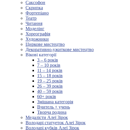
Саксофон
Скрипка
Фортепіано
Театр
Читання
Моделінг
Хореографія
Художники
Циркове мистецтво
Декоративно-ужиткове мистецтво
Вікові категорії
3 – 6 років
7 – 10 років
11 – 14 років
15 – 18 років
19 – 25 років
26 – 39 років
40 – 59 років
60+ років
Змішана категорія
Вчитель + учень
Творча родина
Медалісти Алеї Зірок
Володарі статуеток Алеї Зірок
Володарі кубків Алеї Зірок