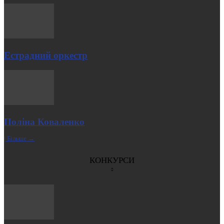
Естрадний оркестр
Поліна Коваленко
| Більше →
КОНКУРСИ