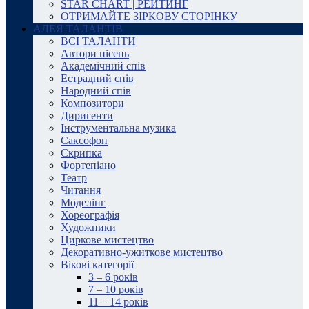
STAR CHART | РЕЙТИНГ
ОТРИМАЙТЕ ЗІРКОВУ СТОРІНКУ
АЛЕЯ ТАЛАНТІВ
ВСІ ТАЛАНТИ
Автори пісень
Академічний спів
Естрадний спів
Народний спів
Композитори
Диригенти
Інструментальна музика
Саксофон
Скрипка
Фортепіано
Театр
Читання
Моделінг
Хореографія
Художники
Циркове мистецтво
Декоративно-ужиткове мистецтво
Вікові категорії
3 – 6 років
7 – 10 років
11 – 14 років