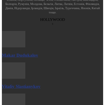
Болгарія, Румунія, Молдова, Бельгія, Литва, Латвія, Естонія, Фінляндія,
Данія, Нідерланди, Ірландія, Швеція, Ізраїль, Туреччина, Японія, Китай
тощо.
HOLLYWOOD
Makar Dudukalov
Vitaliy Slastianykov