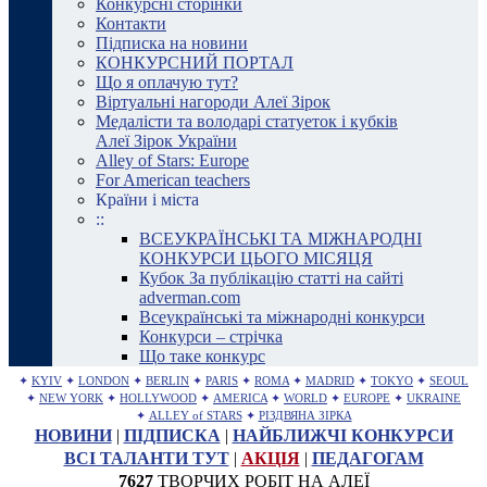
Конкурсні сторінки
Контакти
Підписка на новини
КОНКУРСНИЙ ПОРТАЛ
Що я оплачую тут?
Віртуальні нагороди Алеї Зірок
Медалісти та володарі статуеток і кубків
Алеї Зірок України
Alley of Stars: Europe
For American teachers
Країни і міста
::
ВСЕУКРАЇНСЬКІ ТА МІЖНАРОДНІ
КОНКУРСИ ЦЬОГО МІСЯЦЯ
Кубок За публікацію статті на сайті
adverman.com
Всеукраїнські та міжнародні конкурси
Конкурси – стрічка
Що таке конкурс
✦
KYIV
✦
LONDON
✦
BERLIN
✦
PARIS
✦
ROMA
✦
MADRID
✦
TOKYO
✦
SEOUL
✦
NEW YORK
✦
HOLLYWOOD
✦
AMERICA
✦
WORLD
✦
EUROPE
✦
UKRAINE
✦
ALLEY of STARS
✦
РІЗДВЯНА ЗІРКА
НОВИНИ
|
ПІДПИСКА
|
НАЙБЛИЖЧІ КОНКУРСИ
ВСІ ТАЛАНТИ ТУТ
|
АКЦІЯ
|
ПЕДАГОГАМ
7627
ТВОРЧИХ РОБІТ НА АЛЕЇ