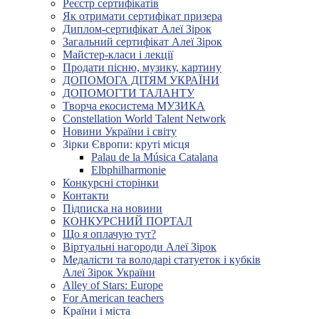
Реєстр сертифікатів
Як отримати сертифікат призера
Диплом-сертифікат Алеї Зірок
Загальний сертифікат Алеї Зірок
Майстер-класи і лекції
Продати пісню, музику, картину
ДОПОМОГА ДІТЯМ УКРАЇНИ
ДОПОМОГТИ ТАЛАНТУ
Творча екосистема МУЗИКА
Constellation World Talent Network
Новини України і світу
Зірки Європи: круті місця
Palau de la Música Catalana
Elbphilharmonie
Конкурсні сторінки
Контакти
Підписка на новини
КОНКУРСНИЙ ПОРТАЛ
Що я оплачую тут?
Віртуальні нагороди Алеї Зірок
Медалісти та володарі статуеток і кубків
Алеї Зірок України
Alley of Stars: Europe
For American teachers
Країни і міста