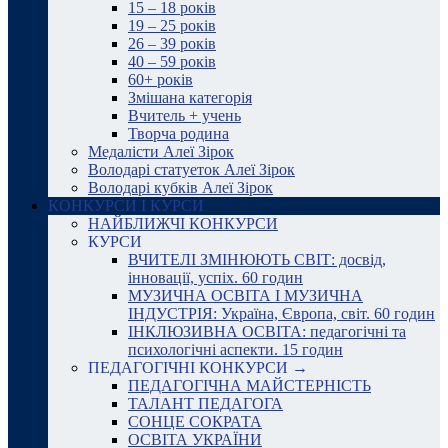
15 – 18 років
19 – 25 років
26 – 39 років
40 – 59 років
60+ років
Змішана категорія
Вчитель + учень
Творча родина
Медалісти Алеї Зірок
Володарі статуеток Алеї Зірок
Володарі кубків Алеї Зірок
КОНКУРСИ І КУРСИ
НАЙБЛИЖЧІ КОНКУРСИ
КУРСИ
ВЧИТЕЛІ ЗМІНЮЮТЬ СВІТ: досвід,
інновації, успіх. 60 годин
МУЗИЧНА ОСВІТА І МУЗИЧНА
ІНДУСТРІЯ: Україна, Європа, світ. 60 годин
ІНКЛЮЗИВНА ОСВІТА: педагогічні та
психологічні аспекти. 15 годин
ПЕДАГОГІЧНІ КОНКУРСИ →
ПЕДАГОГІЧНА МАЙСТЕРНІСТЬ
ТАЛАНТ ПЕДАГОГА
СОНЦЕ СОКРАТА
ОСВІТА УКРАЇНИ