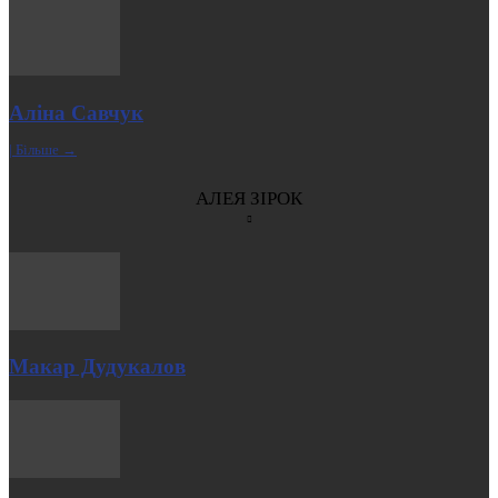
Аліна Савчук
| Більше →
АЛЕЯ ЗІРОК
Макар Дудукалов