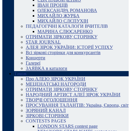
ІВАН ПРОЦІВ
ОЛЕКСАНДРА РОМАНОВА
МИХАЙЛО ЖУРБА
МИХАЙЛО СЛЄПУХІН
ПЕДАГОГІЧНІ КАТАЛОГИ ВЧИТЕЛІВ
МАРИНА СЛЮСАРЕНКО
ОТРИМАТИ ЗІРКОВУ СТОРІНКУ
STAR JOURNAL
АЛЕЯ ЗІРОК УКРАЇНИ: ІСТОРІЇ УСПІХУ
Всі зіркові сторінки для конкурсантів
Концерти
Галереї
ЗАЯВКА в каталоги
Також
Про АЛЕЮ ЗІРОК УКРАЇНИ
МЕЦЕНАТСЬКІ НАГОРОДИ
ОТРИМАТИ ЗІРКОВУ СТОРІНКУ
НАРОДНИЙ АРТИСТ АЛЕЇ ЗІРОК УКРАЇНИ
ТВОРЧІ ОГОЛОШЕННЯ
ПРОСУВАННЯ ТАЛАНТІВ: Україна, Європа, світ
ЗОРЯНИЙ КАНАЛ
ЗІРКОВІ СТОРІНКИ
CONTESTS PAGES
LONDON STARS contest page