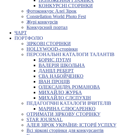
ПОЛОЖЕННЯ І ЗАЯВКА
КОНКУРСНІ СТОРІНКИ
Фотоконкурс Алеї Зірок
Constellation World Photo Fest
Журі конкурсів
Конкурсний портал
ЧАРТ
ПОРТФОЛІО
ЗІРКОВІ СТОРІНКИ
HOLLYWOOD-сторінки
ПЕРСОНАЛЬНІ КАТАЛОГИ ТАЛАНТІВ
БОРИС ПУГАЧ
ВАЛЕРІЯ ШКОЛЬНА
ДАНІІЛ РЕБЕРТ
ЄВА НАБОЙЧЕНКО
ІВАН ПРОЦІВ
ОЛЕКСАНДРА РОМАНОВА
МИХАЙЛО ЖУРБА
МИХАЙЛО СЛЄПУХІН
ПЕДАГОГІЧНІ КАТАЛОГИ ВЧИТЕЛІВ
МАРИНА СЛЮСАРЕНКО
ОТРИМАТИ ЗІРКОВУ СТОРІНКУ
STAR JOURNAL
АЛЕЯ ЗІРОК УКРАЇНИ: ІСТОРІЇ УСПІХУ
Всі зіркові сторінки для конкурсантів