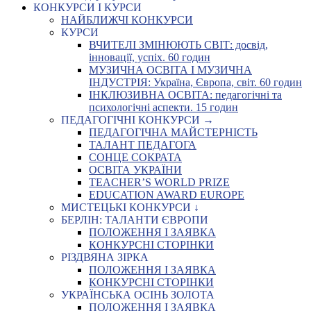
КОНКУРСИ І КУРСИ
НАЙБЛИЖЧІ КОНКУРСИ
КУРСИ
ВЧИТЕЛІ ЗМІНЮЮТЬ СВІТ: досвід,
інновації, успіх. 60 годин
МУЗИЧНА ОСВІТА І МУЗИЧНА
ІНДУСТРІЯ: Україна, Європа, світ. 60 годин
ІНКЛЮЗИВНА ОСВІТА: педагогічні та
психологічні аспекти. 15 годин
ПЕДАГОГІЧНІ КОНКУРСИ →
ПЕДАГОГІЧНА МАЙСТЕРНІСТЬ
ТАЛАНТ ПЕДАГОГА
СОНЦЕ СОКРАТА
ОСВІТА УКРАЇНИ
TEACHER’S WORLD PRIZE
EDUCATION AWARD EUROPE
МИСТЕЦЬКІ КОНКУРСИ ↓
БЕРЛІН: ТАЛАНТИ ЄВРОПИ
ПОЛОЖЕННЯ І ЗАЯВКА
КОНКУРСНІ СТОРІНКИ
РІЗДВЯНА ЗІРКА
ПОЛОЖЕННЯ І ЗАЯВКА
КОНКУРСНІ СТОРІНКИ
УКРАЇНСЬКА ОСІНЬ ЗОЛОТА
ПОЛОЖЕННЯ І ЗАЯВКА