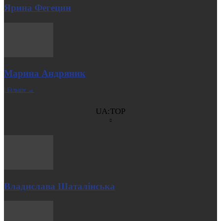
Ярина Фегецин
Марина Андряник
| Більше →
UA:TOP
Владислава Шаталінська