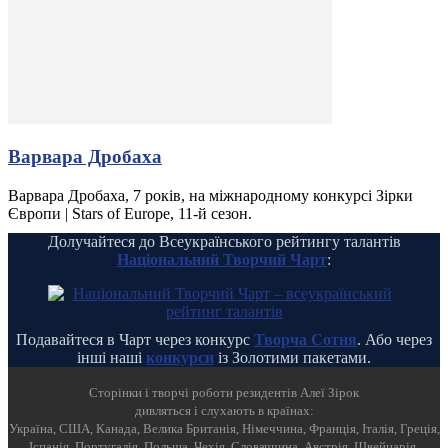
Варвара Дробаха
Варвара Дробаха, 7 років, на міжнародному конкурсі Зірки
Європи | Stars of Europe, 11-й сезон.
Долучайтеся до Всеукраїнського рейтингу талантів
Національний Творчий Чарт
:
Подавайтеся в Чарт через конкурс
Творча Сотня
. Або через
інші наші
конкурси
із Золотими пакетами.
Cторінки і творчі роботи резидентів Алеї Зірок
дивляться і слухають в країнах:
Україна, США, Канада, Велика Британія, Німеччина, Франція, Італія, Греція,
Іспанія, Португалія, Польща, Чехія, Словаччина, Австрія, Швейцарія,