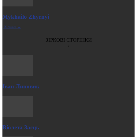
Mykhailo Zhyrnyi
| Більше →
ЗІРКОВІ СТОРІНКИ
Іван Липовик
Віолета Заєць