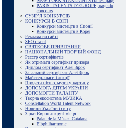
NEW YORK STARLIGHTS contest page
PARIS: TALENTS D’EUROPE, page du
concours
СУЗІР’Я КОНКУРСІВ
КОНКУРСИ В СВІТІ
Конкурси мистецтв в Японії
Конкурси мистецтв в Кореї
Реклама на сайті
SEO статті
СВЯТКОВЕ ПРИВІТАННЯ
НАЦІОНАЛЬНИЙ ТВОРЧИЙ ФОНД
Реєстр сертифікатів
Як отримати сертифікат призера
Диплом-сертифікат Алеї Зірок
Загальний сертифікат Алеї Зірок
Майстер-класи і лекції
Продати пісню, музику, картину
ДОПОМОГА ДІТЯМ УКРАЇНИ
ДОПОМОГТИ ТАЛАНТУ
Творча екосистема МУЗИКА
Constellation World Talent Network
Новини України і світу
Зірки Європи: круті місця
Palau de la Música Catalana
Elbphilharmonie