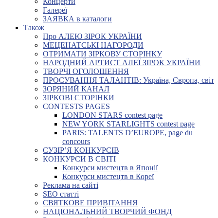
Концерти
Галереї
ЗАЯВКА в каталоги
Також
Про АЛЕЮ ЗІРОК УКРАЇНИ
МЕЦЕНАТСЬКІ НАГОРОДИ
ОТРИМАТИ ЗІРКОВУ СТОРІНКУ
НАРОДНИЙ АРТИСТ АЛЕЇ ЗІРОК УКРАЇНИ
ТВОРЧІ ОГОЛОШЕННЯ
ПРОСУВАННЯ ТАЛАНТІВ: Україна, Європа, світ
ЗОРЯНИЙ КАНАЛ
ЗІРКОВІ СТОРІНКИ
CONTESTS PAGES
LONDON STARS contest page
NEW YORK STARLIGHTS contest page
PARIS: TALENTS D’EUROPE, page du
concours
СУЗІР’Я КОНКУРСІВ
КОНКУРСИ В СВІТІ
Конкурси мистецтв в Японії
Конкурси мистецтв в Кореї
Реклама на сайті
SEO статті
СВЯТКОВЕ ПРИВІТАННЯ
НАЦІОНАЛЬНИЙ ТВОРЧИЙ ФОНД