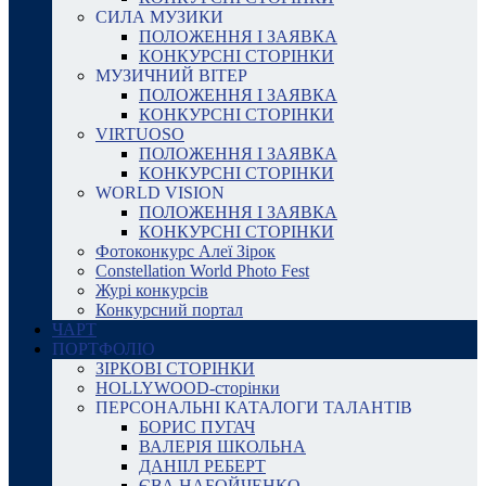
СИЛА МУЗИКИ
ПОЛОЖЕННЯ І ЗАЯВКА
КОНКУРСНІ СТОРІНКИ
МУЗИЧНИЙ ВІТЕР
ПОЛОЖЕННЯ І ЗАЯВКА
КОНКУРСНІ СТОРІНКИ
VIRTUOSO
ПОЛОЖЕННЯ І ЗАЯВКА
КОНКУРСНІ СТОРІНКИ
WORLD VISION
ПОЛОЖЕННЯ І ЗАЯВКА
КОНКУРСНІ СТОРІНКИ
Фотоконкурс Алеї Зірок
Constellation World Photo Fest
Журі конкурсів
Конкурсний портал
ЧАРТ
ПОРТФОЛІО
ЗІРКОВІ СТОРІНКИ
HOLLYWOOD-сторінки
ПЕРСОНАЛЬНІ КАТАЛОГИ ТАЛАНТІВ
БОРИС ПУГАЧ
ВАЛЕРІЯ ШКОЛЬНА
ДАНІІЛ РЕБЕРТ
ЄВА НАБОЙЧЕНКО