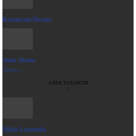
Владислав Матяш
Анна Лісова
| Більше →
АЛЕЯ ТАЛАНТІВ
Nikita Lazarenko