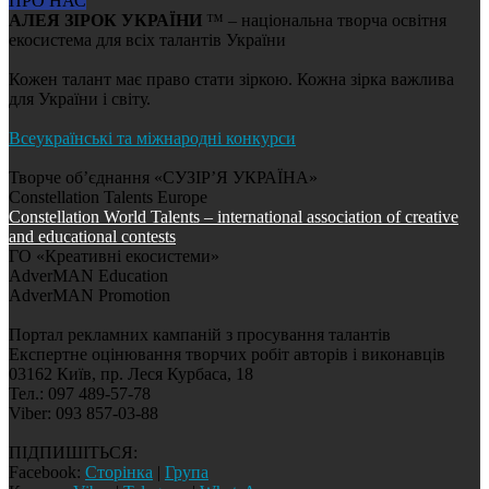
ПРО НАС
АЛЕЯ ЗІРОК УКРАЇНИ
™ – національна творча освітня
екосистема для всіх талантів України
Кожен талант має право стати зіркою. Кожна зірка важлива
для України і світу.
Всеукраїнські та міжнародні конкурси
Творче об’єднання «СУЗІР’Я УКРАЇНА»
Constellation Talents Europe
Constellation World Talents – international association of creative
and educational contests
ГО «Креативні екосистеми»
AdverMAN Education
AdverMAN Promotion
Портал рекламних кампаній з просування талантів
Експертне оцінювання творчих робіт авторів і виконавців
03162 Київ, пр. Леся Курбаса, 18
Тел.: 097 489-57-78
Viber: 093 857-03-88
ПІДПИШІТЬСЯ:
Facebook:
Сторінка
|
Група