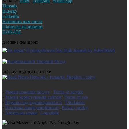
Канали:
Viber
|
Telegram
|
WhatsApp
Threads
Bluesky
LinkedIn
Напишіть нам листа
Підписка на новини
DONATE
Домівка для зірок:
Інформаційний партнер:
•
Умови надання послуг
|
Terms of service
•
Умови користування сайтом
|
Terms of use
•
Відмова від відповідальності
|
Disclaimer
•
Політика конфіденційності
|
Privacy policy
•
Авторські права
|
Copyright