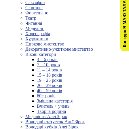
Конкурс Я МАЮ ТАЛАНТ!
Саксофон
Скрипка
Фортепіано
Театр
Читання
Моделінг
Хореографія
Художники
Циркове мистецтво
Декоративно-ужиткове мистецтво
Вікові категорії
3 – 6 років
7 – 10 років
11 – 14 років
15 – 18 років
19 – 25 років
26 – 39 років
40 – 59 років
60+ років
Змішана категорія
Вчитель + учень
Творча родина
Медалісти Алеї Зірок
Володарі статуеток Алеї Зірок
Володарі кубків Алеї Зірок