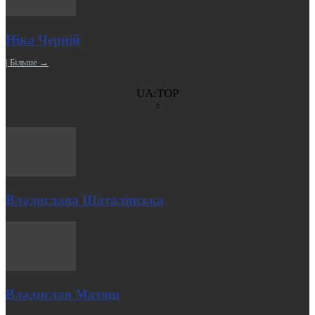
Ніка Черній
| Більше →
UA:TOP
Владислава Шаталінська
Владислав Матяш