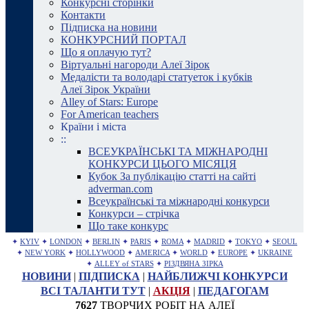
Конкурсні сторінки
Контакти
Підписка на новини
КОНКУРСНИЙ ПОРТАЛ
Що я оплачую тут?
Віртуальні нагороди Алеї Зірок
Медалісти та володарі статуеток і кубків
Алеї Зірок України
Alley of Stars: Europe
For American teachers
Країни і міста
::
ВСЕУКРАЇНСЬКІ ТА МІЖНАРОДНІ
КОНКУРСИ ЦЬОГО МІСЯЦЯ
Кубок За публікацію статті на сайті
adverman.com
Всеукраїнські та міжнародні конкурси
Конкурси – стрічка
Що таке конкурс
✦
KYIV
✦
LONDON
✦
BERLIN
✦
PARIS
✦
ROMA
✦
MADRID
✦
TOKYO
✦
SEOUL
✦
NEW YORK
✦
HOLLYWOOD
✦
AMERICA
✦
WORLD
✦
EUROPE
✦
UKRAINE
✦
ALLEY of STARS
✦
РІЗДВЯНА ЗІРКА
НОВИНИ
|
ПІДПИСКА
|
НАЙБЛИЖЧІ КОНКУРСИ
ВСІ ТАЛАНТИ ТУТ
|
АКЦІЯ
|
ПЕДАГОГАМ
7627
ТВОРЧИХ РОБІТ НА АЛЕЇ