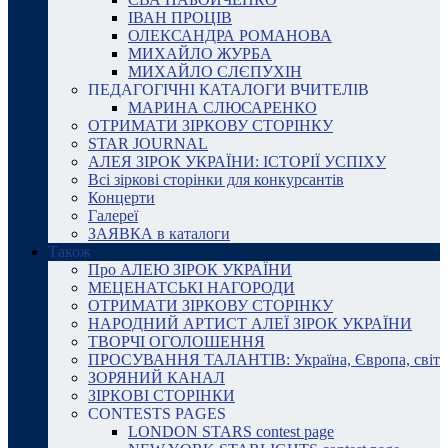
ІВАН ПРОЦІВ
ОЛЕКСАНДРА РОМАНОВА
МИХАЙЛО ЖУРБА
МИХАЙЛО СЛЄПУХІН
ПЕДАГОГІЧНІ КАТАЛОГИ ВЧИТЕЛІВ
МАРИНА СЛЮСАРЕНКО
ОТРИМАТИ ЗІРКОВУ СТОРІНКУ
STAR JOURNAL
АЛЕЯ ЗІРОК УКРАЇНИ: ІСТОРІЇ УСПІХУ
Всі зіркові сторінки для конкурсантів
Концерти
Галереї
ЗАЯВКА в каталоги
Також
Про АЛЕЮ ЗІРОК УКРАЇНИ
МЕЦЕНАТСЬКІ НАГОРОДИ
ОТРИМАТИ ЗІРКОВУ СТОРІНКУ
НАРОДНИЙ АРТИСТ АЛЕЇ ЗІРОК УКРАЇНИ
ТВОРЧІ ОГОЛОШЕННЯ
ПРОСУВАННЯ ТАЛАНТІВ: Україна, Європа, світ
ЗОРЯНИЙ КАНАЛ
ЗІРКОВІ СТОРІНКИ
CONTESTS PAGES
LONDON STARS contest page