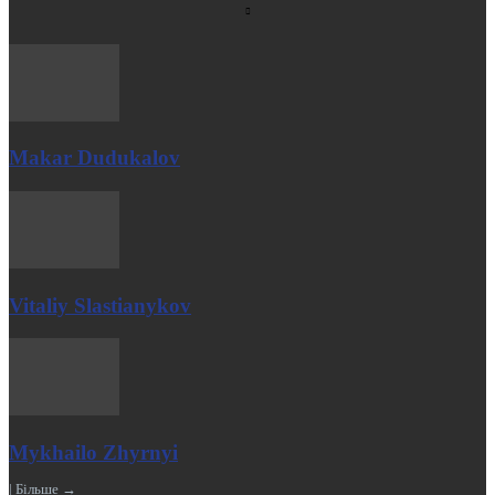
Makar Dudukalov
Vitaliy Slastianykov
Mykhailo Zhyrnyi
| Більше →