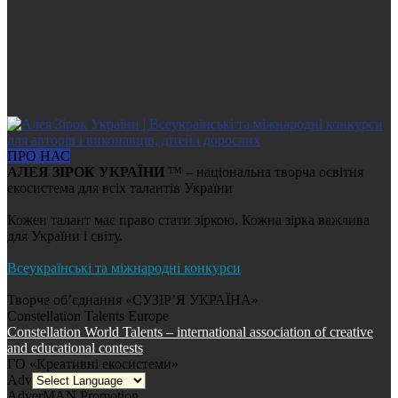
ПРО НАС
АЛЕЯ ЗІРОК УКРАЇНИ
™ – національна творча освітня
екосистема для всіх талантів України
Кожен талант має право стати зіркою. Кожна зірка важлива
для України і світу.
Всеукраїнські та міжнародні конкурси
Творче об’єднання «СУЗІР’Я УКРАЇНА»
Constellation Talents Europe
Constellation World Talents – international association of creative
and educational contests
ГО «Креативні екосистеми»
AdverMAN Education
AdverMAN Promotion