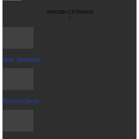
ЗІРКОВІ СТОРІНКИ
Іван Липовик
Віолета Заєць