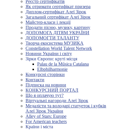
Реєстр сертифікатів
Як отримати сертифікат призера
Диплом-сертифікат Алеї Зірок
Загальний сертифікат Алеї Зірок
Майстер-класи і лекції
Продати пісню, музику, картину
ДОПОМОГА ДІТЯМ УКРАЇНИ
ДОПОМОГТИ ТАЛАНТУ
Творча екосистема МУЗИКА
Constellation World Talent Network
Новини України і світу
Зірки Європи: круті місця
Palau de la Música Catalana
Elbphilharmonie
Конкурсні сторінки
Контакти
Підписка на новини
КОНКУРСНИЙ ПОРТАЛ
Що я оплачую тут?
Віртуальні нагороди Алеї Зірок
Медалісти та володарі статуеток і кубків
Алеї Зірок України
Alley of Stars: Europe
For American teachers
Країни і міста