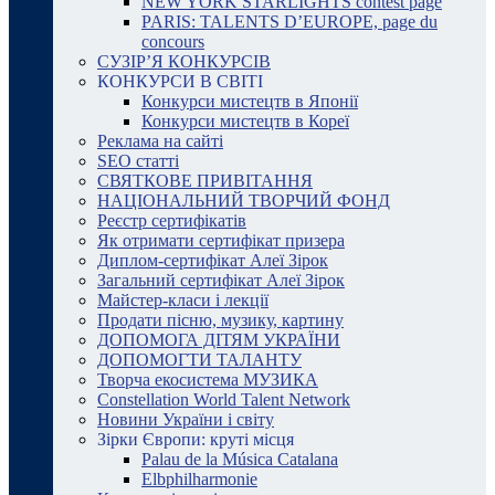
NEW YORK STARLIGHTS contest page
PARIS: TALENTS D’EUROPE, page du
concours
СУЗІР’Я КОНКУРСІВ
КОНКУРСИ В СВІТІ
Конкурси мистецтв в Японії
Конкурси мистецтв в Кореї
Реклама на сайті
SEO статті
СВЯТКОВЕ ПРИВІТАННЯ
НАЦІОНАЛЬНИЙ ТВОРЧИЙ ФОНД
Реєстр сертифікатів
Як отримати сертифікат призера
Диплом-сертифікат Алеї Зірок
Загальний сертифікат Алеї Зірок
Майстер-класи і лекції
Продати пісню, музику, картину
ДОПОМОГА ДІТЯМ УКРАЇНИ
ДОПОМОГТИ ТАЛАНТУ
Творча екосистема МУЗИКА
Constellation World Talent Network
Новини України і світу
Зірки Європи: круті місця
Palau de la Música Catalana
Elbphilharmonie