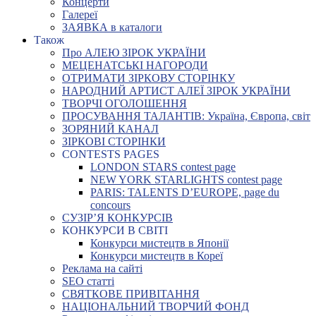
Концерти
Галереї
ЗАЯВКА в каталоги
Також
Про АЛЕЮ ЗІРОК УКРАЇНИ
МЕЦЕНАТСЬКІ НАГОРОДИ
ОТРИМАТИ ЗІРКОВУ СТОРІНКУ
НАРОДНИЙ АРТИСТ АЛЕЇ ЗІРОК УКРАЇНИ
ТВОРЧІ ОГОЛОШЕННЯ
ПРОСУВАННЯ ТАЛАНТІВ: Україна, Європа, світ
ЗОРЯНИЙ КАНАЛ
ЗІРКОВІ СТОРІНКИ
CONTESTS PAGES
LONDON STARS contest page
NEW YORK STARLIGHTS contest page
PARIS: TALENTS D’EUROPE, page du
concours
СУЗІР’Я КОНКУРСІВ
КОНКУРСИ В СВІТІ
Конкурси мистецтв в Японії
Конкурси мистецтв в Кореї
Реклама на сайті
SEO статті
СВЯТКОВЕ ПРИВІТАННЯ
НАЦІОНАЛЬНИЙ ТВОРЧИЙ ФОНД