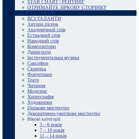
STAR CHART | РЕЙТИНГ
ОТРИМАЙТЕ ЗІРКОВУ СТОРІНКУ
АЛЕЯ ТАЛАНТІВ
ВСІ ТАЛАНТИ
Автори пісень
Академічний спів
Естрадний спів
Народний спів
Композитори
Диригенти
Інструментальна музика
Саксофон
Скрипка
Фортепіано
Театр
Читання
Моделінг
Хореографія
Художники
Циркове мистецтво
Декоративно-ужиткове мистецтво
Вікові категорії
3 – 6 років
7 – 10 років
11 – 14 років