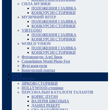
СИЛА МУЗИКИ
ПОЛОЖЕННЯ І ЗАЯВКА
КОНКУРСНІ СТОРІНКИ
МУЗИЧНИЙ ВІТЕР
ПОЛОЖЕННЯ І ЗАЯВКА
КОНКУРСНІ СТОРІНКИ
VIRTUOSO
ПОЛОЖЕННЯ І ЗАЯВКА
КОНКУРСНІ СТОРІНКИ
WORLD VISION
ПОЛОЖЕННЯ І ЗАЯВКА
КОНКУРСНІ СТОРІНКИ
Фотоконкурс Алеї Зірок
Constellation World Photo Fest
Журі конкурсів
Конкурсний портал
ЧАРТ
ПОРТФОЛІО
ЗІРКОВІ СТОРІНКИ
HOLLYWOOD-сторінки
ПЕРСОНАЛЬНІ КАТАЛОГИ ТАЛАНТІВ
БОРИС ПУГАЧ
ВАЛЕРІЯ ШКОЛЬНА
ДАНІІЛ РЕБЕРТ
ЄВА НАБОЙЧЕНКО