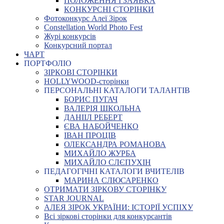
ПОЛОЖЕННЯ І ЗАЯВКА
КОНКУРСНІ СТОРІНКИ
Фотоконкурс Алеї Зірок
Constellation World Photo Fest
Журі конкурсів
Конкурсний портал
ЧАРТ
ПОРТФОЛІО
ЗІРКОВІ СТОРІНКИ
HOLLYWOOD-сторінки
ПЕРСОНАЛЬНІ КАТАЛОГИ ТАЛАНТІВ
БОРИС ПУГАЧ
ВАЛЕРІЯ ШКОЛЬНА
ДАНІІЛ РЕБЕРТ
ЄВА НАБОЙЧЕНКО
ІВАН ПРОЦІВ
ОЛЕКСАНДРА РОМАНОВА
МИХАЙЛО ЖУРБА
МИХАЙЛО СЛЄПУХІН
ПЕДАГОГІЧНІ КАТАЛОГИ ВЧИТЕЛІВ
МАРИНА СЛЮСАРЕНКО
ОТРИМАТИ ЗІРКОВУ СТОРІНКУ
STAR JOURNAL
АЛЕЯ ЗІРОК УКРАЇНИ: ІСТОРІЇ УСПІХУ
Всі зіркові сторінки для конкурсантів