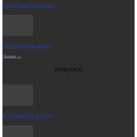
Естрадний оркестр
Поліна Коваленко
| Більше →
КОНКУРСИ
Я МАЮ ТАЛАНТ!