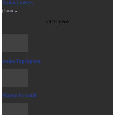
Аліна Савчук
| Більше →
АЛЕЯ ЗІРОК
Аліна Гарбарчук
Марко Колодій