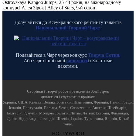
Ostrovskaya Kangoo Jumps, 25-43 років, на міжнародному
конкурсі Алея Зірок | Alley of Stars, 9-й сезон.
Долучайтеся до Всеукраїнського рейтингу талантів
Національний Творчий Чарт
:
Подавайтеся в Чарт через конкурс
Творча Сотня
.
Або через інші наші
конкурси
із Золотими
пакетами.
Cторінки і творчі роботи резидентів Алеї Зірок
дивляться і слухають в країнах:
Україна, США, Канада, Велика Британія, Німеччина, Франція, Італія, Греція,
Іспанія, Португалія, Польща, Чехія, Словаччина, Австрія, Швейцарія,
Болгарія, Румунія, Молдова, Бельгія, Литва, Латвія, Естонія, Фінляндія,
Данія, Нідерланди, Ірландія, Швеція, Ізраїль, Туреччина, Японія, Китай
тощо.
HOLLYWOOD