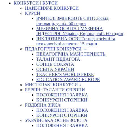
КОНКУРСИ І КУРСИ
НАЙБЛИЖЧІ КОНКУРСИ
КУРСИ
ВЧИТЕЛІ ЗМІНЮЮТЬ СВІТ: досвід,
інновації, успіх. 60 годин
МУЗИЧНА ОСВІТА І МУЗИЧНА
ІНДУСТРІЯ: Україна, Європа, світ. 60 годин
ІНКЛЮЗИВНА ОСВІТА: педагогічні та
психологічні аспекти. 15 годин
ПЕДАГОГІЧНІ КОНКУРСИ →
ПЕДАГОГІЧНА МАЙСТЕРНІСТЬ
ТАЛАНТ ПЕДАГОГА
СОНЦЕ СОКРАТА
ОСВІТА УКРАЇНИ
TEACHER’S WORLD PRIZE
EDUCATION AWARD EUROPE
МИСТЕЦЬКІ КОНКУРСИ ↓
БЕРЛІН: ТАЛАНТИ ЄВРОПИ
ПОЛОЖЕННЯ І ЗАЯВКА
КОНКУРСНІ СТОРІНКИ
РІЗДВЯНА ЗІРКА
ПОЛОЖЕННЯ І ЗАЯВКА
КОНКУРСНІ СТОРІНКИ
УКРАЇНСЬКА ОСІНЬ ЗОЛОТА
ПОЛОЖЕННЯ І ЗАЯВКА