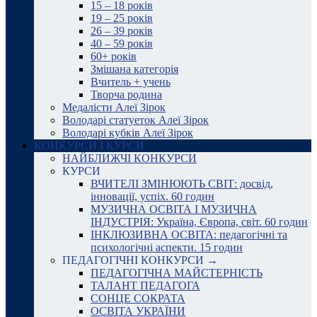
15 – 18 років
19 – 25 років
26 – 39 років
40 – 59 років
60+ років
Змішана категорія
Вчитель + учень
Творча родина
Медалісти Алеї Зірок
Володарі статуеток Алеї Зірок
Володарі кубків Алеї Зірок
КОНКУРСИ І КУРСИ
НАЙБЛИЖЧІ КОНКУРСИ
КУРСИ
ВЧИТЕЛІ ЗМІНЮЮТЬ СВІТ: досвід,
інновації, успіх. 60 годин
МУЗИЧНА ОСВІТА І МУЗИЧНА
ІНДУСТРІЯ: Україна, Європа, світ. 60 годин
ІНКЛЮЗИВНА ОСВІТА: педагогічні та
психологічні аспекти. 15 годин
ПЕДАГОГІЧНІ КОНКУРСИ →
ПЕДАГОГІЧНА МАЙСТЕРНІСТЬ
ТАЛАНТ ПЕДАГОГА
СОНЦЕ СОКРАТА
ОСВІТА УКРАЇНИ