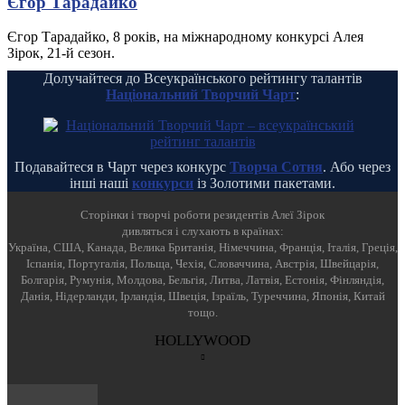
Єгор Тарадайко
Єгор Тарадайко, 8 років, на міжнародному конкурсі Алея
Зірок, 21-й сезон.
Долучайтеся до Всеукраїнського рейтингу талантів
Національний Творчий Чарт
:
Подавайтеся в Чарт через конкурс
Творча Сотня
. Або через
інші наші
конкурси
із Золотими пакетами.
Cторінки і творчі роботи резидентів Алеї Зірок
дивляться і слухають в країнах:
Україна, США, Канада, Велика Британія, Німеччина, Франція, Італія, Греція,
Іспанія, Португалія, Польща, Чехія, Словаччина, Австрія, Швейцарія,
Болгарія, Румунія, Молдова, Бельгія, Литва, Латвія, Естонія, Фінляндія,
Данія, Нідерланди, Ірландія, Швеція, Ізраїль, Туреччина, Японія, Китай
тощо.
HOLLYWOOD