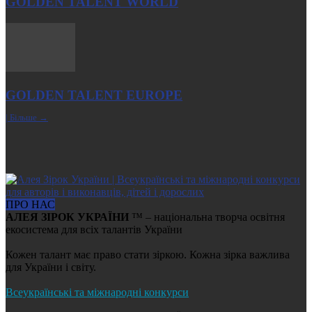
GOLDEN TALENT WORLD
GOLDEN TALENT EUROPE
| Більше →
ПРО НАС
АЛЕЯ ЗІРОК УКРАЇНИ
™ – національна творча освітня
екосистема для всіх талантів України
Кожен талант має право стати зіркою. Кожна зірка важлива
для України і світу.
Всеукраїнські та міжнародні конкурси