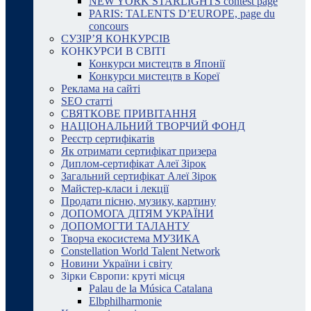
NEW YORK STARLIGHTS contest page
PARIS: TALENTS D’EUROPE, page du
concours
СУЗІР’Я КОНКУРСІВ
КОНКУРСИ В СВІТІ
Конкурси мистецтв в Японії
Конкурси мистецтв в Кореї
Реклама на сайті
SEO статті
СВЯТКОВЕ ПРИВІТАННЯ
НАЦІОНАЛЬНИЙ ТВОРЧИЙ ФОНД
Реєстр сертифікатів
Як отримати сертифікат призера
Диплом-сертифікат Алеї Зірок
Загальний сертифікат Алеї Зірок
Майстер-класи і лекції
Продати пісню, музику, картину
ДОПОМОГА ДІТЯМ УКРАЇНИ
ДОПОМОГТИ ТАЛАНТУ
Творча екосистема МУЗИКА
Constellation World Talent Network
Новини України і світу
Зірки Європи: круті місця
Palau de la Música Catalana
Elbphilharmonie