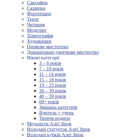
Саксофон
Скрипка
Фортепіано
Театр
Читання
Моделінг
Хореографія
Художники
Циркове мистецтво
Декоративно-ужиткове мистецтво
Вікові категорії
3 – 6 років
7 – 10 років
11 – 14 років
15 – 18 років
19 – 25 років
26 – 39 років
40 – 59 років
60+ років
Змішана категорія
Вчитель + учень
Творча родина
Медалісти Алеї Зірок
Володарі статуеток Алеї Зірок
Володарі кубків Алеї Зірок