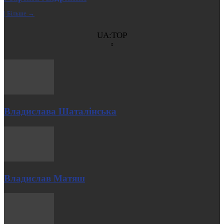
| Більше →
UA:TOP
Владислава Шаталінська
Владислав Матяш