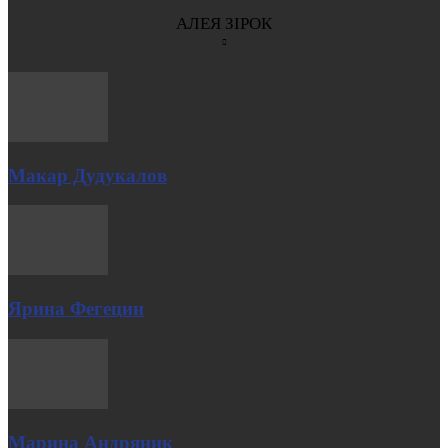
АЛЕЯ ЗІРОК
Макар Дудукалов
Ярина Фегецин
Марина Андряник