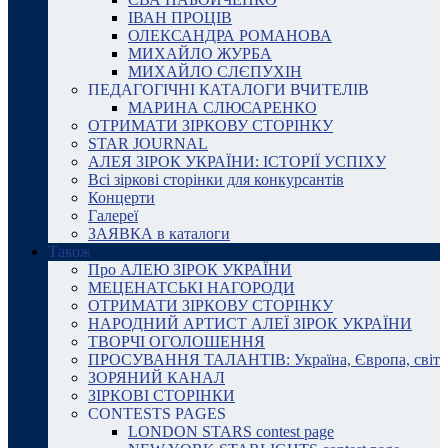
ІВАН ПРОЦІВ
ОЛЕКСАНДРА РОМАНОВА
МИХАЙЛО ЖУРБА
МИХАЙЛО СЛЄПУХІН
ПЕДАГОГІЧНІ КАТАЛОГИ ВЧИТЕЛІВ
МАРИНА СЛЮСАРЕНКО
ОТРИМАТИ ЗІРКОВУ СТОРІНКУ
STAR JOURNAL
АЛЕЯ ЗІРОК УКРАЇНИ: ІСТОРІЇ УСПІХУ
Всі зіркові сторінки для конкурсантів
Концерти
Галереї
ЗАЯВКА в каталоги
Також
Про АЛЕЮ ЗІРОК УКРАЇНИ
МЕЦЕНАТСЬКІ НАГОРОДИ
ОТРИМАТИ ЗІРКОВУ СТОРІНКУ
НАРОДНИЙ АРТИСТ АЛЕЇ ЗІРОК УКРАЇНИ
ТВОРЧІ ОГОЛОШЕННЯ
ПРОСУВАННЯ ТАЛАНТІВ: Україна, Європа, світ
ЗОРЯНИЙ КАНАЛ
ЗІРКОВІ СТОРІНКИ
CONTESTS PAGES
LONDON STARS contest page