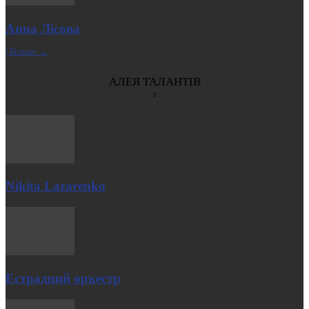
Анна Лісова
| Більше →
АЛЕЯ ТАЛАНТІВ
Nikita Lazarenko
Естрадний оркестр