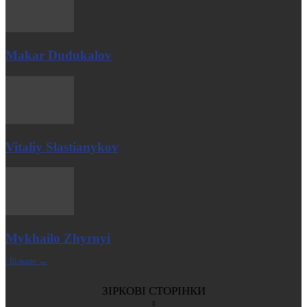
Makar Dudukalov
Vitaliy Slastianykov
Mykhailo Zhyrnyi
| Більше →
ЗІРКОВІ СТОРІНКИ