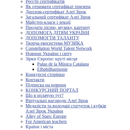
Реєстр сертифікатів
Як отримати сертифікат призера
Диплом-сертифікат Алеї Зірок
Загальний сертифікат Алеї Зірок
Майстер-класи і лекції
Продати пісню, музику, картину
ДОПОМОГА ДІТЯМ УКРАЇНИ
ДОПОМОГТИ ТАЛАНТУ
Творча екосистема МУЗИКА
Constellation World Talent Network
Новини України і світу
Зірки Європи: круті місця
Palau de la Música Catalana
Elbphilharmonie
Конкурсні сторінки
Контакти
Підписка на новини
КОНКУРСНИЙ ПОРТАЛ
Що я оплачую тут?
Віртуальні нагороди Алеї Зірок
Медалісти та володарі статуеток і кубків
Алеї Зірок України
Alley of Stars: Europe
For American teachers
Країни і міста