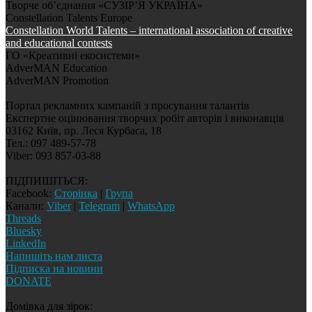
Творче об’єднання «СУЗІР’Я УКРАЇНА»
Constellation Talents Europe
Constellation World Talents – international association of creative
and educational contests
ГО «Креативні екосистеми»
AdverMAN Education
AdverMAN Promotion
Портал рекламних кампаній з просування талантів
Експертне оцінювання творчих робіт авторів і виконавців
03162 Київ, пр. Леся Курбаса, 18
Тел.: 097 489-57-78
Viber: 093 857-03-88
ПІДПИШІТЬСЯ:
Facebook:
Сторінка
|
Група
Канали:
Viber
|
Telegram
|
WhatsApp
Threads
Bluesky
LinkedIn
Напишіть нам листа
Підписка на новини
DONATE
Домівка для зірок: