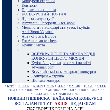
Конкурсні сторінки
Контакти
Підписка на новини
КОНКУРСНИЙ ПОРТАЛ
Що я оплачую тут?
Віртуальні нагороди Алеї Зірок
Медалісти та володарі статуеток і кубків
Алеї Зірок України
Alley of Stars: Europe
For American teachers
Країни і міста
::
ВСЕУКРАЇНСЬКІ ТА МІЖНАРОДНІ
КОНКУРСИ ЦЬОГО МІСЯЦЯ
Кубок За публікацію статті на сайті
adverman.com
Всеукраїнські та міжнародні конкурси
Конкурси – стрічка
Що таке конкурс
✦
KYIV
✦
LONDON
✦
BERLIN
✦
PARIS
✦
ROMA
✦
MADRID
✦
TOKYO
✦
SEOUL
✦
NEW YORK
✦
HOLLYWOOD
✦
AMERICA
✦
WORLD
✦
EUROPE
✦
UKRAINE
✦
ALLEY of STARS
✦
РІЗДВЯНА ЗІРКА
НОВИНИ
|
ПІДПИСКА
|
НАЙБЛИЖЧІ КОНКУРСИ
ВСІ ТАЛАНТИ ТУТ
|
АКЦІЯ
|
ПЕДАГОГАМ
7627
ТВОРЧИХ РОБІТ НА АЛЕЇ