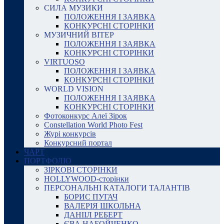
СИЛА МУЗИКИ
ПОЛОЖЕННЯ І ЗАЯВКА
КОНКУРСНІ СТОРІНКИ
МУЗИЧНИЙ ВІТЕР
ПОЛОЖЕННЯ І ЗАЯВКА
КОНКУРСНІ СТОРІНКИ
VIRTUOSO
ПОЛОЖЕННЯ І ЗАЯВКА
КОНКУРСНІ СТОРІНКИ
WORLD VISION
ПОЛОЖЕННЯ І ЗАЯВКА
КОНКУРСНІ СТОРІНКИ
Фотоконкурс Алеї Зірок
Constellation World Photo Fest
Журі конкурсів
Конкурсний портал
ЧАРТ
ПОРТФОЛІО
ЗІРКОВІ СТОРІНКИ
HOLLYWOOD-сторінки
ПЕРСОНАЛЬНІ КАТАЛОГИ ТАЛАНТІВ
БОРИС ПУГАЧ
ВАЛЕРІЯ ШКОЛЬНА
ДАНІІЛ РЕБЕРТ
ЄВА НАБОЙЧЕНКО