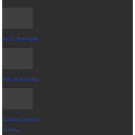
Іван Липовик
Віолета Заєць
Аліна Савчук
| Більше →