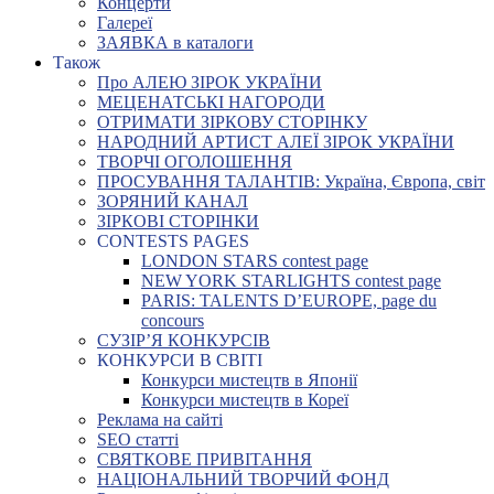
Концерти
Галереї
ЗАЯВКА в каталоги
Також
Про АЛЕЮ ЗІРОК УКРАЇНИ
МЕЦЕНАТСЬКІ НАГОРОДИ
ОТРИМАТИ ЗІРКОВУ СТОРІНКУ
НАРОДНИЙ АРТИСТ АЛЕЇ ЗІРОК УКРАЇНИ
ТВОРЧІ ОГОЛОШЕННЯ
ПРОСУВАННЯ ТАЛАНТІВ: Україна, Європа, світ
ЗОРЯНИЙ КАНАЛ
ЗІРКОВІ СТОРІНКИ
CONTESTS PAGES
LONDON STARS contest page
NEW YORK STARLIGHTS contest page
PARIS: TALENTS D’EUROPE, page du
concours
СУЗІР’Я КОНКУРСІВ
КОНКУРСИ В СВІТІ
Конкурси мистецтв в Японії
Конкурси мистецтв в Кореї
Реклама на сайті
SEO статті
СВЯТКОВЕ ПРИВІТАННЯ
НАЦІОНАЛЬНИЙ ТВОРЧИЙ ФОНД