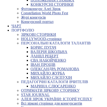
ПОЛОЖЕННЯ І ЗАЯВКА
КОНКУРСНІ СТОРІНКИ
Фотоконкурс Алеї Зірок
Constellation World Photo Fest
Журі конкурсів
Конкурсний портал
ЧАРТ
ПОРТФОЛІО
ЗІРКОВІ СТОРІНКИ
HOLLYWOOD-сторінки
ПЕРСОНАЛЬНІ КАТАЛОГИ ТАЛАНТІВ
БОРИС ПУГАЧ
ВАЛЕРІЯ ШКОЛЬНА
ДАНІІЛ РЕБЕРТ
ЄВА НАБОЙЧЕНКО
ІВАН ПРОЦІВ
ОЛЕКСАНДРА РОМАНОВА
МИХАЙЛО ЖУРБА
МИХАЙЛО СЛЄПУХІН
ПЕДАГОГІЧНІ КАТАЛОГИ ВЧИТЕЛІВ
МАРИНА СЛЮСАРЕНКО
ОТРИМАТИ ЗІРКОВУ СТОРІНКУ
STAR JOURNAL
АЛЕЯ ЗІРОК УКРАЇНИ: ІСТОРІЇ УСПІХУ
Всі зіркові сторінки для конкурсантів