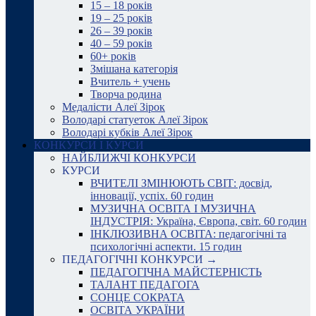
15 – 18 років
19 – 25 років
26 – 39 років
40 – 59 років
60+ років
Змішана категорія
Вчитель + учень
Творча родина
Медалісти Алеї Зірок
Володарі статуеток Алеї Зірок
Володарі кубків Алеї Зірок
КОНКУРСИ І КУРСИ
НАЙБЛИЖЧІ КОНКУРСИ
КУРСИ
ВЧИТЕЛІ ЗМІНЮЮТЬ СВІТ: досвід,
інновації, успіх. 60 годин
МУЗИЧНА ОСВІТА І МУЗИЧНА
ІНДУСТРІЯ: Україна, Європа, світ. 60 годин
ІНКЛЮЗИВНА ОСВІТА: педагогічні та
психологічні аспекти. 15 годин
ПЕДАГОГІЧНІ КОНКУРСИ →
ПЕДАГОГІЧНА МАЙСТЕРНІСТЬ
ТАЛАНТ ПЕДАГОГА
СОНЦЕ СОКРАТА
ОСВІТА УКРАЇНИ