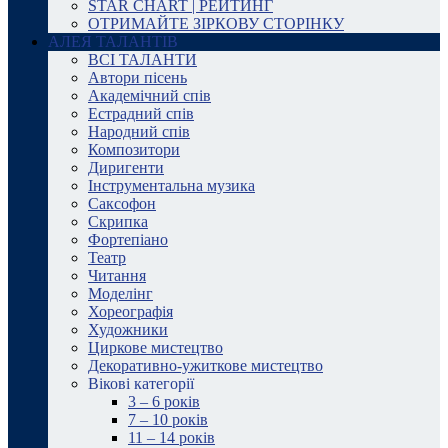
STAR CHART | РЕЙТИНГ
ОТРИМАЙТЕ ЗІРКОВУ СТОРІНКУ
АЛЕЯ ТАЛАНТІВ
ВСІ ТАЛАНТИ
Автори пісень
Академічний спів
Естрадний спів
Народний спів
Композитори
Диригенти
Інструментальна музика
Саксофон
Скрипка
Фортепіано
Театр
Читання
Моделінг
Хореографія
Художники
Циркове мистецтво
Декоративно-ужиткове мистецтво
Вікові категорії
3 – 6 років
7 – 10 років
11 – 14 років