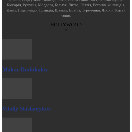
Болгарія, Румунія, Молдова, Бельгія, Литва, Латвія, Естонія, Фінляндія,
Данія, Нідерланди, Ірландія, Швеція, Ізраїль, Туреччина, Японія, Китай
тощо.
HOLLYWOOD
Makar Dudukalov
Vitaliy Slastianykov