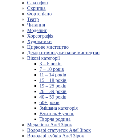
Саксофон
Скрипка
Фортепіано
Театр
Читання
Моделінг
Хореографія
Художники
Циркове мистецтво
Декоративно-ужиткове мистецтво
Вікові категорії
3 – 6 років
7 – 10 років
11 – 14 років
15 – 18 років
19 – 25 років
26 – 39 років
40 – 59 років
60+ років
Змішана категорія
Вчитель + учень
Творча родина
Медалісти Алеї Зірок
Володарі статуеток Алеї Зірок
Володарі кубків Алеї Зірок