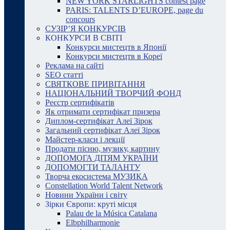
NEW YORK STARLIGHTS contest page
PARIS: TALENTS D’EUROPE, page du
concours
СУЗІР’Я КОНКУРСІВ
КОНКУРСИ В СВІТІ
Конкурси мистецтв в Японії
Конкурси мистецтв в Кореї
Реклама на сайті
SEO статті
СВЯТКОВЕ ПРИВІТАННЯ
НАЦІОНАЛЬНИЙ ТВОРЧИЙ ФОНД
Реєстр сертифікатів
Як отримати сертифікат призера
Диплом-сертифікат Алеї Зірок
Загальний сертифікат Алеї Зірок
Майстер-класи і лекції
Продати пісню, музику, картину
ДОПОМОГА ДІТЯМ УКРАЇНИ
ДОПОМОГТИ ТАЛАНТУ
Творча екосистема МУЗИКА
Constellation World Talent Network
Новини України і світу
Зірки Європи: круті місця
Palau de la Música Catalana
Elbphilharmonie