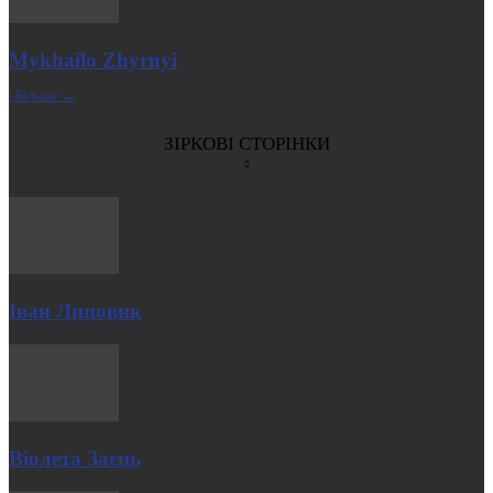
Mykhailo Zhyrnyi
| Більше →
ЗІРКОВІ СТОРІНКИ
Іван Липовик
Віолета Заєць