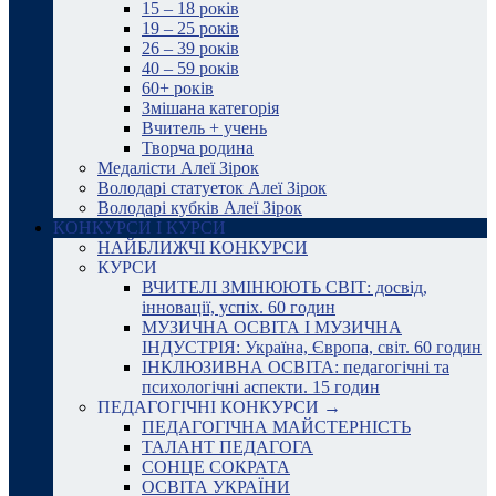
15 – 18 років
19 – 25 років
26 – 39 років
40 – 59 років
60+ років
Змішана категорія
Вчитель + учень
Творча родина
Медалісти Алеї Зірок
Володарі статуеток Алеї Зірок
Володарі кубків Алеї Зірок
КОНКУРСИ І КУРСИ
НАЙБЛИЖЧІ КОНКУРСИ
КУРСИ
ВЧИТЕЛІ ЗМІНЮЮТЬ СВІТ: досвід,
інновації, успіх. 60 годин
МУЗИЧНА ОСВІТА І МУЗИЧНА
ІНДУСТРІЯ: Україна, Європа, світ. 60 годин
ІНКЛЮЗИВНА ОСВІТА: педагогічні та
психологічні аспекти. 15 годин
ПЕДАГОГІЧНІ КОНКУРСИ →
ПЕДАГОГІЧНА МАЙСТЕРНІСТЬ
ТАЛАНТ ПЕДАГОГА
СОНЦЕ СОКРАТА
ОСВІТА УКРАЇНИ