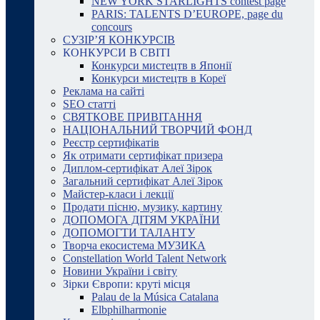
NEW YORK STARLIGHTS contest page
PARIS: TALENTS D’EUROPE, page du
concours
СУЗІР’Я КОНКУРСІВ
КОНКУРСИ В СВІТІ
Конкурси мистецтв в Японії
Конкурси мистецтв в Кореї
Реклама на сайті
SEO статті
СВЯТКОВЕ ПРИВІТАННЯ
НАЦІОНАЛЬНИЙ ТВОРЧИЙ ФОНД
Реєстр сертифікатів
Як отримати сертифікат призера
Диплом-сертифікат Алеї Зірок
Загальний сертифікат Алеї Зірок
Майстер-класи і лекції
Продати пісню, музику, картину
ДОПОМОГА ДІТЯМ УКРАЇНИ
ДОПОМОГТИ ТАЛАНТУ
Творча екосистема МУЗИКА
Constellation World Talent Network
Новини України і світу
Зірки Європи: круті місця
Palau de la Música Catalana
Elbphilharmonie