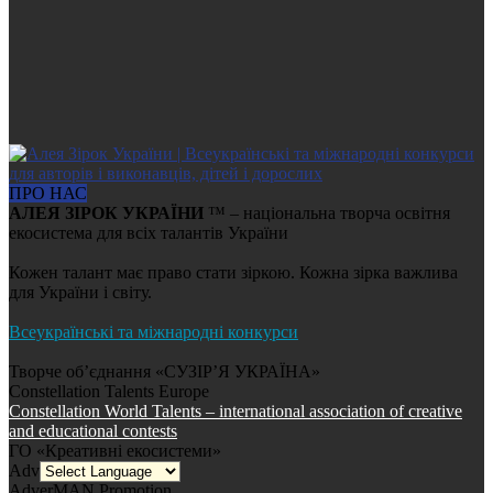
ПРО НАС
АЛЕЯ ЗІРОК УКРАЇНИ
™ – національна творча освітня
екосистема для всіх талантів України
Кожен талант має право стати зіркою. Кожна зірка важлива
для України і світу.
Всеукраїнські та міжнародні конкурси
Творче об’єднання «СУЗІР’Я УКРАЇНА»
Constellation Talents Europe
Constellation World Talents – international association of creative
and educational contests
ГО «Креативні екосистеми»
AdverMAN Education
AdverMAN Promotion