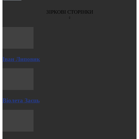
ЗІРКОВІ СТОРІНКИ
Іван Липовик
Віолета Заєць