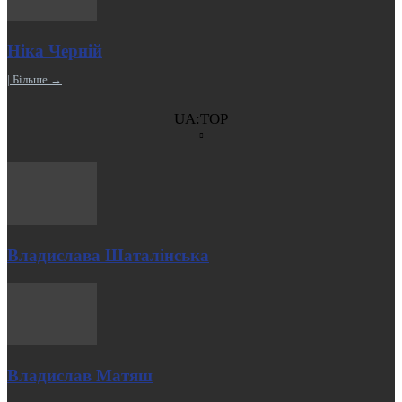
Ніка Черній
| Більше →
UA:TOP
Владислава Шаталінська
Владислав Матяш