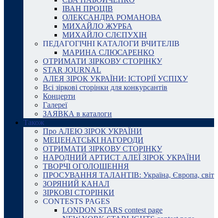
ІВАН ПРОЦІВ
ОЛЕКСАНДРА РОМАНОВА
МИХАЙЛО ЖУРБА
МИХАЙЛО СЛЄПУХІН
ПЕДАГОГІЧНІ КАТАЛОГИ ВЧИТЕЛІВ
МАРИНА СЛЮСАРЕНКО
ОТРИМАТИ ЗІРКОВУ СТОРІНКУ
STAR JOURNAL
АЛЕЯ ЗІРОК УКРАЇНИ: ІСТОРІЇ УСПІХУ
Всі зіркові сторінки для конкурсантів
Концерти
Галереї
ЗАЯВКА в каталоги
Також
Про АЛЕЮ ЗІРОК УКРАЇНИ
МЕЦЕНАТСЬКІ НАГОРОДИ
ОТРИМАТИ ЗІРКОВУ СТОРІНКУ
НАРОДНИЙ АРТИСТ АЛЕЇ ЗІРОК УКРАЇНИ
ТВОРЧІ ОГОЛОШЕННЯ
ПРОСУВАННЯ ТАЛАНТІВ: Україна, Європа, світ
ЗОРЯНИЙ КАНАЛ
ЗІРКОВІ СТОРІНКИ
CONTESTS PAGES
LONDON STARS contest page