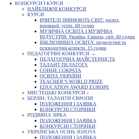
КОНКУРСИ І КУРСИ
НАЙБЛИЖЧІ КОНКУРСИ
КУРСИ
ВЧИТЕЛІ ЗМІНЮЮТЬ СВІТ: досвід,
інновації, успіх. 60 годин
МУЗИЧНА ОСВІТА І МУЗИЧНА
ІНДУСТРІЯ: Україна, Європа, світ. 60 годин
ІНКЛЮЗИВНА ОСВІТА: педагогічні та
психологічні аспекти. 15 годин
ПЕДАГОГІЧНІ КОНКУРСИ →
ПЕДАГОГІЧНА МАЙСТЕРНІСТЬ
ТАЛАНТ ПЕДАГОГА
СОНЦЕ СОКРАТА
ОСВІТА УКРАЇНИ
TEACHER’S WORLD PRIZE
EDUCATION AWARD EUROPE
МИСТЕЦЬКІ КОНКУРСИ ↓
БЕРЛІН: ТАЛАНТИ ЄВРОПИ
ПОЛОЖЕННЯ І ЗАЯВКА
КОНКУРСНІ СТОРІНКИ
РІЗДВЯНА ЗІРКА
ПОЛОЖЕННЯ І ЗАЯВКА
КОНКУРСНІ СТОРІНКИ
УКРАЇНСЬКА ОСІНЬ ЗОЛОТА
ПОЛОЖЕННЯ І ЗАЯВКА