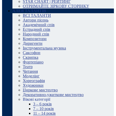
STAR CHART | РЕЙТИНГ
ОТРИМАЙТЕ ЗІРКОВУ СТОРІНКУ
АЛЕЯ ТАЛАНТІВ
ВСІ ТАЛАНТИ
Автори пісень
Академічний спів
Естрадний спів
Народний спів
Композитори
Диригенти
Інструментальна музика
Саксофон
Скрипка
Фортепіано
Театр
Читання
Моделінг
Хореографія
Художники
Циркове мистецтво
Декоративно-ужиткове мистецтво
Вікові категорії
3 – 6 років
7 – 10 років
11 – 14 років