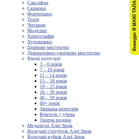
Конкурс Я МАЮ ТАЛАНТ!
Саксофон
Скрипка
Фортепіано
Театр
Читання
Моделінг
Хореографія
Художники
Циркове мистецтво
Декоративно-ужиткове мистецтво
Вікові категорії
3 – 6 років
7 – 10 років
11 – 14 років
15 – 18 років
19 – 25 років
26 – 39 років
40 – 59 років
60+ років
Змішана категорія
Вчитель + учень
Творча родина
Медалісти Алеї Зірок
Володарі статуеток Алеї Зірок
Володарі кубків Алеї Зірок