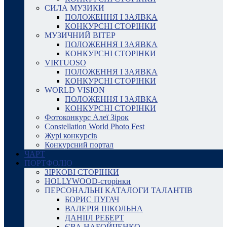
СИЛА МУЗИКИ
ПОЛОЖЕННЯ І ЗАЯВКА
КОНКУРСНІ СТОРІНКИ
МУЗИЧНИЙ ВІТЕР
ПОЛОЖЕННЯ І ЗАЯВКА
КОНКУРСНІ СТОРІНКИ
VIRTUOSO
ПОЛОЖЕННЯ І ЗАЯВКА
КОНКУРСНІ СТОРІНКИ
WORLD VISION
ПОЛОЖЕННЯ І ЗАЯВКА
КОНКУРСНІ СТОРІНКИ
Фотоконкурс Алеї Зірок
Constellation World Photo Fest
Журі конкурсів
Конкурсний портал
ЧАРТ
ПОРТФОЛІО
ЗІРКОВІ СТОРІНКИ
HOLLYWOOD-сторінки
ПЕРСОНАЛЬНІ КАТАЛОГИ ТАЛАНТІВ
БОРИС ПУГАЧ
ВАЛЕРІЯ ШКОЛЬНА
ДАНІІЛ РЕБЕРТ
ЄВА НАБОЙЧЕНКО