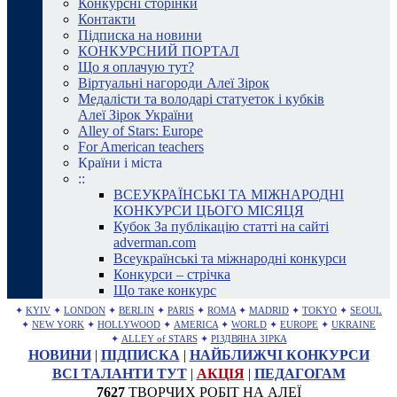
Конкурсні сторінки
Контакти
Підписка на новини
КОНКУРСНИЙ ПОРТАЛ
Що я оплачую тут?
Віртуальні нагороди Алеї Зірок
Медалісти та володарі статуеток і кубків
Алеї Зірок України
Alley of Stars: Europe
For American teachers
Країни і міста
::
ВСЕУКРАЇНСЬКІ ТА МІЖНАРОДНІ
КОНКУРСИ ЦЬОГО МІСЯЦЯ
Кубок За публікацію статті на сайті
adverman.com
Всеукраїнські та міжнародні конкурси
Конкурси – стрічка
Що таке конкурс
✦
KYIV
✦
LONDON
✦
BERLIN
✦
PARIS
✦
ROMA
✦
MADRID
✦
TOKYO
✦
SEOUL
✦
NEW YORK
✦
HOLLYWOOD
✦
AMERICA
✦
WORLD
✦
EUROPE
✦
UKRAINE
✦
ALLEY of STARS
✦
РІЗДВЯНА ЗІРКА
НОВИНИ
|
ПІДПИСКА
|
НАЙБЛИЖЧІ КОНКУРСИ
ВСІ ТАЛАНТИ ТУТ
|
АКЦІЯ
|
ПЕДАГОГАМ
7627
ТВОРЧИХ РОБІТ НА АЛЕЇ