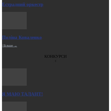
Естрадний оркестр
Поліна Коваленко
| Більше →
КОНКУРСИ
Я МАЮ ТАЛАНТ!