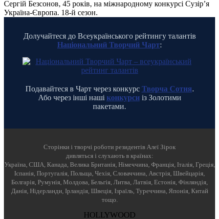
Сергій Безсонов, 45 років, на міжнародному конкурсі Сузір’я
Україна-Європа. 18-й сезон.
Долучайтеся до Всеукраїнського рейтингу талантів
Національний Творчий Чарт
:
Подавайтеся в Чарт через конкурс
Творча Сотня
.
Або через інші наші
конкурси
із Золотими
пакетами.
Cторінки і творчі роботи резидентів Алеї Зірок
дивляться і слухають в країнах:
Україна, США, Канада, Велика Британія, Німеччина, Франція, Італія, Греція,
Іспанія, Португалія, Польща, Чехія, Словаччина, Австрія, Швейцарія,
Болгарія, Румунія, Молдова, Бельгія, Литва, Латвія, Естонія, Фінляндія,
Данія, Нідерланди, Ірландія, Швеція, Ізраїль, Туреччина, Японія, Китай
тощо.
HOLLYWOOD