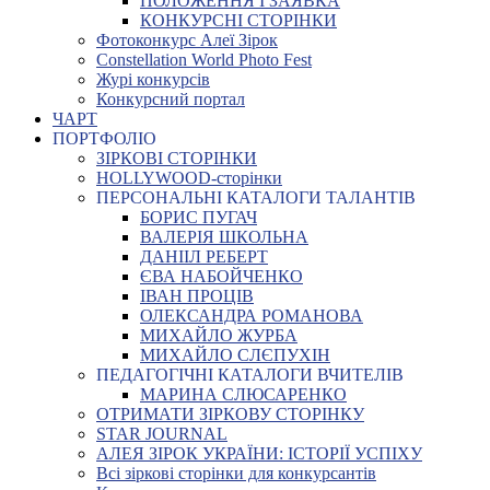
ПОЛОЖЕННЯ І ЗАЯВКА
КОНКУРСНІ СТОРІНКИ
Фотоконкурс Алеї Зірок
Constellation World Photo Fest
Журі конкурсів
Конкурсний портал
ЧАРТ
ПОРТФОЛІО
ЗІРКОВІ СТОРІНКИ
HOLLYWOOD-сторінки
ПЕРСОНАЛЬНІ КАТАЛОГИ ТАЛАНТІВ
БОРИС ПУГАЧ
ВАЛЕРІЯ ШКОЛЬНА
ДАНІІЛ РЕБЕРТ
ЄВА НАБОЙЧЕНКО
ІВАН ПРОЦІВ
ОЛЕКСАНДРА РОМАНОВА
МИХАЙЛО ЖУРБА
МИХАЙЛО СЛЄПУХІН
ПЕДАГОГІЧНІ КАТАЛОГИ ВЧИТЕЛІВ
МАРИНА СЛЮСАРЕНКО
ОТРИМАТИ ЗІРКОВУ СТОРІНКУ
STAR JOURNAL
АЛЕЯ ЗІРОК УКРАЇНИ: ІСТОРІЇ УСПІХУ
Всі зіркові сторінки для конкурсантів