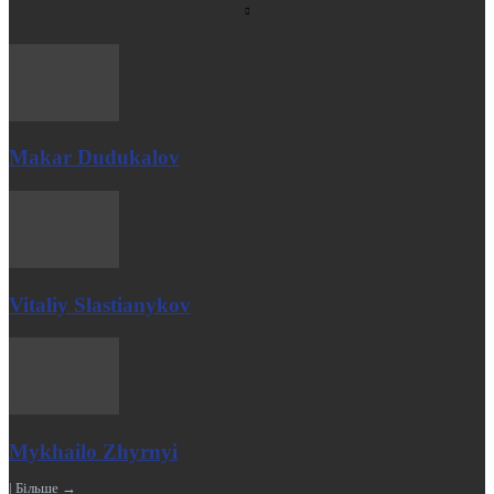
Makar Dudukalov
Vitaliy Slastianykov
Mykhailo Zhyrnyi
| Більше →