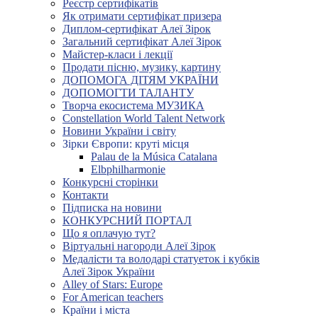
Реєстр сертифікатів
Як отримати сертифікат призера
Диплом-сертифікат Алеї Зірок
Загальний сертифікат Алеї Зірок
Майстер-класи і лекції
Продати пісню, музику, картину
ДОПОМОГА ДІТЯМ УКРАЇНИ
ДОПОМОГТИ ТАЛАНТУ
Творча екосистема МУЗИКА
Constellation World Talent Network
Новини України і світу
Зірки Європи: круті місця
Palau de la Música Catalana
Elbphilharmonie
Конкурсні сторінки
Контакти
Підписка на новини
КОНКУРСНИЙ ПОРТАЛ
Що я оплачую тут?
Віртуальні нагороди Алеї Зірок
Медалісти та володарі статуеток і кубків
Алеї Зірок України
Alley of Stars: Europe
For American teachers
Країни і міста