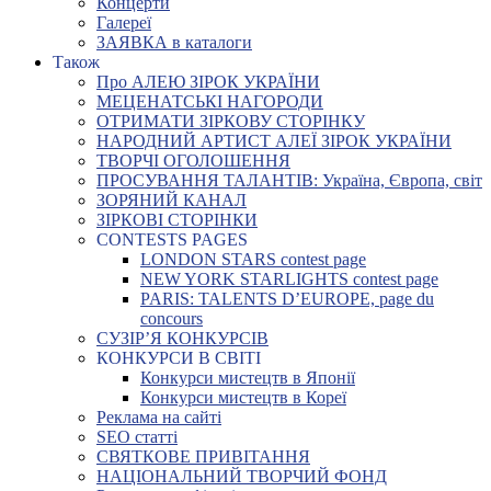
Концерти
Галереї
ЗАЯВКА в каталоги
Також
Про АЛЕЮ ЗІРОК УКРАЇНИ
МЕЦЕНАТСЬКІ НАГОРОДИ
ОТРИМАТИ ЗІРКОВУ СТОРІНКУ
НАРОДНИЙ АРТИСТ АЛЕЇ ЗІРОК УКРАЇНИ
ТВОРЧІ ОГОЛОШЕННЯ
ПРОСУВАННЯ ТАЛАНТІВ: Україна, Європа, світ
ЗОРЯНИЙ КАНАЛ
ЗІРКОВІ СТОРІНКИ
CONTESTS PAGES
LONDON STARS contest page
NEW YORK STARLIGHTS contest page
PARIS: TALENTS D’EUROPE, page du
concours
СУЗІР’Я КОНКУРСІВ
КОНКУРСИ В СВІТІ
Конкурси мистецтв в Японії
Конкурси мистецтв в Кореї
Реклама на сайті
SEO статті
СВЯТКОВЕ ПРИВІТАННЯ
НАЦІОНАЛЬНИЙ ТВОРЧИЙ ФОНД