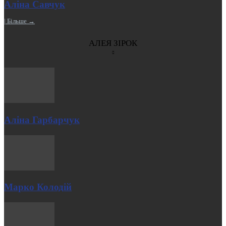
Аліна Савчук
| Більше →
АЛЕЯ ЗІРОК
Аліна Гарбарчук
Марко Колодій