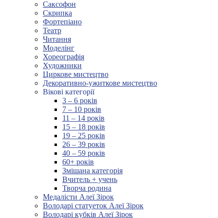
Саксофон
Скрипка
Фортепіано
Театр
Читання
Моделінг
Хореографія
Художники
Циркове мистецтво
Декоративно-ужиткове мистецтво
Вікові категорії
3 – 6 років
7 – 10 років
11 – 14 років
15 – 18 років
19 – 25 років
26 – 39 років
40 – 59 років
60+ років
Змішана категорія
Вчитель + учень
Творча родина
Медалісти Алеї Зірок
Володарі статуеток Алеї Зірок
Володарі кубків Алеї Зірок