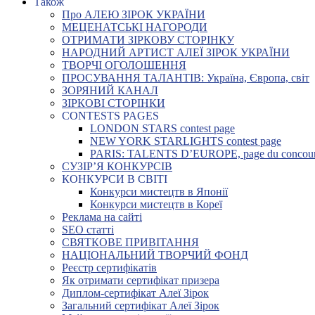
Також
Про АЛЕЮ ЗІРОК УКРАЇНИ
МЕЦЕНАТСЬКІ НАГОРОДИ
ОТРИМАТИ ЗІРКОВУ СТОРІНКУ
НАРОДНИЙ АРТИСТ АЛЕЇ ЗІРОК УКРАЇНИ
ТВОРЧІ ОГОЛОШЕННЯ
ПРОСУВАННЯ ТАЛАНТІВ: Україна, Європа, світ
ЗОРЯНИЙ КАНАЛ
ЗІРКОВІ СТОРІНКИ
CONTESTS PAGES
LONDON STARS contest page
NEW YORK STARLIGHTS contest page
PARIS: TALENTS D’EUROPE, page du concou
СУЗІР’Я КОНКУРСІВ
КОНКУРСИ В СВІТІ
Конкурси мистецтв в Японії
Конкурси мистецтв в Кореї
Реклама на сайті
SEO статті
СВЯТКОВЕ ПРИВІТАННЯ
НАЦІОНАЛЬНИЙ ТВОРЧИЙ ФОНД
Реєстр сертифікатів
Як отримати сертифікат призера
Диплом-сертифікат Алеї Зірок
Загальний сертифікат Алеї Зірок