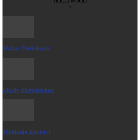
HOLLYWOOD
Makar Dudukalov
Vitaliy Slastianykov
Mykhailo Zhyrnyi