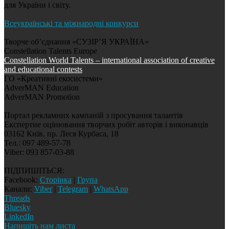
для України і світу.
Всеукраїнські та міжнародні конкурси
Творче об’єднання «СУЗІР’Я УКРАЇНА»
Constellation Talents Europe
Constellation World Talents – international association of creative
and educational contests
ГО «Креативні екосистеми»
AdverMAN Education
AdverMAN Promotion
Портал рекламних кампаній з просування талантів
Експертне оцінювання творчих робіт авторів і виконавців
03162 Київ, пр. Леся Курбаса, 18
Тел.: 097 489-57-78
Viber: 093 857-03-88
ПІДПИШІТЬСЯ:
Facebook:
Сторінка
|
Група
Канали:
Viber
|
Telegram
|
WhatsApp
Threads
Bluesky
LinkedIn
Напишіть нам листа