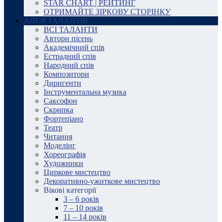
STAR CHART | РЕЙТИНГ
ОТРИМАЙТЕ ЗІРКОВУ СТОРІНКУ
АЛЕЯ ТАЛАНТІВ
ВСІ ТАЛАНТИ
Автори пісень
Академічний спів
Естрадний спів
Народний спів
Композитори
Диригенти
Інструментальна музика
Саксофон
Скрипка
Фортепіано
Театр
Читання
Моделінг
Хореографія
Художники
Циркове мистецтво
Декоративно-ужиткове мистецтво
Вікові категорії
3 – 6 років
7 – 10 років
11 – 14 років