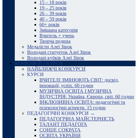
15 – 18 років
19 – 25 років
26 – 39 років
40 – 59 років
60+ років
Змішана категорія
Вчитель + учень
Творча родина
Медалісти Алеї Зірок
Володарі статуеток Алеї Зірок
Володарі кубків Алеї Зірок
КОНКУРСИ І КУРСИ
НАЙБЛИЖЧІ КОНКУРСИ
КУРСИ
ВЧИТЕЛІ ЗМІНЮЮТЬ СВІТ: досвід,
інновації, успіх. 60 годин
МУЗИЧНА ОСВІТА І МУЗИЧНА
ІНДУСТРІЯ: Україна, Європа, світ. 60 годин
ІНКЛЮЗИВНА ОСВІТА: педагогічні та
психологічні аспекти. 15 годин
ПЕДАГОГІЧНІ КОНКУРСИ →
ПЕДАГОГІЧНА МАЙСТЕРНІСТЬ
ТАЛАНТ ПЕДАГОГА
СОНЦЕ СОКРАТА
ОСВІТА УКРАЇНИ