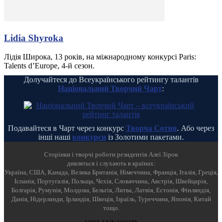
Lidia Shyroka
Лідія Широка, 13 років, на міжнародному конкурсі Paris:
Talents d’Europe, 4-й сезон.
Долучайтеся до Всеукраїнського рейтингу талантів
Національний Творчий Чарт
:
Подавайтеся в Чарт через конкурс
Творча Сотня
. Або через
інші наші
конкурси
із Золотими пакетами.
Cторінки і творчі роботи резидентів Алеї Зірок
дивляться і слухають в країнах:
Україна, США, Канада, Велика Британія, Німеччина, Франція, Італія, Греція,
Іспанія, Португалія, Польща, Чехія, Словаччина, Австрія, Швейцарія,
Болгарія, Румунія, Молдова, Бельгія, Литва, Латвія, Естонія, Фінляндія,
Данія, Нідерланди, Ірландія, Швеція, Ізраїль, Туреччина, Японія, Китай
тощо.