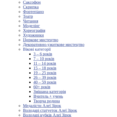
Саксофон
Скрипка
Фортепіано
Театр
Читання
Моделінг
Хореографія
Художники
Циркове мистецтво
Декоративно-ужиткове мистецтво
Вікові категорії
3 – 6 років
7 – 10 років
11 – 14 років
15 – 18 років
19 – 25 років
26 – 39 років
40 – 59 років
60+ років
Змішана категорія
Вчитель + учень
Творча родина
Медалісти Алеї Зірок
Володарі статуеток Алеї Зірок
Володарі кубків Алеї Зірок