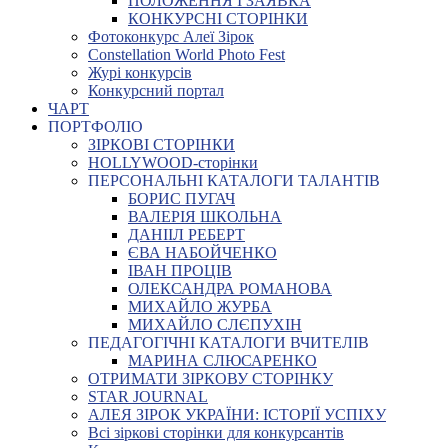
ПОЛОЖЕННЯ І ЗАЯВКА
КОНКУРСНІ СТОРІНКИ
Фотоконкурс Алеї Зірок
Constellation World Photo Fest
Журі конкурсів
Конкурсний портал
ЧАРТ
ПОРТФОЛІО
ЗІРКОВІ СТОРІНКИ
HOLLYWOOD-сторінки
ПЕРСОНАЛЬНІ КАТАЛОГИ ТАЛАНТІВ
БОРИС ПУГАЧ
ВАЛЕРІЯ ШКОЛЬНА
ДАНІІЛ РЕБЕРТ
ЄВА НАБОЙЧЕНКО
ІВАН ПРОЦІВ
ОЛЕКСАНДРА РОМАНОВА
МИХАЙЛО ЖУРБА
МИХАЙЛО СЛЄПУХІН
ПЕДАГОГІЧНІ КАТАЛОГИ ВЧИТЕЛІВ
МАРИНА СЛЮСАРЕНКО
ОТРИМАТИ ЗІРКОВУ СТОРІНКУ
STAR JOURNAL
АЛЕЯ ЗІРОК УКРАЇНИ: ІСТОРІЇ УСПІХУ
Всі зіркові сторінки для конкурсантів