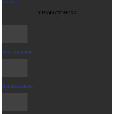
| Більше →
ЗІРКОВІ СТОРІНКИ
Іван Липовик
Віолета Заєць