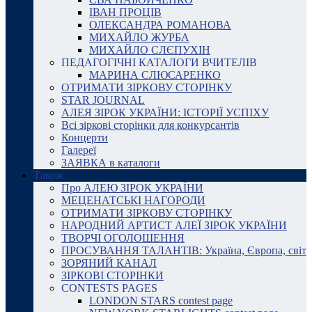
ІВАН ПРОЦІВ
ОЛЕКСАНДРА РОМАНОВА
МИХАЙЛО ЖУРБА
МИХАЙЛО СЛЄПУХІН
ПЕДАГОГІЧНІ КАТАЛОГИ ВЧИТЕЛІВ
МАРИНА СЛЮСАРЕНКО
ОТРИМАТИ ЗІРКОВУ СТОРІНКУ
STAR JOURNAL
АЛЕЯ ЗІРОК УКРАЇНИ: ІСТОРІЇ УСПІХУ
Всі зіркові сторінки для конкурсантів
Концерти
Галереї
ЗАЯВКА в каталоги
Також
Про АЛЕЮ ЗІРОК УКРАЇНИ
МЕЦЕНАТСЬКІ НАГОРОДИ
ОТРИМАТИ ЗІРКОВУ СТОРІНКУ
НАРОДНИЙ АРТИСТ АЛЕЇ ЗІРОК УКРАЇНИ
ТВОРЧІ ОГОЛОШЕННЯ
ПРОСУВАННЯ ТАЛАНТІВ: Україна, Європа, світ
ЗОРЯНИЙ КАНАЛ
ЗІРКОВІ СТОРІНКИ
CONTESTS PAGES
LONDON STARS contest page