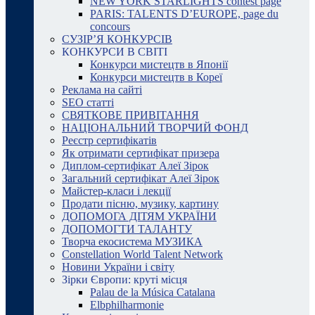
NEW YORK STARLIGHTS contest page
PARIS: TALENTS D’EUROPE, page du
concours
СУЗІР’Я КОНКУРСІВ
КОНКУРСИ В СВІТІ
Конкурси мистецтв в Японії
Конкурси мистецтв в Кореї
Реклама на сайті
SEO статті
СВЯТКОВЕ ПРИВІТАННЯ
НАЦІОНАЛЬНИЙ ТВОРЧИЙ ФОНД
Реєстр сертифікатів
Як отримати сертифікат призера
Диплом-сертифікат Алеї Зірок
Загальний сертифікат Алеї Зірок
Майстер-класи і лекції
Продати пісню, музику, картину
ДОПОМОГА ДІТЯМ УКРАЇНИ
ДОПОМОГТИ ТАЛАНТУ
Творча екосистема МУЗИКА
Constellation World Talent Network
Новини України і світу
Зірки Європи: круті місця
Palau de la Música Catalana
Elbphilharmonie