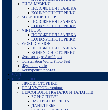
СИЛА МУЗИКИ
ПОЛОЖЕННЯ І ЗАЯВКА
КОНКУРСНІ СТОРІНКИ
МУЗИЧНИЙ ВІТЕР
ПОЛОЖЕННЯ І ЗАЯВКА
КОНКУРСНІ СТОРІНКИ
VIRTUOSO
ПОЛОЖЕННЯ І ЗАЯВКА
КОНКУРСНІ СТОРІНКИ
WORLD VISION
ПОЛОЖЕННЯ І ЗАЯВКА
КОНКУРСНІ СТОРІНКИ
Фотоконкурс Алеї Зірок
Constellation World Photo Fest
Журі конкурсів
Конкурсний портал
ЧАРТ
ПОРТФОЛІО
ЗІРКОВІ СТОРІНКИ
HOLLYWOOD-сторінки
ПЕРСОНАЛЬНІ КАТАЛОГИ ТАЛАНТІВ
БОРИС ПУГАЧ
ВАЛЕРІЯ ШКОЛЬНА
ДАНІІЛ РЕБЕРТ
ЄВА НАБОЙЧЕНКО