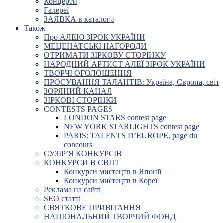
Концерти
Галереї
ЗАЯВКА в каталоги
Також
Про АЛЕЮ ЗІРОК УКРАЇНИ
МЕЦЕНАТСЬКІ НАГОРОДИ
ОТРИМАТИ ЗІРКОВУ СТОРІНКУ
НАРОДНИЙ АРТИСТ АЛЕЇ ЗІРОК УКРАЇНИ
ТВОРЧІ ОГОЛОШЕННЯ
ПРОСУВАННЯ ТАЛАНТІВ: Україна, Європа, світ
ЗОРЯНИЙ КАНАЛ
ЗІРКОВІ СТОРІНКИ
CONTESTS PAGES
LONDON STARS contest page
NEW YORK STARLIGHTS contest page
PARIS: TALENTS D’EUROPE, page du
concours
СУЗІР’Я КОНКУРСІВ
КОНКУРСИ В СВІТІ
Конкурси мистецтв в Японії
Конкурси мистецтв в Кореї
Реклама на сайті
SEO статті
СВЯТКОВЕ ПРИВІТАННЯ
НАЦІОНАЛЬНИЙ ТВОРЧИЙ ФОНД