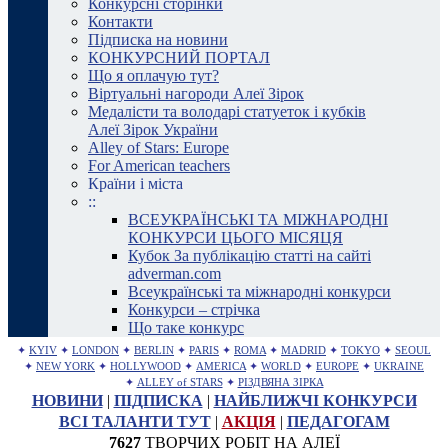
Конкурсні сторінки
Контакти
Підписка на новини
КОНКУРСНИЙ ПОРТАЛ
Що я оплачую тут?
Віртуальні нагороди Алеї Зірок
Медалісти та володарі статуеток і кубків
Алеї Зірок України
Alley of Stars: Europe
For American teachers
Країни і міста
::
ВСЕУКРАЇНСЬКІ ТА МІЖНАРОДНІ
КОНКУРСИ ЦЬОГО МІСЯЦЯ
Кубок За публікацію статті на сайті
adverman.com
Всеукраїнські та міжнародні конкурси
Конкурси – стрічка
Що таке конкурс
✦
KYIV
✦
LONDON
✦
BERLIN
✦
PARIS
✦
ROMA
✦
MADRID
✦
TOKYO
✦
SEOUL
✦
NEW YORK
✦
HOLLYWOOD
✦
AMERICA
✦
WORLD
✦
EUROPE
✦
UKRAINE
✦
ALLEY of STARS
✦
РІЗДВЯНА ЗІРКА
НОВИНИ
|
ПІДПИСКА
|
НАЙБЛИЖЧІ КОНКУРСИ
ВСІ ТАЛАНТИ ТУТ
|
АКЦІЯ
|
ПЕДАГОГАМ
7627
ТВОРЧИХ РОБІТ НА АЛЕЇ