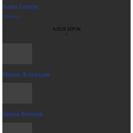
Аліна Савчук
| Більше →
АЛЕЯ ЗІРОК
Макар Дудукалов
Ярина Фегецин