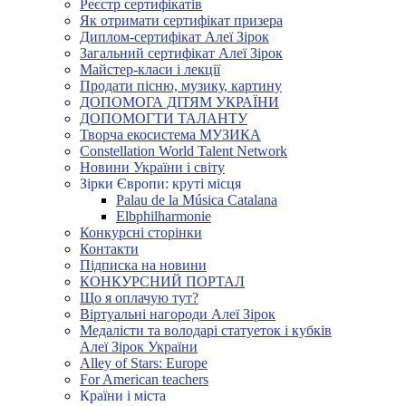
Реєстр сертифікатів
Як отримати сертифікат призера
Диплом-сертифікат Алеї Зірок
Загальний сертифікат Алеї Зірок
Майстер-класи і лекції
Продати пісню, музику, картину
ДОПОМОГА ДІТЯМ УКРАЇНИ
ДОПОМОГТИ ТАЛАНТУ
Творча екосистема МУЗИКА
Constellation World Talent Network
Новини України і світу
Зірки Європи: круті місця
Palau de la Música Catalana
Elbphilharmonie
Конкурсні сторінки
Контакти
Підписка на новини
КОНКУРСНИЙ ПОРТАЛ
Що я оплачую тут?
Віртуальні нагороди Алеї Зірок
Медалісти та володарі статуеток і кубків
Алеї Зірок України
Alley of Stars: Europe
For American teachers
Країни і міста