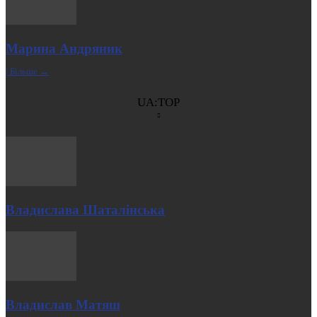
Марина Андряник
| Більше →
UA:TOP
Владислава Шаталінська
Владислав Матяш