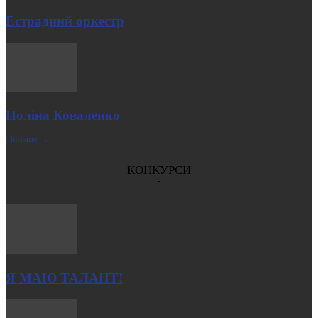
Естрадний оркестр
Поліна Коваленко
| Більше →
КОНКУРСИ
Я МАЮ ТАЛАНТ!