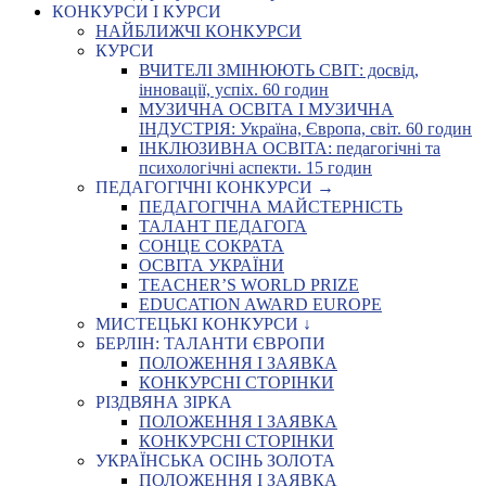
КОНКУРСИ І КУРСИ
НАЙБЛИЖЧІ КОНКУРСИ
КУРСИ
ВЧИТЕЛІ ЗМІНЮЮТЬ СВІТ: досвід,
інновації, успіх. 60 годин
МУЗИЧНА ОСВІТА І МУЗИЧНА
ІНДУСТРІЯ: Україна, Європа, світ. 60 годин
ІНКЛЮЗИВНА ОСВІТА: педагогічні та
психологічні аспекти. 15 годин
ПЕДАГОГІЧНІ КОНКУРСИ →
ПЕДАГОГІЧНА МАЙСТЕРНІСТЬ
ТАЛАНТ ПЕДАГОГА
СОНЦЕ СОКРАТА
ОСВІТА УКРАЇНИ
TEACHER’S WORLD PRIZE
EDUCATION AWARD EUROPE
МИСТЕЦЬКІ КОНКУРСИ ↓
БЕРЛІН: ТАЛАНТИ ЄВРОПИ
ПОЛОЖЕННЯ І ЗАЯВКА
КОНКУРСНІ СТОРІНКИ
РІЗДВЯНА ЗІРКА
ПОЛОЖЕННЯ І ЗАЯВКА
КОНКУРСНІ СТОРІНКИ
УКРАЇНСЬКА ОСІНЬ ЗОЛОТА
ПОЛОЖЕННЯ І ЗАЯВКА