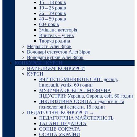
15 – 18 років
19 – 25 років
26 – 39 років
40 – 59 років
60+ років
Змішана категорія
Вчитель + учень
Творча родина
Медалісти Алеї Зірок
Володарі статуеток Алеї Зірок
Володарі кубків Алеї Зірок
КОНКУРСИ І КУРСИ
НАЙБЛИЖЧІ КОНКУРСИ
КУРСИ
ВЧИТЕЛІ ЗМІНЮЮТЬ СВІТ: досвід,
інновації, успіх. 60 годин
МУЗИЧНА ОСВІТА І МУЗИЧНА
ІНДУСТРІЯ: Україна, Європа, світ. 60 годин
ІНКЛЮЗИВНА ОСВІТА: педагогічні та
психологічні аспекти. 15 годин
ПЕДАГОГІЧНІ КОНКУРСИ →
ПЕДАГОГІЧНА МАЙСТЕРНІСТЬ
ТАЛАНТ ПЕДАГОГА
СОНЦЕ СОКРАТА
ОСВІТА УКРАЇНИ