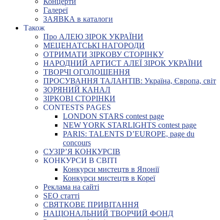
Концерти
Галереї
ЗАЯВКА в каталоги
Також
Про АЛЕЮ ЗІРОК УКРАЇНИ
МЕЦЕНАТСЬКІ НАГОРОДИ
ОТРИМАТИ ЗІРКОВУ СТОРІНКУ
НАРОДНИЙ АРТИСТ АЛЕЇ ЗІРОК УКРАЇНИ
ТВОРЧІ ОГОЛОШЕННЯ
ПРОСУВАННЯ ТАЛАНТІВ: Україна, Європа, світ
ЗОРЯНИЙ КАНАЛ
ЗІРКОВІ СТОРІНКИ
CONTESTS PAGES
LONDON STARS contest page
NEW YORK STARLIGHTS contest page
PARIS: TALENTS D’EUROPE, page du
concours
СУЗІР’Я КОНКУРСІВ
КОНКУРСИ В СВІТІ
Конкурси мистецтв в Японії
Конкурси мистецтв в Кореї
Реклама на сайті
SEO статті
СВЯТКОВЕ ПРИВІТАННЯ
НАЦІОНАЛЬНИЙ ТВОРЧИЙ ФОНД