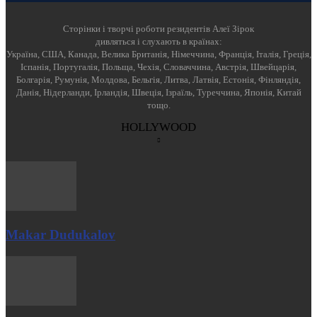
Cторінки і творчі роботи резидентів Алеї Зірок
дивляться і слухають в країнах:
Україна, США, Канада, Велика Британія, Німеччина, Франція, Італія, Греція,
Іспанія, Португалія, Польща, Чехія, Словаччина, Австрія, Швейцарія,
Болгарія, Румунія, Молдова, Бельгія, Литва, Латвія, Естонія, Фінляндія,
Данія, Нідерланди, Ірландія, Швеція, Ізраїль, Туреччина, Японія, Китай
тощо.
HOLLYWOOD
Makar Dudukalov