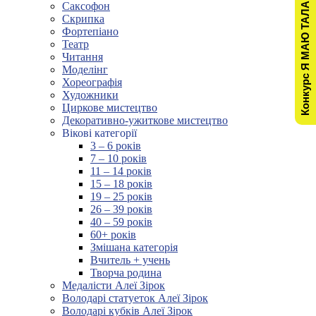
Конкурс Я МАЮ ТАЛАНТ!
Саксофон
Скрипка
Фортепіано
Театр
Читання
Моделінг
Хореографія
Художники
Циркове мистецтво
Декоративно-ужиткове мистецтво
Вікові категорії
3 – 6 років
7 – 10 років
11 – 14 років
15 – 18 років
19 – 25 років
26 – 39 років
40 – 59 років
60+ років
Змішана категорія
Вчитель + учень
Творча родина
Медалісти Алеї Зірок
Володарі статуеток Алеї Зірок
Володарі кубків Алеї Зірок