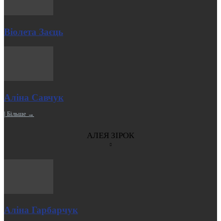
Віолета Заєць
Аліна Савчук
| Більше →
АЛЕЯ ЗІРОК
Аліна Гарбарчук