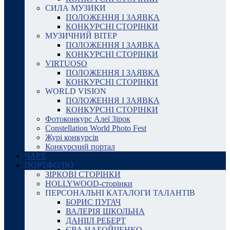
СИЛА МУЗИКИ
ПОЛОЖЕННЯ І ЗАЯВКА
КОНКУРСНІ СТОРІНКИ
МУЗИЧНИЙ ВІТЕР
ПОЛОЖЕННЯ І ЗАЯВКА
КОНКУРСНІ СТОРІНКИ
VIRTUOSO
ПОЛОЖЕННЯ І ЗАЯВКА
КОНКУРСНІ СТОРІНКИ
WORLD VISION
ПОЛОЖЕННЯ І ЗАЯВКА
КОНКУРСНІ СТОРІНКИ
Фотоконкурс Алеї Зірок
Constellation World Photo Fest
Журі конкурсів
Конкурсний портал
ЧАРТ
ПОРТФОЛІО
ЗІРКОВІ СТОРІНКИ
HOLLYWOOD-сторінки
ПЕРСОНАЛЬНІ КАТАЛОГИ ТАЛАНТІВ
БОРИС ПУГАЧ
ВАЛЕРІЯ ШКОЛЬНА
ДАНІІЛ РЕБЕРТ
ЄВА НАБОЙЧЕНКО