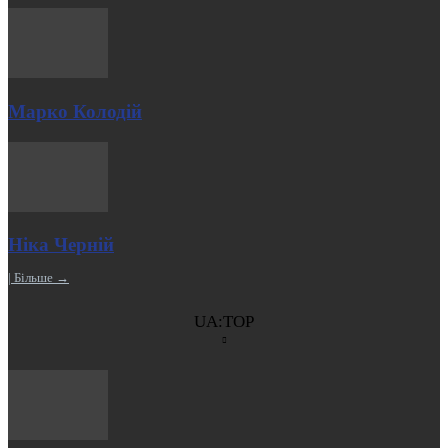
Марко Колодій
Ніка Черній
| Більше →
UA:TOP