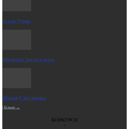
Алла Учик
Вікторія Загорулько
Марія Світлична
| Більше →
КОНКУРСИ