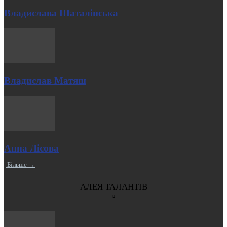
Владислава Шаталінська
Владислав Матяш
Анна Лісова
| Більше →
АЛЕЯ ТАЛАНТІВ