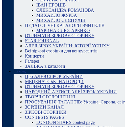
ІВАН ПРОЦІВ
ОЛЕКСАНДРА РОМАНОВА
МИХАЙЛО ЖУРБА
МИХАЙЛО СЛЄПУХІН
ПЕДАГОГІЧНІ КАТАЛОГИ ВЧИТЕЛІВ
МАРИНА СЛЮСАРЕНКО
ОТРИМАТИ ЗІРКОВУ СТОРІНКУ
STAR JOURNAL
АЛЕЯ ЗІРОК УКРАЇНИ: ІСТОРІЇ УСПІХУ
Всі зіркові сторінки для конкурсантів
Концерти
Галереї
ЗАЯВКА в каталоги
Також
Про АЛЕЮ ЗІРОК УКРАЇНИ
МЕЦЕНАТСЬКІ НАГОРОДИ
ОТРИМАТИ ЗІРКОВУ СТОРІНКУ
НАРОДНИЙ АРТИСТ АЛЕЇ ЗІРОК УКРАЇНИ
ТВОРЧІ ОГОЛОШЕННЯ
ПРОСУВАННЯ ТАЛАНТІВ: Україна, Європа, світ
ЗОРЯНИЙ КАНАЛ
ЗІРКОВІ СТОРІНКИ
CONTESTS PAGES
LONDON STARS contest page