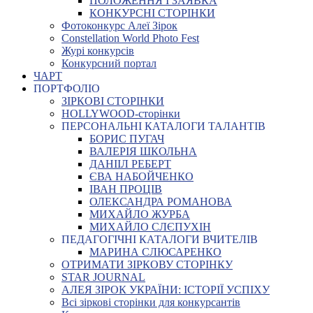
ПОЛОЖЕННЯ І ЗАЯВКА
КОНКУРСНІ СТОРІНКИ
Фотоконкурс Алеї Зірок
Constellation World Photo Fest
Журі конкурсів
Конкурсний портал
ЧАРТ
ПОРТФОЛІО
ЗІРКОВІ СТОРІНКИ
HOLLYWOOD-сторінки
ПЕРСОНАЛЬНІ КАТАЛОГИ ТАЛАНТІВ
БОРИС ПУГАЧ
ВАЛЕРІЯ ШКОЛЬНА
ДАНІІЛ РЕБЕРТ
ЄВА НАБОЙЧЕНКО
ІВАН ПРОЦІВ
ОЛЕКСАНДРА РОМАНОВА
МИХАЙЛО ЖУРБА
МИХАЙЛО СЛЄПУХІН
ПЕДАГОГІЧНІ КАТАЛОГИ ВЧИТЕЛІВ
МАРИНА СЛЮСАРЕНКО
ОТРИМАТИ ЗІРКОВУ СТОРІНКУ
STAR JOURNAL
АЛЕЯ ЗІРОК УКРАЇНИ: ІСТОРІЇ УСПІХУ
Всі зіркові сторінки для конкурсантів