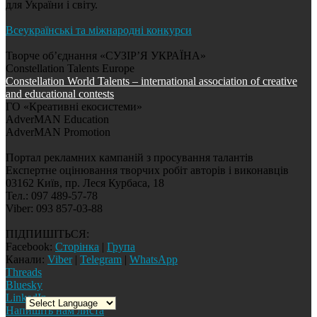
для України і світу.
Всеукраїнські та міжнародні конкурси
Творче об’єднання «СУЗІР’Я УКРАЇНА»
Constellation Talents Europe
Constellation World Talents – international association of creative
and educational contests
ГО «Креативні екосистеми»
AdverMAN Education
AdverMAN Promotion
Портал рекламних кампаній з просування талантів
Експертне оцінювання творчих робіт авторів і виконавців
03162 Київ, пр. Леся Курбаса, 18
Тел.: 097 489-57-78
Viber: 093 857-03-88
ПІДПИШІТЬСЯ:
Facebook:
Сторінка
|
Група
Канали:
Viber
|
Telegram
|
WhatsApp
Threads
Bluesky
LinkedIn
Напишіть нам листа