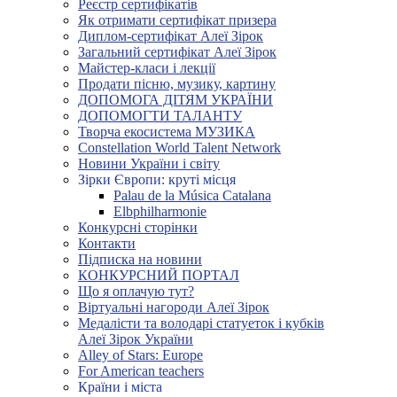
Реєстр сертифікатів
Як отримати сертифікат призера
Диплом-сертифікат Алеї Зірок
Загальний сертифікат Алеї Зірок
Майстер-класи і лекції
Продати пісню, музику, картину
ДОПОМОГА ДІТЯМ УКРАЇНИ
ДОПОМОГТИ ТАЛАНТУ
Творча екосистема МУЗИКА
Constellation World Talent Network
Новини України і світу
Зірки Європи: круті місця
Palau de la Música Catalana
Elbphilharmonie
Конкурсні сторінки
Контакти
Підписка на новини
КОНКУРСНИЙ ПОРТАЛ
Що я оплачую тут?
Віртуальні нагороди Алеї Зірок
Медалісти та володарі статуеток і кубків
Алеї Зірок України
Alley of Stars: Europe
For American teachers
Країни і міста