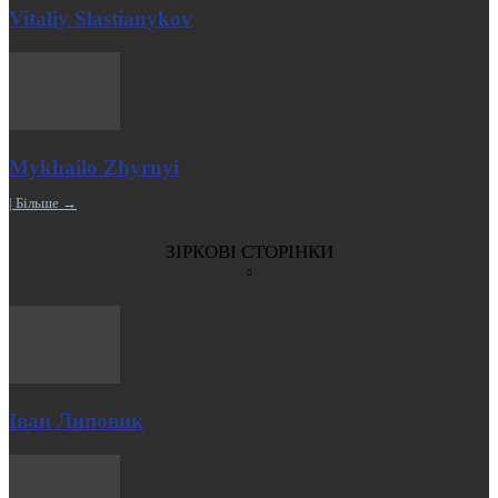
Vitaliy Slastianykov
Mykhailo Zhyrnyi
| Більше →
ЗІРКОВІ СТОРІНКИ
Іван Липовик