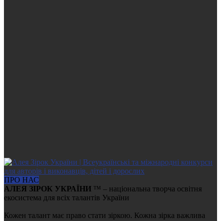
ПРО НАС
АЛЕЯ ЗІРОК УКРАЇНИ
™ – національна творча освітня
екосистема для всіх талантів України
Кожен талант має право стати зіркою. Кожна зірка важлива