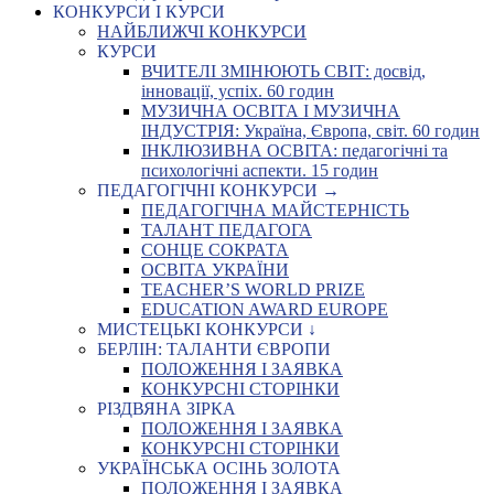
КОНКУРСИ І КУРСИ
НАЙБЛИЖЧІ КОНКУРСИ
КУРСИ
ВЧИТЕЛІ ЗМІНЮЮТЬ СВІТ: досвід,
інновації, успіх. 60 годин
МУЗИЧНА ОСВІТА І МУЗИЧНА
ІНДУСТРІЯ: Україна, Європа, світ. 60 годин
ІНКЛЮЗИВНА ОСВІТА: педагогічні та
психологічні аспекти. 15 годин
ПЕДАГОГІЧНІ КОНКУРСИ →
ПЕДАГОГІЧНА МАЙСТЕРНІСТЬ
ТАЛАНТ ПЕДАГОГА
СОНЦЕ СОКРАТА
ОСВІТА УКРАЇНИ
TEACHER’S WORLD PRIZE
EDUCATION AWARD EUROPE
МИСТЕЦЬКІ КОНКУРСИ ↓
БЕРЛІН: ТАЛАНТИ ЄВРОПИ
ПОЛОЖЕННЯ І ЗАЯВКА
КОНКУРСНІ СТОРІНКИ
РІЗДВЯНА ЗІРКА
ПОЛОЖЕННЯ І ЗАЯВКА
КОНКУРСНІ СТОРІНКИ
УКРАЇНСЬКА ОСІНЬ ЗОЛОТА
ПОЛОЖЕННЯ І ЗАЯВКА