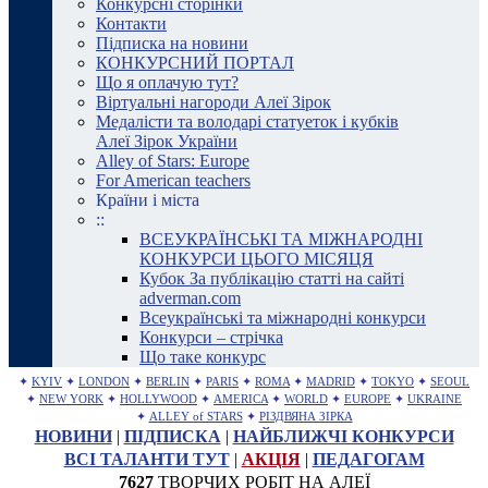
Конкурсні сторінки
Контакти
Підписка на новини
КОНКУРСНИЙ ПОРТАЛ
Що я оплачую тут?
Віртуальні нагороди Алеї Зірок
Медалісти та володарі статуеток і кубків
Алеї Зірок України
Alley of Stars: Europe
For American teachers
Країни і міста
::
ВСЕУКРАЇНСЬКІ ТА МІЖНАРОДНІ
КОНКУРСИ ЦЬОГО МІСЯЦЯ
Кубок За публікацію статті на сайті
adverman.com
Всеукраїнські та міжнародні конкурси
Конкурси – стрічка
Що таке конкурс
✦
KYIV
✦
LONDON
✦
BERLIN
✦
PARIS
✦
ROMA
✦
MADRID
✦
TOKYO
✦
SEOUL
✦
NEW YORK
✦
HOLLYWOOD
✦
AMERICA
✦
WORLD
✦
EUROPE
✦
UKRAINE
✦
ALLEY of STARS
✦
РІЗДВЯНА ЗІРКА
НОВИНИ
|
ПІДПИСКА
|
НАЙБЛИЖЧІ КОНКУРСИ
ВСІ ТАЛАНТИ ТУТ
|
АКЦІЯ
|
ПЕДАГОГАМ
7627
ТВОРЧИХ РОБІТ НА АЛЕЇ