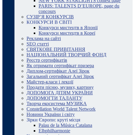
NEW YORK STARLIGHTS contest page
PARIS: TALENTS D’EUROPE, page du
concours
СУЗІР’Я КОНКУРСІВ
КОНКУРСИ В СВІТІ
Конкурси мистецтв в Японії
Конкурси мистецтв в Кореї
Реклама на сайті
SEO статті
СВЯТКОВЕ ПРИВІТАННЯ
НАЦІОНАЛЬНИЙ ТВОРЧИЙ ФОНД
Реєстр сертифікатів
Як отримати сертифікат призера
Диплом-сертифікат Алеї Зірок
Загальний сертифікат Алеї Зірок
Майстер-класи і лекції
Продати пісню, музику, картину
ДОПОМОГА ДІТЯМ УКРАЇНИ
ДОПОМОГТИ ТАЛАНТУ
Творча екосистема МУЗИКА
Constellation World Talent Network
Новини України і світу
Зірки Європи: круті місця
Palau de la Música Catalana
Elbphilharmonie