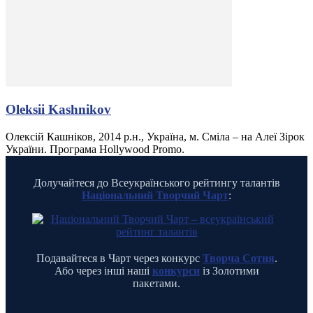
Oleksii Kashnikov
Олексій Кашніков, 2014 р.н., Україна, м. Сміла – на Алеї Зірок
України. Програма Hollywood Promo.
Долучайтеся до Всеукраїнського рейтингу талантів
Національний Творчий Чарт
:
Подавайтеся в Чарт через конкурс
Творча Сотня
.
Або через інші наші
конкурси
із Золотими
пакетами.