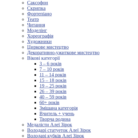
Саксофон
Скрипка
Фортепіано
Театр
Читання
Моделінг
Хореографія
Художники
Циркове мистецтво
Декоративно-ужиткове мистецтво
Вікові категорії
3 – 6 років
7 – 10 років
11 – 14 років
15 – 18 років
19 – 25 років
26 – 39 років
40 – 59 років
60+ років
Змішана категорія
Вчитель + учень
Творча родина
Медалісти Алеї Зірок
Володарі статуеток Алеї Зірок
Володарі кубків Алеї Зірок