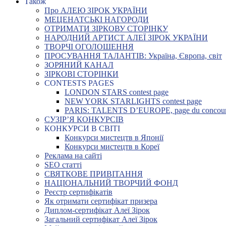
Також
Про АЛЕЮ ЗІРОК УКРАЇНИ
МЕЦЕНАТСЬКІ НАГОРОДИ
ОТРИМАТИ ЗІРКОВУ СТОРІНКУ
НАРОДНИЙ АРТИСТ АЛЕЇ ЗІРОК УКРАЇНИ
ТВОРЧІ ОГОЛОШЕННЯ
ПРОСУВАННЯ ТАЛАНТІВ: Україна, Європа, світ
ЗОРЯНИЙ КАНАЛ
ЗІРКОВІ СТОРІНКИ
CONTESTS PAGES
LONDON STARS contest page
NEW YORK STARLIGHTS contest page
PARIS: TALENTS D’EUROPE, page du concou
СУЗІР’Я КОНКУРСІВ
КОНКУРСИ В СВІТІ
Конкурси мистецтв в Японії
Конкурси мистецтв в Кореї
Реклама на сайті
SEO статті
СВЯТКОВЕ ПРИВІТАННЯ
НАЦІОНАЛЬНИЙ ТВОРЧИЙ ФОНД
Реєстр сертифікатів
Як отримати сертифікат призера
Диплом-сертифікат Алеї Зірок
Загальний сертифікат Алеї Зірок