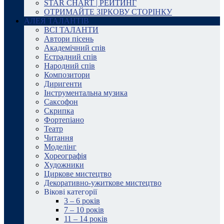
STAR CHART | РЕЙТИНГ
ОТРИМАЙТЕ ЗІРКОВУ СТОРІНКУ
АЛЕЯ ТАЛАНТІВ
ВСІ ТАЛАНТИ
Автори пісень
Академічний спів
Естрадний спів
Народний спів
Композитори
Диригенти
Інструментальна музика
Саксофон
Скрипка
Фортепіано
Театр
Читання
Моделінг
Хореографія
Художники
Циркове мистецтво
Декоративно-ужиткове мистецтво
Вікові категорії
3 – 6 років
7 – 10 років
11 – 14 років