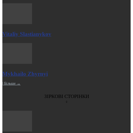
Vitaliy Slastianykov
Mykhailo Zhyrnyi
| Більше →
ЗІРКОВІ СТОРІНКИ