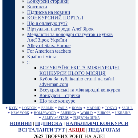
Конкурсні сторінки
Контакти
Підписка на новини
КОНКУРСНИЙ ПОРТАЛ
Що я оплачую тут?
Віртуальні нагороди Алеї Зірок
Медалісти та володарі статуеток і кубків
Алеї Зірок України
Alley of Stars: Europe
For American teachers
Країни і міста
::
ВСЕУКРАЇНСЬКІ ТА МІЖНАРОДНІ
КОНКУРСИ ЦЬОГО МІСЯЦЯ
Кубок За публікацію статті на сайті
adverman.com
Всеукраїнські та міжнародні конкурси
Конкурси – стрічка
Що таке конкурс
✦
KYIV
✦
LONDON
✦
BERLIN
✦
PARIS
✦
ROMA
✦
MADRID
✦
TOKYO
✦
SEOUL
✦
NEW YORK
✦
HOLLYWOOD
✦
AMERICA
✦
WORLD
✦
EUROPE
✦
UKRAINE
✦
ALLEY of STARS
✦
РІЗДВЯНА ЗІРКА
НОВИНИ
|
ПІДПИСКА
|
НАЙБЛИЖЧІ КОНКУРСИ
ВСІ ТАЛАНТИ ТУТ
|
АКЦІЯ
|
ПЕДАГОГАМ
7627
ТВОРЧИХ РОБІТ НА АЛЕЇ