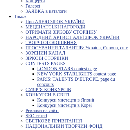
Концерти
Галереї
ЗАЯВКА в каталоги
Також
Про АЛЕЮ ЗІРОК УКРАЇНИ
МЕЦЕНАТСЬКІ НАГОРОДИ
ОТРИМАТИ ЗІРКОВУ СТОРІНКУ
НАРОДНИЙ АРТИСТ АЛЕЇ ЗІРОК УКРАЇНИ
ТВОРЧІ ОГОЛОШЕННЯ
ПРОСУВАННЯ ТАЛАНТІВ: Україна, Європа, світ
ЗОРЯНИЙ КАНАЛ
ЗІРКОВІ СТОРІНКИ
CONTESTS PAGES
LONDON STARS contest page
NEW YORK STARLIGHTS contest page
PARIS: TALENTS D’EUROPE, page du
concours
СУЗІР’Я КОНКУРСІВ
КОНКУРСИ В СВІТІ
Конкурси мистецтв в Японії
Конкурси мистецтв в Кореї
Реклама на сайті
SEO статті
СВЯТКОВЕ ПРИВІТАННЯ
НАЦІОНАЛЬНИЙ ТВОРЧИЙ ФОНД