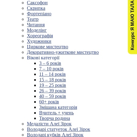
Конкурс Я МАЮ ТАЛАНТ!
Саксофон
Скрипка
Фортепіано
Театр
Читання
Моделінг
Хореографія
Художники
Циркове мистецтво
Декоративно-ужиткове мистецтво
Вікові категорії
3 – 6 років
7 – 10 років
11 – 14 років
15 – 18 років
19 – 25 років
26 – 39 років
40 – 59 років
60+ років
Змішана категорія
Вчитель + учень
Творча родина
Медалісти Алеї Зірок
Володарі статуеток Алеї Зірок
Володарі кубків Алеї Зірок