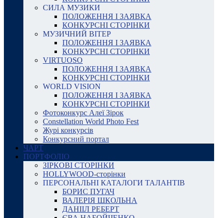
СИЛА МУЗИКИ
ПОЛОЖЕННЯ І ЗАЯВКА
КОНКУРСНІ СТОРІНКИ
МУЗИЧНИЙ ВІТЕР
ПОЛОЖЕННЯ І ЗАЯВКА
КОНКУРСНІ СТОРІНКИ
VIRTUOSO
ПОЛОЖЕННЯ І ЗАЯВКА
КОНКУРСНІ СТОРІНКИ
WORLD VISION
ПОЛОЖЕННЯ І ЗАЯВКА
КОНКУРСНІ СТОРІНКИ
Фотоконкурс Алеї Зірок
Constellation World Photo Fest
Журі конкурсів
Конкурсний портал
ЧАРТ
ПОРТФОЛІО
ЗІРКОВІ СТОРІНКИ
HOLLYWOOD-сторінки
ПЕРСОНАЛЬНІ КАТАЛОГИ ТАЛАНТІВ
БОРИС ПУГАЧ
ВАЛЕРІЯ ШКОЛЬНА
ДАНІІЛ РЕБЕРТ
ЄВА НАБОЙЧЕНКО