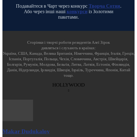
Подавайтеся в Чарт через конкурс
Творча Сотня
.
Або через інші наші
конкурси
із Золотими
пакетами.
Cторінки і творчі роботи резидентів Алеї Зірок
дивляться і слухають в країнах:
Україна, США, Канада, Велика Британія, Німеччина, Франція, Італія, Греція,
Іспанія, Португалія, Польща, Чехія, Словаччина, Австрія, Швейцарія,
Болгарія, Румунія, Молдова, Бельгія, Литва, Латвія, Естонія, Фінляндія,
Данія, Нідерланди, Ірландія, Швеція, Ізраїль, Туреччина, Японія, Китай
тощо.
HOLLYWOOD
Makar Dudukalov