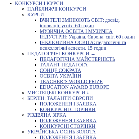
КОНКУРСИ І КУРСИ
НАЙБЛИЖЧІ КОНКУРСИ
КУРСИ
ВЧИТЕЛІ ЗМІНЮЮТЬ СВІТ: досвід,
інновації, успіх. 60 годин
МУЗИЧНА ОСВІТА І МУЗИЧНА
ІНДУСТРІЯ: Україна, Європа, світ. 60 годин
ІНКЛЮЗИВНА ОСВІТА: педагогічні та
психологічні аспекти. 15 годин
ПЕДАГОГІЧНІ КОНКУРСИ →
ПЕДАГОГІЧНА МАЙСТЕРНІСТЬ
ТАЛАНТ ПЕДАГОГА
СОНЦЕ СОКРАТА
ОСВІТА УКРАЇНИ
TEACHER’S WORLD PRIZE
EDUCATION AWARD EUROPE
МИСТЕЦЬКІ КОНКУРСИ ↓
БЕРЛІН: ТАЛАНТИ ЄВРОПИ
ПОЛОЖЕННЯ І ЗАЯВКА
КОНКУРСНІ СТОРІНКИ
РІЗДВЯНА ЗІРКА
ПОЛОЖЕННЯ І ЗАЯВКА
КОНКУРСНІ СТОРІНКИ
УКРАЇНСЬКА ОСІНЬ ЗОЛОТА
ПОЛОЖЕННЯ І ЗАЯВКА