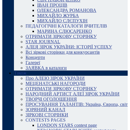
ІВАН ПРОЦІВ
ОЛЕКСАНДРА РОМАНОВА
МИХАЙЛО ЖУРБА
МИХАЙЛО СЛЄПУХІН
ПЕДАГОГІЧНІ КАТАЛОГИ ВЧИТЕЛІВ
МАРИНА СЛЮСАРЕНКО
ОТРИМАТИ ЗІРКОВУ СТОРІНКУ
STAR JOURNAL
АЛЕЯ ЗІРОК УКРАЇНИ: ІСТОРІЇ УСПІХУ
Всі зіркові сторінки для конкурсантів
Концерти
Галереї
ЗАЯВКА в каталоги
Також
Про АЛЕЮ ЗІРОК УКРАЇНИ
МЕЦЕНАТСЬКІ НАГОРОДИ
ОТРИМАТИ ЗІРКОВУ СТОРІНКУ
НАРОДНИЙ АРТИСТ АЛЕЇ ЗІРОК УКРАЇНИ
ТВОРЧІ ОГОЛОШЕННЯ
ПРОСУВАННЯ ТАЛАНТІВ: Україна, Європа, світ
ЗОРЯНИЙ КАНАЛ
ЗІРКОВІ СТОРІНКИ
CONTESTS PAGES
LONDON STARS contest page