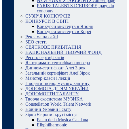
NEW YORK STARLIGHTS contest page
PARIS: TALENTS D’EUROPE, page du
concours
СУЗІР’Я КОНКУРСІВ
КОНКУРСИ В СВІТІ
Конкурси мистецтв в Японії
Конкурси мистецтв в Кореї
Реклама на сайті
SEO статті
СВЯТКОВЕ ПРИВІТАННЯ
НАЦІОНАЛЬНИЙ ТВОРЧИЙ ФОНД
Реєстр сертифікатів
Як отримати сертифікат призера
Диплом-сертифікат Алеї Зірок
Загальний сертифікат Алеї Зірок
Майстер-класи і лекції
Продати пісню, музику, картину
ДОПОМОГА ДІТЯМ УКРАЇНИ
ДОПОМОГТИ ТАЛАНТУ
Творча екосистема МУЗИКА
Constellation World Talent Network
Новини України і світу
Зірки Європи: круті місця
Palau de la Música Catalana
Elbphilharmonie