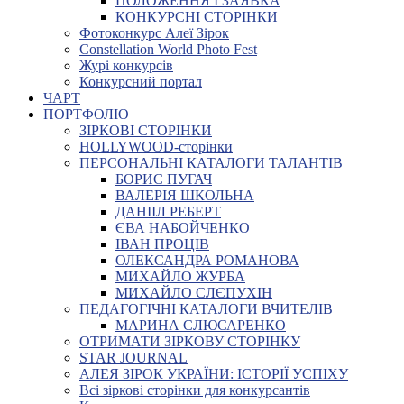
ПОЛОЖЕННЯ І ЗАЯВКА
КОНКУРСНІ СТОРІНКИ
Фотоконкурс Алеї Зірок
Constellation World Photo Fest
Журі конкурсів
Конкурсний портал
ЧАРТ
ПОРТФОЛІО
ЗІРКОВІ СТОРІНКИ
HOLLYWOOD-сторінки
ПЕРСОНАЛЬНІ КАТАЛОГИ ТАЛАНТІВ
БОРИС ПУГАЧ
ВАЛЕРІЯ ШКОЛЬНА
ДАНІІЛ РЕБЕРТ
ЄВА НАБОЙЧЕНКО
ІВАН ПРОЦІВ
ОЛЕКСАНДРА РОМАНОВА
МИХАЙЛО ЖУРБА
МИХАЙЛО СЛЄПУХІН
ПЕДАГОГІЧНІ КАТАЛОГИ ВЧИТЕЛІВ
МАРИНА СЛЮСАРЕНКО
ОТРИМАТИ ЗІРКОВУ СТОРІНКУ
STAR JOURNAL
АЛЕЯ ЗІРОК УКРАЇНИ: ІСТОРІЇ УСПІХУ
Всі зіркові сторінки для конкурсантів