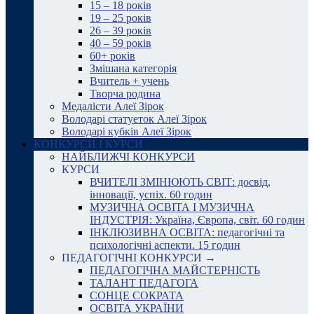
15 – 18 років
19 – 25 років
26 – 39 років
40 – 59 років
60+ років
Змішана категорія
Вчитель + учень
Творча родина
Медалісти Алеї Зірок
Володарі статуеток Алеї Зірок
Володарі кубків Алеї Зірок
КОНКУРСИ І КУРСИ
НАЙБЛИЖЧІ КОНКУРСИ
КУРСИ
ВЧИТЕЛІ ЗМІНЮЮТЬ СВІТ: досвід,
інновації, успіх. 60 годин
МУЗИЧНА ОСВІТА І МУЗИЧНА
ІНДУСТРІЯ: Україна, Європа, світ. 60 годин
ІНКЛЮЗИВНА ОСВІТА: педагогічні та
психологічні аспекти. 15 годин
ПЕДАГОГІЧНІ КОНКУРСИ →
ПЕДАГОГІЧНА МАЙСТЕРНІСТЬ
ТАЛАНТ ПЕДАГОГА
СОНЦЕ СОКРАТА
ОСВІТА УКРАЇНИ