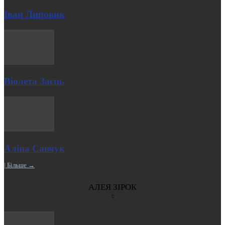
Іван Липовик
Віолета Заєць
Аліна Савчук
| Більше →
АЛЕЯ ЗІРОК