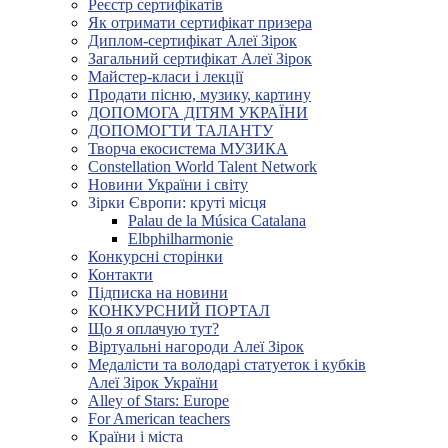
Реєстр сертифікатів
Як отримати сертифікат призера
Диплом-сертифікат Алеї Зірок
Загальний сертифікат Алеї Зірок
Майстер-класи і лекції
Продати пісню, музику, картину
ДОПОМОГА ДІТЯМ УКРАЇНИ
ДОПОМОГТИ ТАЛАНТУ
Творча екосистема МУЗИКА
Constellation World Talent Network
Новини України і світу
Зірки Європи: круті місця
Palau de la Música Catalana
Elbphilharmonie
Конкурсні сторінки
Контакти
Підписка на новини
КОНКУРСНИЙ ПОРТАЛ
Що я оплачую тут?
Віртуальні нагороди Алеї Зірок
Медалісти та володарі статуеток і кубків
Алеї Зірок України
Alley of Stars: Europe
For American teachers
Країни і міста