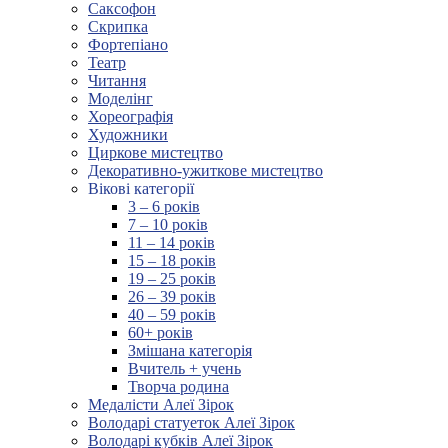
Саксофон
Скрипка
Фортепіано
Театр
Читання
Моделінг
Хореографія
Художники
Циркове мистецтво
Декоративно-ужиткове мистецтво
Вікові категорії
3 – 6 років
7 – 10 років
11 – 14 років
15 – 18 років
19 – 25 років
26 – 39 років
40 – 59 років
60+ років
Змішана категорія
Вчитель + учень
Творча родина
Медалісти Алеї Зірок
Володарі статуеток Алеї Зірок
Володарі кубків Алеї Зірок