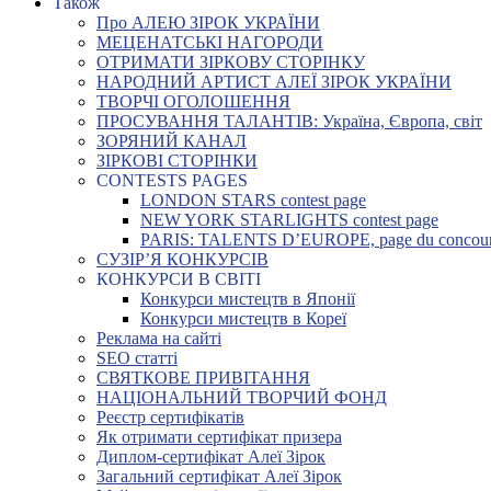
Також
Про АЛЕЮ ЗІРОК УКРАЇНИ
МЕЦЕНАТСЬКІ НАГОРОДИ
ОТРИМАТИ ЗІРКОВУ СТОРІНКУ
НАРОДНИЙ АРТИСТ АЛЕЇ ЗІРОК УКРАЇНИ
ТВОРЧІ ОГОЛОШЕННЯ
ПРОСУВАННЯ ТАЛАНТІВ: Україна, Європа, світ
ЗОРЯНИЙ КАНАЛ
ЗІРКОВІ СТОРІНКИ
CONTESTS PAGES
LONDON STARS contest page
NEW YORK STARLIGHTS contest page
PARIS: TALENTS D’EUROPE, page du concou
СУЗІР’Я КОНКУРСІВ
КОНКУРСИ В СВІТІ
Конкурси мистецтв в Японії
Конкурси мистецтв в Кореї
Реклама на сайті
SEO статті
СВЯТКОВЕ ПРИВІТАННЯ
НАЦІОНАЛЬНИЙ ТВОРЧИЙ ФОНД
Реєстр сертифікатів
Як отримати сертифікат призера
Диплом-сертифікат Алеї Зірок
Загальний сертифікат Алеї Зірок