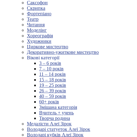
Саксофон
Скрипка
Фортепіано
Театр
Читання
Моделінг
Хореографія
Художники
Циркове мистецтво
Декоративно-ужиткове мистецтво
Вікові категорії
3 – 6 років
7 – 10 років
11 – 14 років
15 – 18 років
19 – 25 років
26 – 39 років
40 – 59 років
60+ років
Змішана категорія
Вчитель + учень
Творча родина
Медалісти Алеї Зірок
Володарі статуеток Алеї Зірок
Володарі кубків Алеї Зірок