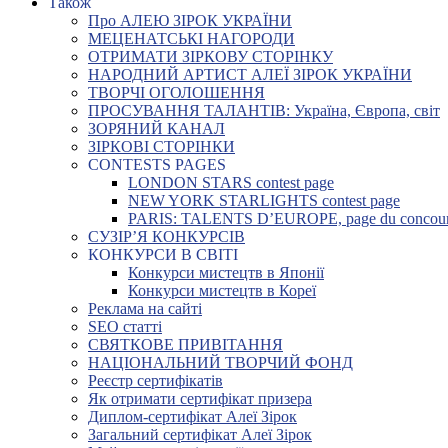
Також
Про АЛЕЮ ЗІРОК УКРАЇНИ
МЕЦЕНАТСЬКІ НАГОРОДИ
ОТРИМАТИ ЗІРКОВУ СТОРІНКУ
НАРОДНИЙ АРТИСТ АЛЕЇ ЗІРОК УКРАЇНИ
ТВОРЧІ ОГОЛОШЕННЯ
ПРОСУВАННЯ ТАЛАНТІВ: Україна, Європа, світ
ЗОРЯНИЙ КАНАЛ
ЗІРКОВІ СТОРІНКИ
CONTESTS PAGES
LONDON STARS contest page
NEW YORK STARLIGHTS contest page
PARIS: TALENTS D’EUROPE, page du concou
СУЗІР’Я КОНКУРСІВ
КОНКУРСИ В СВІТІ
Конкурси мистецтв в Японії
Конкурси мистецтв в Кореї
Реклама на сайті
SEO статті
СВЯТКОВЕ ПРИВІТАННЯ
НАЦІОНАЛЬНИЙ ТВОРЧИЙ ФОНД
Реєстр сертифікатів
Як отримати сертифікат призера
Диплом-сертифікат Алеї Зірок
Загальний сертифікат Алеї Зірок