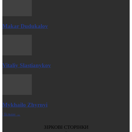
Makar Dudukalov
Vitaliy Slastianykov
Mykhailo Zhyrnyi
| Більше →
ЗІРКОВІ СТОРІНКИ