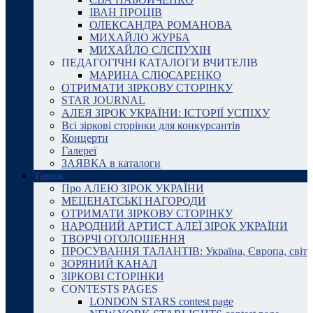
ІВАН ПРОЦІВ
ОЛЕКСАНДРА РОМАНОВА
МИХАЙЛО ЖУРБА
МИХАЙЛО СЛЄПУХІН
ПЕДАГОГІЧНІ КАТАЛОГИ ВЧИТЕЛІВ
МАРИНА СЛЮСАРЕНКО
ОТРИМАТИ ЗІРКОВУ СТОРІНКУ
STAR JOURNAL
АЛЕЯ ЗІРОК УКРАЇНИ: ІСТОРІЇ УСПІХУ
Всі зіркові сторінки для конкурсантів
Концерти
Галереї
ЗАЯВКА в каталоги
Також
Про АЛЕЮ ЗІРОК УКРАЇНИ
МЕЦЕНАТСЬКІ НАГОРОДИ
ОТРИМАТИ ЗІРКОВУ СТОРІНКУ
НАРОДНИЙ АРТИСТ АЛЕЇ ЗІРОК УКРАЇНИ
ТВОРЧІ ОГОЛОШЕННЯ
ПРОСУВАННЯ ТАЛАНТІВ: Україна, Європа, світ
ЗОРЯНИЙ КАНАЛ
ЗІРКОВІ СТОРІНКИ
CONTESTS PAGES
LONDON STARS contest page