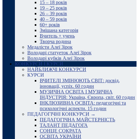
15 – 18 років
19 – 25 років
26 – 39 років
40 – 59 років
60+ років
Змішана категорія
Вчитель + учень
Творча родина
Медалісти Алеї Зірок
Володарі статуеток Алеї Зірок
Володарі кубків Алеї Зірок
КОНКУРСИ І КУРСИ
НАЙБЛИЖЧІ КОНКУРСИ
КУРСИ
ВЧИТЕЛІ ЗМІНЮЮТЬ СВІТ: досвід,
інновації, успіх. 60 годин
МУЗИЧНА ОСВІТА І МУЗИЧНА
ІНДУСТРІЯ: Україна, Європа, світ. 60 годин
ІНКЛЮЗИВНА ОСВІТА: педагогічні та
психологічні аспекти. 15 годин
ПЕДАГОГІЧНІ КОНКУРСИ →
ПЕДАГОГІЧНА МАЙСТЕРНІСТЬ
ТАЛАНТ ПЕДАГОГА
СОНЦЕ СОКРАТА
ОСВІТА УКРАЇНИ