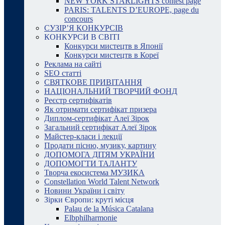
NEW YORK STARLIGHTS contest page
PARIS: TALENTS D’EUROPE, page du
concours
СУЗІР’Я КОНКУРСІВ
КОНКУРСИ В СВІТІ
Конкурси мистецтв в Японії
Конкурси мистецтв в Кореї
Реклама на сайті
SEO статті
СВЯТКОВЕ ПРИВІТАННЯ
НАЦІОНАЛЬНИЙ ТВОРЧИЙ ФОНД
Реєстр сертифікатів
Як отримати сертифікат призера
Диплом-сертифікат Алеї Зірок
Загальний сертифікат Алеї Зірок
Майстер-класи і лекції
Продати пісню, музику, картину
ДОПОМОГА ДІТЯМ УКРАЇНИ
ДОПОМОГТИ ТАЛАНТУ
Творча екосистема МУЗИКА
Constellation World Talent Network
Новини України і світу
Зірки Європи: круті місця
Palau de la Música Catalana
Elbphilharmonie