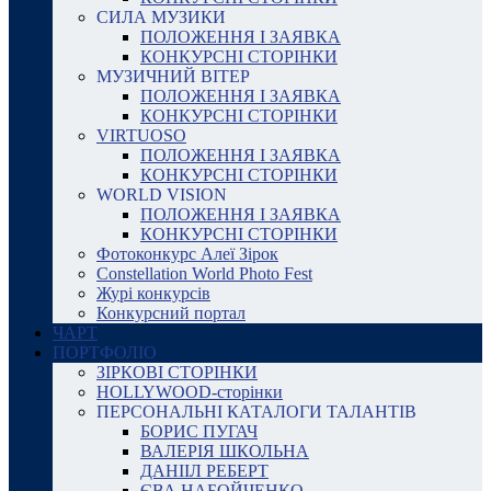
СИЛА МУЗИКИ
ПОЛОЖЕННЯ І ЗАЯВКА
КОНКУРСНІ СТОРІНКИ
МУЗИЧНИЙ ВІТЕР
ПОЛОЖЕННЯ І ЗАЯВКА
КОНКУРСНІ СТОРІНКИ
VIRTUOSO
ПОЛОЖЕННЯ І ЗАЯВКА
КОНКУРСНІ СТОРІНКИ
WORLD VISION
ПОЛОЖЕННЯ І ЗАЯВКА
КОНКУРСНІ СТОРІНКИ
Фотоконкурс Алеї Зірок
Constellation World Photo Fest
Журі конкурсів
Конкурсний портал
ЧАРТ
ПОРТФОЛІО
ЗІРКОВІ СТОРІНКИ
HOLLYWOOD-сторінки
ПЕРСОНАЛЬНІ КАТАЛОГИ ТАЛАНТІВ
БОРИС ПУГАЧ
ВАЛЕРІЯ ШКОЛЬНА
ДАНІІЛ РЕБЕРТ
ЄВА НАБОЙЧЕНКО