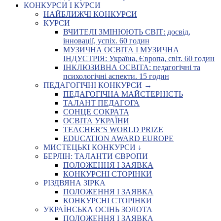
КОНКУРСИ І КУРСИ
НАЙБЛИЖЧІ КОНКУРСИ
КУРСИ
ВЧИТЕЛІ ЗМІНЮЮТЬ СВІТ: досвід,
інновації, успіх. 60 годин
МУЗИЧНА ОСВІТА І МУЗИЧНА
ІНДУСТРІЯ: Україна, Європа, світ. 60 годин
ІНКЛЮЗИВНА ОСВІТА: педагогічні та
психологічні аспекти. 15 годин
ПЕДАГОГІЧНІ КОНКУРСИ →
ПЕДАГОГІЧНА МАЙСТЕРНІСТЬ
ТАЛАНТ ПЕДАГОГА
СОНЦЕ СОКРАТА
ОСВІТА УКРАЇНИ
TEACHER’S WORLD PRIZE
EDUCATION AWARD EUROPE
МИСТЕЦЬКІ КОНКУРСИ ↓
БЕРЛІН: ТАЛАНТИ ЄВРОПИ
ПОЛОЖЕННЯ І ЗАЯВКА
КОНКУРСНІ СТОРІНКИ
РІЗДВЯНА ЗІРКА
ПОЛОЖЕННЯ І ЗАЯВКА
КОНКУРСНІ СТОРІНКИ
УКРАЇНСЬКА ОСІНЬ ЗОЛОТА
ПОЛОЖЕННЯ І ЗАЯВКА