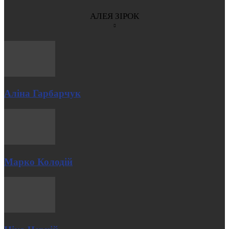
АЛЕЯ ЗІРОК
Аліна Гарбарчук
Марко Колодій