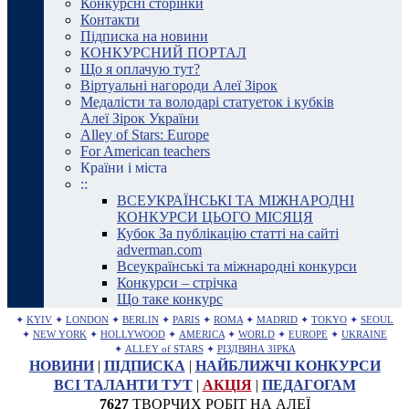
Конкурсні сторінки
Контакти
Підписка на новини
КОНКУРСНИЙ ПОРТАЛ
Що я оплачую тут?
Віртуальні нагороди Алеї Зірок
Медалісти та володарі статуеток і кубків
Алеї Зірок України
Alley of Stars: Europe
For American teachers
Країни і міста
::
ВСЕУКРАЇНСЬКІ ТА МІЖНАРОДНІ
КОНКУРСИ ЦЬОГО МІСЯЦЯ
Кубок За публікацію статті на сайті
adverman.com
Всеукраїнські та міжнародні конкурси
Конкурси – стрічка
Що таке конкурс
✦
KYIV
✦
LONDON
✦
BERLIN
✦
PARIS
✦
ROMA
✦
MADRID
✦
TOKYO
✦
SEOUL
✦
NEW YORK
✦
HOLLYWOOD
✦
AMERICA
✦
WORLD
✦
EUROPE
✦
UKRAINE
✦
ALLEY of STARS
✦
РІЗДВЯНА ЗІРКА
НОВИНИ
|
ПІДПИСКА
|
НАЙБЛИЖЧІ КОНКУРСИ
ВСІ ТАЛАНТИ ТУТ
|
АКЦІЯ
|
ПЕДАГОГАМ
7627
ТВОРЧИХ РОБІТ НА АЛЕЇ