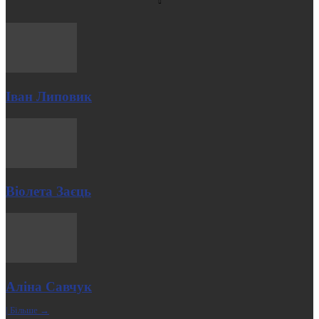
Іван Липовик
Віолета Заєць
Аліна Савчук
| Більше →