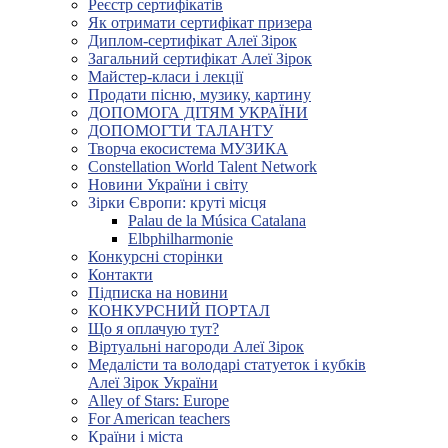
Реєстр сертифікатів
Як отримати сертифікат призера
Диплом-сертифікат Алеї Зірок
Загальний сертифікат Алеї Зірок
Майстер-класи і лекції
Продати пісню, музику, картину
ДОПОМОГА ДІТЯМ УКРАЇНИ
ДОПОМОГТИ ТАЛАНТУ
Творча екосистема МУЗИКА
Constellation World Talent Network
Новини України і світу
Зірки Європи: круті місця
Palau de la Música Catalana
Elbphilharmonie
Конкурсні сторінки
Контакти
Підписка на новини
КОНКУРСНИЙ ПОРТАЛ
Що я оплачую тут?
Віртуальні нагороди Алеї Зірок
Медалісти та володарі статуеток і кубків
Алеї Зірок України
Alley of Stars: Europe
For American teachers
Країни і міста