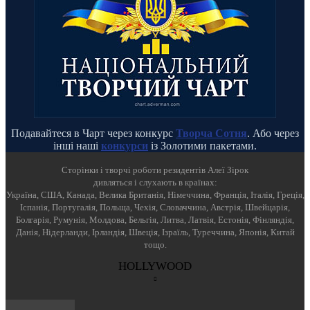
Подавайтеся в Чарт через конкурс
Творча Сотня
. Або через
інші наші
конкурси
із Золотими пакетами.
Cторінки і творчі роботи резидентів Алеї Зірок
дивляться і слухають в країнах:
Україна, США, Канада, Велика Британія, Німеччина, Франція, Італія, Греція,
Іспанія, Португалія, Польща, Чехія, Словаччина, Австрія, Швейцарія,
Болгарія, Румунія, Молдова, Бельгія, Литва, Латвія, Естонія, Фінляндія,
Данія, Нідерланди, Ірландія, Швеція, Ізраїль, Туреччина, Японія, Китай
тощо.
HOLLYWOOD