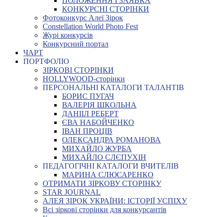
ПОЛОЖЕННЯ І ЗАЯВКА
КОНКУРСНІ СТОРІНКИ
Фотоконкурс Алеї Зірок
Constellation World Photo Fest
Журі конкурсів
Конкурсний портал
ЧАРТ
ПОРТФОЛІО
ЗІРКОВІ СТОРІНКИ
HOLLYWOOD-сторінки
ПЕРСОНАЛЬНІ КАТАЛОГИ ТАЛАНТІВ
БОРИС ПУГАЧ
ВАЛЕРІЯ ШКОЛЬНА
ДАНІІЛ РЕБЕРТ
ЄВА НАБОЙЧЕНКО
ІВАН ПРОЦІВ
ОЛЕКСАНДРА РОМАНОВА
МИХАЙЛО ЖУРБА
МИХАЙЛО СЛЄПУХІН
ПЕДАГОГІЧНІ КАТАЛОГИ ВЧИТЕЛІВ
МАРИНА СЛЮСАРЕНКО
ОТРИМАТИ ЗІРКОВУ СТОРІНКУ
STAR JOURNAL
АЛЕЯ ЗІРОК УКРАЇНИ: ІСТОРІЇ УСПІХУ
Всі зіркові сторінки для конкурсантів