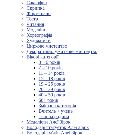
Саксофон
Скрипка
Фортепіано
Театр
Читання
Моделінг
Хореографія
Художники
Циркове мистецтво
Декоративно-ужиткове мистецтво
Вікові категорії
3 – 6 років
7 – 10 років
11 – 14 років
15 – 18 років
19 – 25 років
26 – 39 років
40 – 59 років
60+ років
Змішана категорія
Вчитель + учень
Творча родина
Медалісти Алеї Зірок
Володарі статуеток Алеї Зірок
Володарі кубків Алеї Зірок