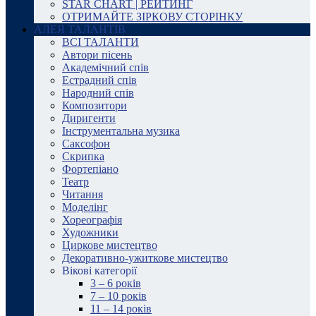
STAR CHART | РЕЙТИНГ
ОТРИМАЙТЕ ЗІРКОВУ СТОРІНКУ
АЛЕЯ ТАЛАНТІВ
ВСІ ТАЛАНТИ
Автори пісень
Академічний спів
Естрадний спів
Народний спів
Композитори
Диригенти
Інструментальна музика
Саксофон
Скрипка
Фортепіано
Театр
Читання
Моделінг
Хореографія
Художники
Циркове мистецтво
Декоративно-ужиткове мистецтво
Вікові категорії
3 – 6 років
7 – 10 років
11 – 14 років