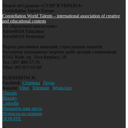
Творче об’єднання «СУЗІР’Я УКРАЇНА»
Constellation Talents Europe
Constellation World Talents – international association of creative
and educational contests
ГО «Креативні екосистеми»
AdverMAN Education
AdverMAN Promotion
Портал рекламних кампаній з просування талантів
Експертне оцінювання творчих робіт авторів і виконавців
03162 Київ, пр. Леся Курбаса, 18
Тел.: 097 489-57-78
Viber: 093 857-03-88
ПІДПИШІТЬСЯ:
Facebook:
Сторінка
|
Група
Канали:
Viber
|
Telegram
|
WhatsApp
Threads
Bluesky
LinkedIn
Напишіть нам листа
Підписка на новини
DONATE