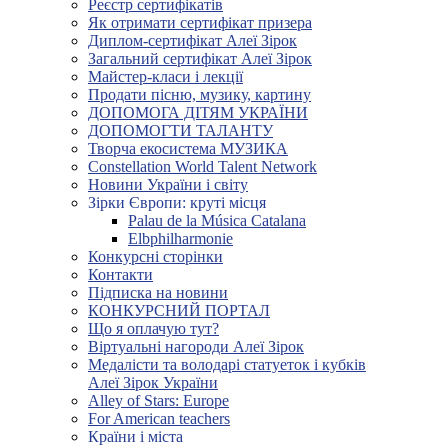
Реєстр сертифікатів
Як отримати сертифікат призера
Диплом-сертифікат Алеї Зірок
Загальний сертифікат Алеї Зірок
Майстер-класи і лекції
Продати пісню, музику, картину
ДОПОМОГА ДІТЯМ УКРАЇНИ
ДОПОМОГТИ ТАЛАНТУ
Творча екосистема МУЗИКА
Constellation World Talent Network
Новини України і світу
Зірки Європи: круті місця
Palau de la Música Catalana
Elbphilharmonie
Конкурсні сторінки
Контакти
Підписка на новини
КОНКУРСНИЙ ПОРТАЛ
Що я оплачую тут?
Віртуальні нагороди Алеї Зірок
Медалісти та володарі статуеток і кубків
Алеї Зірок України
Alley of Stars: Europe
For American teachers
Країни і міста