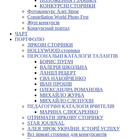
ПОЛОЖЕННЯ І ЗАЯВКА
КОНКУРСНІ СТОРІНКИ
Фотоконкурс Алеї Зірок
Constellation World Photo Fest
Журі конкурсів
Конкурсний портал
ЧАРТ
ПОРТФОЛІО
ЗІРКОВІ СТОРІНКИ
HOLLYWOOD-сторінки
ПЕРСОНАЛЬНІ КАТАЛОГИ ТАЛАНТІВ
БОРИС ПУГАЧ
ВАЛЕРІЯ ШКОЛЬНА
ДАНІІЛ РЕБЕРТ
ЄВА НАБОЙЧЕНКО
ІВАН ПРОЦІВ
ОЛЕКСАНДРА РОМАНОВА
МИХАЙЛО ЖУРБА
МИХАЙЛО СЛЄПУХІН
ПЕДАГОГІЧНІ КАТАЛОГИ ВЧИТЕЛІВ
МАРИНА СЛЮСАРЕНКО
ОТРИМАТИ ЗІРКОВУ СТОРІНКУ
STAR JOURNAL
АЛЕЯ ЗІРОК УКРАЇНИ: ІСТОРІЇ УСПІХУ
Всі зіркові сторінки для конкурсантів