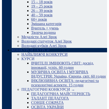
15 – 18 років
19 – 25 років
26 – 39 років
40 – 59 років
60+ років
Змішана категорія
Вчитель + учень
Творча родина
Медалісти Алеї Зірок
Володарі статуеток Алеї Зірок
Володарі кубків Алеї Зірок
КОНКУРСИ І КУРСИ
НАЙБЛИЖЧІ КОНКУРСИ
КУРСИ
ВЧИТЕЛІ ЗМІНЮЮТЬ СВІТ: досвід,
інновації, успіх. 60 годин
МУЗИЧНА ОСВІТА І МУЗИЧНА
ІНДУСТРІЯ: Україна, Європа, світ. 60 годин
ІНКЛЮЗИВНА ОСВІТА: педагогічні та
психологічні аспекти. 15 годин
ПЕДАГОГІЧНІ КОНКУРСИ →
ПЕДАГОГІЧНА МАЙСТЕРНІСТЬ
ТАЛАНТ ПЕДАГОГА
СОНЦЕ СОКРАТА
ОСВІТА УКРАЇНИ