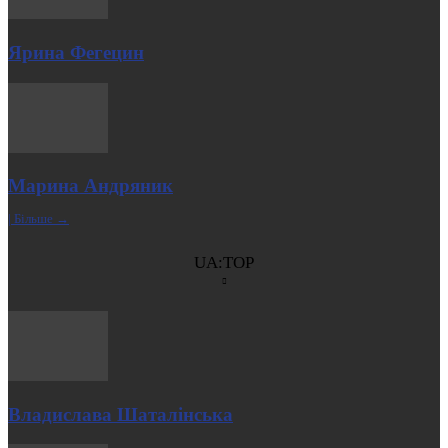
Ярина Фегецин
Марина Андряник
| Більше →
UA:TOP
Владислава Шаталінська