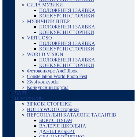
СИЛА МУЗИКИ
ПОЛОЖЕННЯ І ЗАЯВКА
КОНКУРСНІ СТОРІНКИ
МУЗИЧНИЙ ВІТЕР
ПОЛОЖЕННЯ І ЗАЯВКА
КОНКУРСНІ СТОРІНКИ
VIRTUOSO
ПОЛОЖЕННЯ І ЗАЯВКА
КОНКУРСНІ СТОРІНКИ
WORLD VISION
ПОЛОЖЕННЯ І ЗАЯВКА
КОНКУРСНІ СТОРІНКИ
Фотоконкурс Алеї Зірок
Constellation World Photo Fest
Журі конкурсів
Конкурсний портал
ЧАРТ
ПОРТФОЛІО
ЗІРКОВІ СТОРІНКИ
HOLLYWOOD-сторінки
ПЕРСОНАЛЬНІ КАТАЛОГИ ТАЛАНТІВ
БОРИС ПУГАЧ
ВАЛЕРІЯ ШКОЛЬНА
ДАНІІЛ РЕБЕРТ
ЄВА НАБОЙЧЕНКО