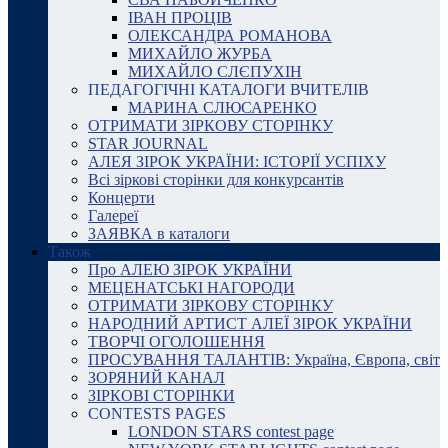
ІВАН ПРОЦІВ
ОЛЕКСАНДРА РОМАНОВА
МИХАЙЛО ЖУРБА
МИХАЙЛО СЛЄПУХІН
ПЕДАГОГІЧНІ КАТАЛОГИ ВЧИТЕЛІВ
МАРИНА СЛЮСАРЕНКО
ОТРИМАТИ ЗІРКОВУ СТОРІНКУ
STAR JOURNAL
АЛЕЯ ЗІРОК УКРАЇНИ: ІСТОРІЇ УСПІХУ
Всі зіркові сторінки для конкурсантів
Концерти
Галереї
ЗАЯВКА в каталоги
Також
Про АЛЕЮ ЗІРОК УКРАЇНИ
МЕЦЕНАТСЬКІ НАГОРОДИ
ОТРИМАТИ ЗІРКОВУ СТОРІНКУ
НАРОДНИЙ АРТИСТ АЛЕЇ ЗІРОК УКРАЇНИ
ТВОРЧІ ОГОЛОШЕННЯ
ПРОСУВАННЯ ТАЛАНТІВ: Україна, Європа, світ
ЗОРЯНИЙ КАНАЛ
ЗІРКОВІ СТОРІНКИ
CONTESTS PAGES
LONDON STARS contest page