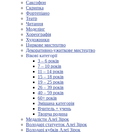
Саксофон
Скрипка
Фортепіано
Театр
Читання
Моделінг
Хореографія
Художники
Циркове мистецтво
Декоративно-ужиткове мистецтво
Вікові категорії
3 – 6 років
7 – 10 років
11 – 14 років
15 – 18 років
19 – 25 років
26 – 39 років
40 – 59 років
60+ років
Змішана категорія
Вчитель + учень
Творча родина
Медалісти Алеї Зірок
Володарі статуеток Алеї Зірок
Володарі кубків Алеї Зірок