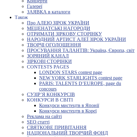
Концерти
Галереї
ЗАЯВКА в каталоги
Також
Про АЛЕЮ ЗІРОК УКРАЇНИ
МЕЦЕНАТСЬКІ НАГОРОДИ
ОТРИМАТИ ЗІРКОВУ СТОРІНКУ
НАРОДНИЙ АРТИСТ АЛЕЇ ЗІРОК УКРАЇНИ
ТВОРЧІ ОГОЛОШЕННЯ
ПРОСУВАННЯ ТАЛАНТІВ: Україна, Європа, світ
ЗОРЯНИЙ КАНАЛ
ЗІРКОВІ СТОРІНКИ
CONTESTS PAGES
LONDON STARS contest page
NEW YORK STARLIGHTS contest page
PARIS: TALENTS D’EUROPE, page du
concours
СУЗІР’Я КОНКУРСІВ
КОНКУРСИ В СВІТІ
Конкурси мистецтв в Японії
Конкурси мистецтв в Кореї
Реклама на сайті
SEO статті
СВЯТКОВЕ ПРИВІТАННЯ
НАЦІОНАЛЬНИЙ ТВОРЧИЙ ФОНД