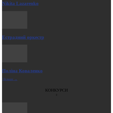
Nikita Lazarenko
Естрадний оркестр
Поліна Коваленко
| Більше →
КОНКУРСИ