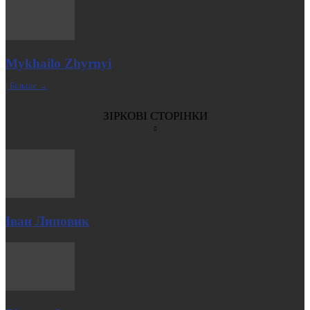
Mykhailo Zhyrnyi
| Більше →
ЗІРКОВІ СТОРІНКИ
Іван Липовик