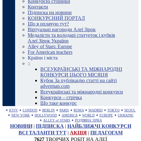
Конкурсні сторінки
Контакти
Підписка на новини
КОНКУРСНИЙ ПОРТАЛ
Що я оплачую тут?
Віртуальні нагороди Алеї Зірок
Медалісти та володарі статуеток і кубків
Алеї Зірок України
Alley of Stars: Europe
For American teachers
Країни і міста
::
ВСЕУКРАЇНСЬКІ ТА МІЖНАРОДНІ
КОНКУРСИ ЦЬОГО МІСЯЦЯ
Кубок За публікацію статті на сайті
adverman.com
Всеукраїнські та міжнародні конкурси
Конкурси – стрічка
Що таке конкурс
✦
KYIV
✦
LONDON
✦
BERLIN
✦
PARIS
✦
ROMA
✦
MADRID
✦
TOKYO
✦
SEOUL
✦
NEW YORK
✦
HOLLYWOOD
✦
AMERICA
✦
WORLD
✦
EUROPE
✦
UKRAINE
✦
ALLEY of STARS
✦
РІЗДВЯНА ЗІРКА
НОВИНИ
|
ПІДПИСКА
|
НАЙБЛИЖЧІ КОНКУРСИ
ВСІ ТАЛАНТИ ТУТ
|
АКЦІЯ
|
ПЕДАГОГАМ
7627
ТВОРЧИХ РОБІТ НА АЛЕЇ