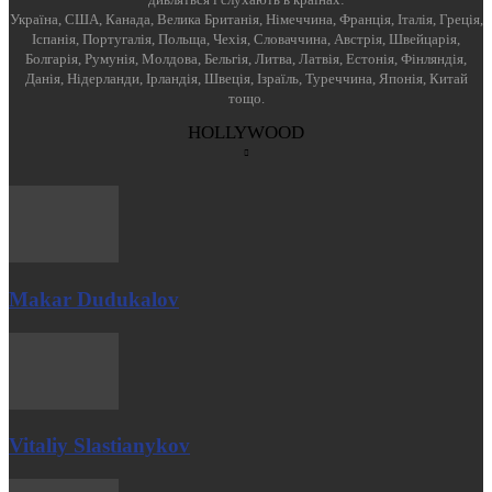
Україна, США, Канада, Велика Британія, Німеччина, Франція, Італія, Греція,
Іспанія, Португалія, Польща, Чехія, Словаччина, Австрія, Швейцарія,
Болгарія, Румунія, Молдова, Бельгія, Литва, Латвія, Естонія, Фінляндія,
Данія, Нідерланди, Ірландія, Швеція, Ізраїль, Туреччина, Японія, Китай
тощо.
HOLLYWOOD
Makar Dudukalov
Vitaliy Slastianykov