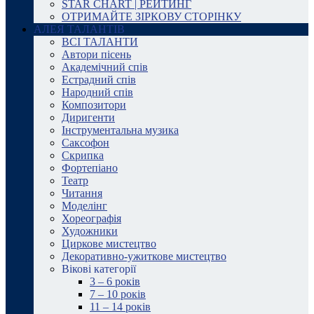
STAR CHART | РЕЙТИНГ
ОТРИМАЙТЕ ЗІРКОВУ СТОРІНКУ
АЛЕЯ ТАЛАНТІВ
ВСІ ТАЛАНТИ
Автори пісень
Академічний спів
Естрадний спів
Народний спів
Композитори
Диригенти
Інструментальна музика
Саксофон
Скрипка
Фортепіано
Театр
Читання
Моделінг
Хореографія
Художники
Циркове мистецтво
Декоративно-ужиткове мистецтво
Вікові категорії
3 – 6 років
7 – 10 років
11 – 14 років