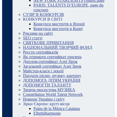
NEW YORK STARLIGHTS contest page
PARIS: TALENTS D’EUROPE, page du
concours
СУЗІР’Я КОНКУРСІВ
КОНКУРСИ В СВІТІ
Конкурси мистецтв в Японії
Конкурси мистецтв в Кореї
Реклама на сайті
SEO статті
СВЯТКОВЕ ПРИВІТАННЯ
НАЦІОНАЛЬНИЙ ТВОРЧИЙ ФОНД
Реєстр сертифікатів
Як отримати сертифікат призера
Диплом-сертифікат Алеї Зірок
Загальний сертифікат Алеї Зірок
Майстер-класи і лекції
Продати пісню, музику, картину
ДОПОМОГА ДІТЯМ УКРАЇНИ
ДОПОМОГТИ ТАЛАНТУ
Творча екосистема МУЗИКА
Constellation World Talent Network
Новини України і світу
Зірки Європи: круті місця
Palau de la Música Catalana
Elbphilharmonie