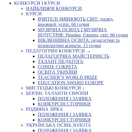
КОНКУРСИ І КУРСИ
НАЙБЛИЖЧІ КОНКУРСИ
КУРСИ
ВЧИТЕЛІ ЗМІНЮЮТЬ СВІТ: досвід,
інновації, успіх. 60 годин
МУЗИЧНА ОСВІТА І МУЗИЧНА
ІНДУСТРІЯ: Україна, Європа, світ. 60 годин
ІНКЛЮЗИВНА ОСВІТА: педагогічні та
психологічні аспекти. 15 годин
ПЕДАГОГІЧНІ КОНКУРСИ →
ПЕДАГОГІЧНА МАЙСТЕРНІСТЬ
ТАЛАНТ ПЕДАГОГА
СОНЦЕ СОКРАТА
ОСВІТА УКРАЇНИ
TEACHER’S WORLD PRIZE
EDUCATION AWARD EUROPE
МИСТЕЦЬКІ КОНКУРСИ ↓
БЕРЛІН: ТАЛАНТИ ЄВРОПИ
ПОЛОЖЕННЯ І ЗАЯВКА
КОНКУРСНІ СТОРІНКИ
РІЗДВЯНА ЗІРКА
ПОЛОЖЕННЯ І ЗАЯВКА
КОНКУРСНІ СТОРІНКИ
УКРАЇНСЬКА ОСІНЬ ЗОЛОТА
ПОЛОЖЕННЯ І ЗАЯВКА