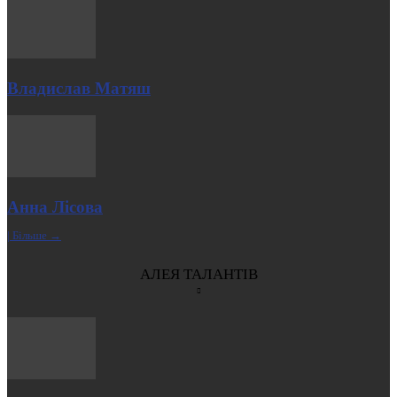
Владислав Матяш
Анна Лісова
| Більше →
АЛЕЯ ТАЛАНТІВ