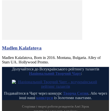
Madlen Kalafatova
Madlen Kalafatova, Born in 2016. Montana, Bulgaria. Alley of
Stars UA. Hollywood Promo.
Долучайтеся до Всеукраїнського рейтингу талантів
Національний Творчий Чарт
:
Подавайтеся в Чарт через конкурс
Творча Сотня
. Або через
інші наші
конкурси
із Золотими пакетами.
Cторінки і творчі роботи резидентів Алеї Зірок
дивляться і слухають в країнах: