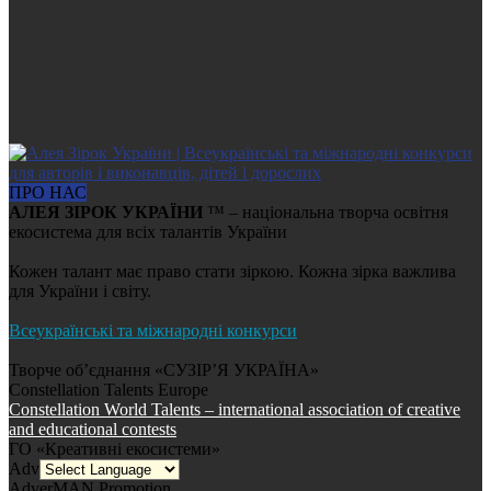
ПРО НАС
АЛЕЯ ЗІРОК УКРАЇНИ
™ – національна творча освітня
екосистема для всіх талантів України
Кожен талант має право стати зіркою. Кожна зірка важлива
для України і світу.
Всеукраїнські та міжнародні конкурси
Творче об’єднання «СУЗІР’Я УКРАЇНА»
Constellation Talents Europe
Constellation World Talents – international association of creative
and educational contests
ГО «Креативні екосистеми»
AdverMAN Education
AdverMAN Promotion