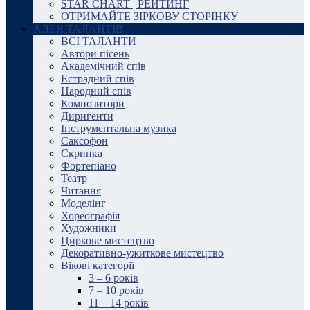
STAR CHART | РЕЙТИНГ
ОТРИМАЙТЕ ЗІРКОВУ СТОРІНКУ
АЛЕЯ ТАЛАНТІВ
ВСІ ТАЛАНТИ
Автори пісень
Академічний спів
Естрадний спів
Народний спів
Композитори
Диригенти
Інструментальна музика
Саксофон
Скрипка
Фортепіано
Театр
Читання
Моделінг
Хореографія
Художники
Циркове мистецтво
Декоративно-ужиткове мистецтво
Вікові категорії
3 – 6 років
7 – 10 років
11 – 14 років