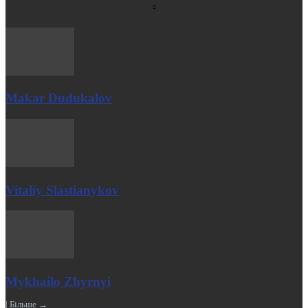
Makar Dudukalov
Vitaliy Slastianykov
Mykhailo Zhyrnyi
| Більше →