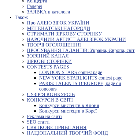
Концерти
Галереї
ЗАЯВКА в каталоги
Також
Про АЛЕЮ ЗІРОК УКРАЇНИ
МЕЦЕНАТСЬКІ НАГОРОДИ
ОТРИМАТИ ЗІРКОВУ СТОРІНКУ
НАРОДНИЙ АРТИСТ АЛЕЇ ЗІРОК УКРАЇНИ
ТВОРЧІ ОГОЛОШЕННЯ
ПРОСУВАННЯ ТАЛАНТІВ: Україна, Європа, світ
ЗОРЯНИЙ КАНАЛ
ЗІРКОВІ СТОРІНКИ
CONTESTS PAGES
LONDON STARS contest page
NEW YORK STARLIGHTS contest page
PARIS: TALENTS D’EUROPE, page du
concours
СУЗІР’Я КОНКУРСІВ
КОНКУРСИ В СВІТІ
Конкурси мистецтв в Японії
Конкурси мистецтв в Кореї
Реклама на сайті
SEO статті
СВЯТКОВЕ ПРИВІТАННЯ
НАЦІОНАЛЬНИЙ ТВОРЧИЙ ФОНД