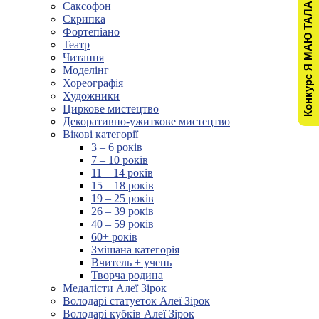
Конкурс Я МАЮ ТАЛАНТ!
Саксофон
Скрипка
Фортепіано
Театр
Читання
Моделінг
Хореографія
Художники
Циркове мистецтво
Декоративно-ужиткове мистецтво
Вікові категорії
3 – 6 років
7 – 10 років
11 – 14 років
15 – 18 років
19 – 25 років
26 – 39 років
40 – 59 років
60+ років
Змішана категорія
Вчитель + учень
Творча родина
Медалісти Алеї Зірок
Володарі статуеток Алеї Зірок
Володарі кубків Алеї Зірок