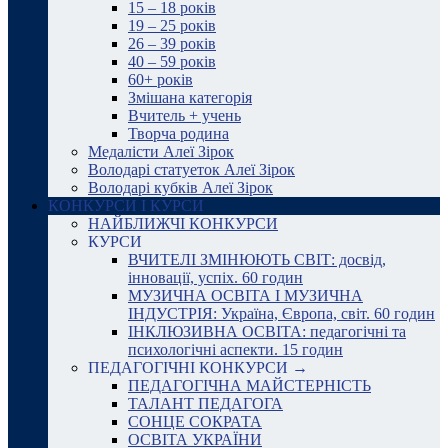
15 – 18 років
19 – 25 років
26 – 39 років
40 – 59 років
60+ років
Змішана категорія
Вчитель + учень
Творча родина
Медалісти Алеї Зірок
Володарі статуеток Алеї Зірок
Володарі кубків Алеї Зірок
КОНКУРСИ І КУРСИ
НАЙБЛИЖЧІ КОНКУРСИ
КУРСИ
ВЧИТЕЛІ ЗМІНЮЮТЬ СВІТ: досвід,
інновації, успіх. 60 годин
МУЗИЧНА ОСВІТА І МУЗИЧНА
ІНДУСТРІЯ: Україна, Європа, світ. 60 годин
ІНКЛЮЗИВНА ОСВІТА: педагогічні та
психологічні аспекти. 15 годин
ПЕДАГОГІЧНІ КОНКУРСИ →
ПЕДАГОГІЧНА МАЙСТЕРНІСТЬ
ТАЛАНТ ПЕДАГОГА
СОНЦЕ СОКРАТА
ОСВІТА УКРАЇНИ