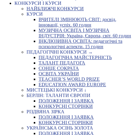
КОНКУРСИ І КУРСИ
НАЙБЛИЖЧІ КОНКУРСИ
КУРСИ
ВЧИТЕЛІ ЗМІНЮЮТЬ СВІТ: досвід,
інновації, успіх. 60 годин
МУЗИЧНА ОСВІТА І МУЗИЧНА
ІНДУСТРІЯ: Україна, Європа, світ. 60 годин
ІНКЛЮЗИВНА ОСВІТА: педагогічні та
психологічні аспекти. 15 годин
ПЕДАГОГІЧНІ КОНКУРСИ →
ПЕДАГОГІЧНА МАЙСТЕРНІСТЬ
ТАЛАНТ ПЕДАГОГА
СОНЦЕ СОКРАТА
ОСВІТА УКРАЇНИ
TEACHER’S WORLD PRIZE
EDUCATION AWARD EUROPE
МИСТЕЦЬКІ КОНКУРСИ ↓
БЕРЛІН: ТАЛАНТИ ЄВРОПИ
ПОЛОЖЕННЯ І ЗАЯВКА
КОНКУРСНІ СТОРІНКИ
РІЗДВЯНА ЗІРКА
ПОЛОЖЕННЯ І ЗАЯВКА
КОНКУРСНІ СТОРІНКИ
УКРАЇНСЬКА ОСІНЬ ЗОЛОТА
ПОЛОЖЕННЯ І ЗАЯВКА