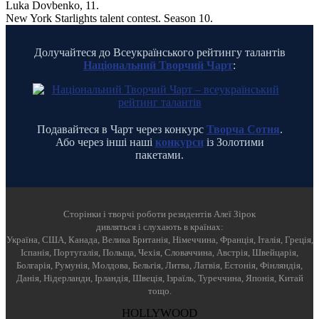
Luka Dovbenko, 11.
New York Starlights talent contest. Season 10.
Долучайтеся до Всеукраїнського рейтингу талантів
Національний Творчий Чарт
:
Подавайтеся в Чарт через конкурс
Творча Сотня
.
Або через інші наші
конкурси
із Золотими
пакетами.
Cторінки і творчі роботи резидентів Алеї Зірок
дивляться і слухають в країнах:
Україна, США, Канада, Велика Британія, Німеччина, Франція, Італія, Греція,
Іспанія, Португалія, Польща, Чехія, Словаччина, Австрія, Швейцарія,
Болгарія, Румунія, Молдова, Бельгія, Литва, Латвія, Естонія, Фінляндія,
Данія, Нідерланди, Ірландія, Швеція, Ізраїль, Туреччина, Японія, Китай
тощо.
HOLLYWOOD