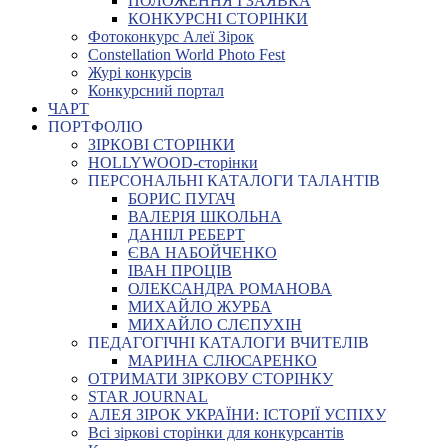
ПОЛОЖЕННЯ І ЗАЯВКА
КОНКУРСНІ СТОРІНКИ
Фотоконкурс Алеї Зірок
Constellation World Photo Fest
Журі конкурсів
Конкурсний портал
ЧАРТ
ПОРТФОЛІО
ЗІРКОВІ СТОРІНКИ
HOLLYWOOD-сторінки
ПЕРСОНАЛЬНІ КАТАЛОГИ ТАЛАНТІВ
БОРИС ПУГАЧ
ВАЛЕРІЯ ШКОЛЬНА
ДАНІІЛ РЕБЕРТ
ЄВА НАБОЙЧЕНКО
ІВАН ПРОЦІВ
ОЛЕКСАНДРА РОМАНОВА
МИХАЙЛО ЖУРБА
МИХАЙЛО СЛЄПУХІН
ПЕДАГОГІЧНІ КАТАЛОГИ ВЧИТЕЛІВ
МАРИНА СЛЮСАРЕНКО
ОТРИМАТИ ЗІРКОВУ СТОРІНКУ
STAR JOURNAL
АЛЕЯ ЗІРОК УКРАЇНИ: ІСТОРІЇ УСПІХУ
Всі зіркові сторінки для конкурсантів