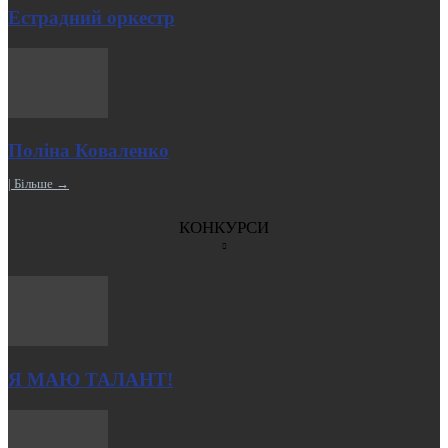
Естрадний оркестр
Поліна Коваленко
| Більше →
КОНКУРСИ
Я МАЮ ТАЛАНТ!