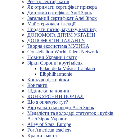
Реєстр сертифікатів
Як отримати сертифікат призера
Диплом-сертифікат Алеї Зірок
Загальний сертифікат Алеї Зірок
Майстер-класи і лекції
Продати пісню, музику, картину
ДОПОМОГА ДІТЯМ УКРАЇНИ
ДОПОМОГТИ ТАЛАНТУ
Творча екосистема МУЗИКА
Constellation World Talent Network
Новини України і світу
Зірки Європи: круті місця
Palau de la Música Catalana
Elbphilharmonie
Конкурсні сторінки
Контакти
Підписка на новини
КОНКУРСНИЙ ПОРТАЛ
Що я оплачую тут?
Віртуальні нагороди Алеї Зірок
Медалісти та володарі статуеток і кубків
Алеї Зірок України
Alley of Stars: Europe
For American teachers
Країни і міста