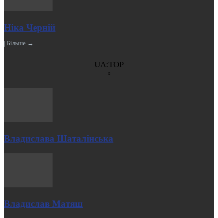
Ніка Черній
| Більше →
UA:TOP
Владислава Шаталінська
Владислав Матяш