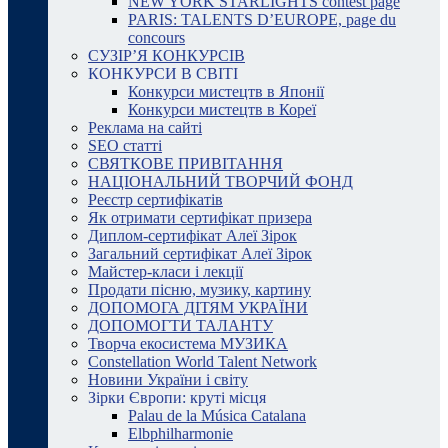
NEW YORK STARLIGHTS contest page
PARIS: TALENTS D’EUROPE, page du
concours
СУЗІР’Я КОНКУРСІВ
КОНКУРСИ В СВІТІ
Конкурси мистецтв в Японії
Конкурси мистецтв в Кореї
Реклама на сайті
SEO статті
СВЯТКОВЕ ПРИВІТАННЯ
НАЦІОНАЛЬНИЙ ТВОРЧИЙ ФОНД
Реєстр сертифікатів
Як отримати сертифікат призера
Диплом-сертифікат Алеї Зірок
Загальний сертифікат Алеї Зірок
Майстер-класи і лекції
Продати пісню, музику, картину
ДОПОМОГА ДІТЯМ УКРАЇНИ
ДОПОМОГТИ ТАЛАНТУ
Творча екосистема МУЗИКА
Constellation World Talent Network
Новини України і світу
Зірки Європи: круті місця
Palau de la Música Catalana
Elbphilharmonie