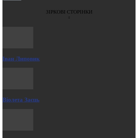
ЗІРКОВІ СТОРІНКИ
Іван Липовик
Віолета Заєць