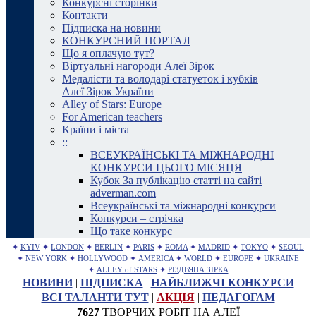
Конкурсні сторінки
Контакти
Підписка на новини
КОНКУРСНИЙ ПОРТАЛ
Що я оплачую тут?
Віртуальні нагороди Алеї Зірок
Медалісти та володарі статуеток і кубків
Алеї Зірок України
Alley of Stars: Europe
For American teachers
Країни і міста
::
ВСЕУКРАЇНСЬКІ ТА МІЖНАРОДНІ
КОНКУРСИ ЦЬОГО МІСЯЦЯ
Кубок За публікацію статті на сайті
adverman.com
Всеукраїнські та міжнародні конкурси
Конкурси – стрічка
Що таке конкурс
✦
KYIV
✦
LONDON
✦
BERLIN
✦
PARIS
✦
ROMA
✦
MADRID
✦
TOKYO
✦
SEOUL
✦
NEW YORK
✦
HOLLYWOOD
✦
AMERICA
✦
WORLD
✦
EUROPE
✦
UKRAINE
✦
ALLEY of STARS
✦
РІЗДВЯНА ЗІРКА
НОВИНИ
|
ПІДПИСКА
|
НАЙБЛИЖЧІ КОНКУРСИ
ВСІ ТАЛАНТИ ТУТ
|
АКЦІЯ
|
ПЕДАГОГАМ
7627
ТВОРЧИХ РОБІТ НА АЛЕЇ