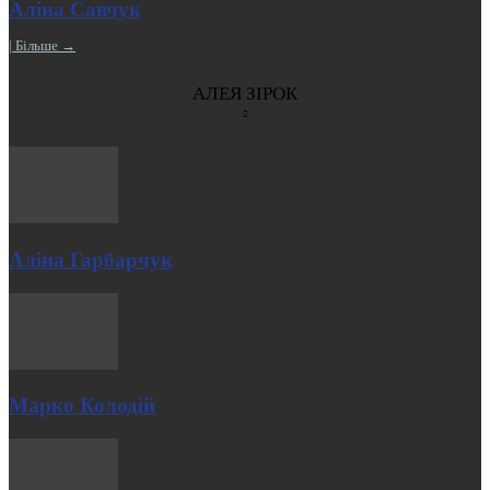
Аліна Савчук
| Більше →
АЛЕЯ ЗІРОК
Аліна Гарбарчук
Марко Колодій