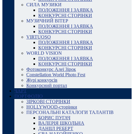
СИЛА МУЗИКИ
ПОЛОЖЕННЯ І ЗАЯВКА
КОНКУРСНІ СТОРІНКИ
МУЗИЧНИЙ ВІТЕР
ПОЛОЖЕННЯ І ЗАЯВКА
КОНКУРСНІ СТОРІНКИ
VIRTUOSO
ПОЛОЖЕННЯ І ЗАЯВКА
КОНКУРСНІ СТОРІНКИ
WORLD VISION
ПОЛОЖЕННЯ І ЗАЯВКА
КОНКУРСНІ СТОРІНКИ
Фотоконкурс Алеї Зірок
Constellation World Photo Fest
Журі конкурсів
Конкурсний портал
ЧАРТ
ПОРТФОЛІО
ЗІРКОВІ СТОРІНКИ
HOLLYWOOD-сторінки
ПЕРСОНАЛЬНІ КАТАЛОГИ ТАЛАНТІВ
БОРИС ПУГАЧ
ВАЛЕРІЯ ШКОЛЬНА
ДАНІІЛ РЕБЕРТ
ЄВА НАБОЙЧЕНКО