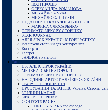
ІВАН ПРОЦІВ
ОЛЕКСАНДРА РОМАНОВА
МИХАЙЛО ЖУРБА
МИХАЙЛО СЛЄПУХІН
ПЕДАГОГІЧНІ КАТАЛОГИ ВЧИТЕЛІВ
МАРИНА СЛЮСАРЕНКО
ОТРИМАТИ ЗІРКОВУ СТОРІНКУ
STAR JOURNAL
АЛЕЯ ЗІРОК УКРАЇНИ: ІСТОРІЇ УСПІХУ
Всі зіркові сторінки для конкурсантів
Концерти
Галереї
ЗАЯВКА в каталоги
Також
Про АЛЕЮ ЗІРОК УКРАЇНИ
МЕЦЕНАТСЬКІ НАГОРОДИ
ОТРИМАТИ ЗІРКОВУ СТОРІНКУ
НАРОДНИЙ АРТИСТ АЛЕЇ ЗІРОК УКРАЇНИ
ТВОРЧІ ОГОЛОШЕННЯ
ПРОСУВАННЯ ТАЛАНТІВ: Україна, Європа, світ
ЗОРЯНИЙ КАНАЛ
ЗІРКОВІ СТОРІНКИ
CONTESTS PAGES
LONDON STARS contest page