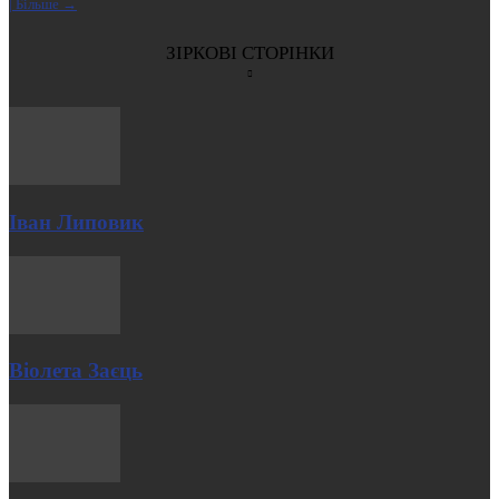
| Більше →
ЗІРКОВІ СТОРІНКИ
Іван Липовик
Віолета Заєць