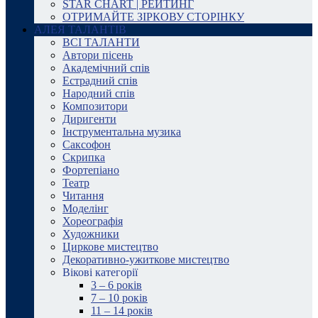
STAR CHART | РЕЙТИНГ
ОТРИМАЙТЕ ЗІРКОВУ СТОРІНКУ
АЛЕЯ ТАЛАНТІВ
ВСІ ТАЛАНТИ
Автори пісень
Академічний спів
Естрадний спів
Народний спів
Композитори
Диригенти
Інструментальна музика
Саксофон
Скрипка
Фортепіано
Театр
Читання
Моделінг
Хореографія
Художники
Циркове мистецтво
Декоративно-ужиткове мистецтво
Вікові категорії
3 – 6 років
7 – 10 років
11 – 14 років