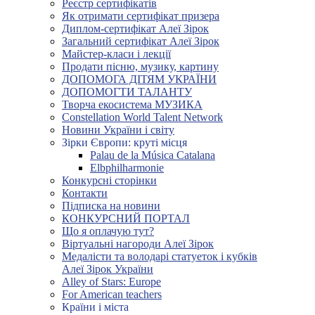
Реєстр сертифікатів
Як отримати сертифікат призера
Диплом-сертифікат Алеї Зірок
Загальний сертифікат Алеї Зірок
Майстер-класи і лекції
Продати пісню, музику, картину
ДОПОМОГА ДІТЯМ УКРАЇНИ
ДОПОМОГТИ ТАЛАНТУ
Творча екосистема МУЗИКА
Constellation World Talent Network
Новини України і світу
Зірки Європи: круті місця
Palau de la Música Catalana
Elbphilharmonie
Конкурсні сторінки
Контакти
Підписка на новини
КОНКУРСНИЙ ПОРТАЛ
Що я оплачую тут?
Віртуальні нагороди Алеї Зірок
Медалісти та володарі статуеток і кубків
Алеї Зірок України
Alley of Stars: Europe
For American teachers
Країни і міста