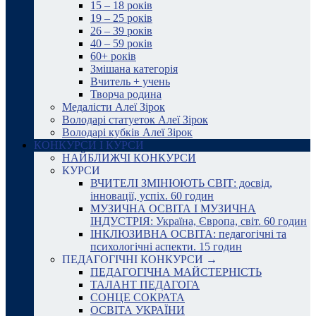
15 – 18 років
19 – 25 років
26 – 39 років
40 – 59 років
60+ років
Змішана категорія
Вчитель + учень
Творча родина
Медалісти Алеї Зірок
Володарі статуеток Алеї Зірок
Володарі кубків Алеї Зірок
КОНКУРСИ І КУРСИ
НАЙБЛИЖЧІ КОНКУРСИ
КУРСИ
ВЧИТЕЛІ ЗМІНЮЮТЬ СВІТ: досвід,
інновації, успіх. 60 годин
МУЗИЧНА ОСВІТА І МУЗИЧНА
ІНДУСТРІЯ: Україна, Європа, світ. 60 годин
ІНКЛЮЗИВНА ОСВІТА: педагогічні та
психологічні аспекти. 15 годин
ПЕДАГОГІЧНІ КОНКУРСИ →
ПЕДАГОГІЧНА МАЙСТЕРНІСТЬ
ТАЛАНТ ПЕДАГОГА
СОНЦЕ СОКРАТА
ОСВІТА УКРАЇНИ