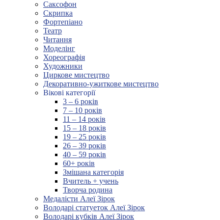
Саксофон
Скрипка
Фортепіано
Театр
Читання
Моделінг
Хореографія
Художники
Циркове мистецтво
Декоративно-ужиткове мистецтво
Вікові категорії
3 – 6 років
7 – 10 років
11 – 14 років
15 – 18 років
19 – 25 років
26 – 39 років
40 – 59 років
60+ років
Змішана категорія
Вчитель + учень
Творча родина
Медалісти Алеї Зірок
Володарі статуеток Алеї Зірок
Володарі кубків Алеї Зірок