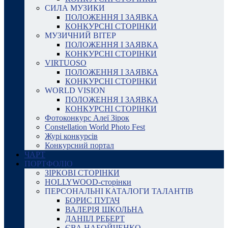
СИЛА МУЗИКИ
ПОЛОЖЕННЯ І ЗАЯВКА
КОНКУРСНІ СТОРІНКИ
МУЗИЧНИЙ ВІТЕР
ПОЛОЖЕННЯ І ЗАЯВКА
КОНКУРСНІ СТОРІНКИ
VIRTUOSO
ПОЛОЖЕННЯ І ЗАЯВКА
КОНКУРСНІ СТОРІНКИ
WORLD VISION
ПОЛОЖЕННЯ І ЗАЯВКА
КОНКУРСНІ СТОРІНКИ
Фотоконкурс Алеї Зірок
Constellation World Photo Fest
Журі конкурсів
Конкурсний портал
ЧАРТ
ПОРТФОЛІО
ЗІРКОВІ СТОРІНКИ
HOLLYWOOD-сторінки
ПЕРСОНАЛЬНІ КАТАЛОГИ ТАЛАНТІВ
БОРИС ПУГАЧ
ВАЛЕРІЯ ШКОЛЬНА
ДАНІІЛ РЕБЕРТ
ЄВА НАБОЙЧЕНКО