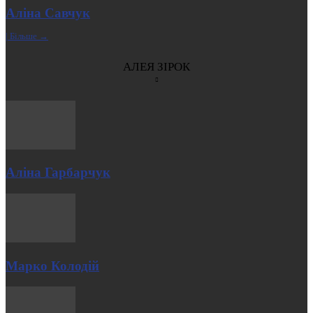
Аліна Савчук
| Більше →
АЛЕЯ ЗІРОК
Аліна Гарбарчук
Марко Колодій