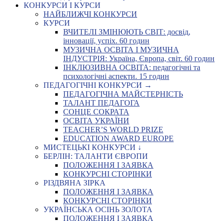
КОНКУРСИ І КУРСИ
НАЙБЛИЖЧІ КОНКУРСИ
КУРСИ
ВЧИТЕЛІ ЗМІНЮЮТЬ СВІТ: досвід,
інновації, успіх. 60 годин
МУЗИЧНА ОСВІТА І МУЗИЧНА
ІНДУСТРІЯ: Україна, Європа, світ. 60 годин
ІНКЛЮЗИВНА ОСВІТА: педагогічні та
психологічні аспекти. 15 годин
ПЕДАГОГІЧНІ КОНКУРСИ →
ПЕДАГОГІЧНА МАЙСТЕРНІСТЬ
ТАЛАНТ ПЕДАГОГА
СОНЦЕ СОКРАТА
ОСВІТА УКРАЇНИ
TEACHER’S WORLD PRIZE
EDUCATION AWARD EUROPE
МИСТЕЦЬКІ КОНКУРСИ ↓
БЕРЛІН: ТАЛАНТИ ЄВРОПИ
ПОЛОЖЕННЯ І ЗАЯВКА
КОНКУРСНІ СТОРІНКИ
РІЗДВЯНА ЗІРКА
ПОЛОЖЕННЯ І ЗАЯВКА
КОНКУРСНІ СТОРІНКИ
УКРАЇНСЬКА ОСІНЬ ЗОЛОТА
ПОЛОЖЕННЯ І ЗАЯВКА