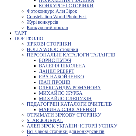
ПОЛОЖЕННЯ І ЗАЯВКА
КОНКУРСНІ СТОРІНКИ
Фотоконкурс Алеї Зірок
Constellation World Photo Fest
Журі конкурсів
Конкурсний портал
ЧАРТ
ПОРТФОЛІО
ЗІРКОВІ СТОРІНКИ
HOLLYWOOD-сторінки
ПЕРСОНАЛЬНІ КАТАЛОГИ ТАЛАНТІВ
БОРИС ПУГАЧ
ВАЛЕРІЯ ШКОЛЬНА
ДАНІІЛ РЕБЕРТ
ЄВА НАБОЙЧЕНКО
ІВАН ПРОЦІВ
ОЛЕКСАНДРА РОМАНОВА
МИХАЙЛО ЖУРБА
МИХАЙЛО СЛЄПУХІН
ПЕДАГОГІЧНІ КАТАЛОГИ ВЧИТЕЛІВ
МАРИНА СЛЮСАРЕНКО
ОТРИМАТИ ЗІРКОВУ СТОРІНКУ
STAR JOURNAL
АЛЕЯ ЗІРОК УКРАЇНИ: ІСТОРІЇ УСПІХУ
Всі зіркові сторінки для конкурсантів