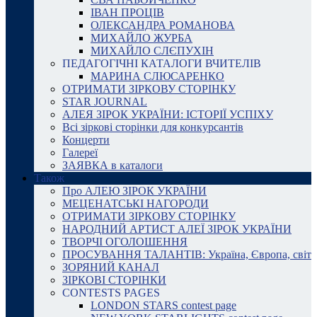
ІВАН ПРОЦІВ
ОЛЕКСАНДРА РОМАНОВА
МИХАЙЛО ЖУРБА
МИХАЙЛО СЛЄПУХІН
ПЕДАГОГІЧНІ КАТАЛОГИ ВЧИТЕЛІВ
МАРИНА СЛЮСАРЕНКО
ОТРИМАТИ ЗІРКОВУ СТОРІНКУ
STAR JOURNAL
АЛЕЯ ЗІРОК УКРАЇНИ: ІСТОРІЇ УСПІХУ
Всі зіркові сторінки для конкурсантів
Концерти
Галереї
ЗАЯВКА в каталоги
Також
Про АЛЕЮ ЗІРОК УКРАЇНИ
МЕЦЕНАТСЬКІ НАГОРОДИ
ОТРИМАТИ ЗІРКОВУ СТОРІНКУ
НАРОДНИЙ АРТИСТ АЛЕЇ ЗІРОК УКРАЇНИ
ТВОРЧІ ОГОЛОШЕННЯ
ПРОСУВАННЯ ТАЛАНТІВ: Україна, Європа, світ
ЗОРЯНИЙ КАНАЛ
ЗІРКОВІ СТОРІНКИ
CONTESTS PAGES
LONDON STARS contest page