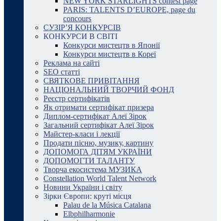
NEW YORK STARLIGHTS contest page
PARIS: TALENTS D’EUROPE, page du
concours
СУЗІР’Я КОНКУРСІВ
КОНКУРСИ В СВІТІ
Конкурси мистецтв в Японії
Конкурси мистецтв в Кореї
Реклама на сайті
SEO статті
СВЯТКОВЕ ПРИВІТАННЯ
НАЦІОНАЛЬНИЙ ТВОРЧИЙ ФОНД
Реєстр сертифікатів
Як отримати сертифікат призера
Диплом-сертифікат Алеї Зірок
Загальний сертифікат Алеї Зірок
Майстер-класи і лекції
Продати пісню, музику, картину
ДОПОМОГА ДІТЯМ УКРАЇНИ
ДОПОМОГТИ ТАЛАНТУ
Творча екосистема МУЗИКА
Constellation World Talent Network
Новини України і світу
Зірки Європи: круті місця
Palau de la Música Catalana
Elbphilharmonie