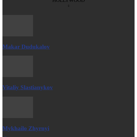
HOLLYWOOD
Makar Dudukalov
Vitaliy Slastianykov
Mykhailo Zhyrnyi