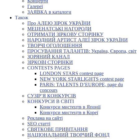
Концерти
Галереї
ЗАЯВКА в каталоги
Також
Про АЛЕЮ ЗІРОК УКРАЇНИ
МЕЦЕНАТСЬКІ НАГОРОДИ
ОТРИМАТИ ЗІРКОВУ СТОРІНКУ
НАРОДНИЙ АРТИСТ АЛЕЇ ЗІРОК УКРАЇНИ
ТВОРЧІ ОГОЛОШЕННЯ
ПРОСУВАННЯ ТАЛАНТІВ: Україна, Європа, світ
ЗОРЯНИЙ КАНАЛ
ЗІРКОВІ СТОРІНКИ
CONTESTS PAGES
LONDON STARS contest page
NEW YORK STARLIGHTS contest page
PARIS: TALENTS D’EUROPE, page du
concours
СУЗІР’Я КОНКУРСІВ
КОНКУРСИ В СВІТІ
Конкурси мистецтв в Японії
Конкурси мистецтв в Кореї
Реклама на сайті
SEO статті
СВЯТКОВЕ ПРИВІТАННЯ
НАЦІОНАЛЬНИЙ ТВОРЧИЙ ФОНД