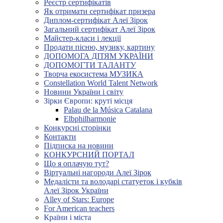
Реєстр сертифікатів
Як отримати сертифікат призера
Диплом-сертифікат Алеї Зірок
Загальний сертифікат Алеї Зірок
Майстер-класи і лекції
Продати пісню, музику, картину
ДОПОМОГА ДІТЯМ УКРАЇНИ
ДОПОМОГТИ ТАЛАНТУ
Творча екосистема МУЗИКА
Constellation World Talent Network
Новини України і світу
Зірки Європи: круті місця
Palau de la Música Catalana
Elbphilharmonie
Конкурсні сторінки
Контакти
Підписка на новини
КОНКУРСНИЙ ПОРТАЛ
Що я оплачую тут?
Віртуальні нагороди Алеї Зірок
Медалісти та володарі статуеток і кубків
Алеї Зірок України
Alley of Stars: Europe
For American teachers
Країни і міста