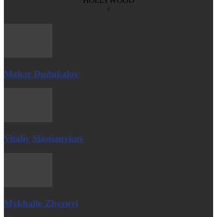
HOLLYWOOD
Makar Dudukalov
Vitaliy Slastianykov
Mykhailo Zhyrnyi