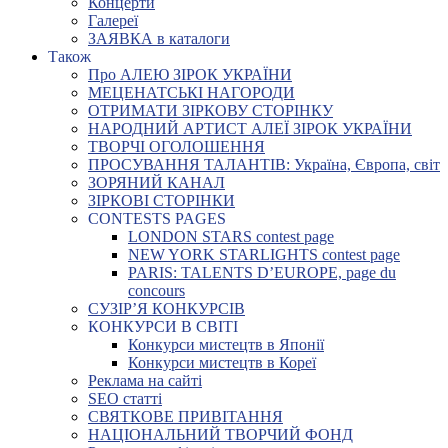
Концерти
Галереї
ЗАЯВКА в каталоги
Також
Про АЛЕЮ ЗІРОК УКРАЇНИ
МЕЦЕНАТСЬКІ НАГОРОДИ
ОТРИМАТИ ЗІРКОВУ СТОРІНКУ
НАРОДНИЙ АРТИСТ АЛЕЇ ЗІРОК УКРАЇНИ
ТВОРЧІ ОГОЛОШЕННЯ
ПРОСУВАННЯ ТАЛАНТІВ: Україна, Європа, світ
ЗОРЯНИЙ КАНАЛ
ЗІРКОВІ СТОРІНКИ
CONTESTS PAGES
LONDON STARS contest page
NEW YORK STARLIGHTS contest page
PARIS: TALENTS D’EUROPE, page du
concours
СУЗІР’Я КОНКУРСІВ
КОНКУРСИ В СВІТІ
Конкурси мистецтв в Японії
Конкурси мистецтв в Кореї
Реклама на сайті
SEO статті
СВЯТКОВЕ ПРИВІТАННЯ
НАЦІОНАЛЬНИЙ ТВОРЧИЙ ФОНД