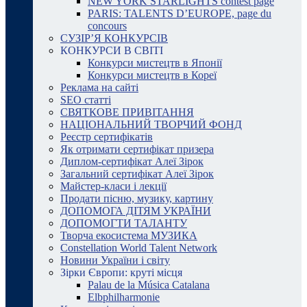
NEW YORK STARLIGHTS contest page
PARIS: TALENTS D’EUROPE, page du
concours
СУЗІР’Я КОНКУРСІВ
КОНКУРСИ В СВІТІ
Конкурси мистецтв в Японії
Конкурси мистецтв в Кореї
Реклама на сайті
SEO статті
СВЯТКОВЕ ПРИВІТАННЯ
НАЦІОНАЛЬНИЙ ТВОРЧИЙ ФОНД
Реєстр сертифікатів
Як отримати сертифікат призера
Диплом-сертифікат Алеї Зірок
Загальний сертифікат Алеї Зірок
Майстер-класи і лекції
Продати пісню, музику, картину
ДОПОМОГА ДІТЯМ УКРАЇНИ
ДОПОМОГТИ ТАЛАНТУ
Творча екосистема МУЗИКА
Constellation World Talent Network
Новини України і світу
Зірки Європи: круті місця
Palau de la Música Catalana
Elbphilharmonie