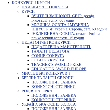
КОНКУРСИ І КУРСИ
НАЙБЛИЖЧІ КОНКУРСИ
КУРСИ
ВЧИТЕЛІ ЗМІНЮЮТЬ СВІТ: досвід,
інновації, успіх. 60 годин
МУЗИЧНА ОСВІТА І МУЗИЧНА
ІНДУСТРІЯ: Україна, Європа, світ. 60 годин
ІНКЛЮЗИВНА ОСВІТА: педагогічні та
психологічні аспекти. 15 годин
ПЕДАГОГІЧНІ КОНКУРСИ →
ПЕДАГОГІЧНА МАЙСТЕРНІСТЬ
ТАЛАНТ ПЕДАГОГА
СОНЦЕ СОКРАТА
ОСВІТА УКРАЇНИ
TEACHER’S WORLD PRIZE
EDUCATION AWARD EUROPE
МИСТЕЦЬКІ КОНКУРСИ ↓
БЕРЛІН: ТАЛАНТИ ЄВРОПИ
ПОЛОЖЕННЯ І ЗАЯВКА
КОНКУРСНІ СТОРІНКИ
РІЗДВЯНА ЗІРКА
ПОЛОЖЕННЯ І ЗАЯВКА
КОНКУРСНІ СТОРІНКИ
УКРАЇНСЬКА ОСІНЬ ЗОЛОТА
ПОЛОЖЕННЯ І ЗАЯВКА