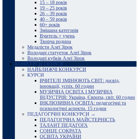
15 – 18 років
19 – 25 років
26 – 39 років
40 – 59 років
60+ років
Змішана категорія
Вчитель + учень
Творча родина
Медалісти Алеї Зірок
Володарі статуеток Алеї Зірок
Володарі кубків Алеї Зірок
КОНКУРСИ І КУРСИ
НАЙБЛИЖЧІ КОНКУРСИ
КУРСИ
ВЧИТЕЛІ ЗМІНЮЮТЬ СВІТ: досвід,
інновації, успіх. 60 годин
МУЗИЧНА ОСВІТА І МУЗИЧНА
ІНДУСТРІЯ: Україна, Європа, світ. 60 годин
ІНКЛЮЗИВНА ОСВІТА: педагогічні та
психологічні аспекти. 15 годин
ПЕДАГОГІЧНІ КОНКУРСИ →
ПЕДАГОГІЧНА МАЙСТЕРНІСТЬ
ТАЛАНТ ПЕДАГОГА
СОНЦЕ СОКРАТА
ОСВІТА УКРАЇНИ