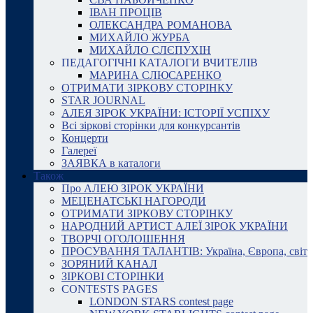
ІВАН ПРОЦІВ
ОЛЕКСАНДРА РОМАНОВА
МИХАЙЛО ЖУРБА
МИХАЙЛО СЛЄПУХІН
ПЕДАГОГІЧНІ КАТАЛОГИ ВЧИТЕЛІВ
МАРИНА СЛЮСАРЕНКО
ОТРИМАТИ ЗІРКОВУ СТОРІНКУ
STAR JOURNAL
АЛЕЯ ЗІРОК УКРАЇНИ: ІСТОРІЇ УСПІХУ
Всі зіркові сторінки для конкурсантів
Концерти
Галереї
ЗАЯВКА в каталоги
Також
Про АЛЕЮ ЗІРОК УКРАЇНИ
МЕЦЕНАТСЬКІ НАГОРОДИ
ОТРИМАТИ ЗІРКОВУ СТОРІНКУ
НАРОДНИЙ АРТИСТ АЛЕЇ ЗІРОК УКРАЇНИ
ТВОРЧІ ОГОЛОШЕННЯ
ПРОСУВАННЯ ТАЛАНТІВ: Україна, Європа, світ
ЗОРЯНИЙ КАНАЛ
ЗІРКОВІ СТОРІНКИ
CONTESTS PAGES
LONDON STARS contest page