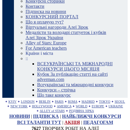
Конкурсні сторінки
Контакти
Підписка на новини
КОНКУРСНИЙ ПОРТАЛ
Що я оплачую тут?
Віртуальні нагороди Алеї Зірок
Медалісти та володарі статуеток і кубків
Алеї Зірок України
Alley of Stars: Europe
For American teachers
Країни і міста
::
ВСЕУКРАЇНСЬКІ ТА МІЖНАРОДНІ
КОНКУРСИ ЦЬОГО МІСЯЦЯ
Кубок За публікацію статті на сайті
adverman.com
Всеукраїнські та міжнародні конкурси
Конкурси – стрічка
Що таке конкурс
✦
KYIV
✦
LONDON
✦
BERLIN
✦
PARIS
✦
ROMA
✦
MADRID
✦
TOKYO
✦
SEOUL
✦
NEW YORK
✦
HOLLYWOOD
✦
AMERICA
✦
WORLD
✦
EUROPE
✦
UKRAINE
✦
ALLEY of STARS
✦
РІЗДВЯНА ЗІРКА
НОВИНИ
|
ПІДПИСКА
|
НАЙБЛИЖЧІ КОНКУРСИ
ВСІ ТАЛАНТИ ТУТ
|
АКЦІЯ
|
ПЕДАГОГАМ
7627
ТВОРЧИХ РОБІТ НА АЛЕЇ