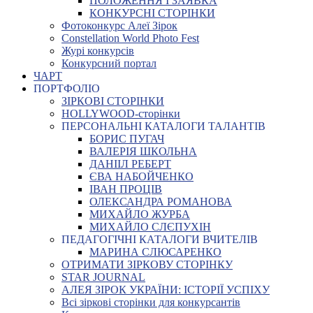
ПОЛОЖЕННЯ І ЗАЯВКА
КОНКУРСНІ СТОРІНКИ
Фотоконкурс Алеї Зірок
Constellation World Photo Fest
Журі конкурсів
Конкурсний портал
ЧАРТ
ПОРТФОЛІО
ЗІРКОВІ СТОРІНКИ
HOLLYWOOD-сторінки
ПЕРСОНАЛЬНІ КАТАЛОГИ ТАЛАНТІВ
БОРИС ПУГАЧ
ВАЛЕРІЯ ШКОЛЬНА
ДАНІІЛ РЕБЕРТ
ЄВА НАБОЙЧЕНКО
ІВАН ПРОЦІВ
ОЛЕКСАНДРА РОМАНОВА
МИХАЙЛО ЖУРБА
МИХАЙЛО СЛЄПУХІН
ПЕДАГОГІЧНІ КАТАЛОГИ ВЧИТЕЛІВ
МАРИНА СЛЮСАРЕНКО
ОТРИМАТИ ЗІРКОВУ СТОРІНКУ
STAR JOURNAL
АЛЕЯ ЗІРОК УКРАЇНИ: ІСТОРІЇ УСПІХУ
Всі зіркові сторінки для конкурсантів