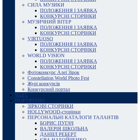
СИЛА МУЗИКИ
ПОЛОЖЕННЯ І ЗАЯВКА
КОНКУРСНІ СТОРІНКИ
МУЗИЧНИЙ ВІТЕР
ПОЛОЖЕННЯ І ЗАЯВКА
КОНКУРСНІ СТОРІНКИ
VIRTUOSO
ПОЛОЖЕННЯ І ЗАЯВКА
КОНКУРСНІ СТОРІНКИ
WORLD VISION
ПОЛОЖЕННЯ І ЗАЯВКА
КОНКУРСНІ СТОРІНКИ
Фотоконкурс Алеї Зірок
Constellation World Photo Fest
Журі конкурсів
Конкурсний портал
ЧАРТ
ПОРТФОЛІО
ЗІРКОВІ СТОРІНКИ
HOLLYWOOD-сторінки
ПЕРСОНАЛЬНІ КАТАЛОГИ ТАЛАНТІВ
БОРИС ПУГАЧ
ВАЛЕРІЯ ШКОЛЬНА
ДАНІІЛ РЕБЕРТ
ЄВА НАБОЙЧЕНКО