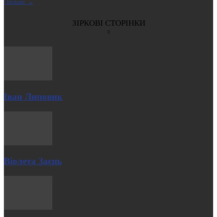
| Більше →
ЗІРКОВІ СТОРІНКИ
Іван Липовик
Віолета Заєць