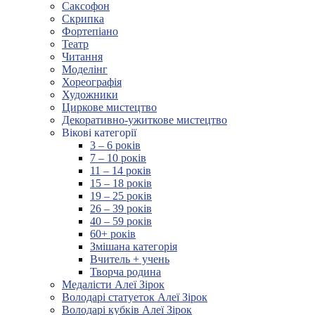
Саксофон
Скрипка
Фортепіано
Театр
Читання
Моделінг
Хореографія
Художники
Циркове мистецтво
Декоративно-ужиткове мистецтво
Вікові категорії
3 – 6 років
7 – 10 років
11 – 14 років
15 – 18 років
19 – 25 років
26 – 39 років
40 – 59 років
60+ років
Змішана категорія
Вчитель + учень
Творча родина
Медалісти Алеї Зірок
Володарі статуеток Алеї Зірок
Володарі кубків Алеї Зірок