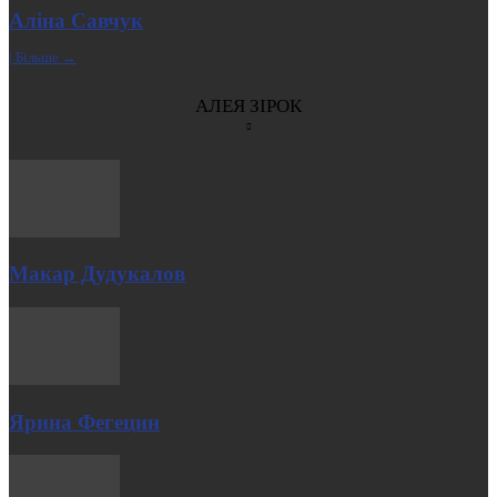
Аліна Савчук
| Більше →
АЛЕЯ ЗІРОК
Макар Дудукалов
Ярина Фегецин