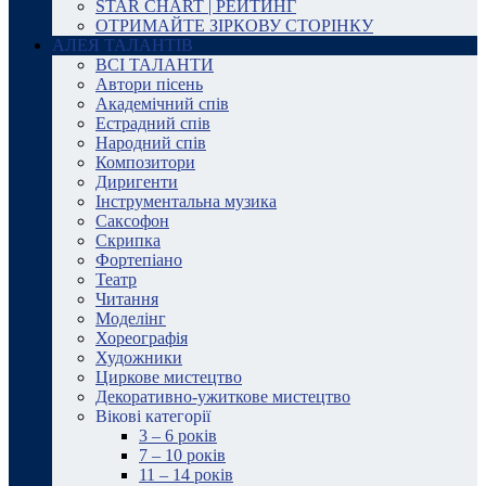
STAR CHART | РЕЙТИНГ
ОТРИМАЙТЕ ЗІРКОВУ СТОРІНКУ
АЛЕЯ ТАЛАНТІВ
ВСІ ТАЛАНТИ
Автори пісень
Академічний спів
Естрадний спів
Народний спів
Композитори
Диригенти
Інструментальна музика
Саксофон
Скрипка
Фортепіано
Театр
Читання
Моделінг
Хореографія
Художники
Циркове мистецтво
Декоративно-ужиткове мистецтво
Вікові категорії
3 – 6 років
7 – 10 років
11 – 14 років