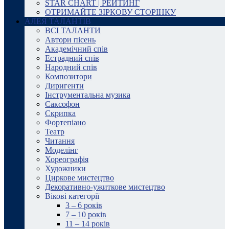
STAR CHART | РЕЙТИНГ
ОТРИМАЙТЕ ЗІРКОВУ СТОРІНКУ
АЛЕЯ ТАЛАНТІВ
ВСІ ТАЛАНТИ
Автори пісень
Академічний спів
Естрадний спів
Народний спів
Композитори
Диригенти
Інструментальна музика
Саксофон
Скрипка
Фортепіано
Театр
Читання
Моделінг
Хореографія
Художники
Циркове мистецтво
Декоративно-ужиткове мистецтво
Вікові категорії
3 – 6 років
7 – 10 років
11 – 14 років