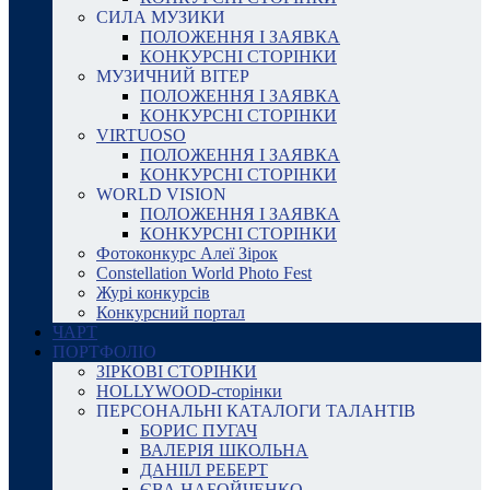
СИЛА МУЗИКИ
ПОЛОЖЕННЯ І ЗАЯВКА
КОНКУРСНІ СТОРІНКИ
МУЗИЧНИЙ ВІТЕР
ПОЛОЖЕННЯ І ЗАЯВКА
КОНКУРСНІ СТОРІНКИ
VIRTUOSO
ПОЛОЖЕННЯ І ЗАЯВКА
КОНКУРСНІ СТОРІНКИ
WORLD VISION
ПОЛОЖЕННЯ І ЗАЯВКА
КОНКУРСНІ СТОРІНКИ
Фотоконкурс Алеї Зірок
Constellation World Photo Fest
Журі конкурсів
Конкурсний портал
ЧАРТ
ПОРТФОЛІО
ЗІРКОВІ СТОРІНКИ
HOLLYWOOD-сторінки
ПЕРСОНАЛЬНІ КАТАЛОГИ ТАЛАНТІВ
БОРИС ПУГАЧ
ВАЛЕРІЯ ШКОЛЬНА
ДАНІІЛ РЕБЕРТ
ЄВА НАБОЙЧЕНКО