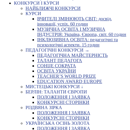
КОНКУРСИ І КУРСИ
НАЙБЛИЖЧІ КОНКУРСИ
КУРСИ
ВЧИТЕЛІ ЗМІНЮЮТЬ СВІТ: досвід,
інновації, успіх. 60 годин
МУЗИЧНА ОСВІТА І МУЗИЧНА
ІНДУСТРІЯ: Україна, Європа, світ. 60 годин
ІНКЛЮЗИВНА ОСВІТА: педагогічні та
психологічні аспекти. 15 годин
ПЕДАГОГІЧНІ КОНКУРСИ →
ПЕДАГОГІЧНА МАЙСТЕРНІСТЬ
ТАЛАНТ ПЕДАГОГА
СОНЦЕ СОКРАТА
ОСВІТА УКРАЇНИ
TEACHER’S WORLD PRIZE
EDUCATION AWARD EUROPE
МИСТЕЦЬКІ КОНКУРСИ ↓
БЕРЛІН: ТАЛАНТИ ЄВРОПИ
ПОЛОЖЕННЯ І ЗАЯВКА
КОНКУРСНІ СТОРІНКИ
РІЗДВЯНА ЗІРКА
ПОЛОЖЕННЯ І ЗАЯВКА
КОНКУРСНІ СТОРІНКИ
УКРАЇНСЬКА ОСІНЬ ЗОЛОТА
ПОЛОЖЕННЯ І ЗАЯВКА