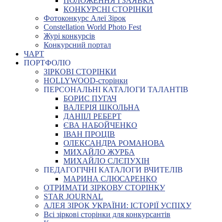
ПОЛОЖЕННЯ І ЗАЯВКА
КОНКУРСНІ СТОРІНКИ
Фотоконкурс Алеї Зірок
Constellation World Photo Fest
Журі конкурсів
Конкурсний портал
ЧАРТ
ПОРТФОЛІО
ЗІРКОВІ СТОРІНКИ
HOLLYWOOD-сторінки
ПЕРСОНАЛЬНІ КАТАЛОГИ ТАЛАНТІВ
БОРИС ПУГАЧ
ВАЛЕРІЯ ШКОЛЬНА
ДАНІІЛ РЕБЕРТ
ЄВА НАБОЙЧЕНКО
ІВАН ПРОЦІВ
ОЛЕКСАНДРА РОМАНОВА
МИХАЙЛО ЖУРБА
МИХАЙЛО СЛЄПУХІН
ПЕДАГОГІЧНІ КАТАЛОГИ ВЧИТЕЛІВ
МАРИНА СЛЮСАРЕНКО
ОТРИМАТИ ЗІРКОВУ СТОРІНКУ
STAR JOURNAL
АЛЕЯ ЗІРОК УКРАЇНИ: ІСТОРІЇ УСПІХУ
Всі зіркові сторінки для конкурсантів