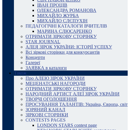
ІВАН ПРОЦІВ
ОЛЕКСАНДРА РОМАНОВА
МИХАЙЛО ЖУРБА
МИХАЙЛО СЛЄПУХІН
ПЕДАГОГІЧНІ КАТАЛОГИ ВЧИТЕЛІВ
МАРИНА СЛЮСАРЕНКО
ОТРИМАТИ ЗІРКОВУ СТОРІНКУ
STAR JOURNAL
АЛЕЯ ЗІРОК УКРАЇНИ: ІСТОРІЇ УСПІХУ
Всі зіркові сторінки для конкурсантів
Концерти
Галереї
ЗАЯВКА в каталоги
Також
Про АЛЕЮ ЗІРОК УКРАЇНИ
МЕЦЕНАТСЬКІ НАГОРОДИ
ОТРИМАТИ ЗІРКОВУ СТОРІНКУ
НАРОДНИЙ АРТИСТ АЛЕЇ ЗІРОК УКРАЇНИ
ТВОРЧІ ОГОЛОШЕННЯ
ПРОСУВАННЯ ТАЛАНТІВ: Україна, Європа, світ
ЗОРЯНИЙ КАНАЛ
ЗІРКОВІ СТОРІНКИ
CONTESTS PAGES
LONDON STARS contest page