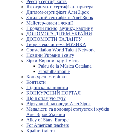
Реєстр сертифікатів
Як отримати сертифікат призера
Диплом-сертифікат Алеї Зірок
Загальний сертифікат Алеї Зірок
Майстер-класи і лекції
Продати пісню, музику, картину
ДОПОМОГА ДІТЯМ УКРАЇНИ
ДОПОМОГТИ ТАЛАНТУ
Творча екосистема МУЗИКА
Constellation World Talent Network
Новини України і світу
Зірки Європи: круті місця
Palau de la Música Catalana
Elbphilharmonie
Конкурсні сторінки
Контакти
Підписка на новини
КОНКУРСНИЙ ПОРТАЛ
Що я оплачую тут?
Віртуальні нагороди Алеї Зірок
Медалісти та володарі статуеток і кубків
Алеї Зірок України
Alley of Stars: Europe
For American teachers
Країни і міста