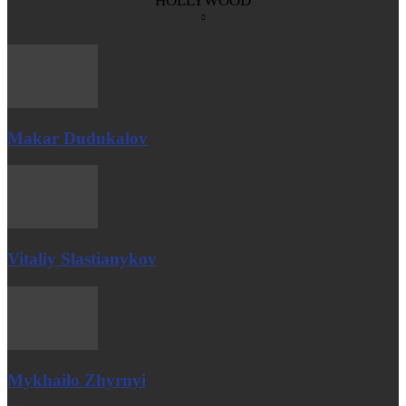
HOLLYWOOD
Makar Dudukalov
Vitaliy Slastianykov
Mykhailo Zhyrnyi