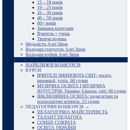
15 – 18 років
19 – 25 років
26 – 39 років
40 – 59 років
60+ років
Змішана категорія
Вчитель + учень
Творча родина
Медалісти Алеї Зірок
Володарі статуеток Алеї Зірок
Володарі кубків Алеї Зірок
КОНКУРСИ І КУРСИ
НАЙБЛИЖЧІ КОНКУРСИ
КУРСИ
ВЧИТЕЛІ ЗМІНЮЮТЬ СВІТ: досвід,
інновації, успіх. 60 годин
МУЗИЧНА ОСВІТА І МУЗИЧНА
ІНДУСТРІЯ: Україна, Європа, світ. 60 годин
ІНКЛЮЗИВНА ОСВІТА: педагогічні та
психологічні аспекти. 15 годин
ПЕДАГОГІЧНІ КОНКУРСИ →
ПЕДАГОГІЧНА МАЙСТЕРНІСТЬ
ТАЛАНТ ПЕДАГОГА
СОНЦЕ СОКРАТА
ОСВІТА УКРАЇНИ