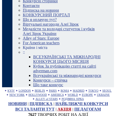
Конкурсні сторінки
Контакти
Підписка на новини
КОНКУРСНИЙ ПОРТАЛ
Що я оплачую тут?
Віртуальні нагороди Алеї Зірок
Медалісти та володарі статуеток і кубків
Алеї Зірок України
Alley of Stars: Europe
For American teachers
Країни і міста
::
ВСЕУКРАЇНСЬКІ ТА МІЖНАРОДНІ
КОНКУРСИ ЦЬОГО МІСЯЦЯ
Кубок За публікацію статті на сайті
adverman.com
Всеукраїнські та міжнародні конкурси
Конкурси – стрічка
Що таке конкурс
✦
KYIV
✦
LONDON
✦
BERLIN
✦
PARIS
✦
ROMA
✦
MADRID
✦
TOKYO
✦
SEOUL
✦
NEW YORK
✦
HOLLYWOOD
✦
AMERICA
✦
WORLD
✦
EUROPE
✦
UKRAINE
✦
ALLEY of STARS
✦
РІЗДВЯНА ЗІРКА
НОВИНИ
|
ПІДПИСКА
|
НАЙБЛИЖЧІ КОНКУРСИ
ВСІ ТАЛАНТИ ТУТ
|
АКЦІЯ
|
ПЕДАГОГАМ
7627
ТВОРЧИХ РОБІТ НА АЛЕЇ