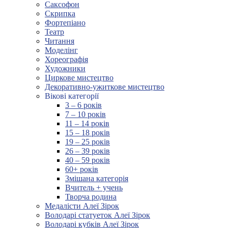
Саксофон
Скрипка
Фортепіано
Театр
Читання
Моделінг
Хореографія
Художники
Циркове мистецтво
Декоративно-ужиткове мистецтво
Вікові категорії
3 – 6 років
7 – 10 років
11 – 14 років
15 – 18 років
19 – 25 років
26 – 39 років
40 – 59 років
60+ років
Змішана категорія
Вчитель + учень
Творча родина
Медалісти Алеї Зірок
Володарі статуеток Алеї Зірок
Володарі кубків Алеї Зірок