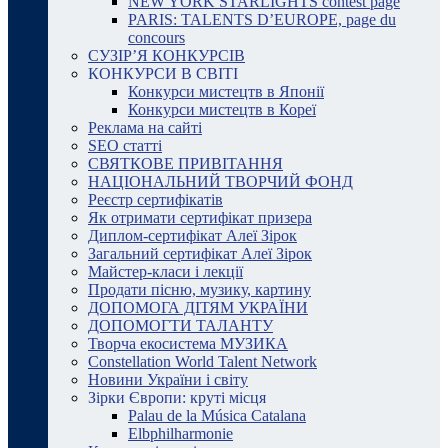
NEW YORK STARLIGHTS contest page
PARIS: TALENTS D’EUROPE, page du
concours
СУЗІР’Я КОНКУРСІВ
КОНКУРСИ В СВІТІ
Конкурси мистецтв в Японії
Конкурси мистецтв в Кореї
Реклама на сайті
SEO статті
СВЯТКОВЕ ПРИВІТАННЯ
НАЦІОНАЛЬНИЙ ТВОРЧИЙ ФОНД
Реєстр сертифікатів
Як отримати сертифікат призера
Диплом-сертифікат Алеї Зірок
Загальний сертифікат Алеї Зірок
Майстер-класи і лекції
Продати пісню, музику, картину
ДОПОМОГА ДІТЯМ УКРАЇНИ
ДОПОМОГТИ ТАЛАНТУ
Творча екосистема МУЗИКА
Constellation World Talent Network
Новини України і світу
Зірки Європи: круті місця
Palau de la Música Catalana
Elbphilharmonie