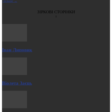
| Більше →
ЗІРКОВІ СТОРІНКИ
Іван Липовик
Віолета Заєць