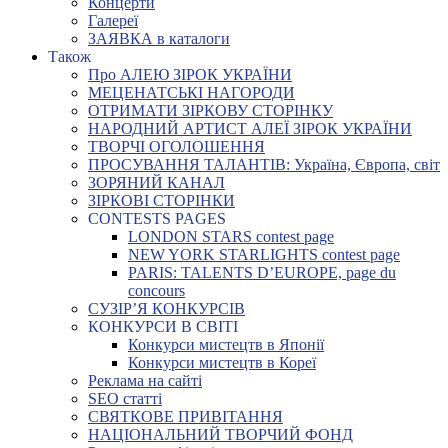
Концерти
Галереї
ЗАЯВКА в каталоги
Також
Про АЛЕЮ ЗІРОК УКРАЇНИ
МЕЦЕНАТСЬКІ НАГОРОДИ
ОТРИМАТИ ЗІРКОВУ СТОРІНКУ
НАРОДНИЙ АРТИСТ АЛЕЇ ЗІРОК УКРАЇНИ
ТВОРЧІ ОГОЛОШЕННЯ
ПРОСУВАННЯ ТАЛАНТІВ: Україна, Європа, світ
ЗОРЯНИЙ КАНАЛ
ЗІРКОВІ СТОРІНКИ
CONTESTS PAGES
LONDON STARS contest page
NEW YORK STARLIGHTS contest page
PARIS: TALENTS D’EUROPE, page du
concours
СУЗІР’Я КОНКУРСІВ
КОНКУРСИ В СВІТІ
Конкурси мистецтв в Японії
Конкурси мистецтв в Кореї
Реклама на сайті
SEO статті
СВЯТКОВЕ ПРИВІТАННЯ
НАЦІОНАЛЬНИЙ ТВОРЧИЙ ФОНД