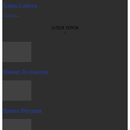
Аліна Савчук
| Більше →
АЛЕЯ ЗІРОК
Макар Дудукалов
Ярина Фегецин