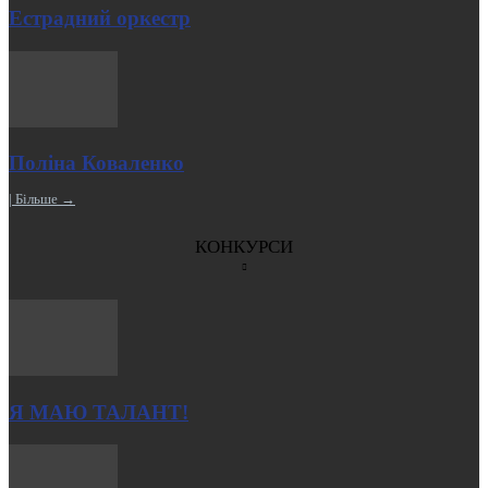
Естрадний оркестр
Поліна Коваленко
| Більше →
КОНКУРСИ
Я МАЮ ТАЛАНТ!