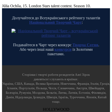
Júlia Ochôa, 15. London Stars talent contest. Season 10.
Долучайтеся до Всеукраїнського рейтингу талантів
Національний Творчий Чарт
:
Подавайтеся в Чарт через конкурс
Творча Сотня
.
Або через інші наші
конкурси
із Золотими
пакетами.
Cторінки і творчі роботи резидентів Алеї Зірок
дивляться і слухають в країнах:
Україна, США, Канада, Велика Британія, Німеччина, Франція, Італія, Греція,
Іспанія, Португалія, Польща, Чехія, Словаччина, Австрія, Швейцарія,
Болгарія, Румунія, Молдова, Бельгія, Литва, Латвія, Естонія, Фінляндія,
Данія, Нідерланди, Ірландія, Швеція, Ізраїль, Туреччина, Японія, Китай
тощо.
HOLLYWOOD