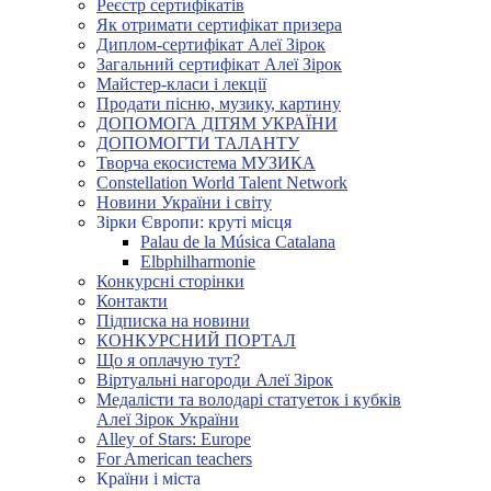
Реєстр сертифікатів
Як отримати сертифікат призера
Диплом-сертифікат Алеї Зірок
Загальний сертифікат Алеї Зірок
Майстер-класи і лекції
Продати пісню, музику, картину
ДОПОМОГА ДІТЯМ УКРАЇНИ
ДОПОМОГТИ ТАЛАНТУ
Творча екосистема МУЗИКА
Constellation World Talent Network
Новини України і світу
Зірки Європи: круті місця
Palau de la Música Catalana
Elbphilharmonie
Конкурсні сторінки
Контакти
Підписка на новини
КОНКУРСНИЙ ПОРТАЛ
Що я оплачую тут?
Віртуальні нагороди Алеї Зірок
Медалісти та володарі статуеток і кубків
Алеї Зірок України
Alley of Stars: Europe
For American teachers
Країни і міста