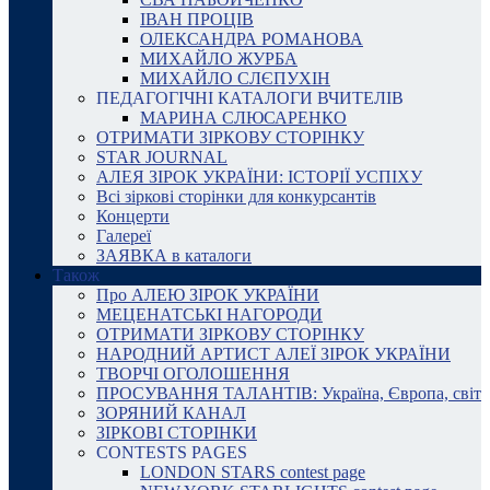
ІВАН ПРОЦІВ
ОЛЕКСАНДРА РОМАНОВА
МИХАЙЛО ЖУРБА
МИХАЙЛО СЛЄПУХІН
ПЕДАГОГІЧНІ КАТАЛОГИ ВЧИТЕЛІВ
МАРИНА СЛЮСАРЕНКО
ОТРИМАТИ ЗІРКОВУ СТОРІНКУ
STAR JOURNAL
АЛЕЯ ЗІРОК УКРАЇНИ: ІСТОРІЇ УСПІХУ
Всі зіркові сторінки для конкурсантів
Концерти
Галереї
ЗАЯВКА в каталоги
Також
Про АЛЕЮ ЗІРОК УКРАЇНИ
МЕЦЕНАТСЬКІ НАГОРОДИ
ОТРИМАТИ ЗІРКОВУ СТОРІНКУ
НАРОДНИЙ АРТИСТ АЛЕЇ ЗІРОК УКРАЇНИ
ТВОРЧІ ОГОЛОШЕННЯ
ПРОСУВАННЯ ТАЛАНТІВ: Україна, Європа, світ
ЗОРЯНИЙ КАНАЛ
ЗІРКОВІ СТОРІНКИ
CONTESTS PAGES
LONDON STARS contest page