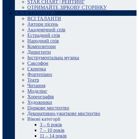
STAR CHART | РЕЙТИНГ
ОТРИМАЙТЕ ЗІРКОВУ СТОРІНКУ
АЛЕЯ ТАЛАНТІВ
ВСІ ТАЛАНТИ
Автори пісень
Академічний спів
Естрадний спів
Народний спів
Композитори
Диригенти
Інструментальна музика
Саксофон
Скрипка
Фортепіано
Театр
Читання
Моделінг
Хореографія
Художники
Циркове мистецтво
Декоративно-ужиткове мистецтво
Вікові категорії
3 – 6 років
7 – 10 років
11 – 14 років