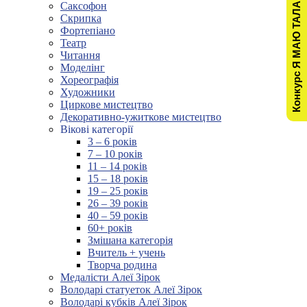
Конкурс Я МАЮ ТАЛАНТ!
Саксофон
Скрипка
Фортепіано
Театр
Читання
Моделінг
Хореографія
Художники
Циркове мистецтво
Декоративно-ужиткове мистецтво
Вікові категорії
3 – 6 років
7 – 10 років
11 – 14 років
15 – 18 років
19 – 25 років
26 – 39 років
40 – 59 років
60+ років
Змішана категорія
Вчитель + учень
Творча родина
Медалісти Алеї Зірок
Володарі статуеток Алеї Зірок
Володарі кубків Алеї Зірок