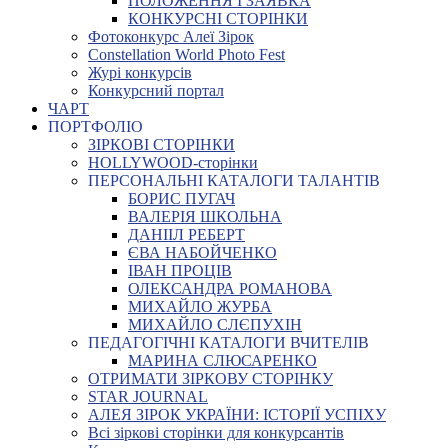
ПОЛОЖЕННЯ І ЗАЯВКА
КОНКУРСНІ СТОРІНКИ
Фотоконкурс Алеї Зірок
Constellation World Photo Fest
Журі конкурсів
Конкурсний портал
ЧАРТ
ПОРТФОЛІО
ЗІРКОВІ СТОРІНКИ
HOLLYWOOD-сторінки
ПЕРСОНАЛЬНІ КАТАЛОГИ ТАЛАНТІВ
БОРИС ПУГАЧ
ВАЛЕРІЯ ШКОЛЬНА
ДАНІІЛ РЕБЕРТ
ЄВА НАБОЙЧЕНКО
ІВАН ПРОЦІВ
ОЛЕКСАНДРА РОМАНОВА
МИХАЙЛО ЖУРБА
МИХАЙЛО СЛЄПУХІН
ПЕДАГОГІЧНІ КАТАЛОГИ ВЧИТЕЛІВ
МАРИНА СЛЮСАРЕНКО
ОТРИМАТИ ЗІРКОВУ СТОРІНКУ
STAR JOURNAL
АЛЕЯ ЗІРОК УКРАЇНИ: ІСТОРІЇ УСПІХУ
Всі зіркові сторінки для конкурсантів