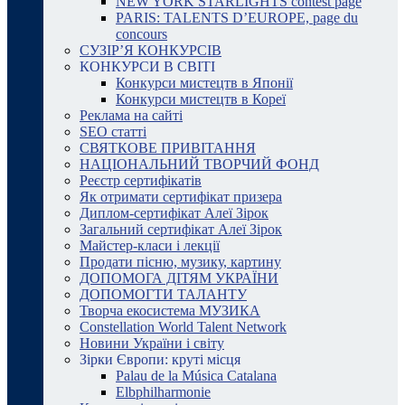
NEW YORK STARLIGHTS contest page
PARIS: TALENTS D’EUROPE, page du
concours
СУЗІР’Я КОНКУРСІВ
КОНКУРСИ В СВІТІ
Конкурси мистецтв в Японії
Конкурси мистецтв в Кореї
Реклама на сайті
SEO статті
СВЯТКОВЕ ПРИВІТАННЯ
НАЦІОНАЛЬНИЙ ТВОРЧИЙ ФОНД
Реєстр сертифікатів
Як отримати сертифікат призера
Диплом-сертифікат Алеї Зірок
Загальний сертифікат Алеї Зірок
Майстер-класи і лекції
Продати пісню, музику, картину
ДОПОМОГА ДІТЯМ УКРАЇНИ
ДОПОМОГТИ ТАЛАНТУ
Творча екосистема МУЗИКА
Constellation World Talent Network
Новини України і світу
Зірки Європи: круті місця
Palau de la Música Catalana
Elbphilharmonie