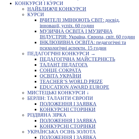
КОНКУРСИ І КУРСИ
НАЙБЛИЖЧІ КОНКУРСИ
КУРСИ
ВЧИТЕЛІ ЗМІНЮЮТЬ СВІТ: досвід,
інновації, успіх. 60 годин
МУЗИЧНА ОСВІТА І МУЗИЧНА
ІНДУСТРІЯ: Україна, Європа, світ. 60 годин
ІНКЛЮЗИВНА ОСВІТА: педагогічні та
психологічні аспекти. 15 годин
ПЕДАГОГІЧНІ КОНКУРСИ →
ПЕДАГОГІЧНА МАЙСТЕРНІСТЬ
ТАЛАНТ ПЕДАГОГА
СОНЦЕ СОКРАТА
ОСВІТА УКРАЇНИ
TEACHER’S WORLD PRIZE
EDUCATION AWARD EUROPE
МИСТЕЦЬКІ КОНКУРСИ ↓
БЕРЛІН: ТАЛАНТИ ЄВРОПИ
ПОЛОЖЕННЯ І ЗАЯВКА
КОНКУРСНІ СТОРІНКИ
РІЗДВЯНА ЗІРКА
ПОЛОЖЕННЯ І ЗАЯВКА
КОНКУРСНІ СТОРІНКИ
УКРАЇНСЬКА ОСІНЬ ЗОЛОТА
ПОЛОЖЕННЯ І ЗАЯВКА