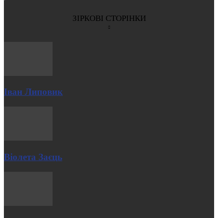
ЗІРКОВІ СТОРІНКИ
Іван Липовик
Віолета Заєць