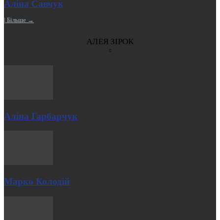
Аліна Савчук
| Більше →
АЛЕЯ ЗІРОК
Аліна Гарбарчук
Марко Колодій