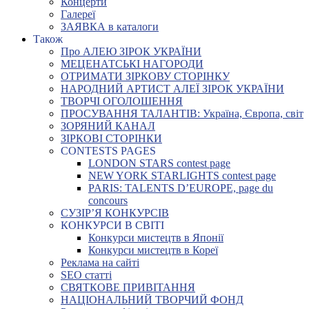
Концерти
Галереї
ЗАЯВКА в каталоги
Також
Про АЛЕЮ ЗІРОК УКРАЇНИ
МЕЦЕНАТСЬКІ НАГОРОДИ
ОТРИМАТИ ЗІРКОВУ СТОРІНКУ
НАРОДНИЙ АРТИСТ АЛЕЇ ЗІРОК УКРАЇНИ
ТВОРЧІ ОГОЛОШЕННЯ
ПРОСУВАННЯ ТАЛАНТІВ: Україна, Європа, світ
ЗОРЯНИЙ КАНАЛ
ЗІРКОВІ СТОРІНКИ
CONTESTS PAGES
LONDON STARS contest page
NEW YORK STARLIGHTS contest page
PARIS: TALENTS D’EUROPE, page du
concours
СУЗІР’Я КОНКУРСІВ
КОНКУРСИ В СВІТІ
Конкурси мистецтв в Японії
Конкурси мистецтв в Кореї
Реклама на сайті
SEO статті
СВЯТКОВЕ ПРИВІТАННЯ
НАЦІОНАЛЬНИЙ ТВОРЧИЙ ФОНД