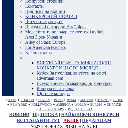
Конкурсні сторінки
Контакти
Підписка на новини
КОНКУРСНИЙ ПОРТАЛ
Що я оплачую тут?
Віртуальні нагороди Алеї Зірок
Медалісти та володарі статуеток і кубків
Алеї Зірок України
Alley of Stars: Europe
For American teachers
Країни і міста
::
ВСЕУКРАЇНСЬКІ ТА МІЖНАРОДНІ
КОНКУРСИ ЦЬОГО МІСЯЦЯ
Кубок За публікацію статті на сайті
adverman.com
Всеукраїнські та міжнародні конкурси
Конкурси – стрічка
Що таке конкурс
✦
KYIV
✦
LONDON
✦
BERLIN
✦
PARIS
✦
ROMA
✦
MADRID
✦
TOKYO
✦
SEOUL
✦
NEW YORK
✦
HOLLYWOOD
✦
AMERICA
✦
WORLD
✦
EUROPE
✦
UKRAINE
✦
ALLEY of STARS
✦
РІЗДВЯНА ЗІРКА
НОВИНИ
|
ПІДПИСКА
|
НАЙБЛИЖЧІ КОНКУРСИ
ВСІ ТАЛАНТИ ТУТ
|
АКЦІЯ
|
ПЕДАГОГАМ
7627
ТВОРЧИХ РОБІТ НА АЛЕЇ