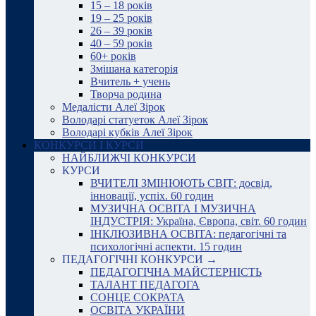
15 – 18 років
19 – 25 років
26 – 39 років
40 – 59 років
60+ років
Змішана категорія
Вчитель + учень
Творча родина
Медалісти Алеї Зірок
Володарі статуеток Алеї Зірок
Володарі кубків Алеї Зірок
КОНКУРСИ І КУРСИ
НАЙБЛИЖЧІ КОНКУРСИ
КУРСИ
ВЧИТЕЛІ ЗМІНЮЮТЬ СВІТ: досвід,
інновації, успіх. 60 годин
МУЗИЧНА ОСВІТА І МУЗИЧНА
ІНДУСТРІЯ: Україна, Європа, світ. 60 годин
ІНКЛЮЗИВНА ОСВІТА: педагогічні та
психологічні аспекти. 15 годин
ПЕДАГОГІЧНІ КОНКУРСИ →
ПЕДАГОГІЧНА МАЙСТЕРНІСТЬ
ТАЛАНТ ПЕДАГОГА
СОНЦЕ СОКРАТА
ОСВІТА УКРАЇНИ