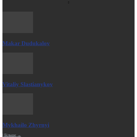
Makar Dudukalov
Vitaliy Slastianykov
Mykhailo Zhyrnyi
| Більше →