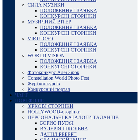
СИЛА МУЗИКИ
ПОЛОЖЕННЯ І ЗАЯВКА
КОНКУРСНІ СТОРІНКИ
МУЗИЧНИЙ ВІТЕР
ПОЛОЖЕННЯ І ЗАЯВКА
КОНКУРСНІ СТОРІНКИ
VIRTUOSO
ПОЛОЖЕННЯ І ЗАЯВКА
КОНКУРСНІ СТОРІНКИ
WORLD VISION
ПОЛОЖЕННЯ І ЗАЯВКА
КОНКУРСНІ СТОРІНКИ
Фотоконкурс Алеї Зірок
Constellation World Photo Fest
Журі конкурсів
Конкурсний портал
ЧАРТ
ПОРТФОЛІО
ЗІРКОВІ СТОРІНКИ
HOLLYWOOD-сторінки
ПЕРСОНАЛЬНІ КАТАЛОГИ ТАЛАНТІВ
БОРИС ПУГАЧ
ВАЛЕРІЯ ШКОЛЬНА
ДАНІІЛ РЕБЕРТ
ЄВА НАБОЙЧЕНКО