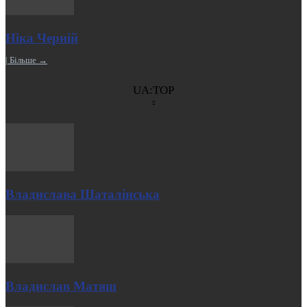
Ніка Черній
| Більше →
UA:TOP
Владислава Шаталінська
Владислав Матяш