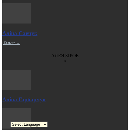
Аліна Савчук
| Більше →
АЛЕЯ ЗІРОК
Аліна Гарбарчук