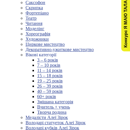
Конкурс Я МАЮ ТАЛАНТ!
Саксофон
Скрипка
Фортепіано
Театр
Читання
Моделінг
Хореографія
Художники
Циркове мистецтво
Декоративно-ужиткове мистецтво
Вікові категорії
3 – 6 років
7 – 10 років
11 – 14 років
15 – 18 років
19 – 25 років
26 – 39 років
40 – 59 років
60+ років
Змішана категорія
Вчитель + учень
Творча родина
Медалісти Алеї Зірок
Володарі статуеток Алеї Зірок
Володарі кубків Алеї Зірок