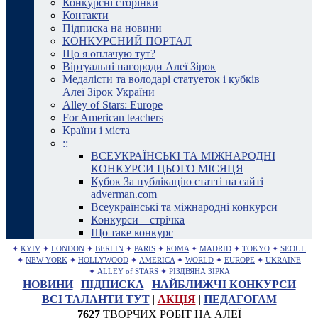
Конкурсні сторінки
Контакти
Підписка на новини
КОНКУРСНИЙ ПОРТАЛ
Що я оплачую тут?
Віртуальні нагороди Алеї Зірок
Медалісти та володарі статуеток і кубків
Алеї Зірок України
Alley of Stars: Europe
For American teachers
Країни і міста
::
ВСЕУКРАЇНСЬКІ ТА МІЖНАРОДНІ
КОНКУРСИ ЦЬОГО МІСЯЦЯ
Кубок За публікацію статті на сайті
adverman.com
Всеукраїнські та міжнародні конкурси
Конкурси – стрічка
Що таке конкурс
✦
KYIV
✦
LONDON
✦
BERLIN
✦
PARIS
✦
ROMA
✦
MADRID
✦
TOKYO
✦
SEOUL
✦
NEW YORK
✦
HOLLYWOOD
✦
AMERICA
✦
WORLD
✦
EUROPE
✦
UKRAINE
✦
ALLEY of STARS
✦
РІЗДВЯНА ЗІРКА
НОВИНИ
|
ПІДПИСКА
|
НАЙБЛИЖЧІ КОНКУРСИ
ВСІ ТАЛАНТИ ТУТ
|
АКЦІЯ
|
ПЕДАГОГАМ
7627
ТВОРЧИХ РОБІТ НА АЛЕЇ