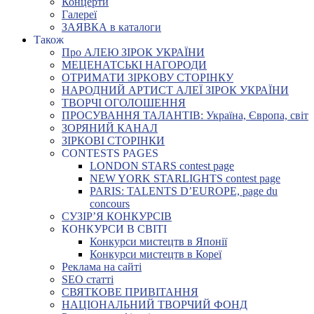
Концерти
Галереї
ЗАЯВКА в каталоги
Також
Про АЛЕЮ ЗІРОК УКРАЇНИ
МЕЦЕНАТСЬКІ НАГОРОДИ
ОТРИМАТИ ЗІРКОВУ СТОРІНКУ
НАРОДНИЙ АРТИСТ АЛЕЇ ЗІРОК УКРАЇНИ
ТВОРЧІ ОГОЛОШЕННЯ
ПРОСУВАННЯ ТАЛАНТІВ: Україна, Європа, світ
ЗОРЯНИЙ КАНАЛ
ЗІРКОВІ СТОРІНКИ
CONTESTS PAGES
LONDON STARS contest page
NEW YORK STARLIGHTS contest page
PARIS: TALENTS D’EUROPE, page du
concours
СУЗІР’Я КОНКУРСІВ
КОНКУРСИ В СВІТІ
Конкурси мистецтв в Японії
Конкурси мистецтв в Кореї
Реклама на сайті
SEO статті
СВЯТКОВЕ ПРИВІТАННЯ
НАЦІОНАЛЬНИЙ ТВОРЧИЙ ФОНД