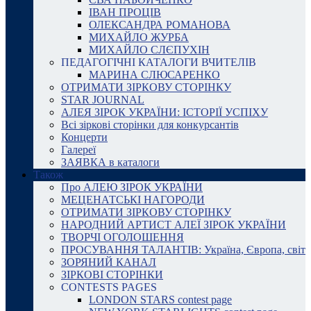
ІВАН ПРОЦІВ
ОЛЕКСАНДРА РОМАНОВА
МИХАЙЛО ЖУРБА
МИХАЙЛО СЛЄПУХІН
ПЕДАГОГІЧНІ КАТАЛОГИ ВЧИТЕЛІВ
МАРИНА СЛЮСАРЕНКО
ОТРИМАТИ ЗІРКОВУ СТОРІНКУ
STAR JOURNAL
АЛЕЯ ЗІРОК УКРАЇНИ: ІСТОРІЇ УСПІХУ
Всі зіркові сторінки для конкурсантів
Концерти
Галереї
ЗАЯВКА в каталоги
Також
Про АЛЕЮ ЗІРОК УКРАЇНИ
МЕЦЕНАТСЬКІ НАГОРОДИ
ОТРИМАТИ ЗІРКОВУ СТОРІНКУ
НАРОДНИЙ АРТИСТ АЛЕЇ ЗІРОК УКРАЇНИ
ТВОРЧІ ОГОЛОШЕННЯ
ПРОСУВАННЯ ТАЛАНТІВ: Україна, Європа, світ
ЗОРЯНИЙ КАНАЛ
ЗІРКОВІ СТОРІНКИ
CONTESTS PAGES
LONDON STARS contest page