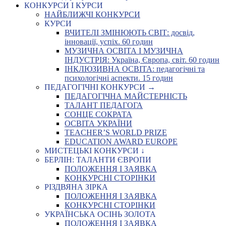
КОНКУРСИ І КУРСИ
НАЙБЛИЖЧІ КОНКУРСИ
КУРСИ
ВЧИТЕЛІ ЗМІНЮЮТЬ СВІТ: досвід,
інновації, успіх. 60 годин
МУЗИЧНА ОСВІТА І МУЗИЧНА
ІНДУСТРІЯ: Україна, Європа, світ. 60 годин
ІНКЛЮЗИВНА ОСВІТА: педагогічні та
психологічні аспекти. 15 годин
ПЕДАГОГІЧНІ КОНКУРСИ →
ПЕДАГОГІЧНА МАЙСТЕРНІСТЬ
ТАЛАНТ ПЕДАГОГА
СОНЦЕ СОКРАТА
ОСВІТА УКРАЇНИ
TEACHER’S WORLD PRIZE
EDUCATION AWARD EUROPE
МИСТЕЦЬКІ КОНКУРСИ ↓
БЕРЛІН: ТАЛАНТИ ЄВРОПИ
ПОЛОЖЕННЯ І ЗАЯВКА
КОНКУРСНІ СТОРІНКИ
РІЗДВЯНА ЗІРКА
ПОЛОЖЕННЯ І ЗАЯВКА
КОНКУРСНІ СТОРІНКИ
УКРАЇНСЬКА ОСІНЬ ЗОЛОТА
ПОЛОЖЕННЯ І ЗАЯВКА