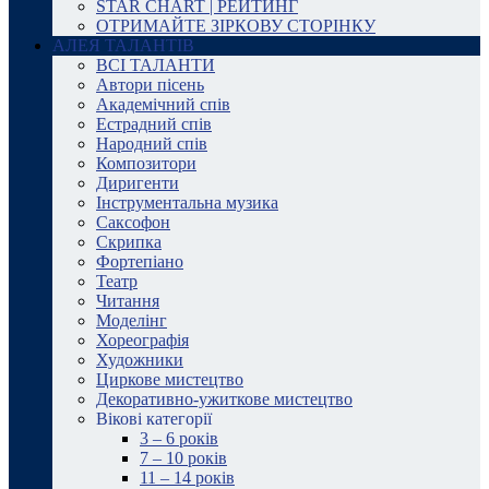
STAR CHART | РЕЙТИНГ
ОТРИМАЙТЕ ЗІРКОВУ СТОРІНКУ
АЛЕЯ ТАЛАНТІВ
ВСІ ТАЛАНТИ
Автори пісень
Академічний спів
Естрадний спів
Народний спів
Композитори
Диригенти
Інструментальна музика
Саксофон
Скрипка
Фортепіано
Театр
Читання
Моделінг
Хореографія
Художники
Циркове мистецтво
Декоративно-ужиткове мистецтво
Вікові категорії
3 – 6 років
7 – 10 років
11 – 14 років