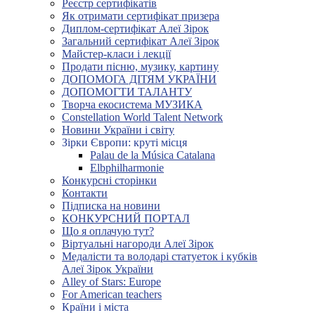
Реєстр сертифікатів
Як отримати сертифікат призера
Диплом-сертифікат Алеї Зірок
Загальний сертифікат Алеї Зірок
Майстер-класи і лекції
Продати пісню, музику, картину
ДОПОМОГА ДІТЯМ УКРАЇНИ
ДОПОМОГТИ ТАЛАНТУ
Творча екосистема МУЗИКА
Constellation World Talent Network
Новини України і світу
Зірки Європи: круті місця
Palau de la Música Catalana
Elbphilharmonie
Конкурсні сторінки
Контакти
Підписка на новини
КОНКУРСНИЙ ПОРТАЛ
Що я оплачую тут?
Віртуальні нагороди Алеї Зірок
Медалісти та володарі статуеток і кубків
Алеї Зірок України
Alley of Stars: Europe
For American teachers
Країни і міста