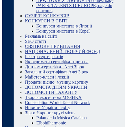
NEW YORK STARLIGHTS contest page
PARIS: TALENTS D’EUROPE, page du
concours
СУЗІР’Я КОНКУРСІВ
КОНКУРСИ В СВІТІ
Конкурси мистецтв в Японії
Конкурси мистецтв в Кореї
Реклама на сайті
SEO статті
СВЯТКОВЕ ПРИВІТАННЯ
НАЦІОНАЛЬНИЙ ТВОРЧИЙ ФОНД
Реєстр сертифікатів
Як отримати сертифікат призера
Диплом-сертифікат Алеї Зірок
Загальний сертифікат Алеї Зірок
Майстер-класи і лекції
Продати пісню, музику, картину
ДОПОМОГА ДІТЯМ УКРАЇНИ
ДОПОМОГТИ ТАЛАНТУ
Творча екосистема МУЗИКА
Constellation World Talent Network
Новини України і світу
Зірки Європи: круті місця
Palau de la Música Catalana
Elbphilharmonie