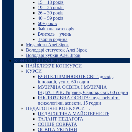
15 – 18 років
19 – 25 років
26 – 39 років
40 – 59 років
60+ років
Змішана категорія
Вчитель + учень
Творча родина
Медалісти Алеї Зірок
Володарі статуеток Алеї Зірок
Володарі кубків Алеї Зірок
КОНКУРСИ І КУРСИ
НАЙБЛИЖЧІ КОНКУРСИ
КУРСИ
ВЧИТЕЛІ ЗМІНЮЮТЬ СВІТ: досвід,
інновації, успіх. 60 годин
МУЗИЧНА ОСВІТА І МУЗИЧНА
ІНДУСТРІЯ: Україна, Європа, світ. 60 годин
ІНКЛЮЗИВНА ОСВІТА: педагогічні та
психологічні аспекти. 15 годин
ПЕДАГОГІЧНІ КОНКУРСИ →
ПЕДАГОГІЧНА МАЙСТЕРНІСТЬ
ТАЛАНТ ПЕДАГОГА
СОНЦЕ СОКРАТА
ОСВІТА УКРАЇНИ