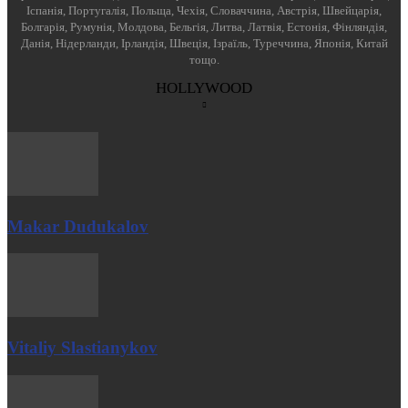
Іспанія, Португалія, Польща, Чехія, Словаччина, Австрія, Швейцарія,
Болгарія, Румунія, Молдова, Бельгія, Литва, Латвія, Естонія, Фінляндія,
Данія, Нідерланди, Ірландія, Швеція, Ізраїль, Туреччина, Японія, Китай
тощо.
HOLLYWOOD
Makar Dudukalov
Vitaliy Slastianykov