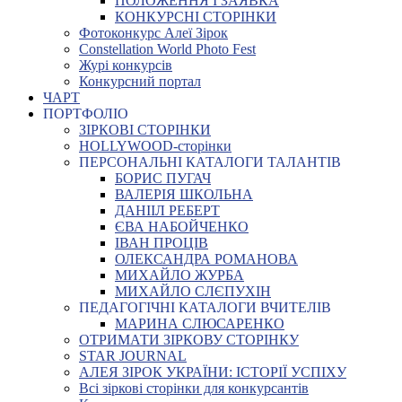
ПОЛОЖЕННЯ І ЗАЯВКА
КОНКУРСНІ СТОРІНКИ
Фотоконкурс Алеї Зірок
Constellation World Photo Fest
Журі конкурсів
Конкурсний портал
ЧАРТ
ПОРТФОЛІО
ЗІРКОВІ СТОРІНКИ
HOLLYWOOD-сторінки
ПЕРСОНАЛЬНІ КАТАЛОГИ ТАЛАНТІВ
БОРИС ПУГАЧ
ВАЛЕРІЯ ШКОЛЬНА
ДАНІІЛ РЕБЕРТ
ЄВА НАБОЙЧЕНКО
ІВАН ПРОЦІВ
ОЛЕКСАНДРА РОМАНОВА
МИХАЙЛО ЖУРБА
МИХАЙЛО СЛЄПУХІН
ПЕДАГОГІЧНІ КАТАЛОГИ ВЧИТЕЛІВ
МАРИНА СЛЮСАРЕНКО
ОТРИМАТИ ЗІРКОВУ СТОРІНКУ
STAR JOURNAL
АЛЕЯ ЗІРОК УКРАЇНИ: ІСТОРІЇ УСПІХУ
Всі зіркові сторінки для конкурсантів