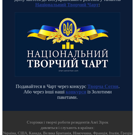
Національний Творчий Чарт
:
Подавайтеся в Чарт через конкурс
Творча Сотня
.
Або через інші наші
конкурси
із Золотими
пакетами.
Cторінки і творчі роботи резидентів Алеї Зірок
дивляться і слухають в країнах:
Україна, США, Канада, Велика Британія, Німеччина, Франція, Італія, Греція,