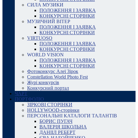
СИЛА МУЗИКИ
ПОЛОЖЕННЯ І ЗАЯВКА
КОНКУРСНІ СТОРІНКИ
МУЗИЧНИЙ ВІТЕР
ПОЛОЖЕННЯ І ЗАЯВКА
КОНКУРСНІ СТОРІНКИ
VIRTUOSO
ПОЛОЖЕННЯ І ЗАЯВКА
КОНКУРСНІ СТОРІНКИ
WORLD VISION
ПОЛОЖЕННЯ І ЗАЯВКА
КОНКУРСНІ СТОРІНКИ
Фотоконкурс Алеї Зірок
Constellation World Photo Fest
Журі конкурсів
Конкурсний портал
ЧАРТ
ПОРТФОЛІО
ЗІРКОВІ СТОРІНКИ
HOLLYWOOD-сторінки
ПЕРСОНАЛЬНІ КАТАЛОГИ ТАЛАНТІВ
БОРИС ПУГАЧ
ВАЛЕРІЯ ШКОЛЬНА
ДАНІІЛ РЕБЕРТ
ЄВА НАБОЙЧЕНКО