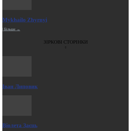
Mykhailo Zhyrnyi
| Більше →
ЗІРКОВІ СТОРІНКИ
Іван Липовик
Віолета Заєць