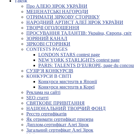
Також
Про АЛЕЮ ЗІРОК УКРАЇНИ
МЕЦЕНАТСЬКІ НАГОРОДИ
ОТРИМАТИ ЗІРКОВУ СТОРІНКУ
НАРОДНИЙ АРТИСТ АЛЕЇ ЗІРОК УКРАЇНИ
ТВОРЧІ ОГОЛОШЕННЯ
ПРОСУВАННЯ ТАЛАНТІВ: Україна, Європа, світ
ЗОРЯНИЙ КАНАЛ
ЗІРКОВІ СТОРІНКИ
CONTESTS PAGES
LONDON STARS contest page
NEW YORK STARLIGHTS contest page
PARIS: TALENTS D’EUROPE, page du concou
СУЗІР’Я КОНКУРСІВ
КОНКУРСИ В СВІТІ
Конкурси мистецтв в Японії
Конкурси мистецтв в Кореї
Реклама на сайті
SEO статті
СВЯТКОВЕ ПРИВІТАННЯ
НАЦІОНАЛЬНИЙ ТВОРЧИЙ ФОНД
Реєстр сертифікатів
Як отримати сертифікат призера
Диплом-сертифікат Алеї Зірок
Загальний сертифікат Алеї Зірок