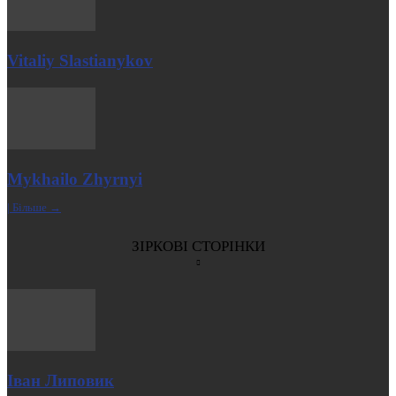
Vitaliy Slastianykov
Mykhailo Zhyrnyi
| Більше →
ЗІРКОВІ СТОРІНКИ
Іван Липовик