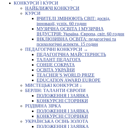
КОНКУРСИ І КУРСИ
НАЙБЛИЖЧІ КОНКУРСИ
КУРСИ
ВЧИТЕЛІ ЗМІНЮЮТЬ СВІТ: досвід,
інновації, успіх. 60 годин
МУЗИЧНА ОСВІТА І МУЗИЧНА
ІНДУСТРІЯ: Україна, Європа, світ. 60 годин
ІНКЛЮЗИВНА ОСВІТА: педагогічні та
психологічні аспекти. 15 годин
ПЕДАГОГІЧНІ КОНКУРСИ →
ПЕДАГОГІЧНА МАЙСТЕРНІСТЬ
ТАЛАНТ ПЕДАГОГА
СОНЦЕ СОКРАТА
ОСВІТА УКРАЇНИ
TEACHER’S WORLD PRIZE
EDUCATION AWARD EUROPE
МИСТЕЦЬКІ КОНКУРСИ ↓
БЕРЛІН: ТАЛАНТИ ЄВРОПИ
ПОЛОЖЕННЯ І ЗАЯВКА
КОНКУРСНІ СТОРІНКИ
РІЗДВЯНА ЗІРКА
ПОЛОЖЕННЯ І ЗАЯВКА
КОНКУРСНІ СТОРІНКИ
УКРАЇНСЬКА ОСІНЬ ЗОЛОТА
ПОЛОЖЕННЯ І ЗАЯВКА