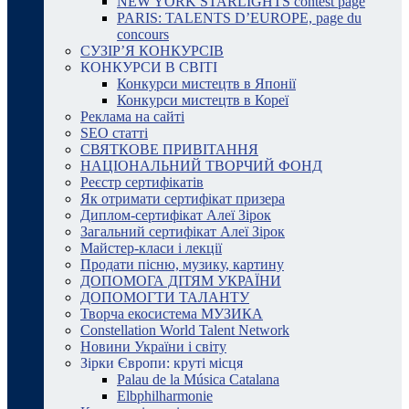
NEW YORK STARLIGHTS contest page
PARIS: TALENTS D’EUROPE, page du
concours
СУЗІР’Я КОНКУРСІВ
КОНКУРСИ В СВІТІ
Конкурси мистецтв в Японії
Конкурси мистецтв в Кореї
Реклама на сайті
SEO статті
СВЯТКОВЕ ПРИВІТАННЯ
НАЦІОНАЛЬНИЙ ТВОРЧИЙ ФОНД
Реєстр сертифікатів
Як отримати сертифікат призера
Диплом-сертифікат Алеї Зірок
Загальний сертифікат Алеї Зірок
Майстер-класи і лекції
Продати пісню, музику, картину
ДОПОМОГА ДІТЯМ УКРАЇНИ
ДОПОМОГТИ ТАЛАНТУ
Творча екосистема МУЗИКА
Constellation World Talent Network
Новини України і світу
Зірки Європи: круті місця
Palau de la Música Catalana
Elbphilharmonie