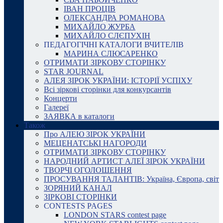
ІВАН ПРОЦІВ
ОЛЕКСАНДРА РОМАНОВА
МИХАЙЛО ЖУРБА
МИХАЙЛО СЛЄПУХІН
ПЕДАГОГІЧНІ КАТАЛОГИ ВЧИТЕЛІВ
МАРИНА СЛЮСАРЕНКО
ОТРИМАТИ ЗІРКОВУ СТОРІНКУ
STAR JOURNAL
АЛЕЯ ЗІРОК УКРАЇНИ: ІСТОРІЇ УСПІХУ
Всі зіркові сторінки для конкурсантів
Концерти
Галереї
ЗАЯВКА в каталоги
Також
Про АЛЕЮ ЗІРОК УКРАЇНИ
МЕЦЕНАТСЬКІ НАГОРОДИ
ОТРИМАТИ ЗІРКОВУ СТОРІНКУ
НАРОДНИЙ АРТИСТ АЛЕЇ ЗІРОК УКРАЇНИ
ТВОРЧІ ОГОЛОШЕННЯ
ПРОСУВАННЯ ТАЛАНТІВ: Україна, Європа, світ
ЗОРЯНИЙ КАНАЛ
ЗІРКОВІ СТОРІНКИ
CONTESTS PAGES
LONDON STARS contest page