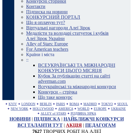
Конкурсні сторінки
Контакти
Підписка на новини
КОНКУРСНИЙ ПОРТАЛ
Що я оплачую тут?
Віртуальні нагороди Алеї Зірок
Медалісти та володарі статуеток і кубків
Алеї Зірок України
Alley of Stars: Europe
For American teachers
Країни і міста
::
ВСЕУКРАЇНСЬКІ ТА МІЖНАРОДНІ
КОНКУРСИ ЦЬОГО МІСЯЦЯ
Кубок За публікацію статті на сайті
adverman.com
Всеукраїнські та міжнародні конкурси
Конкурси – стрічка
Що таке конкурс
✦
KYIV
✦
LONDON
✦
BERLIN
✦
PARIS
✦
ROMA
✦
MADRID
✦
TOKYO
✦
SEOUL
✦
NEW YORK
✦
HOLLYWOOD
✦
AMERICA
✦
WORLD
✦
EUROPE
✦
UKRAINE
✦
ALLEY of STARS
✦
РІЗДВЯНА ЗІРКА
НОВИНИ
|
ПІДПИСКА
|
НАЙБЛИЖЧІ КОНКУРСИ
ВСІ ТАЛАНТИ ТУТ
|
АКЦІЯ
|
ПЕДАГОГАМ
7627
ТВОРЧИХ РОБІТ НА АЛЕЇ