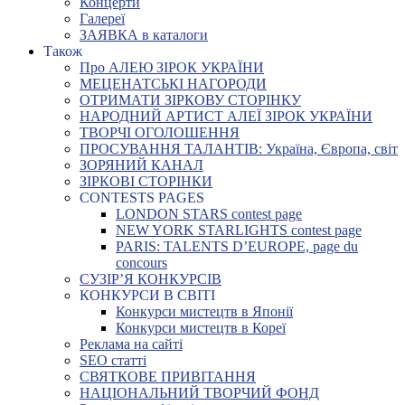
Концерти
Галереї
ЗАЯВКА в каталоги
Також
Про АЛЕЮ ЗІРОК УКРАЇНИ
МЕЦЕНАТСЬКІ НАГОРОДИ
ОТРИМАТИ ЗІРКОВУ СТОРІНКУ
НАРОДНИЙ АРТИСТ АЛЕЇ ЗІРОК УКРАЇНИ
ТВОРЧІ ОГОЛОШЕННЯ
ПРОСУВАННЯ ТАЛАНТІВ: Україна, Європа, світ
ЗОРЯНИЙ КАНАЛ
ЗІРКОВІ СТОРІНКИ
CONTESTS PAGES
LONDON STARS contest page
NEW YORK STARLIGHTS contest page
PARIS: TALENTS D’EUROPE, page du
concours
СУЗІР’Я КОНКУРСІВ
КОНКУРСИ В СВІТІ
Конкурси мистецтв в Японії
Конкурси мистецтв в Кореї
Реклама на сайті
SEO статті
СВЯТКОВЕ ПРИВІТАННЯ
НАЦІОНАЛЬНИЙ ТВОРЧИЙ ФОНД