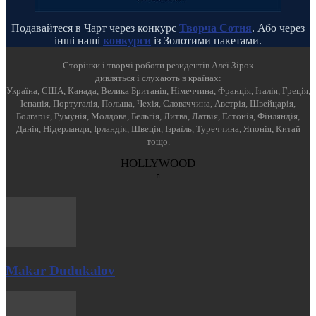
Подавайтеся в Чарт через конкурс
Творча Сотня
. Або через
інші наші
конкурси
із Золотими пакетами.
Cторінки і творчі роботи резидентів Алеї Зірок
дивляться і слухають в країнах:
Україна, США, Канада, Велика Британія, Німеччина, Франція, Італія, Греція,
Іспанія, Португалія, Польща, Чехія, Словаччина, Австрія, Швейцарія,
Болгарія, Румунія, Молдова, Бельгія, Литва, Латвія, Естонія, Фінляндія,
Данія, Нідерланди, Ірландія, Швеція, Ізраїль, Туреччина, Японія, Китай
тощо.
HOLLYWOOD
Makar Dudukalov