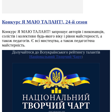
Конкурс Я МАЮ ТАЛАНТ!, 24-й сезон
Конкурс Я МАЮ ТАЛАНТ! запрошує авторів і виконавців,
солістів і колективи будь-якого віку і рівня майстерності, а
також педагогів. Є всі мистецтва, а також педагогічна
майстерність.
Долучайтеся до Всеукраїнського рейтингу талантів
Національний Творчий Чарт
: