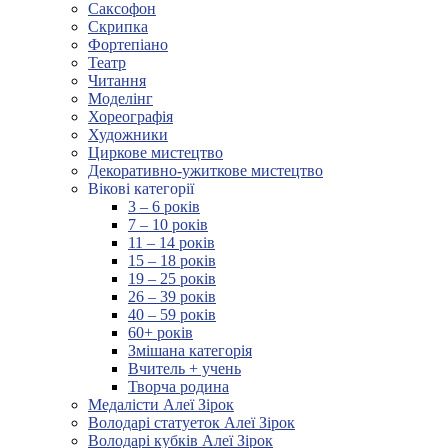
Саксофон
Скрипка
Фортепіано
Театр
Читання
Моделінг
Хореографія
Художники
Циркове мистецтво
Декоративно-ужиткове мистецтво
Вікові категорії
3 – 6 років
7 – 10 років
11 – 14 років
15 – 18 років
19 – 25 років
26 – 39 років
40 – 59 років
60+ років
Змішана категорія
Вчитель + учень
Творча родина
Медалісти Алеї Зірок
Володарі статуеток Алеї Зірок
Володарі кубків Алеї Зірок