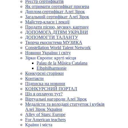
Реєстр сертифікатів
Як отримати сертифікат призера
Диплом-сертифікат Алеї Зірок
Загальний сертифікат Алеї Зірок
Майстер-класи і лекції
Продати пісню, музику, картину
ДОПОМОГА ДІТЯМ УКРАЇНИ
ДОПОМОГТИ ТАЛАНТУ
Творча екосистема МУЗИКА
Constellation World Talent Network
Новини України і світу
Зірки Європи: круті місця
Palau de la Música Catalana
Elbphilharmonie
Конкурсні сторінки
Контакти
Підписка на новини
КОНКУРСНИЙ ПОРТАЛ
Що я оплачую тут?
Віртуальні нагороди Алеї Зірок
Медалісти та володарі статуеток і кубків
Алеї Зірок України
Alley of Stars: Europe
For American teachers
Країни і міста