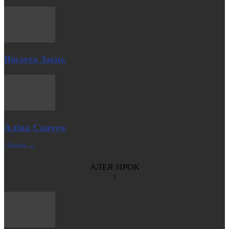
Віолета Заєць
Аліна Савчук
| Більше →
АЛЕЯ ЗІРОК