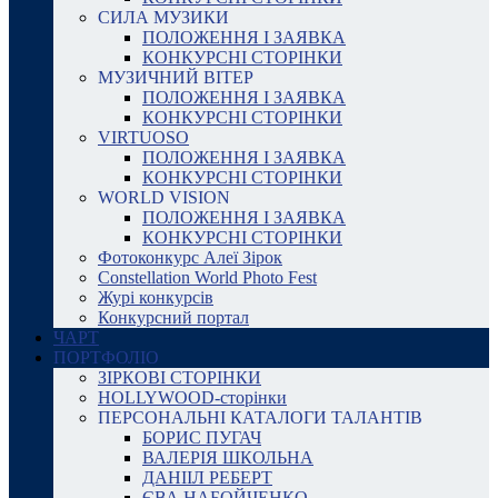
СИЛА МУЗИКИ
ПОЛОЖЕННЯ І ЗАЯВКА
КОНКУРСНІ СТОРІНКИ
МУЗИЧНИЙ ВІТЕР
ПОЛОЖЕННЯ І ЗАЯВКА
КОНКУРСНІ СТОРІНКИ
VIRTUOSO
ПОЛОЖЕННЯ І ЗАЯВКА
КОНКУРСНІ СТОРІНКИ
WORLD VISION
ПОЛОЖЕННЯ І ЗАЯВКА
КОНКУРСНІ СТОРІНКИ
Фотоконкурс Алеї Зірок
Constellation World Photo Fest
Журі конкурсів
Конкурсний портал
ЧАРТ
ПОРТФОЛІО
ЗІРКОВІ СТОРІНКИ
HOLLYWOOD-сторінки
ПЕРСОНАЛЬНІ КАТАЛОГИ ТАЛАНТІВ
БОРИС ПУГАЧ
ВАЛЕРІЯ ШКОЛЬНА
ДАНІІЛ РЕБЕРТ
ЄВА НАБОЙЧЕНКО