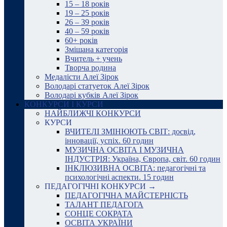
15 – 18 років
19 – 25 років
26 – 39 років
40 – 59 років
60+ років
Змішана категорія
Вчитель + учень
Творча родина
Медалісти Алеї Зірок
Володарі статуеток Алеї Зірок
Володарі кубків Алеї Зірок
КОНКУРСИ І КУРСИ
НАЙБЛИЖЧІ КОНКУРСИ
КУРСИ
ВЧИТЕЛІ ЗМІНЮЮТЬ СВІТ: досвід,
інновації, успіх. 60 годин
МУЗИЧНА ОСВІТА І МУЗИЧНА
ІНДУСТРІЯ: Україна, Європа, світ. 60 годин
ІНКЛЮЗИВНА ОСВІТА: педагогічні та
психологічні аспекти. 15 годин
ПЕДАГОГІЧНІ КОНКУРСИ →
ПЕДАГОГІЧНА МАЙСТЕРНІСТЬ
ТАЛАНТ ПЕДАГОГА
СОНЦЕ СОКРАТА
ОСВІТА УКРАЇНИ