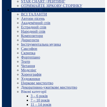
STAR CHART | РЕЙТИНГ
ОТРИМАЙТЕ ЗІРКОВУ СТОРІНКУ
АЛЕЯ ТАЛАНТІВ
ВСІ ТАЛАНТИ
Автори пісень
Академічний спів
Естрадний спів
Народний спів
Композитори
Диригенти
Інструментальна музика
Саксофон
Скрипка
Фортепіано
Театр
Читання
Моделінг
Хореографія
Художники
Циркове мистецтво
Декоративно-ужиткове мистецтво
Вікові категорії
3 – 6 років
7 – 10 років
11 – 14 років