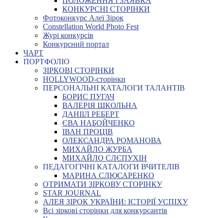
ПОЛОЖЕННЯ І ЗАЯВКА
КОНКУРСНІ СТОРІНКИ
Фотоконкурс Алеї Зірок
Constellation World Photo Fest
Журі конкурсів
Конкурсний портал
ЧАРТ
ПОРТФОЛІО
ЗІРКОВІ СТОРІНКИ
HOLLYWOOD-сторінки
ПЕРСОНАЛЬНІ КАТАЛОГИ ТАЛАНТІВ
БОРИС ПУГАЧ
ВАЛЕРІЯ ШКОЛЬНА
ДАНІІЛ РЕБЕРТ
ЄВА НАБОЙЧЕНКО
ІВАН ПРОЦІВ
ОЛЕКСАНДРА РОМАНОВА
МИХАЙЛО ЖУРБА
МИХАЙЛО СЛЄПУХІН
ПЕДАГОГІЧНІ КАТАЛОГИ ВЧИТЕЛІВ
МАРИНА СЛЮСАРЕНКО
ОТРИМАТИ ЗІРКОВУ СТОРІНКУ
STAR JOURNAL
АЛЕЯ ЗІРОК УКРАЇНИ: ІСТОРІЇ УСПІХУ
Всі зіркові сторінки для конкурсантів