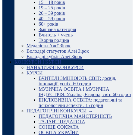
15 – 18 років
19 – 25 років
26 – 39 років
40 – 59 років
60+ років
Змішана категорія
Вчитель + учень
Творча родина
Медалісти Алеї Зірок
Володарі статуеток Алеї Зірок
Володарі кубків Алеї Зірок
КОНКУРСИ І КУРСИ
НАЙБЛИЖЧІ КОНКУРСИ
КУРСИ
ВЧИТЕЛІ ЗМІНЮЮТЬ СВІТ: досвід,
інновації, успіх. 60 годин
МУЗИЧНА ОСВІТА І МУЗИЧНА
ІНДУСТРІЯ: Україна, Європа, світ. 60 годин
ІНКЛЮЗИВНА ОСВІТА: педагогічні та
психологічні аспекти. 15 годин
ПЕДАГОГІЧНІ КОНКУРСИ →
ПЕДАГОГІЧНА МАЙСТЕРНІСТЬ
ТАЛАНТ ПЕДАГОГА
СОНЦЕ СОКРАТА
ОСВІТА УКРАЇНИ