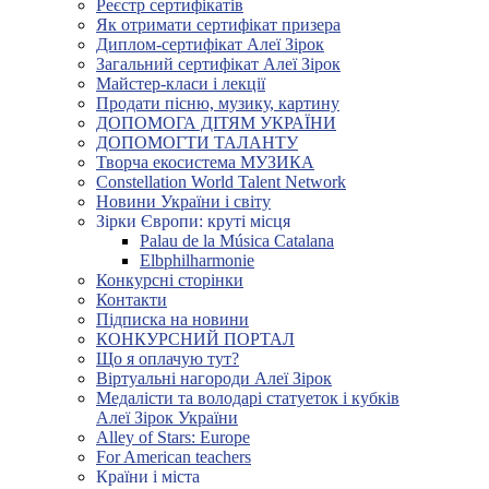
Реєстр сертифікатів
Як отримати сертифікат призера
Диплом-сертифікат Алеї Зірок
Загальний сертифікат Алеї Зірок
Майстер-класи і лекції
Продати пісню, музику, картину
ДОПОМОГА ДІТЯМ УКРАЇНИ
ДОПОМОГТИ ТАЛАНТУ
Творча екосистема МУЗИКА
Constellation World Talent Network
Новини України і світу
Зірки Європи: круті місця
Palau de la Música Catalana
Elbphilharmonie
Конкурсні сторінки
Контакти
Підписка на новини
КОНКУРСНИЙ ПОРТАЛ
Що я оплачую тут?
Віртуальні нагороди Алеї Зірок
Медалісти та володарі статуеток і кубків
Алеї Зірок України
Alley of Stars: Europe
For American teachers
Країни і міста