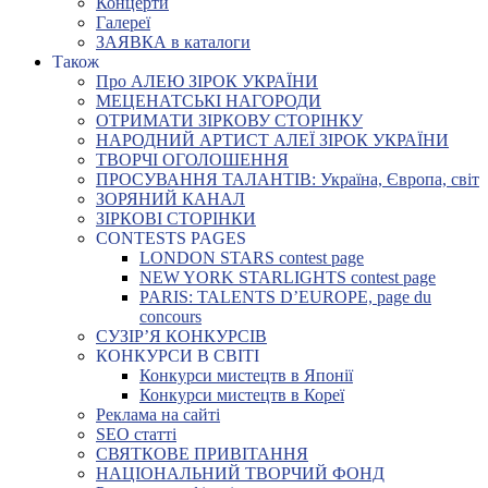
Концерти
Галереї
ЗАЯВКА в каталоги
Також
Про АЛЕЮ ЗІРОК УКРАЇНИ
МЕЦЕНАТСЬКІ НАГОРОДИ
ОТРИМАТИ ЗІРКОВУ СТОРІНКУ
НАРОДНИЙ АРТИСТ АЛЕЇ ЗІРОК УКРАЇНИ
ТВОРЧІ ОГОЛОШЕННЯ
ПРОСУВАННЯ ТАЛАНТІВ: Україна, Європа, світ
ЗОРЯНИЙ КАНАЛ
ЗІРКОВІ СТОРІНКИ
CONTESTS PAGES
LONDON STARS contest page
NEW YORK STARLIGHTS contest page
PARIS: TALENTS D’EUROPE, page du
concours
СУЗІР’Я КОНКУРСІВ
КОНКУРСИ В СВІТІ
Конкурси мистецтв в Японії
Конкурси мистецтв в Кореї
Реклама на сайті
SEO статті
СВЯТКОВЕ ПРИВІТАННЯ
НАЦІОНАЛЬНИЙ ТВОРЧИЙ ФОНД