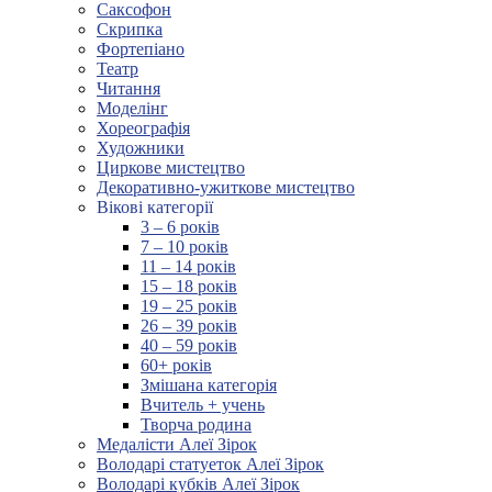
Саксофон
Скрипка
Фортепіано
Театр
Читання
Моделінг
Хореографія
Художники
Циркове мистецтво
Декоративно-ужиткове мистецтво
Вікові категорії
3 – 6 років
7 – 10 років
11 – 14 років
15 – 18 років
19 – 25 років
26 – 39 років
40 – 59 років
60+ років
Змішана категорія
Вчитель + учень
Творча родина
Медалісти Алеї Зірок
Володарі статуеток Алеї Зірок
Володарі кубків Алеї Зірок