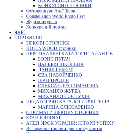
ПОЛОЖЕННЯ І ЗАЯВКА
КОНКУРСНІ СТОРІНКИ
Фотоконкурс Алеї Зірок
Constellation World Photo Fest
Журі конкурсів
Конкурсний портал
ЧАРТ
ПОРТФОЛІО
ЗІРКОВІ СТОРІНКИ
HOLLYWOOD-сторінки
ПЕРСОНАЛЬНІ КАТАЛОГИ ТАЛАНТІВ
БОРИС ПУГАЧ
ВАЛЕРІЯ ШКОЛЬНА
ДАНІІЛ РЕБЕРТ
ЄВА НАБОЙЧЕНКО
ІВАН ПРОЦІВ
ОЛЕКСАНДРА РОМАНОВА
МИХАЙЛО ЖУРБА
МИХАЙЛО СЛЄПУХІН
ПЕДАГОГІЧНІ КАТАЛОГИ ВЧИТЕЛІВ
МАРИНА СЛЮСАРЕНКО
ОТРИМАТИ ЗІРКОВУ СТОРІНКУ
STAR JOURNAL
АЛЕЯ ЗІРОК УКРАЇНИ: ІСТОРІЇ УСПІХУ
Всі зіркові сторінки для конкурсантів