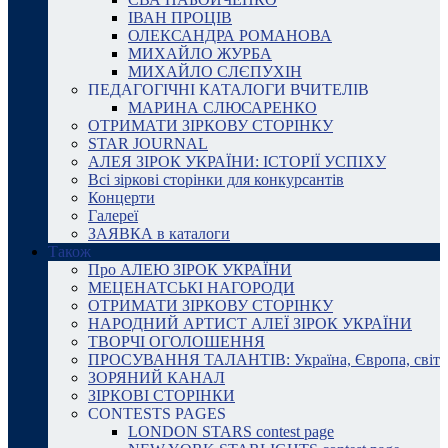
ІВАН ПРОЦІВ
ОЛЕКСАНДРА РОМАНОВА
МИХАЙЛО ЖУРБА
МИХАЙЛО СЛЄПУХІН
ПЕДАГОГІЧНІ КАТАЛОГИ ВЧИТЕЛІВ
МАРИНА СЛЮСАРЕНКО
ОТРИМАТИ ЗІРКОВУ СТОРІНКУ
STAR JOURNAL
АЛЕЯ ЗІРОК УКРАЇНИ: ІСТОРІЇ УСПІХУ
Всі зіркові сторінки для конкурсантів
Концерти
Галереї
ЗАЯВКА в каталоги
Також
Про АЛЕЮ ЗІРОК УКРАЇНИ
МЕЦЕНАТСЬКІ НАГОРОДИ
ОТРИМАТИ ЗІРКОВУ СТОРІНКУ
НАРОДНИЙ АРТИСТ АЛЕЇ ЗІРОК УКРАЇНИ
ТВОРЧІ ОГОЛОШЕННЯ
ПРОСУВАННЯ ТАЛАНТІВ: Україна, Європа, світ
ЗОРЯНИЙ КАНАЛ
ЗІРКОВІ СТОРІНКИ
CONTESTS PAGES
LONDON STARS contest page