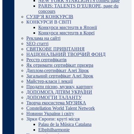
NEW YORK STARLIGHTS contest page
PARIS: TALENTS D’EUROPE, page du
concours
СУЗІР’Я КОНКУРСІВ
КОНКУРСИ В СВІТІ
Конкурси мистецтв в Японії
Конкурси мистецтв в Кореї
Реклама на сайті
SEO статті
СВЯТКОВЕ ПРИВІТАННЯ
НАЦІОНАЛЬНИЙ ТВОРЧИЙ ФОНД
Реєстр сертифікатів
Як отримати сертифікат призера
Диплом-сертифікат Алеї Зірок
Загальний сертифікат Алеї Зірок
Майстер-класи і лекції
Продати пісню, музику, картину
ДОПОМОГА ДІТЯМ УКРАЇНИ
ДОПОМОГТИ ТАЛАНТУ
Творча екосистема МУЗИКА
Constellation World Talent Network
Новини України і світу
Зірки Європи: круті місця
Palau de la Música Catalana
Elbphilharmonie