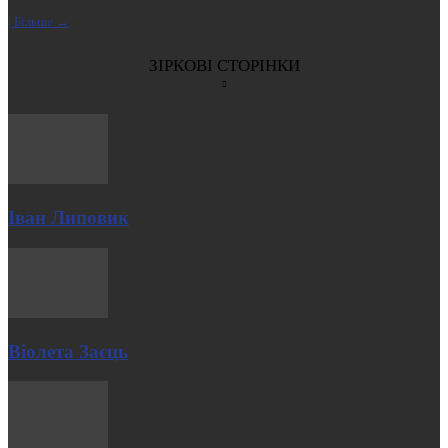
| Більше →
ЗІРКОВІ СТОРІНКИ
Іван Липовик
Віолета Заєць