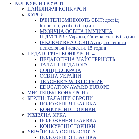
КОНКУРСИ І КУРСИ
НАЙБЛИЖЧІ КОНКУРСИ
КУРСИ
ВЧИТЕЛІ ЗМІНЮЮТЬ СВІТ: досвід,
інновації, успіх. 60 годин
МУЗИЧНА ОСВІТА І МУЗИЧНА
ІНДУСТРІЯ: Україна, Європа, світ. 60 годин
ІНКЛЮЗИВНА ОСВІТА: педагогічні та
психологічні аспекти. 15 годин
ПЕДАГОГІЧНІ КОНКУРСИ →
ПЕДАГОГІЧНА МАЙСТЕРНІСТЬ
ТАЛАНТ ПЕДАГОГА
СОНЦЕ СОКРАТА
ОСВІТА УКРАЇНИ
TEACHER’S WORLD PRIZE
EDUCATION AWARD EUROPE
МИСТЕЦЬКІ КОНКУРСИ ↓
БЕРЛІН: ТАЛАНТИ ЄВРОПИ
ПОЛОЖЕННЯ І ЗАЯВКА
КОНКУРСНІ СТОРІНКИ
РІЗДВЯНА ЗІРКА
ПОЛОЖЕННЯ І ЗАЯВКА
КОНКУРСНІ СТОРІНКИ
УКРАЇНСЬКА ОСІНЬ ЗОЛОТА
ПОЛОЖЕННЯ І ЗАЯВКА