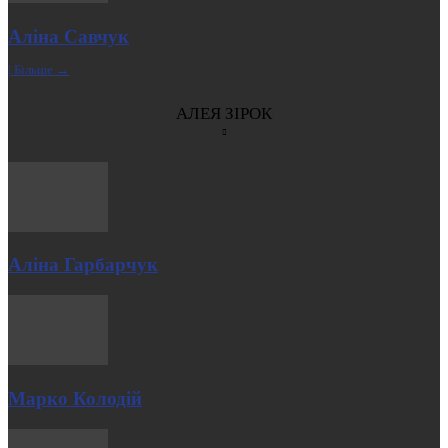
Аліна Савчук
| Більше →
АЛЕЯ ЗІРОК
Аліна Гарбарчук
Марко Колодій