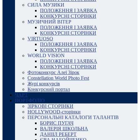
СИЛА МУЗИКИ
ПОЛОЖЕННЯ І ЗАЯВКА
КОНКУРСНІ СТОРІНКИ
МУЗИЧНИЙ ВІТЕР
ПОЛОЖЕННЯ І ЗАЯВКА
КОНКУРСНІ СТОРІНКИ
VIRTUOSO
ПОЛОЖЕННЯ І ЗАЯВКА
КОНКУРСНІ СТОРІНКИ
WORLD VISION
ПОЛОЖЕННЯ І ЗАЯВКА
КОНКУРСНІ СТОРІНКИ
Фотоконкурс Алеї Зірок
Constellation World Photo Fest
Журі конкурсів
Конкурсний портал
ЧАРТ
ПОРТФОЛІО
ЗІРКОВІ СТОРІНКИ
HOLLYWOOD-сторінки
ПЕРСОНАЛЬНІ КАТАЛОГИ ТАЛАНТІВ
БОРИС ПУГАЧ
ВАЛЕРІЯ ШКОЛЬНА
ДАНІІЛ РЕБЕРТ
ЄВА НАБОЙЧЕНКО