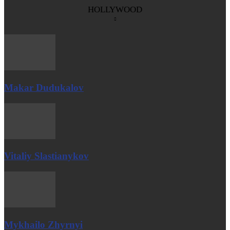
HOLLYWOOD
Makar Dudukalov
Vitaliy Slastianykov
Mykhailo Zhyrnyi