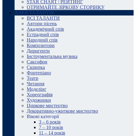
STAR CHART | РЕЙТИНГ
ОТРИМАЙТЕ ЗІРКОВУ СТОРІНКУ
АЛЕЯ ТАЛАНТІВ
ВСІ ТАЛАНТИ
Автори пісень
Академічний спів
Естрадний спів
Народний спів
Композитори
Диригенти
Інструментальна музика
Саксофон
Скрипка
Фортепіано
Театр
Читання
Моделінг
Хореографія
Художники
Циркове мистецтво
Декоративно-ужиткове мистецтво
Вікові категорії
3 – 6 років
7 – 10 років
11 – 14 років