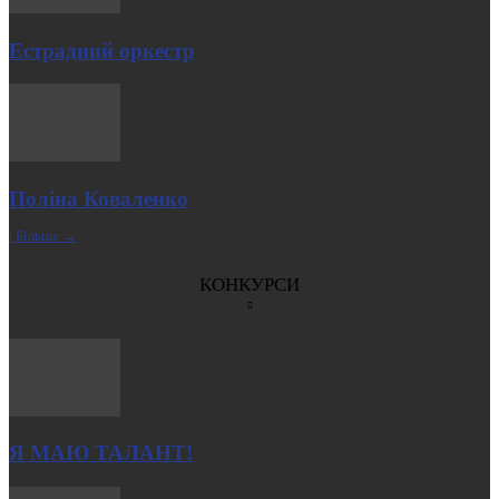
Естрадний оркестр
Поліна Коваленко
| Більше →
КОНКУРСИ
Я МАЮ ТАЛАНТ!