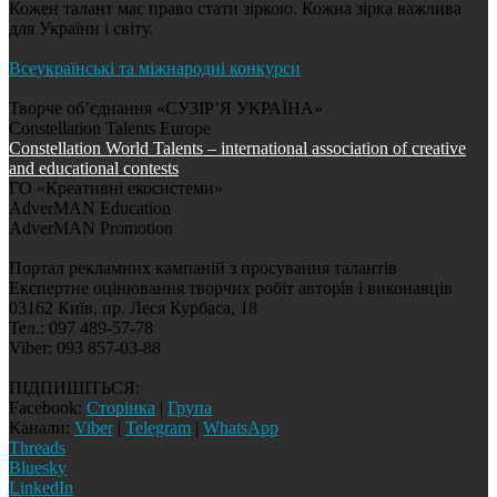
Кожен талант має право стати зіркою. Кожна зірка важлива
для України і світу.
Всеукраїнські та міжнародні конкурси
Творче об’єднання «СУЗІР’Я УКРАЇНА»
Constellation Talents Europe
Constellation World Talents – international association of creative
and educational contests
ГО «Креативні екосистеми»
AdverMAN Education
AdverMAN Promotion
Портал рекламних кампаній з просування талантів
Експертне оцінювання творчих робіт авторів і виконавців
03162 Київ, пр. Леся Курбаса, 18
Тел.: 097 489-57-78
Viber: 093 857-03-88
ПІДПИШІТЬСЯ:
Facebook:
Сторінка
|
Група
Канали:
Viber
|
Telegram
|
WhatsApp
Threads
Bluesky
LinkedIn