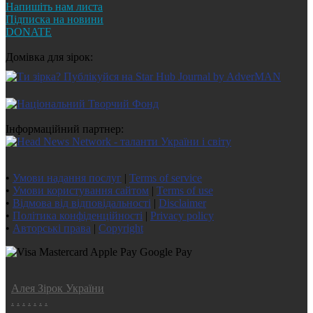
Напишіть нам листа
Підписка на новини
DONATE
Домівка для зірок:
Інформаційний партнер:
•
Умови надання послуг
|
Terms of service
•
Умови користування сайтом
|
Terms of use
•
Відмова від відповідальності
|
Disclaimer
•
Політика конфіденційності
|
Privacy policy
•
Авторські права
|
Copyright
Алея Зірок України
.
.
.
.
.
.
.