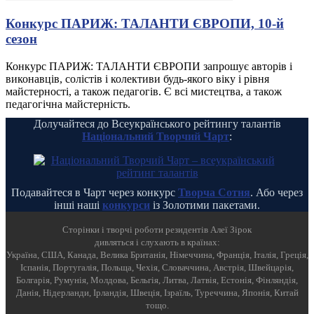
Конкурс ПАРИЖ: ТАЛАНТИ ЄВРОПИ, 10-й
сезон
Конкурс ПАРИЖ: ТАЛАНТИ ЄВРОПИ запрошує авторів і
виконавців, солістів і колективи будь-якого віку і рівня
майстерності, а також педагогів. Є всі мистецтва, а також
педагогічна майстерність.
Долучайтеся до Всеукраїнського рейтингу талантів
Національний Творчий Чарт
:
Подавайтеся в Чарт через конкурс
Творча Сотня
. Або через
інші наші
конкурси
із Золотими пакетами.
Cторінки і творчі роботи резидентів Алеї Зірок
дивляться і слухають в країнах:
Україна, США, Канада, Велика Британія, Німеччина, Франція, Італія, Греція,
Іспанія, Португалія, Польща, Чехія, Словаччина, Австрія, Швейцарія,
Болгарія, Румунія, Молдова, Бельгія, Литва, Латвія, Естонія, Фінляндія,
Данія, Нідерланди, Ірландія, Швеція, Ізраїль, Туреччина, Японія, Китай
тощо.