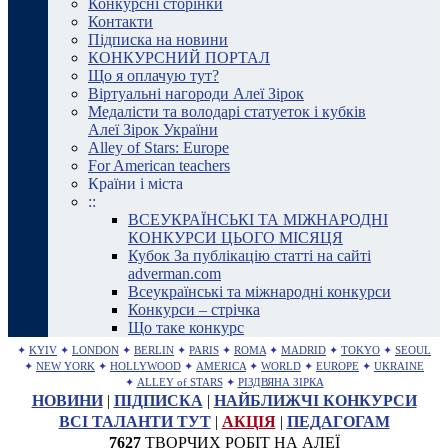
Конкурсні сторінки
Контакти
Підписка на новини
КОНКУРСНИЙ ПОРТАЛ
Що я оплачую тут?
Віртуальні нагороди Алеї Зірок
Медалісти та володарі статуеток і кубків
Алеї Зірок України
Alley of Stars: Europe
For American teachers
Країни і міста
::
ВСЕУКРАЇНСЬКІ ТА МІЖНАРОДНІ
КОНКУРСИ ЦЬОГО МІСЯЦЯ
Кубок За публікацію статті на сайті
adverman.com
Всеукраїнські та міжнародні конкурси
Конкурси – стрічка
Що таке конкурс
✦
KYIV
✦
LONDON
✦
BERLIN
✦
PARIS
✦
ROMA
✦
MADRID
✦
TOKYO
✦
SEOUL
✦
NEW YORK
✦
HOLLYWOOD
✦
AMERICA
✦
WORLD
✦
EUROPE
✦
UKRAINE
✦
ALLEY of STARS
✦
РІЗДВЯНА ЗІРКА
НОВИНИ
|
ПІДПИСКА
|
НАЙБЛИЖЧІ КОНКУРСИ
ВСІ ТАЛАНТИ ТУТ
|
АКЦІЯ
|
ПЕДАГОГАМ
7627
ТВОРЧИХ РОБІТ НА АЛЕЇ