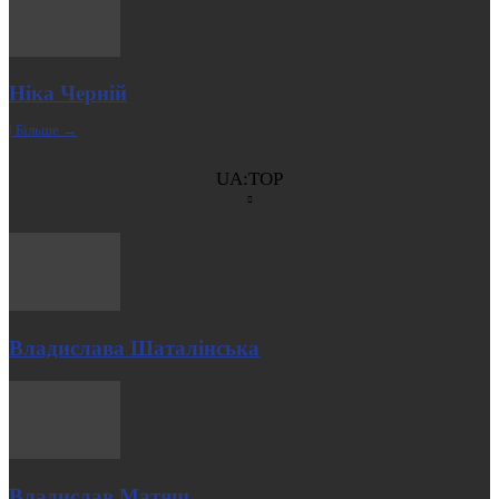
Ніка Черній
| Більше →
UA:TOP
Владислава Шаталінська
Владислав Матяш