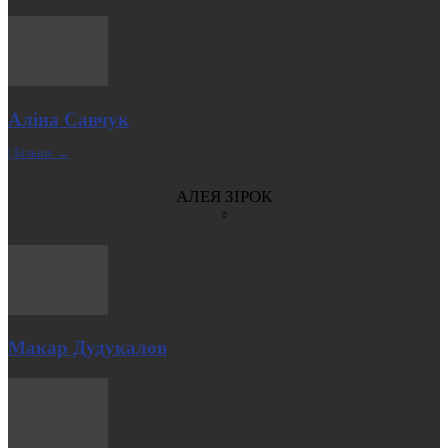
Аліна Савчук
| Більше →
АЛЕЯ ЗІРОК
Макар Дудукалов