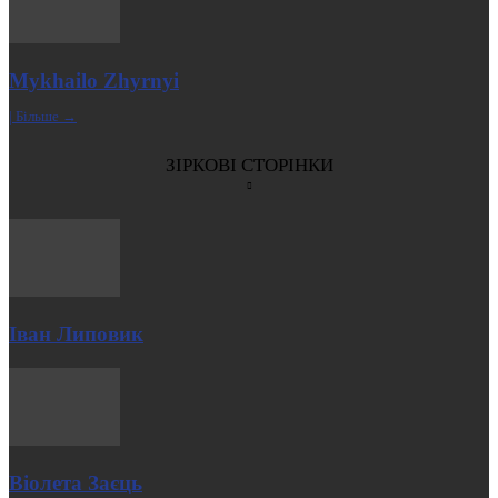
Mykhailo Zhyrnyi
| Більше →
ЗІРКОВІ СТОРІНКИ
Іван Липовик
Віолета Заєць