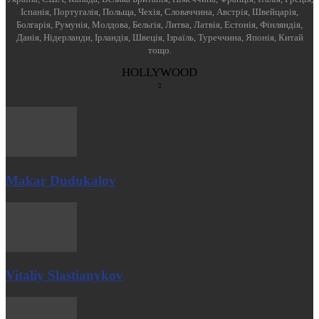
Іспанія, Португалія, Польща, Чехія, Словаччина, Австрія, Швейцарія,
Болгарія, Румунія, Молдова, Бельгія, Литва, Латвія, Естонія, Фінляндія,
Данія, Нідерланди, Ірландія, Швеція, Ізраїль, Туреччина, Японія, Китай
тощо.
HOLLYWOOD
Makar Dudukalov
Vitaliy Slastianykov