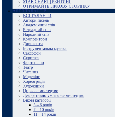
STAR CHART | РЕЙТИНГ
ОТРИМАЙТЕ ЗІРКОВУ СТОРІНКУ
АЛЕЯ ТАЛАНТІВ
ВСІ ТАЛАНТИ
Автори пісень
Академічний спів
Естрадний спів
Народний спів
Композитори
Диригенти
Інструментальна музика
Саксофон
Скрипка
Фортепіано
Театр
Читання
Моделінг
Хореографія
Художники
Циркове мистецтво
Декоративно-ужиткове мистецтво
Вікові категорії
3 – 6 років
7 – 10 років
11 – 14 років