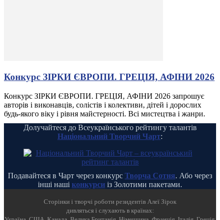
Конкурс ЗІРКИ ЄВРОПИ. ГРЕЦІЯ, АФІНИ 2026
Конкурс ЗІРКИ ЄВРОПИ. ГРЕЦІЯ, АФІНИ 2026 запрошує
авторів і виконавців, солістів і колективи, дітей і дорослих
будь-якого віку і рівня майстерності. Всі мистецтва і жанри.
Долучайтеся до Всеукраїнського рейтингу талантів
Національний Творчий Чарт
:
Подавайтеся в Чарт через конкурс
Творча Сотня
. Або через
інші наші
конкурси
із Золотими пакетами.
Cторінки і творчі роботи резидентів Алеї Зірок
дивляться і слухають в країнах:
Україна, США, Канада, Велика Британія, Німеччина, Франція, Італія, Греція,