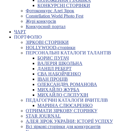
ПОЛОЖЕННЯ І ЗАЯВКА
КОНКУРСНІ СТОРІНКИ
Фотоконкурс Алеї Зірок
Constellation World Photo Fest
Журі конкурсів
Конкурсний портал
ЧАРТ
ПОРТФОЛІО
ЗІРКОВІ СТОРІНКИ
HOLLYWOOD-сторінки
ПЕРСОНАЛЬНІ КАТАЛОГИ ТАЛАНТІВ
БОРИС ПУГАЧ
ВАЛЕРІЯ ШКОЛЬНА
ДАНІІЛ РЕБЕРТ
ЄВА НАБОЙЧЕНКО
ІВАН ПРОЦІВ
ОЛЕКСАНДРА РОМАНОВА
МИХАЙЛО ЖУРБА
МИХАЙЛО СЛЄПУХІН
ПЕДАГОГІЧНІ КАТАЛОГИ ВЧИТЕЛІВ
МАРИНА СЛЮСАРЕНКО
ОТРИМАТИ ЗІРКОВУ СТОРІНКУ
STAR JOURNAL
АЛЕЯ ЗІРОК УКРАЇНИ: ІСТОРІЇ УСПІХУ
Всі зіркові сторінки для конкурсантів