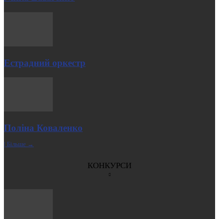
Естрадний оркестр
Поліна Коваленко
| Більше →
КОНКУРСИ