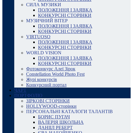
СИЛА МУЗИКИ
ПОЛОЖЕННЯ І ЗАЯВКА
КОНКУРСНІ СТОРІНКИ
МУЗИЧНИЙ ВІТЕР
ПОЛОЖЕННЯ І ЗАЯВКА
КОНКУРСНІ СТОРІНКИ
VIRTUOSO
ПОЛОЖЕННЯ І ЗАЯВКА
КОНКУРСНІ СТОРІНКИ
WORLD VISION
ПОЛОЖЕННЯ І ЗАЯВКА
КОНКУРСНІ СТОРІНКИ
Фотоконкурс Алеї Зірок
Constellation World Photo Fest
Журі конкурсів
Конкурсний портал
ЧАРТ
ПОРТФОЛІО
ЗІРКОВІ СТОРІНКИ
HOLLYWOOD-сторінки
ПЕРСОНАЛЬНІ КАТАЛОГИ ТАЛАНТІВ
БОРИС ПУГАЧ
ВАЛЕРІЯ ШКОЛЬНА
ДАНІІЛ РЕБЕРТ
ЄВА НАБОЙЧЕНКО