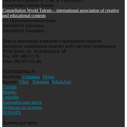
Творче об’єднання «СУЗІР’Я УКРАЇНА»
Constellation Talents Europe
Constellation World Talents – international association of creative
and educational contests
ГО «Креативні екосистеми»
AdverMAN Education
AdverMAN Promotion
Портал рекламних кампаній з просування талантів
Експертне оцінювання творчих робіт авторів і виконавців
03162 Київ, пр. Леся Курбаса, 18
Тел.: 097 489-57-78
Viber: 093 857-03-88
ПІДПИШІТЬСЯ:
Facebook:
Сторінка
|
Група
Канали:
Viber
|
Telegram
|
WhatsApp
Threads
Bluesky
LinkedIn
Напишіть нам листа
Підписка на новини
DONATE
Домівка для зірок: