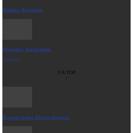
Ярина Фегецин
Марина Андряник
| Більше →
UA:TOP
Владислава Шаталінська