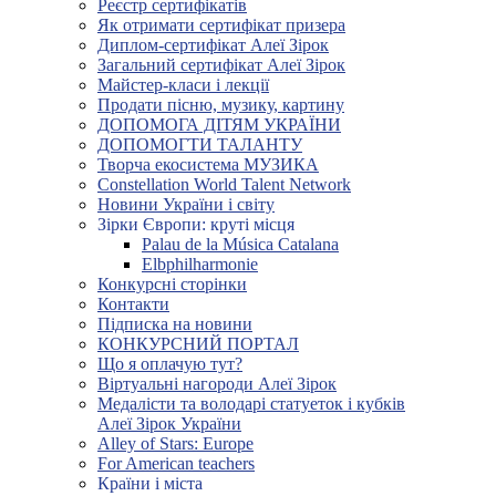
Реєстр сертифікатів
Як отримати сертифікат призера
Диплом-сертифікат Алеї Зірок
Загальний сертифікат Алеї Зірок
Майстер-класи і лекції
Продати пісню, музику, картину
ДОПОМОГА ДІТЯМ УКРАЇНИ
ДОПОМОГТИ ТАЛАНТУ
Творча екосистема МУЗИКА
Constellation World Talent Network
Новини України і світу
Зірки Європи: круті місця
Palau de la Música Catalana
Elbphilharmonie
Конкурсні сторінки
Контакти
Підписка на новини
КОНКУРСНИЙ ПОРТАЛ
Що я оплачую тут?
Віртуальні нагороди Алеї Зірок
Медалісти та володарі статуеток і кубків
Алеї Зірок України
Alley of Stars: Europe
For American teachers
Країни і міста