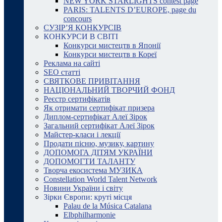
NEW YORK STARLIGHTS contest page
PARIS: TALENTS D’EUROPE, page du
concours
СУЗІР’Я КОНКУРСІВ
КОНКУРСИ В СВІТІ
Конкурси мистецтв в Японії
Конкурси мистецтв в Кореї
Реклама на сайті
SEO статті
СВЯТКОВЕ ПРИВІТАННЯ
НАЦІОНАЛЬНИЙ ТВОРЧИЙ ФОНД
Реєстр сертифікатів
Як отримати сертифікат призера
Диплом-сертифікат Алеї Зірок
Загальний сертифікат Алеї Зірок
Майстер-класи і лекції
Продати пісню, музику, картину
ДОПОМОГА ДІТЯМ УКРАЇНИ
ДОПОМОГТИ ТАЛАНТУ
Творча екосистема МУЗИКА
Constellation World Talent Network
Новини України і світу
Зірки Європи: круті місця
Palau de la Música Catalana
Elbphilharmonie