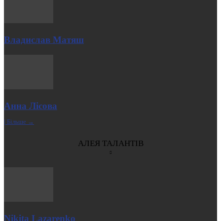
Владислав Матяш
Анна Лісова
| Більше →
АЛЕЯ ТАЛАНТІВ
Nikita Lazarenko