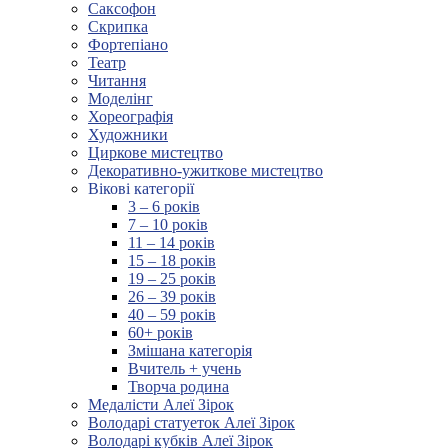
Саксофон
Скрипка
Фортепіано
Театр
Читання
Моделінг
Хореографія
Художники
Циркове мистецтво
Декоративно-ужиткове мистецтво
Вікові категорії
3 – 6 років
7 – 10 років
11 – 14 років
15 – 18 років
19 – 25 років
26 – 39 років
40 – 59 років
60+ років
Змішана категорія
Вчитель + учень
Творча родина
Медалісти Алеї Зірок
Володарі статуеток Алеї Зірок
Володарі кубків Алеї Зірок