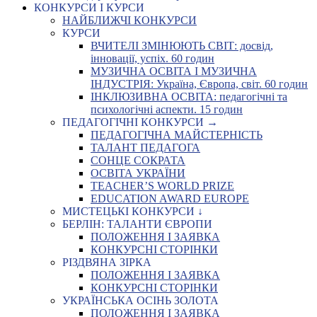
КОНКУРСИ І КУРСИ
НАЙБЛИЖЧІ КОНКУРСИ
КУРСИ
ВЧИТЕЛІ ЗМІНЮЮТЬ СВІТ: досвід,
інновації, успіх. 60 годин
МУЗИЧНА ОСВІТА І МУЗИЧНА
ІНДУСТРІЯ: Україна, Європа, світ. 60 годин
ІНКЛЮЗИВНА ОСВІТА: педагогічні та
психологічні аспекти. 15 годин
ПЕДАГОГІЧНІ КОНКУРСИ →
ПЕДАГОГІЧНА МАЙСТЕРНІСТЬ
ТАЛАНТ ПЕДАГОГА
СОНЦЕ СОКРАТА
ОСВІТА УКРАЇНИ
TEACHER’S WORLD PRIZE
EDUCATION AWARD EUROPE
МИСТЕЦЬКІ КОНКУРСИ ↓
БЕРЛІН: ТАЛАНТИ ЄВРОПИ
ПОЛОЖЕННЯ І ЗАЯВКА
КОНКУРСНІ СТОРІНКИ
РІЗДВЯНА ЗІРКА
ПОЛОЖЕННЯ І ЗАЯВКА
КОНКУРСНІ СТОРІНКИ
УКРАЇНСЬКА ОСІНЬ ЗОЛОТА
ПОЛОЖЕННЯ І ЗАЯВКА