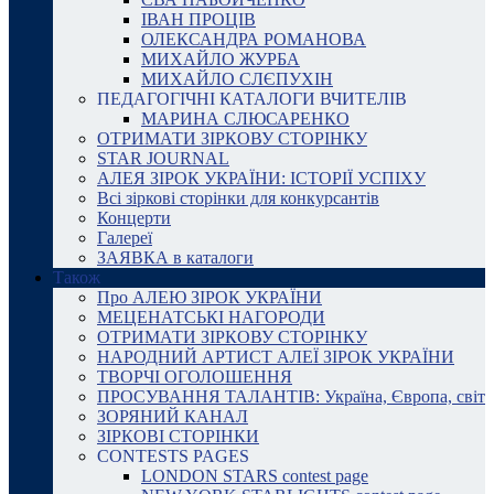
ІВАН ПРОЦІВ
ОЛЕКСАНДРА РОМАНОВА
МИХАЙЛО ЖУРБА
МИХАЙЛО СЛЄПУХІН
ПЕДАГОГІЧНІ КАТАЛОГИ ВЧИТЕЛІВ
МАРИНА СЛЮСАРЕНКО
ОТРИМАТИ ЗІРКОВУ СТОРІНКУ
STAR JOURNAL
АЛЕЯ ЗІРОК УКРАЇНИ: ІСТОРІЇ УСПІХУ
Всі зіркові сторінки для конкурсантів
Концерти
Галереї
ЗАЯВКА в каталоги
Також
Про АЛЕЮ ЗІРОК УКРАЇНИ
МЕЦЕНАТСЬКІ НАГОРОДИ
ОТРИМАТИ ЗІРКОВУ СТОРІНКУ
НАРОДНИЙ АРТИСТ АЛЕЇ ЗІРОК УКРАЇНИ
ТВОРЧІ ОГОЛОШЕННЯ
ПРОСУВАННЯ ТАЛАНТІВ: Україна, Європа, світ
ЗОРЯНИЙ КАНАЛ
ЗІРКОВІ СТОРІНКИ
CONTESTS PAGES
LONDON STARS contest page