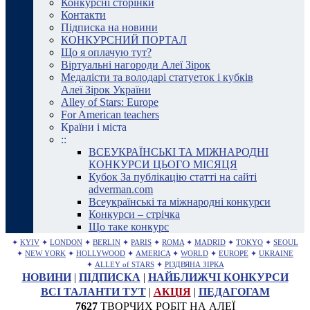
Конкурсні сторінки
Контакти
Підписка на новини
КОНКУРСНИЙ ПОРТАЛ
Що я оплачую тут?
Віртуальні нагороди Алеї Зірок
Медалісти та володарі статуеток і кубків
Алеї Зірок України
Alley of Stars: Europe
For American teachers
Країни і міста
::
ВСЕУКРАЇНСЬКІ ТА МІЖНАРОДНІ
КОНКУРСИ ЦЬОГО МІСЯЦЯ
Кубок За публікацію статті на сайті
adverman.com
Всеукраїнські та міжнародні конкурси
Конкурси – стрічка
Що таке конкурс
✦
KYIV
✦
LONDON
✦
BERLIN
✦
PARIS
✦
ROMA
✦
MADRID
✦
TOKYO
✦
SEOUL
✦
NEW YORK
✦
HOLLYWOOD
✦
AMERICA
✦
WORLD
✦
EUROPE
✦
UKRAINE
✦
ALLEY of STARS
✦
РІЗДВЯНА ЗІРКА
НОВИНИ
|
ПІДПИСКА
|
НАЙБЛИЖЧІ КОНКУРСИ
ВСІ ТАЛАНТИ ТУТ
|
АКЦІЯ
|
ПЕДАГОГАМ
7627
ТВОРЧИХ РОБІТ НА АЛЕЇ