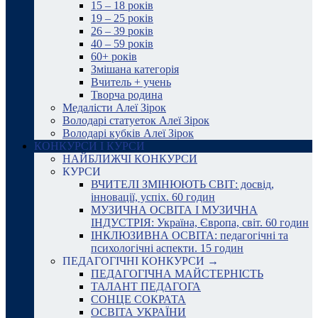
15 – 18 років
19 – 25 років
26 – 39 років
40 – 59 років
60+ років
Змішана категорія
Вчитель + учень
Творча родина
Медалісти Алеї Зірок
Володарі статуеток Алеї Зірок
Володарі кубків Алеї Зірок
КОНКУРСИ І КУРСИ
НАЙБЛИЖЧІ КОНКУРСИ
КУРСИ
ВЧИТЕЛІ ЗМІНЮЮТЬ СВІТ: досвід,
інновації, успіх. 60 годин
МУЗИЧНА ОСВІТА І МУЗИЧНА
ІНДУСТРІЯ: Україна, Європа, світ. 60 годин
ІНКЛЮЗИВНА ОСВІТА: педагогічні та
психологічні аспекти. 15 годин
ПЕДАГОГІЧНІ КОНКУРСИ →
ПЕДАГОГІЧНА МАЙСТЕРНІСТЬ
ТАЛАНТ ПЕДАГОГА
СОНЦЕ СОКРАТА
ОСВІТА УКРАЇНИ