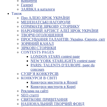
Концерти
Галереї
ЗАЯВКА в каталоги
Також
Про АЛЕЮ ЗІРОК УКРАЇНИ
МЕЦЕНАТСЬКІ НАГОРОДИ
ОТРИМАТИ ЗІРКОВУ СТОРІНКУ
НАРОДНИЙ АРТИСТ АЛЕЇ ЗІРОК УКРАЇНИ
ТВОРЧІ ОГОЛОШЕННЯ
ПРОСУВАННЯ ТАЛАНТІВ: Україна, Європа, світ
ЗОРЯНИЙ КАНАЛ
ЗІРКОВІ СТОРІНКИ
CONTESTS PAGES
LONDON STARS contest page
NEW YORK STARLIGHTS contest page
PARIS: TALENTS D’EUROPE, page du
concours
СУЗІР’Я КОНКУРСІВ
КОНКУРСИ В СВІТІ
Конкурси мистецтв в Японії
Конкурси мистецтв в Кореї
Реклама на сайті
SEO статті
СВЯТКОВЕ ПРИВІТАННЯ
НАЦІОНАЛЬНИЙ ТВОРЧИЙ ФОНД