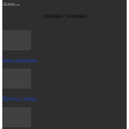
| Більше →
ЗІРКОВІ СТОРІНКИ
Іван Липовик
Віолета Заєць