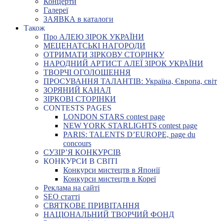
Концерти
Галереї
ЗАЯВКА в каталоги
Також
Про АЛЕЮ ЗІРОК УКРАЇНИ
МЕЦЕНАТСЬКІ НАГОРОДИ
ОТРИМАТИ ЗІРКОВУ СТОРІНКУ
НАРОДНИЙ АРТИСТ АЛЕЇ ЗІРОК УКРАЇНИ
ТВОРЧІ ОГОЛОШЕННЯ
ПРОСУВАННЯ ТАЛАНТІВ: Україна, Європа, світ
ЗОРЯНИЙ КАНАЛ
ЗІРКОВІ СТОРІНКИ
CONTESTS PAGES
LONDON STARS contest page
NEW YORK STARLIGHTS contest page
PARIS: TALENTS D’EUROPE, page du
concours
СУЗІР’Я КОНКУРСІВ
КОНКУРСИ В СВІТІ
Конкурси мистецтв в Японії
Конкурси мистецтв в Кореї
Реклама на сайті
SEO статті
СВЯТКОВЕ ПРИВІТАННЯ
НАЦІОНАЛЬНИЙ ТВОРЧИЙ ФОНД