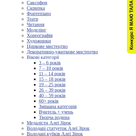
Конкурс Я МАЮ ТАЛАНТ!
Саксофон
Скрипка
Фортепіано
Театр
Читання
Моделінг
Хореографія
Художники
Циркове мистецтво
Декоративно-ужиткове мистецтво
Вікові категорії
3 – 6 років
7 – 10 років
11 – 14 років
15 – 18 років
19 – 25 років
26 – 39 років
40 – 59 років
60+ років
Змішана категорія
Вчитель + учень
Творча родина
Медалісти Алеї Зірок
Володарі статуеток Алеї Зірок
Володарі кубків Алеї Зірок