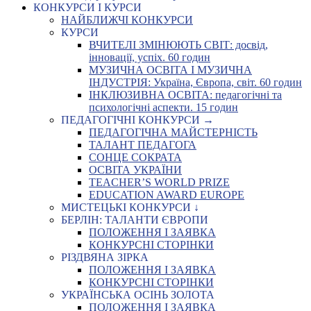
КОНКУРСИ І КУРСИ
НАЙБЛИЖЧІ КОНКУРСИ
КУРСИ
ВЧИТЕЛІ ЗМІНЮЮТЬ СВІТ: досвід,
інновації, успіх. 60 годин
МУЗИЧНА ОСВІТА І МУЗИЧНА
ІНДУСТРІЯ: Україна, Європа, світ. 60 годин
ІНКЛЮЗИВНА ОСВІТА: педагогічні та
психологічні аспекти. 15 годин
ПЕДАГОГІЧНІ КОНКУРСИ →
ПЕДАГОГІЧНА МАЙСТЕРНІСТЬ
ТАЛАНТ ПЕДАГОГА
СОНЦЕ СОКРАТА
ОСВІТА УКРАЇНИ
TEACHER’S WORLD PRIZE
EDUCATION AWARD EUROPE
МИСТЕЦЬКІ КОНКУРСИ ↓
БЕРЛІН: ТАЛАНТИ ЄВРОПИ
ПОЛОЖЕННЯ І ЗАЯВКА
КОНКУРСНІ СТОРІНКИ
РІЗДВЯНА ЗІРКА
ПОЛОЖЕННЯ І ЗАЯВКА
КОНКУРСНІ СТОРІНКИ
УКРАЇНСЬКА ОСІНЬ ЗОЛОТА
ПОЛОЖЕННЯ І ЗАЯВКА