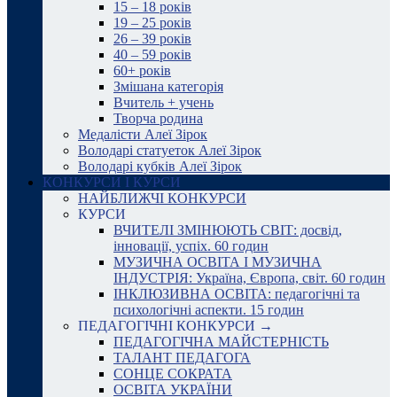
15 – 18 років
19 – 25 років
26 – 39 років
40 – 59 років
60+ років
Змішана категорія
Вчитель + учень
Творча родина
Медалісти Алеї Зірок
Володарі статуеток Алеї Зірок
Володарі кубків Алеї Зірок
КОНКУРСИ І КУРСИ
НАЙБЛИЖЧІ КОНКУРСИ
КУРСИ
ВЧИТЕЛІ ЗМІНЮЮТЬ СВІТ: досвід,
інновації, успіх. 60 годин
МУЗИЧНА ОСВІТА І МУЗИЧНА
ІНДУСТРІЯ: Україна, Європа, світ. 60 годин
ІНКЛЮЗИВНА ОСВІТА: педагогічні та
психологічні аспекти. 15 годин
ПЕДАГОГІЧНІ КОНКУРСИ →
ПЕДАГОГІЧНА МАЙСТЕРНІСТЬ
ТАЛАНТ ПЕДАГОГА
СОНЦЕ СОКРАТА
ОСВІТА УКРАЇНИ