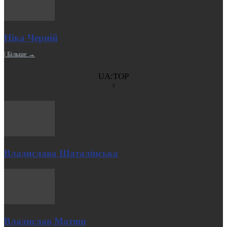
Ніка Черній
| Більше →
UA:TOP
Владислава Шаталінська
Владислав Матяш