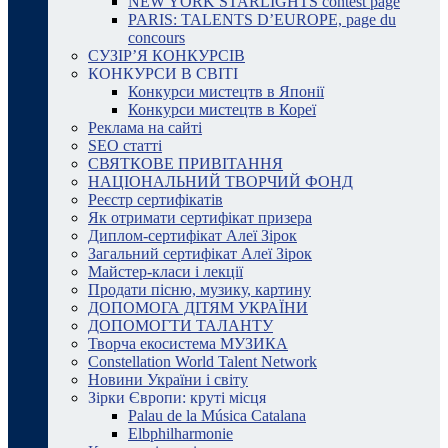
NEW YORK STARLIGHTS contest page
PARIS: TALENTS D’EUROPE, page du
concours
СУЗІР’Я КОНКУРСІВ
КОНКУРСИ В СВІТІ
Конкурси мистецтв в Японії
Конкурси мистецтв в Кореї
Реклама на сайті
SEO статті
СВЯТКОВЕ ПРИВІТАННЯ
НАЦІОНАЛЬНИЙ ТВОРЧИЙ ФОНД
Реєстр сертифікатів
Як отримати сертифікат призера
Диплом-сертифікат Алеї Зірок
Загальний сертифікат Алеї Зірок
Майстер-класи і лекції
Продати пісню, музику, картину
ДОПОМОГА ДІТЯМ УКРАЇНИ
ДОПОМОГТИ ТАЛАНТУ
Творча екосистема МУЗИКА
Constellation World Talent Network
Новини України і світу
Зірки Європи: круті місця
Palau de la Música Catalana
Elbphilharmonie