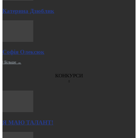
Катерина Дзюблик
Cофія Олексюк
| Більше →
КОНКУРСИ
Я МАЮ ТАЛАНТ!