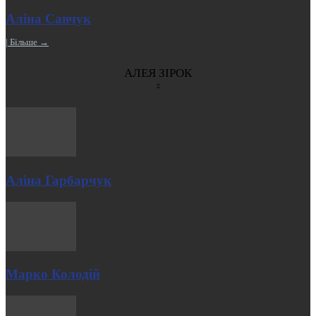
Аліна Савчук
| Більше →
АЛЕЯ ЗІРОК
Аліна Гарбарчук
Марко Колодій