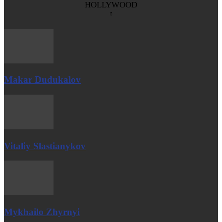
HOLLYWOOD
Makar Dudukalov
Vitaliy Slastianykov
Mykhailo Zhyrnyi