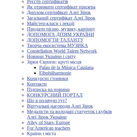
Реєстр сертифікатів
Як отримати сертифікат призера
Диплом-сертифікат Алеї Зірок
Загальний сертифікат Алеї Зірок
Майстер-класи і лекції
Продати пісню, музику, картину
ДОПОМОГА ДІТЯМ УКРАЇНИ
ДОПОМОГТИ ТАЛАНТУ
Творча екосистема МУЗИКА
Constellation World Talent Network
Новини України і світу
Зірки Європи: круті місця
Palau de la Música Catalana
Elbphilharmonie
Конкурсні сторінки
Контакти
Підписка на новини
КОНКУРСНИЙ ПОРТАЛ
Що я оплачую тут?
Віртуальні нагороди Алеї Зірок
Медалісти та володарі статуеток і кубків
Алеї Зірок України
Alley of Stars: Europe
For American teachers
Країни і міста