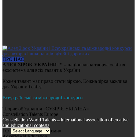
ПРО НАС
АЛЕЯ ЗІРОК УКРАЇНИ
™ – національна творча освітня
екосистема для всіх талантів України
Кожен талант має право стати зіркою. Кожна зірка важлива
для України і світу.
Всеукраїнські та міжнародні конкурси
Творче об’єднання «СУЗІР’Я УКРАЇНА»
Constellation Talents Europe
Constellation World Talents – international association of creative
and educational contests
ГО «Креативні екосистеми»
AdverMAN Education