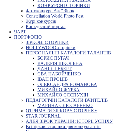
ПОЛОЖЕННЯ І ЗАЯВКА
КОНКУРСНІ СТОРІНКИ
Фотоконкурс Алеї Зірок
Constellation World Photo Fest
Журі конкурсів
Конкурсний портал
ЧАРТ
ПОРТФОЛІО
ЗІРКОВІ СТОРІНКИ
HOLLYWOOD-сторінки
ПЕРСОНАЛЬНІ КАТАЛОГИ ТАЛАНТІВ
БОРИС ПУГАЧ
ВАЛЕРІЯ ШКОЛЬНА
ДАНІІЛ РЕБЕРТ
ЄВА НАБОЙЧЕНКО
ІВАН ПРОЦІВ
ОЛЕКСАНДРА РОМАНОВА
МИХАЙЛО ЖУРБА
МИХАЙЛО СЛЄПУХІН
ПЕДАГОГІЧНІ КАТАЛОГИ ВЧИТЕЛІВ
МАРИНА СЛЮСАРЕНКО
ОТРИМАТИ ЗІРКОВУ СТОРІНКУ
STAR JOURNAL
АЛЕЯ ЗІРОК УКРАЇНИ: ІСТОРІЇ УСПІХУ
Всі зіркові сторінки для конкурсантів