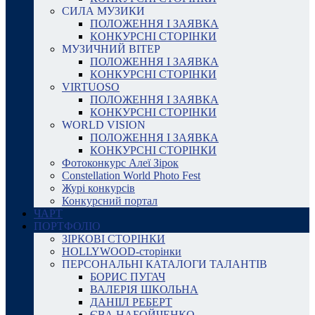
СИЛА МУЗИКИ
ПОЛОЖЕННЯ І ЗАЯВКА
КОНКУРСНІ СТОРІНКИ
МУЗИЧНИЙ ВІТЕР
ПОЛОЖЕННЯ І ЗАЯВКА
КОНКУРСНІ СТОРІНКИ
VIRTUOSO
ПОЛОЖЕННЯ І ЗАЯВКА
КОНКУРСНІ СТОРІНКИ
WORLD VISION
ПОЛОЖЕННЯ І ЗАЯВКА
КОНКУРСНІ СТОРІНКИ
Фотоконкурс Алеї Зірок
Constellation World Photo Fest
Журі конкурсів
Конкурсний портал
ЧАРТ
ПОРТФОЛІО
ЗІРКОВІ СТОРІНКИ
HOLLYWOOD-сторінки
ПЕРСОНАЛЬНІ КАТАЛОГИ ТАЛАНТІВ
БОРИС ПУГАЧ
ВАЛЕРІЯ ШКОЛЬНА
ДАНІІЛ РЕБЕРТ
ЄВА НАБОЙЧЕНКО