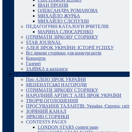
ІВАН ПРОЦІВ
ОЛЕКСАНДРА РОМАНОВА
МИХАЙЛО ЖУРБА
МИХАЙЛО СЛЄПУХІН
ПЕДАГОГІЧНІ КАТАЛОГИ ВЧИТЕЛІВ
МАРИНА СЛЮСАРЕНКО
ОТРИМАТИ ЗІРКОВУ СТОРІНКУ
STAR JOURNAL
АЛЕЯ ЗІРОК УКРАЇНИ: ІСТОРІЇ УСПІХУ
Всі зіркові сторінки для конкурсантів
Концерти
Галереї
ЗАЯВКА в каталоги
Також
Про АЛЕЮ ЗІРОК УКРАЇНИ
МЕЦЕНАТСЬКІ НАГОРОДИ
ОТРИМАТИ ЗІРКОВУ СТОРІНКУ
НАРОДНИЙ АРТИСТ АЛЕЇ ЗІРОК УКРАЇНИ
ТВОРЧІ ОГОЛОШЕННЯ
ПРОСУВАННЯ ТАЛАНТІВ: Україна, Європа, світ
ЗОРЯНИЙ КАНАЛ
ЗІРКОВІ СТОРІНКИ
CONTESTS PAGES
LONDON STARS contest page