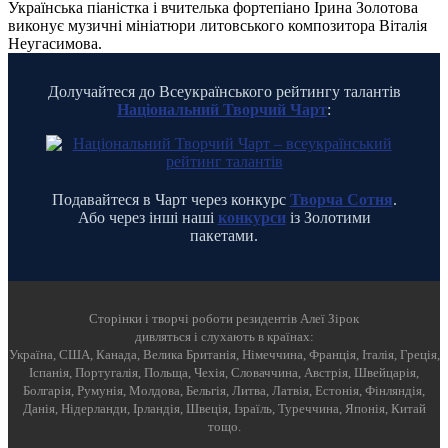
Українська піаністка і вчителька фортепіано Ірина Золотова
виконує музичні мініатюри литовського композитора Віталія
Неугасимова.
Долучайтеся до Всеукраїнського рейтингу талантів
Національний Творчий Чарт
:
Подавайтеся в Чарт через конкурс
Творча Сотня
.
Або через інші наші
конкурси
із Золотими
пакетами.
Cторінки і творчі роботи резидентів Алеї Зірок
дивляться і слухають в країнах:
Україна, США, Канада, Велика Британія, Німеччина, Франція, Італія, Греція,
Іспанія, Португалія, Польща, Чехія, Словаччина, Австрія, Швейцарія,
Болгарія, Румунія, Молдова, Бельгія, Литва, Латвія, Естонія, Фінляндія,
Данія, Нідерланди, Ірландія, Швеція, Ізраїль, Туреччина, Японія, Китай
тощо.