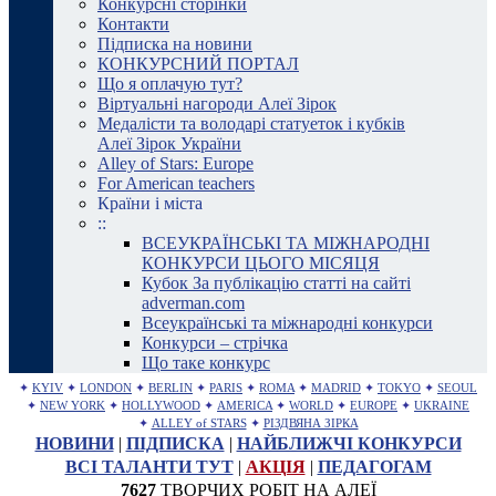
Конкурсні сторінки
Контакти
Підписка на новини
КОНКУРСНИЙ ПОРТАЛ
Що я оплачую тут?
Віртуальні нагороди Алеї Зірок
Медалісти та володарі статуеток і кубків
Алеї Зірок України
Alley of Stars: Europe
For American teachers
Країни і міста
::
ВСЕУКРАЇНСЬКІ ТА МІЖНАРОДНІ
КОНКУРСИ ЦЬОГО МІСЯЦЯ
Кубок За публікацію статті на сайті
adverman.com
Всеукраїнські та міжнародні конкурси
Конкурси – стрічка
Що таке конкурс
✦
KYIV
✦
LONDON
✦
BERLIN
✦
PARIS
✦
ROMA
✦
MADRID
✦
TOKYO
✦
SEOUL
✦
NEW YORK
✦
HOLLYWOOD
✦
AMERICA
✦
WORLD
✦
EUROPE
✦
UKRAINE
✦
ALLEY of STARS
✦
РІЗДВЯНА ЗІРКА
НОВИНИ
|
ПІДПИСКА
|
НАЙБЛИЖЧІ КОНКУРСИ
ВСІ ТАЛАНТИ ТУТ
|
АКЦІЯ
|
ПЕДАГОГАМ
7627
ТВОРЧИХ РОБІТ НА АЛЕЇ