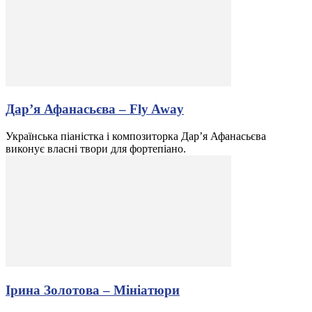
Дар’я Афанасьєва – Fly Away
Українська піаністка і композиторка Дар’я Афанасьєва
виконує власні твори для фортепіано.
Ірина Золотова – Мініатюри