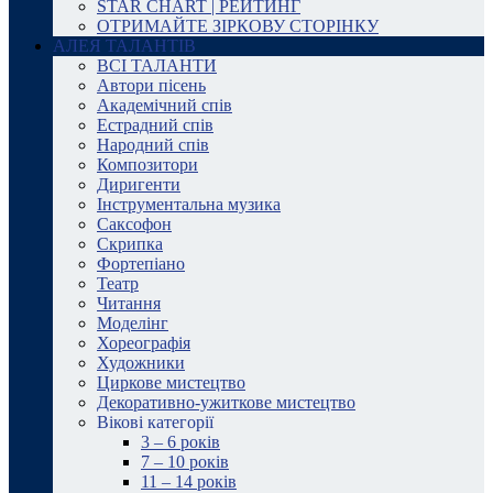
STAR CHART | РЕЙТИНГ
ОТРИМАЙТЕ ЗІРКОВУ СТОРІНКУ
АЛЕЯ ТАЛАНТІВ
ВСІ ТАЛАНТИ
Автори пісень
Академічний спів
Естрадний спів
Народний спів
Композитори
Диригенти
Інструментальна музика
Саксофон
Скрипка
Фортепіано
Театр
Читання
Моделінг
Хореографія
Художники
Циркове мистецтво
Декоративно-ужиткове мистецтво
Вікові категорії
3 – 6 років
7 – 10 років
11 – 14 років