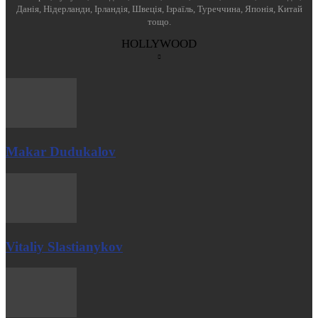
Данія, Нідерланди, Ірландія, Швеція, Ізраїль, Туреччина, Японія, Китай
тощо.
HOLLYWOOD
Makar Dudukalov
Vitaliy Slastianykov