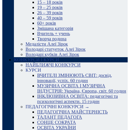
15 – 18 років
19 – 25 років
26 – 39 років
40 – 59 років
60+ років
Змішана категорія
Вчитель + учень
Творча родина
Медалісти Алеї Зірок
Володарі статуеток Алеї Зірок
Володарі кубків Алеї Зірок
КОНКУРСИ І КУРСИ
НАЙБЛИЖЧІ КОНКУРСИ
КУРСИ
ВЧИТЕЛІ ЗМІНЮЮТЬ СВІТ: досвід,
інновації, успіх. 60 годин
МУЗИЧНА ОСВІТА І МУЗИЧНА
ІНДУСТРІЯ: Україна, Європа, світ. 60 годин
ІНКЛЮЗИВНА ОСВІТА: педагогічні та
психологічні аспекти. 15 годин
ПЕДАГОГІЧНІ КОНКУРСИ →
ПЕДАГОГІЧНА МАЙСТЕРНІСТЬ
ТАЛАНТ ПЕДАГОГА
СОНЦЕ СОКРАТА
ОСВІТА УКРАЇНИ