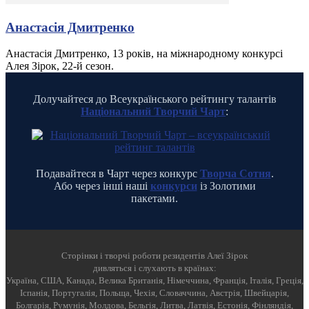
Анастасія Дмитренко
Анастасія Дмитренко, 13 років, на міжнародному конкурсі
Алея Зірок, 22-й сезон.
Долучайтеся до Всеукраїнського рейтингу талантів
Національний Творчий Чарт
:
Подавайтеся в Чарт через конкурс
Творча Сотня
.
Або через інші наші
конкурси
із Золотими
пакетами.
Cторінки і творчі роботи резидентів Алеї Зірок
дивляться і слухають в країнах:
Україна, США, Канада, Велика Британія, Німеччина, Франція, Італія, Греція,
Іспанія, Португалія, Польща, Чехія, Словаччина, Австрія, Швейцарія,
Болгарія, Румунія, Молдова, Бельгія, Литва, Латвія, Естонія, Фінляндія,