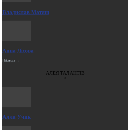
Владислав Матяш
Анна Лісова
| Більше →
АЛЕЯ ТАЛАНТІВ
Алла Учик