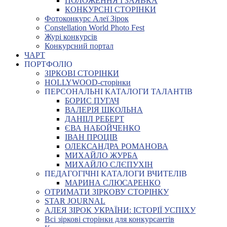
ПОЛОЖЕННЯ І ЗАЯВКА
КОНКУРСНІ СТОРІНКИ
Фотоконкурс Алеї Зірок
Constellation World Photo Fest
Журі конкурсів
Конкурсний портал
ЧАРТ
ПОРТФОЛІО
ЗІРКОВІ СТОРІНКИ
HOLLYWOOD-сторінки
ПЕРСОНАЛЬНІ КАТАЛОГИ ТАЛАНТІВ
БОРИС ПУГАЧ
ВАЛЕРІЯ ШКОЛЬНА
ДАНІІЛ РЕБЕРТ
ЄВА НАБОЙЧЕНКО
ІВАН ПРОЦІВ
ОЛЕКСАНДРА РОМАНОВА
МИХАЙЛО ЖУРБА
МИХАЙЛО СЛЄПУХІН
ПЕДАГОГІЧНІ КАТАЛОГИ ВЧИТЕЛІВ
МАРИНА СЛЮСАРЕНКО
ОТРИМАТИ ЗІРКОВУ СТОРІНКУ
STAR JOURNAL
АЛЕЯ ЗІРОК УКРАЇНИ: ІСТОРІЇ УСПІХУ
Всі зіркові сторінки для конкурсантів