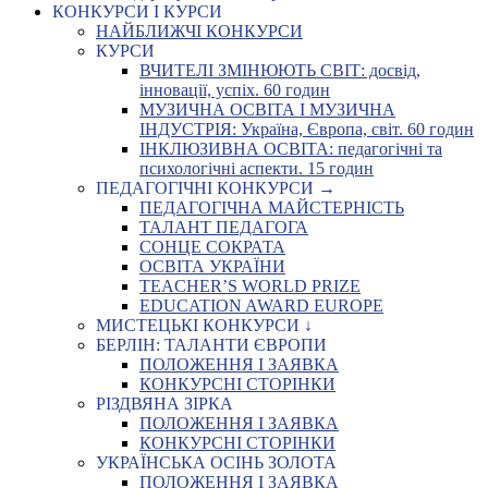
КОНКУРСИ І КУРСИ
НАЙБЛИЖЧІ КОНКУРСИ
КУРСИ
ВЧИТЕЛІ ЗМІНЮЮТЬ СВІТ: досвід,
інновації, успіх. 60 годин
МУЗИЧНА ОСВІТА І МУЗИЧНА
ІНДУСТРІЯ: Україна, Європа, світ. 60 годин
ІНКЛЮЗИВНА ОСВІТА: педагогічні та
психологічні аспекти. 15 годин
ПЕДАГОГІЧНІ КОНКУРСИ →
ПЕДАГОГІЧНА МАЙСТЕРНІСТЬ
ТАЛАНТ ПЕДАГОГА
СОНЦЕ СОКРАТА
ОСВІТА УКРАЇНИ
TEACHER’S WORLD PRIZE
EDUCATION AWARD EUROPE
МИСТЕЦЬКІ КОНКУРСИ ↓
БЕРЛІН: ТАЛАНТИ ЄВРОПИ
ПОЛОЖЕННЯ І ЗАЯВКА
КОНКУРСНІ СТОРІНКИ
РІЗДВЯНА ЗІРКА
ПОЛОЖЕННЯ І ЗАЯВКА
КОНКУРСНІ СТОРІНКИ
УКРАЇНСЬКА ОСІНЬ ЗОЛОТА
ПОЛОЖЕННЯ І ЗАЯВКА