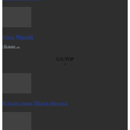
Ніка Черній
| Більше →
UA:TOP
Владислава Шаталінська