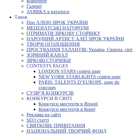
Концерти
Галереї
ЗАЯВКА в каталоги
Також
Про АЛЕЮ ЗІРОК УКРАЇНИ
МЕЦЕНАТСЬКІ НАГОРОДИ
ОТРИМАТИ ЗІРКОВУ СТОРІНКУ
НАРОДНИЙ АРТИСТ АЛЕЇ ЗІРОК УКРАЇНИ
ТВОРЧІ ОГОЛОШЕННЯ
ПРОСУВАННЯ ТАЛАНТІВ: Україна, Європа, світ
ЗОРЯНИЙ КАНАЛ
ЗІРКОВІ СТОРІНКИ
CONTESTS PAGES
LONDON STARS contest page
NEW YORK STARLIGHTS contest page
PARIS: TALENTS D’EUROPE, page du
concours
СУЗІР’Я КОНКУРСІВ
КОНКУРСИ В СВІТІ
Конкурси мистецтв в Японії
Конкурси мистецтв в Кореї
Реклама на сайті
SEO статті
СВЯТКОВЕ ПРИВІТАННЯ
НАЦІОНАЛЬНИЙ ТВОРЧИЙ ФОНД