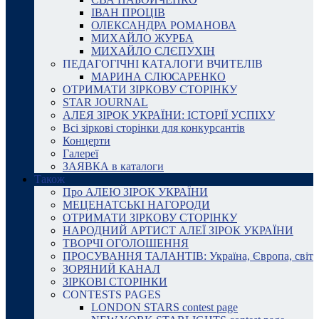
ІВАН ПРОЦІВ
ОЛЕКСАНДРА РОМАНОВА
МИХАЙЛО ЖУРБА
МИХАЙЛО СЛЄПУХІН
ПЕДАГОГІЧНІ КАТАЛОГИ ВЧИТЕЛІВ
МАРИНА СЛЮСАРЕНКО
ОТРИМАТИ ЗІРКОВУ СТОРІНКУ
STAR JOURNAL
АЛЕЯ ЗІРОК УКРАЇНИ: ІСТОРІЇ УСПІХУ
Всі зіркові сторінки для конкурсантів
Концерти
Галереї
ЗАЯВКА в каталоги
Також
Про АЛЕЮ ЗІРОК УКРАЇНИ
МЕЦЕНАТСЬКІ НАГОРОДИ
ОТРИМАТИ ЗІРКОВУ СТОРІНКУ
НАРОДНИЙ АРТИСТ АЛЕЇ ЗІРОК УКРАЇНИ
ТВОРЧІ ОГОЛОШЕННЯ
ПРОСУВАННЯ ТАЛАНТІВ: Україна, Європа, світ
ЗОРЯНИЙ КАНАЛ
ЗІРКОВІ СТОРІНКИ
CONTESTS PAGES
LONDON STARS contest page