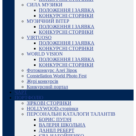
СИЛА МУЗИКИ
ПОЛОЖЕННЯ І ЗАЯВКА
КОНКУРСНІ СТОРІНКИ
МУЗИЧНИЙ ВІТЕР
ПОЛОЖЕННЯ І ЗАЯВКА
КОНКУРСНІ СТОРІНКИ
VIRTUOSO
ПОЛОЖЕННЯ І ЗАЯВКА
КОНКУРСНІ СТОРІНКИ
WORLD VISION
ПОЛОЖЕННЯ І ЗАЯВКА
КОНКУРСНІ СТОРІНКИ
Фотоконкурс Алеї Зірок
Constellation World Photo Fest
Журі конкурсів
Конкурсний портал
ЧАРТ
ПОРТФОЛІО
ЗІРКОВІ СТОРІНКИ
HOLLYWOOD-сторінки
ПЕРСОНАЛЬНІ КАТАЛОГИ ТАЛАНТІВ
БОРИС ПУГАЧ
ВАЛЕРІЯ ШКОЛЬНА
ДАНІІЛ РЕБЕРТ
ЄВА НАБОЙЧЕНКО