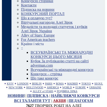
Конкурсні сторінки
Контакти
Підписка на новини
КОНКУРСНИЙ ПОРТАЛ
Що я оплачую тут?
Віртуальні нагороди Алеї Зірок
Медалісти та володарі статуеток і кубків
Алеї Зірок України
Alley of Stars: Europe
For American teachers
Країни і міста
::
ВСЕУКРАЇНСЬКІ ТА МІЖНАРОДНІ
КОНКУРСИ ЦЬОГО МІСЯЦЯ
Кубок За публікацію статті на сайті
adverman.com
Всеукраїнські та міжнародні конкурси
Конкурси – стрічка
Що таке конкурс
✦
KYIV
✦
LONDON
✦
BERLIN
✦
PARIS
✦
ROMA
✦
MADRID
✦
TOKYO
✦
SEOUL
✦
NEW YORK
✦
HOLLYWOOD
✦
AMERICA
✦
WORLD
✦
EUROPE
✦
UKRAINE
✦
ALLEY of STARS
✦
РІЗДВЯНА ЗІРКА
НОВИНИ
|
ПІДПИСКА
|
НАЙБЛИЖЧІ КОНКУРСИ
ВСІ ТАЛАНТИ ТУТ
|
АКЦІЯ
|
ПЕДАГОГАМ
7627
ТВОРЧИХ РОБІТ НА АЛЕЇ