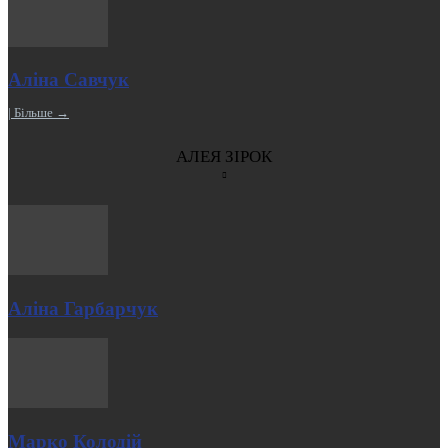
Аліна Савчук
| Більше →
АЛЕЯ ЗІРОК
Аліна Гарбарчук
Марко Колодій