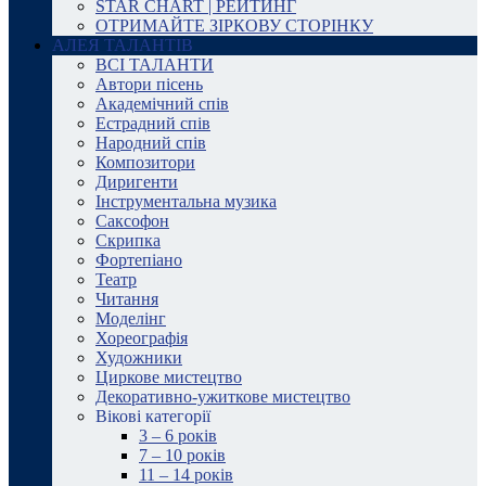
STAR CHART | РЕЙТИНГ
ОТРИМАЙТЕ ЗІРКОВУ СТОРІНКУ
АЛЕЯ ТАЛАНТІВ
ВСІ ТАЛАНТИ
Автори пісень
Академічний спів
Естрадний спів
Народний спів
Композитори
Диригенти
Інструментальна музика
Саксофон
Скрипка
Фортепіано
Театр
Читання
Моделінг
Хореографія
Художники
Циркове мистецтво
Декоративно-ужиткове мистецтво
Вікові категорії
3 – 6 років
7 – 10 років
11 – 14 років