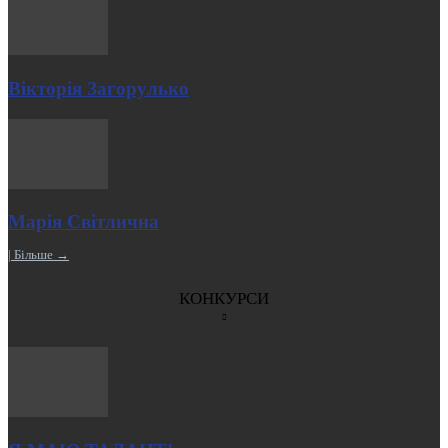
Вікторія Загорулько
Марія Світлична
| Більше →
КОНКУРСИ