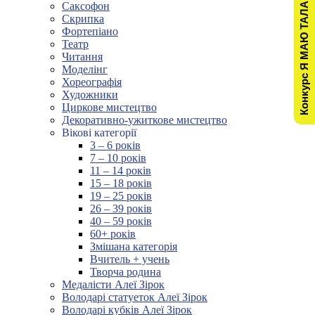
Конкурс Я МАЮ ТАЛАНТ!
Саксофон
Скрипка
Фортепіано
Театр
Читання
Моделінг
Хореографія
Художники
Циркове мистецтво
Декоративно-ужиткове мистецтво
Вікові категорії
3 – 6 років
7 – 10 років
11 – 14 років
15 – 18 років
19 – 25 років
26 – 39 років
40 – 59 років
60+ років
Змішана категорія
Вчитель + учень
Творча родина
Медалісти Алеї Зірок
Володарі статуеток Алеї Зірок
Володарі кубків Алеї Зірок