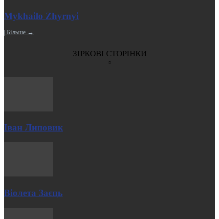
Mykhailo Zhyrnyi
| Більше →
ЗІРКОВІ СТОРІНКИ
Іван Липовик
Віолета Заєць