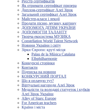
Реєстр сертифікатів
Як отримати сертифікат призера
Диплом-сертифікат Алеї Зірок
Загальний сертифікат Алеї Зірок
Майстер-класи і лекції
Продати пісню, музику, картину
ДОПОМОГА ДІТЯМ УКРАЇНИ
ДОПОМОГТИ ТАЛАНТУ
Творча екосистема МУЗИКА
Constellation World Talent Network
Новини України і світу
Зірки Європи: круті місця
Palau de la Música Catalana
Elbphilharmonie
Конкурсні сторінки
Контакти
Підписка на новини
КОНКУРСНИЙ ПОРТАЛ
Що я оплачую тут?
Віртуальні нагороди Алеї Зірок
Медалісти та володарі статуеток і кубків
Алеї Зірок України
Alley of Stars: Europe
For American teachers
Країни і міста