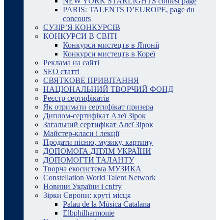
NEW YORK STARLIGHTS contest page
PARIS: TALENTS D’EUROPE, page du
concours
СУЗІР’Я КОНКУРСІВ
КОНКУРСИ В СВІТІ
Конкурси мистецтв в Японії
Конкурси мистецтв в Кореї
Реклама на сайті
SEO статті
СВЯТКОВЕ ПРИВІТАННЯ
НАЦІОНАЛЬНИЙ ТВОРЧИЙ ФОНД
Реєстр сертифікатів
Як отримати сертифікат призера
Диплом-сертифікат Алеї Зірок
Загальний сертифікат Алеї Зірок
Майстер-класи і лекції
Продати пісню, музику, картину
ДОПОМОГА ДІТЯМ УКРАЇНИ
ДОПОМОГТИ ТАЛАНТУ
Творча екосистема МУЗИКА
Constellation World Talent Network
Новини України і світу
Зірки Європи: круті місця
Palau de la Música Catalana
Elbphilharmonie