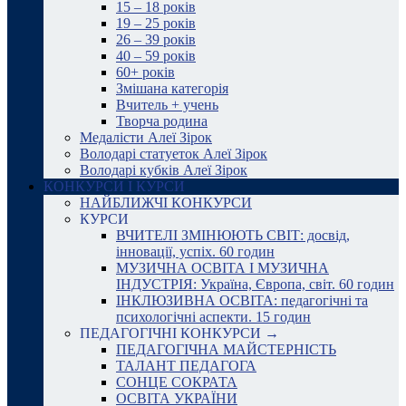
15 – 18 років
19 – 25 років
26 – 39 років
40 – 59 років
60+ років
Змішана категорія
Вчитель + учень
Творча родина
Медалісти Алеї Зірок
Володарі статуеток Алеї Зірок
Володарі кубків Алеї Зірок
КОНКУРСИ І КУРСИ
НАЙБЛИЖЧІ КОНКУРСИ
КУРСИ
ВЧИТЕЛІ ЗМІНЮЮТЬ СВІТ: досвід,
інновації, успіх. 60 годин
МУЗИЧНА ОСВІТА І МУЗИЧНА
ІНДУСТРІЯ: Україна, Європа, світ. 60 годин
ІНКЛЮЗИВНА ОСВІТА: педагогічні та
психологічні аспекти. 15 годин
ПЕДАГОГІЧНІ КОНКУРСИ →
ПЕДАГОГІЧНА МАЙСТЕРНІСТЬ
ТАЛАНТ ПЕДАГОГА
СОНЦЕ СОКРАТА
ОСВІТА УКРАЇНИ