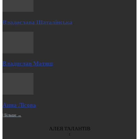
Владислава Шаталінська
Владислав Матяш
Анна Лісова
| Більше →
АЛЕЯ ТАЛАНТІВ