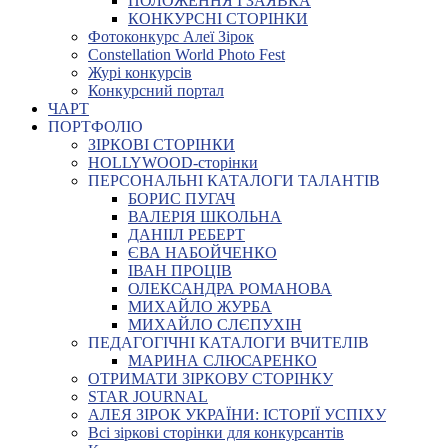
ПОЛОЖЕННЯ І ЗАЯВКА
КОНКУРСНІ СТОРІНКИ
Фотоконкурс Алеї Зірок
Constellation World Photo Fest
Журі конкурсів
Конкурсний портал
ЧАРТ
ПОРТФОЛІО
ЗІРКОВІ СТОРІНКИ
HOLLYWOOD-сторінки
ПЕРСОНАЛЬНІ КАТАЛОГИ ТАЛАНТІВ
БОРИС ПУГАЧ
ВАЛЕРІЯ ШКОЛЬНА
ДАНІІЛ РЕБЕРТ
ЄВА НАБОЙЧЕНКО
ІВАН ПРОЦІВ
ОЛЕКСАНДРА РОМАНОВА
МИХАЙЛО ЖУРБА
МИХАЙЛО СЛЄПУХІН
ПЕДАГОГІЧНІ КАТАЛОГИ ВЧИТЕЛІВ
МАРИНА СЛЮСАРЕНКО
ОТРИМАТИ ЗІРКОВУ СТОРІНКУ
STAR JOURNAL
АЛЕЯ ЗІРОК УКРАЇНИ: ІСТОРІЇ УСПІХУ
Всі зіркові сторінки для конкурсантів