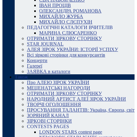
ІВАН ПРОЦІВ
ОЛЕКСАНДРА РОМАНОВА
МИХАЙЛО ЖУРБА
МИХАЙЛО СЛЄПУХІН
ПЕДАГОГІЧНІ КАТАЛОГИ ВЧИТЕЛІВ
МАРИНА СЛЮСАРЕНКО
ОТРИМАТИ ЗІРКОВУ СТОРІНКУ
STAR JOURNAL
АЛЕЯ ЗІРОК УКРАЇНИ: ІСТОРІЇ УСПІХУ
Всі зіркові сторінки для конкурсантів
Концерти
Галереї
ЗАЯВКА в каталоги
Також
Про АЛЕЮ ЗІРОК УКРАЇНИ
МЕЦЕНАТСЬКІ НАГОРОДИ
ОТРИМАТИ ЗІРКОВУ СТОРІНКУ
НАРОДНИЙ АРТИСТ АЛЕЇ ЗІРОК УКРАЇНИ
ТВОРЧІ ОГОЛОШЕННЯ
ПРОСУВАННЯ ТАЛАНТІВ: Україна, Європа, світ
ЗОРЯНИЙ КАНАЛ
ЗІРКОВІ СТОРІНКИ
CONTESTS PAGES
LONDON STARS contest page