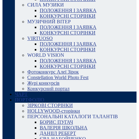
СИЛА МУЗИКИ
ПОЛОЖЕННЯ І ЗАЯВКА
КОНКУРСНІ СТОРІНКИ
МУЗИЧНИЙ ВІТЕР
ПОЛОЖЕННЯ І ЗАЯВКА
КОНКУРСНІ СТОРІНКИ
VIRTUOSO
ПОЛОЖЕННЯ І ЗАЯВКА
КОНКУРСНІ СТОРІНКИ
WORLD VISION
ПОЛОЖЕННЯ І ЗАЯВКА
КОНКУРСНІ СТОРІНКИ
Фотоконкурс Алеї Зірок
Constellation World Photo Fest
Журі конкурсів
Конкурсний портал
ЧАРТ
ПОРТФОЛІО
ЗІРКОВІ СТОРІНКИ
HOLLYWOOD-сторінки
ПЕРСОНАЛЬНІ КАТАЛОГИ ТАЛАНТІВ
БОРИС ПУГАЧ
ВАЛЕРІЯ ШКОЛЬНА
ДАНІІЛ РЕБЕРТ
ЄВА НАБОЙЧЕНКО