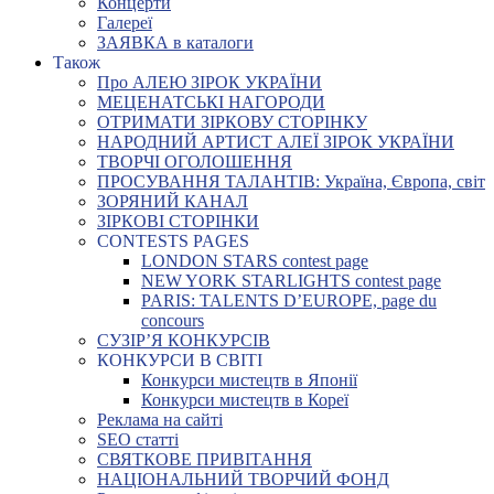
Концерти
Галереї
ЗАЯВКА в каталоги
Також
Про АЛЕЮ ЗІРОК УКРАЇНИ
МЕЦЕНАТСЬКІ НАГОРОДИ
ОТРИМАТИ ЗІРКОВУ СТОРІНКУ
НАРОДНИЙ АРТИСТ АЛЕЇ ЗІРОК УКРАЇНИ
ТВОРЧІ ОГОЛОШЕННЯ
ПРОСУВАННЯ ТАЛАНТІВ: Україна, Європа, світ
ЗОРЯНИЙ КАНАЛ
ЗІРКОВІ СТОРІНКИ
CONTESTS PAGES
LONDON STARS contest page
NEW YORK STARLIGHTS contest page
PARIS: TALENTS D’EUROPE, page du
concours
СУЗІР’Я КОНКУРСІВ
КОНКУРСИ В СВІТІ
Конкурси мистецтв в Японії
Конкурси мистецтв в Кореї
Реклама на сайті
SEO статті
СВЯТКОВЕ ПРИВІТАННЯ
НАЦІОНАЛЬНИЙ ТВОРЧИЙ ФОНД