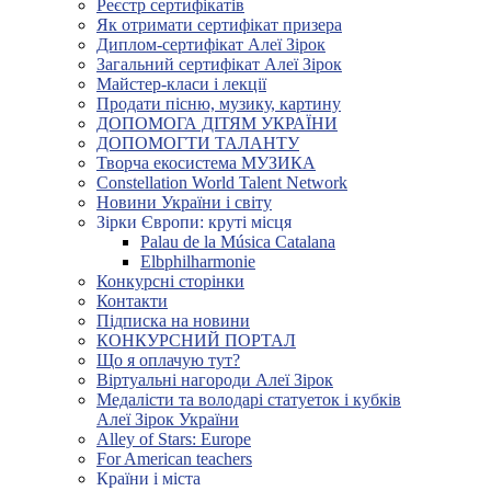
Реєстр сертифікатів
Як отримати сертифікат призера
Диплом-сертифікат Алеї Зірок
Загальний сертифікат Алеї Зірок
Майстер-класи і лекції
Продати пісню, музику, картину
ДОПОМОГА ДІТЯМ УКРАЇНИ
ДОПОМОГТИ ТАЛАНТУ
Творча екосистема МУЗИКА
Constellation World Talent Network
Новини України і світу
Зірки Європи: круті місця
Palau de la Música Catalana
Elbphilharmonie
Конкурсні сторінки
Контакти
Підписка на новини
КОНКУРСНИЙ ПОРТАЛ
Що я оплачую тут?
Віртуальні нагороди Алеї Зірок
Медалісти та володарі статуеток і кубків
Алеї Зірок України
Alley of Stars: Europe
For American teachers
Країни і міста