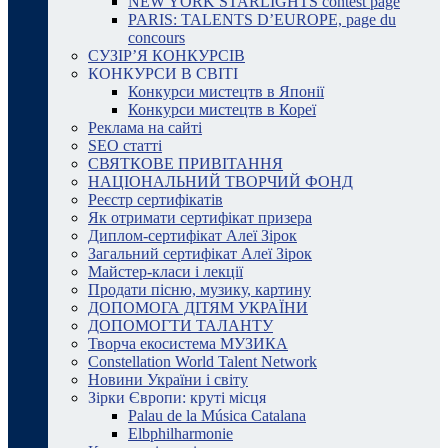
NEW YORK STARLIGHTS contest page
PARIS: TALENTS D’EUROPE, page du
concours
СУЗІР’Я КОНКУРСІВ
КОНКУРСИ В СВІТІ
Конкурси мистецтв в Японії
Конкурси мистецтв в Кореї
Реклама на сайті
SEO статті
СВЯТКОВЕ ПРИВІТАННЯ
НАЦІОНАЛЬНИЙ ТВОРЧИЙ ФОНД
Реєстр сертифікатів
Як отримати сертифікат призера
Диплом-сертифікат Алеї Зірок
Загальний сертифікат Алеї Зірок
Майстер-класи і лекції
Продати пісню, музику, картину
ДОПОМОГА ДІТЯМ УКРАЇНИ
ДОПОМОГТИ ТАЛАНТУ
Творча екосистема МУЗИКА
Constellation World Talent Network
Новини України і світу
Зірки Європи: круті місця
Palau de la Música Catalana
Elbphilharmonie