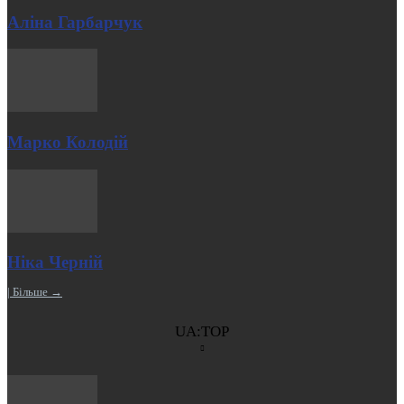
Аліна Гарбарчук
Марко Колодій
Ніка Черній
| Більше →
UA:TOP