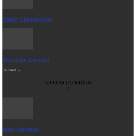
Vitaliy Slastianykov
Mykhailo Zhyrnyi
| Більше →
ЗІРКОВІ СТОРІНКИ
Іван Липовик