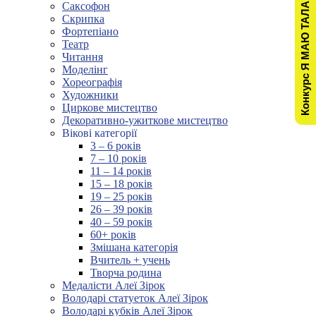
Конкурс Я МАЮ ТАЛАНТ!
Саксофон
Скрипка
Фортепіано
Театр
Читання
Моделінг
Хореографія
Художники
Циркове мистецтво
Декоративно-ужиткове мистецтво
Вікові категорії
3 – 6 років
7 – 10 років
11 – 14 років
15 – 18 років
19 – 25 років
26 – 39 років
40 – 59 років
60+ років
Змішана категорія
Вчитель + учень
Творча родина
Медалісти Алеї Зірок
Володарі статуеток Алеї Зірок
Володарі кубків Алеї Зірок