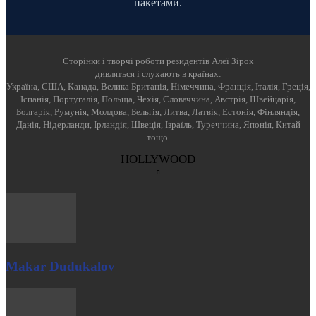
пакетами.
Cторінки і творчі роботи резидентів Алеї Зірок
дивляться і слухають в країнах:
Україна, США, Канада, Велика Британія, Німеччина, Франція, Італія, Греція,
Іспанія, Португалія, Польща, Чехія, Словаччина, Австрія, Швейцарія,
Болгарія, Румунія, Молдова, Бельгія, Литва, Латвія, Естонія, Фінляндія,
Данія, Нідерланди, Ірландія, Швеція, Ізраїль, Туреччина, Японія, Китай
тощо.
HOLLYWOOD
Makar Dudukalov