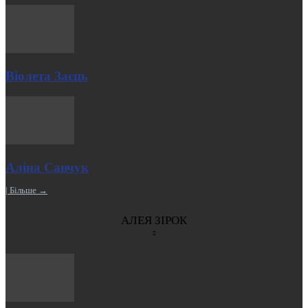
Віолета Заєць
Аліна Савчук
| Більше →
АЛЕЯ ЗІРОК