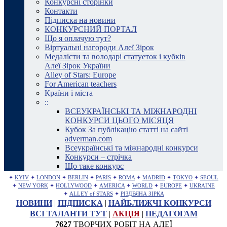
Конкурсні сторінки
Контакти
Підписка на новини
КОНКУРСНИЙ ПОРТАЛ
Що я оплачую тут?
Віртуальні нагороди Алеї Зірок
Медалісти та володарі статуеток і кубків
Алеї Зірок України
Alley of Stars: Europe
For American teachers
Країни і міста
::
ВСЕУКРАЇНСЬКІ ТА МІЖНАРОДНІ
КОНКУРСИ ЦЬОГО МІСЯЦЯ
Кубок За публікацію статті на сайті
adverman.com
Всеукраїнські та міжнародні конкурси
Конкурси – стрічка
Що таке конкурс
✦
KYIV
✦
LONDON
✦
BERLIN
✦
PARIS
✦
ROMA
✦
MADRID
✦
TOKYO
✦
SEOUL
✦
NEW YORK
✦
HOLLYWOOD
✦
AMERICA
✦
WORLD
✦
EUROPE
✦
UKRAINE
✦
ALLEY of STARS
✦
РІЗДВЯНА ЗІРКА
НОВИНИ
|
ПІДПИСКА
|
НАЙБЛИЖЧІ КОНКУРСИ
ВСІ ТАЛАНТИ ТУТ
|
АКЦІЯ
|
ПЕДАГОГАМ
7627
ТВОРЧИХ РОБІТ НА АЛЕЇ