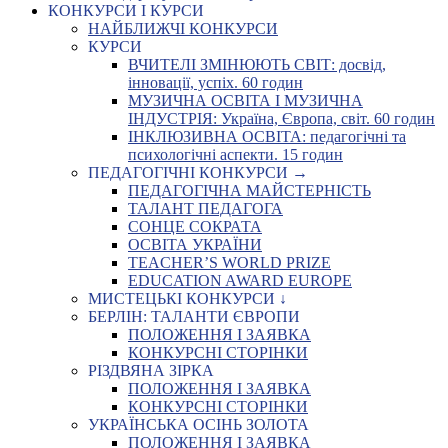
КОНКУРСИ І КУРСИ
НАЙБЛИЖЧІ КОНКУРСИ
КУРСИ
ВЧИТЕЛІ ЗМІНЮЮТЬ СВІТ: досвід,
інновації, успіх. 60 годин
МУЗИЧНА ОСВІТА І МУЗИЧНА
ІНДУСТРІЯ: Україна, Європа, світ. 60 годин
ІНКЛЮЗИВНА ОСВІТА: педагогічні та
психологічні аспекти. 15 годин
ПЕДАГОГІЧНІ КОНКУРСИ →
ПЕДАГОГІЧНА МАЙСТЕРНІСТЬ
ТАЛАНТ ПЕДАГОГА
СОНЦЕ СОКРАТА
ОСВІТА УКРАЇНИ
TEACHER’S WORLD PRIZE
EDUCATION AWARD EUROPE
МИСТЕЦЬКІ КОНКУРСИ ↓
БЕРЛІН: ТАЛАНТИ ЄВРОПИ
ПОЛОЖЕННЯ І ЗАЯВКА
КОНКУРСНІ СТОРІНКИ
РІЗДВЯНА ЗІРКА
ПОЛОЖЕННЯ І ЗАЯВКА
КОНКУРСНІ СТОРІНКИ
УКРАЇНСЬКА ОСІНЬ ЗОЛОТА
ПОЛОЖЕННЯ І ЗАЯВКА