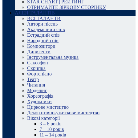
STAR CHART | РЕЙТИНГ
ОТРИМАЙТЕ ЗІРКОВУ СТОРІНКУ
АЛЕЯ ТАЛАНТІВ
ВСІ ТАЛАНТИ
Автори пісень
Академічний спів
Естрадний спів
Народний спів
Композитори
Диригенти
Інструментальна музика
Саксофон
Скрипка
Фортепіано
Театр
Читання
Моделінг
Хореографія
Художники
Циркове мистецтво
Декоративно-ужиткове мистецтво
Вікові категорії
3 – 6 років
7 – 10 років
11 – 14 років