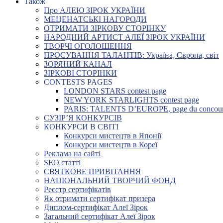
Також
Про АЛЕЮ ЗІРОК УКРАЇНИ
МЕЦЕНАТСЬКІ НАГОРОДИ
ОТРИМАТИ ЗІРКОВУ СТОРІНКУ
НАРОДНИЙ АРТИСТ АЛЕЇ ЗІРОК УКРАЇНИ
ТВОРЧІ ОГОЛОШЕННЯ
ПРОСУВАННЯ ТАЛАНТІВ: Україна, Європа, світ
ЗОРЯНИЙ КАНАЛ
ЗІРКОВІ СТОРІНКИ
CONTESTS PAGES
LONDON STARS contest page
NEW YORK STARLIGHTS contest page
PARIS: TALENTS D’EUROPE, page du concou
СУЗІР’Я КОНКУРСІВ
КОНКУРСИ В СВІТІ
Конкурси мистецтв в Японії
Конкурси мистецтв в Кореї
Реклама на сайті
SEO статті
СВЯТКОВЕ ПРИВІТАННЯ
НАЦІОНАЛЬНИЙ ТВОРЧИЙ ФОНД
Реєстр сертифікатів
Як отримати сертифікат призера
Диплом-сертифікат Алеї Зірок
Загальний сертифікат Алеї Зірок