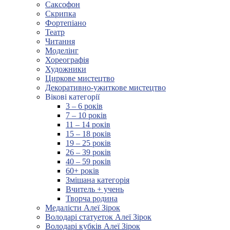
Саксофон
Скрипка
Фортепіано
Театр
Читання
Моделінг
Хореографія
Художники
Циркове мистецтво
Декоративно-ужиткове мистецтво
Вікові категорії
3 – 6 років
7 – 10 років
11 – 14 років
15 – 18 років
19 – 25 років
26 – 39 років
40 – 59 років
60+ років
Змішана категорія
Вчитель + учень
Творча родина
Медалісти Алеї Зірок
Володарі статуеток Алеї Зірок
Володарі кубків Алеї Зірок