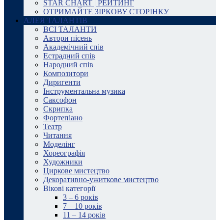
STAR CHART | РЕЙТИНГ
ОТРИМАЙТЕ ЗІРКОВУ СТОРІНКУ
АЛЕЯ ТАЛАНТІВ
ВСІ ТАЛАНТИ
Автори пісень
Академічний спів
Естрадний спів
Народний спів
Композитори
Диригенти
Інструментальна музика
Саксофон
Скрипка
Фортепіано
Театр
Читання
Моделінг
Хореографія
Художники
Циркове мистецтво
Декоративно-ужиткове мистецтво
Вікові категорії
3 – 6 років
7 – 10 років
11 – 14 років