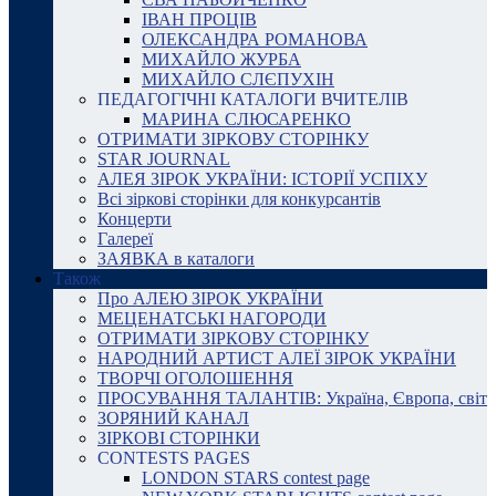
ІВАН ПРОЦІВ
ОЛЕКСАНДРА РОМАНОВА
МИХАЙЛО ЖУРБА
МИХАЙЛО СЛЄПУХІН
ПЕДАГОГІЧНІ КАТАЛОГИ ВЧИТЕЛІВ
МАРИНА СЛЮСАРЕНКО
ОТРИМАТИ ЗІРКОВУ СТОРІНКУ
STAR JOURNAL
АЛЕЯ ЗІРОК УКРАЇНИ: ІСТОРІЇ УСПІХУ
Всі зіркові сторінки для конкурсантів
Концерти
Галереї
ЗАЯВКА в каталоги
Також
Про АЛЕЮ ЗІРОК УКРАЇНИ
МЕЦЕНАТСЬКІ НАГОРОДИ
ОТРИМАТИ ЗІРКОВУ СТОРІНКУ
НАРОДНИЙ АРТИСТ АЛЕЇ ЗІРОК УКРАЇНИ
ТВОРЧІ ОГОЛОШЕННЯ
ПРОСУВАННЯ ТАЛАНТІВ: Україна, Європа, світ
ЗОРЯНИЙ КАНАЛ
ЗІРКОВІ СТОРІНКИ
CONTESTS PAGES
LONDON STARS contest page