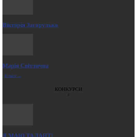
Вікторія Загорулько
Марія Світлична
| Більше →
КОНКУРСИ
Я МАЮ ТАЛАНТ!