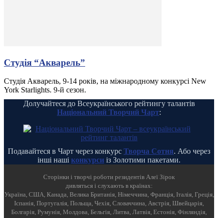
Студія “Акварель”
Студія Акварель, 9-14 років, на міжнародному конкурсі New
York Starlights. 9-й сезон.
Долучайтеся до Всеукраїнського рейтингу талантів
Національний Творчий Чарт
:
Подавайтеся в Чарт через конкурс
Творча Сотня
. Або через
інші наші
конкурси
із Золотими пакетами.
Cторінки і творчі роботи резидентів Алеї Зірок
дивляться і слухають в країнах:
Україна, США, Канада, Велика Британія, Німеччина, Франція, Італія, Греція,
Іспанія, Португалія, Польща, Чехія, Словаччина, Австрія, Швейцарія,
Болгарія, Румунія, Молдова, Бельгія, Литва, Латвія, Естонія, Фінляндія,