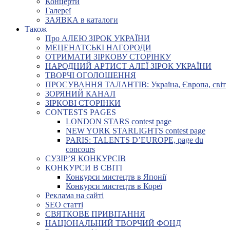
Концерти
Галереї
ЗАЯВКА в каталоги
Також
Про АЛЕЮ ЗІРОК УКРАЇНИ
МЕЦЕНАТСЬКІ НАГОРОДИ
ОТРИМАТИ ЗІРКОВУ СТОРІНКУ
НАРОДНИЙ АРТИСТ АЛЕЇ ЗІРОК УКРАЇНИ
ТВОРЧІ ОГОЛОШЕННЯ
ПРОСУВАННЯ ТАЛАНТІВ: Україна, Європа, світ
ЗОРЯНИЙ КАНАЛ
ЗІРКОВІ СТОРІНКИ
CONTESTS PAGES
LONDON STARS contest page
NEW YORK STARLIGHTS contest page
PARIS: TALENTS D’EUROPE, page du
concours
СУЗІР’Я КОНКУРСІВ
КОНКУРСИ В СВІТІ
Конкурси мистецтв в Японії
Конкурси мистецтв в Кореї
Реклама на сайті
SEO статті
СВЯТКОВЕ ПРИВІТАННЯ
НАЦІОНАЛЬНИЙ ТВОРЧИЙ ФОНД