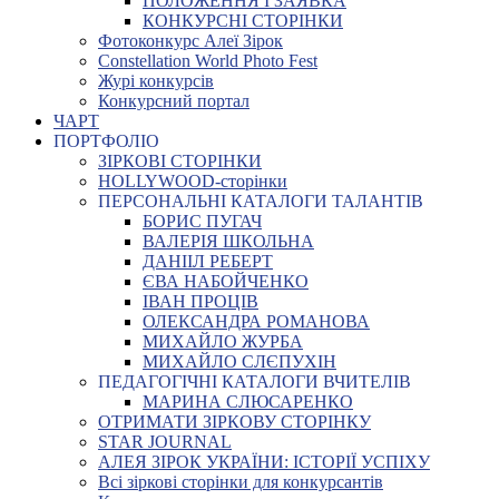
ПОЛОЖЕННЯ І ЗАЯВКА
КОНКУРСНІ СТОРІНКИ
Фотоконкурс Алеї Зірок
Constellation World Photo Fest
Журі конкурсів
Конкурсний портал
ЧАРТ
ПОРТФОЛІО
ЗІРКОВІ СТОРІНКИ
HOLLYWOOD-сторінки
ПЕРСОНАЛЬНІ КАТАЛОГИ ТАЛАНТІВ
БОРИС ПУГАЧ
ВАЛЕРІЯ ШКОЛЬНА
ДАНІІЛ РЕБЕРТ
ЄВА НАБОЙЧЕНКО
ІВАН ПРОЦІВ
ОЛЕКСАНДРА РОМАНОВА
МИХАЙЛО ЖУРБА
МИХАЙЛО СЛЄПУХІН
ПЕДАГОГІЧНІ КАТАЛОГИ ВЧИТЕЛІВ
МАРИНА СЛЮСАРЕНКО
ОТРИМАТИ ЗІРКОВУ СТОРІНКУ
STAR JOURNAL
АЛЕЯ ЗІРОК УКРАЇНИ: ІСТОРІЇ УСПІХУ
Всі зіркові сторінки для конкурсантів