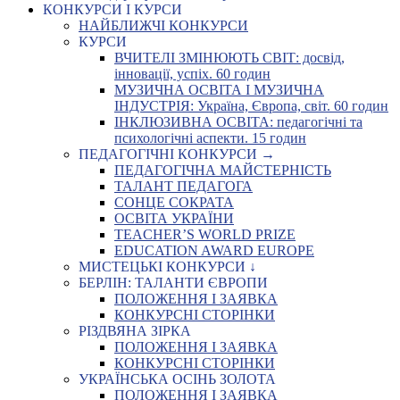
КОНКУРСИ І КУРСИ
НАЙБЛИЖЧІ КОНКУРСИ
КУРСИ
ВЧИТЕЛІ ЗМІНЮЮТЬ СВІТ: досвід,
інновації, успіх. 60 годин
МУЗИЧНА ОСВІТА І МУЗИЧНА
ІНДУСТРІЯ: Україна, Європа, світ. 60 годин
ІНКЛЮЗИВНА ОСВІТА: педагогічні та
психологічні аспекти. 15 годин
ПЕДАГОГІЧНІ КОНКУРСИ →
ПЕДАГОГІЧНА МАЙСТЕРНІСТЬ
ТАЛАНТ ПЕДАГОГА
СОНЦЕ СОКРАТА
ОСВІТА УКРАЇНИ
TEACHER’S WORLD PRIZE
EDUCATION AWARD EUROPE
МИСТЕЦЬКІ КОНКУРСИ ↓
БЕРЛІН: ТАЛАНТИ ЄВРОПИ
ПОЛОЖЕННЯ І ЗАЯВКА
КОНКУРСНІ СТОРІНКИ
РІЗДВЯНА ЗІРКА
ПОЛОЖЕННЯ І ЗАЯВКА
КОНКУРСНІ СТОРІНКИ
УКРАЇНСЬКА ОСІНЬ ЗОЛОТА
ПОЛОЖЕННЯ І ЗАЯВКА