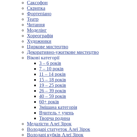
Саксофон
Скрипка
Фортепіано
Театр
Читання
Моделінг
Хореографія
Художники
Циркове мистецтво
Декоративно-ужиткове мистецтво
Вікові категорії
3 – 6 років
7 – 10 років
11 – 14 років
15 – 18 років
19 – 25 років
26 – 39 років
40 – 59 років
60+ років
Змішана категорія
Вчитель + учень
Творча родина
Медалісти Алеї Зірок
Володарі статуеток Алеї Зірок
Володарі кубків Алеї Зірок