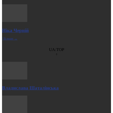
Ніка Черній
| Більше →
UA:TOP
Владислава Шаталінська