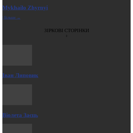
Mykhailo Zhyrnyi
| Більше →
ЗІРКОВІ СТОРІНКИ
Іван Липовик
Віолета Заєць