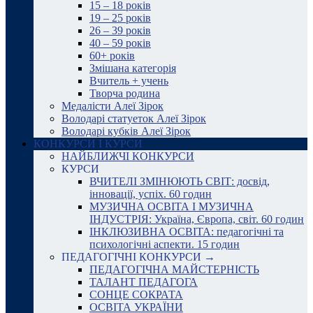
15 – 18 років
19 – 25 років
26 – 39 років
40 – 59 років
60+ років
Змішана категорія
Вчитель + учень
Творча родина
Медалісти Алеї Зірок
Володарі статуеток Алеї Зірок
Володарі кубків Алеї Зірок
КОНКУРСИ І КУРСИ
НАЙБЛИЖЧІ КОНКУРСИ
КУРСИ
ВЧИТЕЛІ ЗМІНЮЮТЬ СВІТ: досвід,
інновації, успіх. 60 годин
МУЗИЧНА ОСВІТА І МУЗИЧНА
ІНДУСТРІЯ: Україна, Європа, світ. 60 годин
ІНКЛЮЗИВНА ОСВІТА: педагогічні та
психологічні аспекти. 15 годин
ПЕДАГОГІЧНІ КОНКУРСИ →
ПЕДАГОГІЧНА МАЙСТЕРНІСТЬ
ТАЛАНТ ПЕДАГОГА
СОНЦЕ СОКРАТА
ОСВІТА УКРАЇНИ