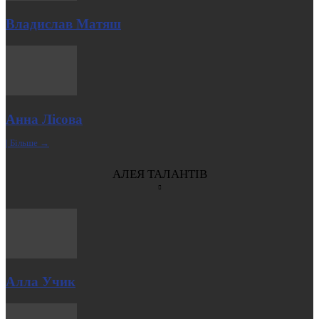
Владислав Матяш
Анна Лісова
| Більше →
АЛЕЯ ТАЛАНТІВ
Алла Учик