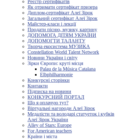
Реєстр сертифікатів
Як отримати сертифікат призера
Диплом-сертифікат Алеї Зірок
Загальний сертифікат Алеї Зірок
Майстер-класи і лекції
Продати пісню, музику, картину
ДОПОМОГА ДІТЯМ УКРАЇНИ
ДОПОМОГТИ ТАЛАНТУ
Творча екосистема МУЗИКА
Constellation World Talent Network
Новини України і світу
Зірки Європи: круті місця
Palau de la Música Catalana
Elbphilharmonie
Конкурсні сторінки
Контакти
Підписка на новини
КОНКУРСНИЙ ПОРТАЛ
Що я оплачую тут?
Віртуальні нагороди Алеї Зірок
Медалісти та володарі статуеток і кубків
Алеї Зірок України
Alley of Stars: Europe
For American teachers
Країни і міста