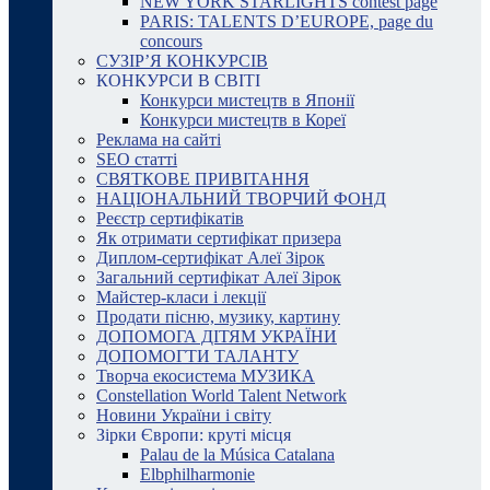
NEW YORK STARLIGHTS contest page
PARIS: TALENTS D’EUROPE, page du
concours
СУЗІР’Я КОНКУРСІВ
КОНКУРСИ В СВІТІ
Конкурси мистецтв в Японії
Конкурси мистецтв в Кореї
Реклама на сайті
SEO статті
СВЯТКОВЕ ПРИВІТАННЯ
НАЦІОНАЛЬНИЙ ТВОРЧИЙ ФОНД
Реєстр сертифікатів
Як отримати сертифікат призера
Диплом-сертифікат Алеї Зірок
Загальний сертифікат Алеї Зірок
Майстер-класи і лекції
Продати пісню, музику, картину
ДОПОМОГА ДІТЯМ УКРАЇНИ
ДОПОМОГТИ ТАЛАНТУ
Творча екосистема МУЗИКА
Constellation World Talent Network
Новини України і світу
Зірки Європи: круті місця
Palau de la Música Catalana
Elbphilharmonie