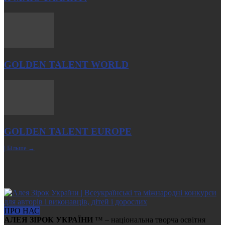
GOLDEN TALENT WORLD
GOLDEN TALENT EUROPE
| Більше →
ПРО НАС
АЛЕЯ ЗІРОК УКРАЇНИ
™ – національна творча освітня