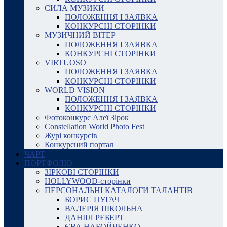
СИЛА МУЗИКИ
ПОЛОЖЕННЯ І ЗАЯВКА
КОНКУРСНІ СТОРІНКИ
МУЗИЧНИЙ ВІТЕР
ПОЛОЖЕННЯ І ЗАЯВКА
КОНКУРСНІ СТОРІНКИ
VIRTUOSO
ПОЛОЖЕННЯ І ЗАЯВКА
КОНКУРСНІ СТОРІНКИ
WORLD VISION
ПОЛОЖЕННЯ І ЗАЯВКА
КОНКУРСНІ СТОРІНКИ
Фотоконкурс Алеї Зірок
Constellation World Photo Fest
Журі конкурсів
Конкурсний портал
ЧАРТ
ПОРТФОЛІО
ЗІРКОВІ СТОРІНКИ
HOLLYWOOD-сторінки
ПЕРСОНАЛЬНІ КАТАЛОГИ ТАЛАНТІВ
БОРИС ПУГАЧ
ВАЛЕРІЯ ШКОЛЬНА
ДАНІІЛ РЕБЕРТ
ЄВА НАБОЙЧЕНКО