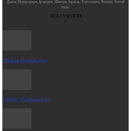
Данія, Нідерланди, Ірландія, Швеція, Ізраїль, Туреччина, Японія, Китай
тощо.
HOLLYWOOD
Makar Dudukalov
Vitaliy Slastianykov