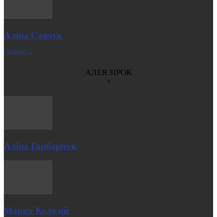
Аліна Савчук
| Більше →
АЛЕЯ ЗІРОК
Аліна Гарбарчук
Марко Колодій