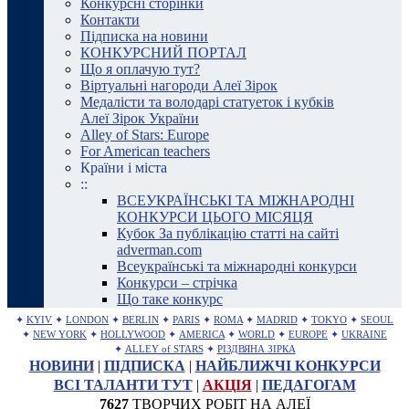
Конкурсні сторінки
Контакти
Підписка на новини
КОНКУРСНИЙ ПОРТАЛ
Що я оплачую тут?
Віртуальні нагороди Алеї Зірок
Медалісти та володарі статуеток і кубків
Алеї Зірок України
Alley of Stars: Europe
For American teachers
Країни і міста
::
ВСЕУКРАЇНСЬКІ ТА МІЖНАРОДНІ
КОНКУРСИ ЦЬОГО МІСЯЦЯ
Кубок За публікацію статті на сайті
adverman.com
Всеукраїнські та міжнародні конкурси
Конкурси – стрічка
Що таке конкурс
✦
KYIV
✦
LONDON
✦
BERLIN
✦
PARIS
✦
ROMA
✦
MADRID
✦
TOKYO
✦
SEOUL
✦
NEW YORK
✦
HOLLYWOOD
✦
AMERICA
✦
WORLD
✦
EUROPE
✦
UKRAINE
✦
ALLEY of STARS
✦
РІЗДВЯНА ЗІРКА
НОВИНИ
|
ПІДПИСКА
|
НАЙБЛИЖЧІ КОНКУРСИ
ВСІ ТАЛАНТИ ТУТ
|
АКЦІЯ
|
ПЕДАГОГАМ
7627
ТВОРЧИХ РОБІТ НА АЛЕЇ