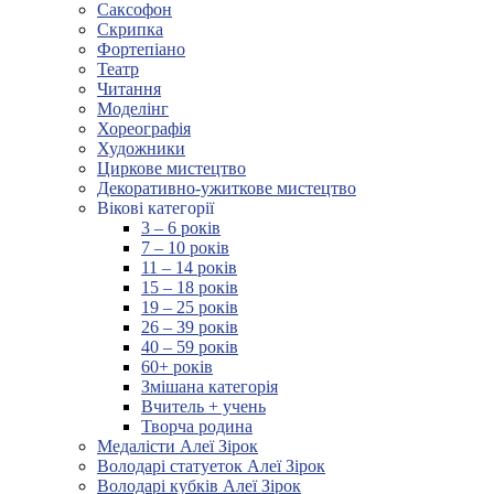
Саксофон
Скрипка
Фортепіано
Театр
Читання
Моделінг
Хореографія
Художники
Циркове мистецтво
Декоративно-ужиткове мистецтво
Вікові категорії
3 – 6 років
7 – 10 років
11 – 14 років
15 – 18 років
19 – 25 років
26 – 39 років
40 – 59 років
60+ років
Змішана категорія
Вчитель + учень
Творча родина
Медалісти Алеї Зірок
Володарі статуеток Алеї Зірок
Володарі кубків Алеї Зірок