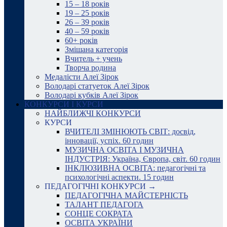
15 – 18 років
19 – 25 років
26 – 39 років
40 – 59 років
60+ років
Змішана категорія
Вчитель + учень
Творча родина
Медалісти Алеї Зірок
Володарі статуеток Алеї Зірок
Володарі кубків Алеї Зірок
КОНКУРСИ І КУРСИ
НАЙБЛИЖЧІ КОНКУРСИ
КУРСИ
ВЧИТЕЛІ ЗМІНЮЮТЬ СВІТ: досвід,
інновації, успіх. 60 годин
МУЗИЧНА ОСВІТА І МУЗИЧНА
ІНДУСТРІЯ: Україна, Європа, світ. 60 годин
ІНКЛЮЗИВНА ОСВІТА: педагогічні та
психологічні аспекти. 15 годин
ПЕДАГОГІЧНІ КОНКУРСИ →
ПЕДАГОГІЧНА МАЙСТЕРНІСТЬ
ТАЛАНТ ПЕДАГОГА
СОНЦЕ СОКРАТА
ОСВІТА УКРАЇНИ