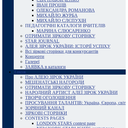
ІВАН ПРОЦІВ
ОЛЕКСАНДРА РОМАНОВА
МИХАЙЛО ЖУРБА
МИХАЙЛО СЛЄПУХІН
ПЕДАГОГІЧНІ КАТАЛОГИ ВЧИТЕЛІВ
МАРИНА СЛЮСАРЕНКО
ОТРИМАТИ ЗІРКОВУ СТОРІНКУ
STAR JOURNAL
АЛЕЯ ЗІРОК УКРАЇНИ: ІСТОРІЇ УСПІХУ
Всі зіркові сторінки для конкурсантів
Концерти
Галереї
ЗАЯВКА в каталоги
Також
Про АЛЕЮ ЗІРОК УКРАЇНИ
МЕЦЕНАТСЬКІ НАГОРОДИ
ОТРИМАТИ ЗІРКОВУ СТОРІНКУ
НАРОДНИЙ АРТИСТ АЛЕЇ ЗІРОК УКРАЇНИ
ТВОРЧІ ОГОЛОШЕННЯ
ПРОСУВАННЯ ТАЛАНТІВ: Україна, Європа, світ
ЗОРЯНИЙ КАНАЛ
ЗІРКОВІ СТОРІНКИ
CONTESTS PAGES
LONDON STARS contest page