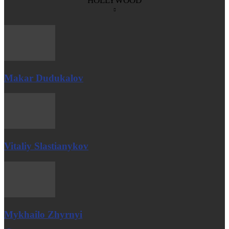
HOLLYWOOD
Makar Dudukalov
Vitaliy Slastianykov
Mykhailo Zhyrnyi