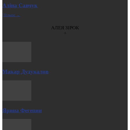
Аліна Савчук
| Більше →
АЛЕЯ ЗІРОК
Макар Дудукалов
Ярина Фегецин