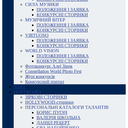
СИЛА МУЗИКИ
ПОЛОЖЕННЯ І ЗАЯВКА
КОНКУРСНІ СТОРІНКИ
МУЗИЧНИЙ ВІТЕР
ПОЛОЖЕННЯ І ЗАЯВКА
КОНКУРСНІ СТОРІНКИ
VIRTUOSO
ПОЛОЖЕННЯ І ЗАЯВКА
КОНКУРСНІ СТОРІНКИ
WORLD VISION
ПОЛОЖЕННЯ І ЗАЯВКА
КОНКУРСНІ СТОРІНКИ
Фотоконкурс Алеї Зірок
Constellation World Photo Fest
Журі конкурсів
Конкурсний портал
ЧАРТ
ПОРТФОЛІО
ЗІРКОВІ СТОРІНКИ
HOLLYWOOD-сторінки
ПЕРСОНАЛЬНІ КАТАЛОГИ ТАЛАНТІВ
БОРИС ПУГАЧ
ВАЛЕРІЯ ШКОЛЬНА
ДАНІІЛ РЕБЕРТ
ЄВА НАБОЙЧЕНКО