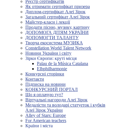
Реєстр сертифікатів
Як отримати сертифікат призера
Диплом-сертифікат Алеї Зірок
Загальний сертифікат Алеї Зірок
Майстер-класи і лекції
Продати пісню, музику, картину
ДОПОМОГА ДІТЯМ УКРАЇНИ
ДОПОМОГТИ ТАЛАНТУ
Творча екосистема МУЗИКА
Constellation World Talent Network
Новини України і світу
Зірки Європи: круті місця
Palau de la Música Catalana
Elbphilharmonie
Конкурсні сторінки
Контакти
Підписка на новини
КОНКУРСНИЙ ПОРТАЛ
Що я оплачую тут?
Віртуальні нагороди Алеї Зірок
Медалісти та володарі статуеток і кубків
Алеї Зірок України
Alley of Stars: Europe
For American teachers
Країни і міста