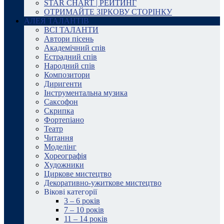
STAR CHART | РЕЙТИНГ
ОТРИМАЙТЕ ЗІРКОВУ СТОРІНКУ
АЛЕЯ ТАЛАНТІВ
ВСІ ТАЛАНТИ
Автори пісень
Академічний спів
Естрадний спів
Народний спів
Композитори
Диригенти
Інструментальна музика
Саксофон
Скрипка
Фортепіано
Театр
Читання
Моделінг
Хореографія
Художники
Циркове мистецтво
Декоративно-ужиткове мистецтво
Вікові категорії
3 – 6 років
7 – 10 років
11 – 14 років