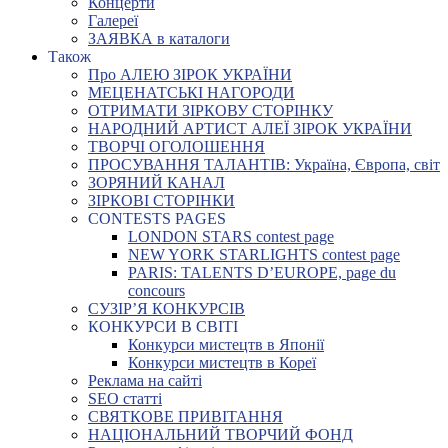
Концерти
Галереї
ЗАЯВКА в каталоги
Також
Про АЛЕЮ ЗІРОК УКРАЇНИ
МЕЦЕНАТСЬКІ НАГОРОДИ
ОТРИМАТИ ЗІРКОВУ СТОРІНКУ
НАРОДНИЙ АРТИСТ АЛЕЇ ЗІРОК УКРАЇНИ
ТВОРЧІ ОГОЛОШЕННЯ
ПРОСУВАННЯ ТАЛАНТІВ: Україна, Європа, світ
ЗОРЯНИЙ КАНАЛ
ЗІРКОВІ СТОРІНКИ
CONTESTS PAGES
LONDON STARS contest page
NEW YORK STARLIGHTS contest page
PARIS: TALENTS D’EUROPE, page du
concours
СУЗІР’Я КОНКУРСІВ
КОНКУРСИ В СВІТІ
Конкурси мистецтв в Японії
Конкурси мистецтв в Кореї
Реклама на сайті
SEO статті
СВЯТКОВЕ ПРИВІТАННЯ
НАЦІОНАЛЬНИЙ ТВОРЧИЙ ФОНД