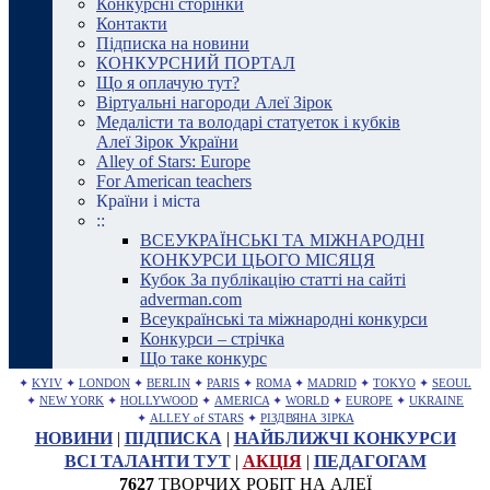
Конкурсні сторінки
Контакти
Підписка на новини
КОНКУРСНИЙ ПОРТАЛ
Що я оплачую тут?
Віртуальні нагороди Алеї Зірок
Медалісти та володарі статуеток і кубків
Алеї Зірок України
Alley of Stars: Europe
For American teachers
Країни і міста
::
ВСЕУКРАЇНСЬКІ ТА МІЖНАРОДНІ
КОНКУРСИ ЦЬОГО МІСЯЦЯ
Кубок За публікацію статті на сайті
adverman.com
Всеукраїнські та міжнародні конкурси
Конкурси – стрічка
Що таке конкурс
✦
KYIV
✦
LONDON
✦
BERLIN
✦
PARIS
✦
ROMA
✦
MADRID
✦
TOKYO
✦
SEOUL
✦
NEW YORK
✦
HOLLYWOOD
✦
AMERICA
✦
WORLD
✦
EUROPE
✦
UKRAINE
✦
ALLEY of STARS
✦
РІЗДВЯНА ЗІРКА
НОВИНИ
|
ПІДПИСКА
|
НАЙБЛИЖЧІ КОНКУРСИ
ВСІ ТАЛАНТИ ТУТ
|
АКЦІЯ
|
ПЕДАГОГАМ
7627
ТВОРЧИХ РОБІТ НА АЛЕЇ