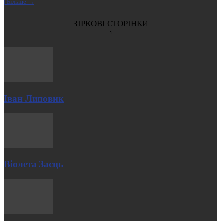
| Більше →
ЗІРКОВІ СТОРІНКИ
Іван Липовик
Віолета Заєць