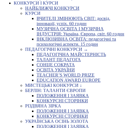
КОНКУРСИ І КУРСИ
НАЙБЛИЖЧІ КОНКУРСИ
КУРСИ
ВЧИТЕЛІ ЗМІНЮЮТЬ СВІТ: досвід,
інновації, успіх. 60 годин
МУЗИЧНА ОСВІТА І МУЗИЧНА
ІНДУСТРІЯ: Україна, Європа, світ. 60 годин
ІНКЛЮЗИВНА ОСВІТА: педагогічні та
психологічні аспекти. 15 годин
ПЕДАГОГІЧНІ КОНКУРСИ →
ПЕДАГОГІЧНА МАЙСТЕРНІСТЬ
ТАЛАНТ ПЕДАГОГА
СОНЦЕ СОКРАТА
ОСВІТА УКРАЇНИ
TEACHER’S WORLD PRIZE
EDUCATION AWARD EUROPE
МИСТЕЦЬКІ КОНКУРСИ ↓
БЕРЛІН: ТАЛАНТИ ЄВРОПИ
ПОЛОЖЕННЯ І ЗАЯВКА
КОНКУРСНІ СТОРІНКИ
РІЗДВЯНА ЗІРКА
ПОЛОЖЕННЯ І ЗАЯВКА
КОНКУРСНІ СТОРІНКИ
УКРАЇНСЬКА ОСІНЬ ЗОЛОТА
ПОЛОЖЕННЯ І ЗАЯВКА