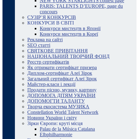
NEW YORK STARLIGHTS contest page
PARIS: TALENTS D’EUROPE, page du
concours
СУЗІР’Я КОНКУРСІВ
КОНКУРСИ В СВІТІ
Конкурси мистецтв в Японії
Конкурси мистецтв в Кореї
Реклама на сайті
SEO статті
СВЯТКОВЕ ПРИВІТАННЯ
НАЦІОНАЛЬНИЙ ТВОРЧИЙ ФОНД
Реєстр сертифікатів
Як отримати сертифікат призера
Диплом-сертифікат Алеї Зірок
Загальний сертифікат Алеї Зірок
Майстер-класи і лекції
Продати пісню, музику, картину
ДОПОМОГА ДІТЯМ УКРАЇНИ
ДОПОМОГТИ ТАЛАНТУ
Творча екосистема МУЗИКА
Constellation World Talent Network
Новини України і світу
Зірки Європи: круті місця
Palau de la Música Catalana
Elbphilharmonie