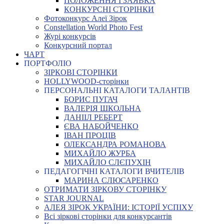
ПОЛОЖЕННЯ І ЗАЯВКА
КОНКУРСНІ СТОРІНКИ
Фотоконкурс Алеї Зірок
Constellation World Photo Fest
Журі конкурсів
Конкурсний портал
ЧАРТ
ПОРТФОЛІО
ЗІРКОВІ СТОРІНКИ
HOLLYWOOD-сторінки
ПЕРСОНАЛЬНІ КАТАЛОГИ ТАЛАНТІВ
БОРИС ПУГАЧ
ВАЛЕРІЯ ШКОЛЬНА
ДАНІІЛ РЕБЕРТ
ЄВА НАБОЙЧЕНКО
ІВАН ПРОЦІВ
ОЛЕКСАНДРА РОМАНОВА
МИХАЙЛО ЖУРБА
МИХАЙЛО СЛЄПУХІН
ПЕДАГОГІЧНІ КАТАЛОГИ ВЧИТЕЛІВ
МАРИНА СЛЮСАРЕНКО
ОТРИМАТИ ЗІРКОВУ СТОРІНКУ
STAR JOURNAL
АЛЕЯ ЗІРОК УКРАЇНИ: ІСТОРІЇ УСПІХУ
Всі зіркові сторінки для конкурсантів