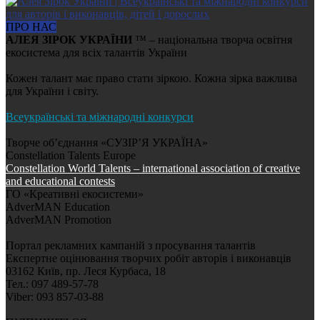
ПРО НАС
АЛЕЯ ЗІРОК УКРАЇНИ
™ – національна творча освітня
екосистема для всіх талантів України
Кожен талант має право стати зіркою. Кожна зірка важлива
для України і світу.
Всеукраїнські та міжнародні конкурси
Творче об’єднання «СУЗІР’Я УКРАЇНА»
Constellation Talents Europe
Constellation World Talents – international association of creative
and educational contests
ГО «Креативні екосистеми»
AdverMAN Education
AdverMAN Promotion
Портал рекламних кампаній з просування талантів
Експертне оцінювання творчих робіт авторів і виконавців
03162 Київ, пр. Леся Курбаса, 18
Тел.: 097 489-57-78
Viber: 093 857-03-88