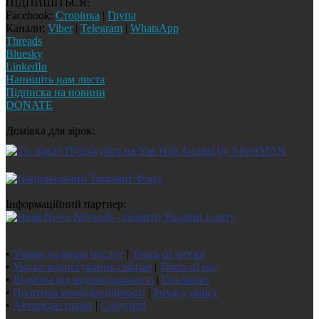
ПІДПИШІТЬСЯ:
Facebook:
Сторінка
|
Група
Канали:
Viber
|
Telegram
|
WhatsApp
Threads
Bluesky
LinkedIn
Напишіть нам листа
Підписка на новини
DONATE
Домівка для зірок:
Інформаційний партнер:
•
Умови надання послуг
|
Terms of service
•
Умови користування сайтом
|
Terms of use
•
Відмова від відповідальності
|
Disclaimer
•
Політика конфіденційності
|
Privacy policy
•
Авторські права
|
Copyright