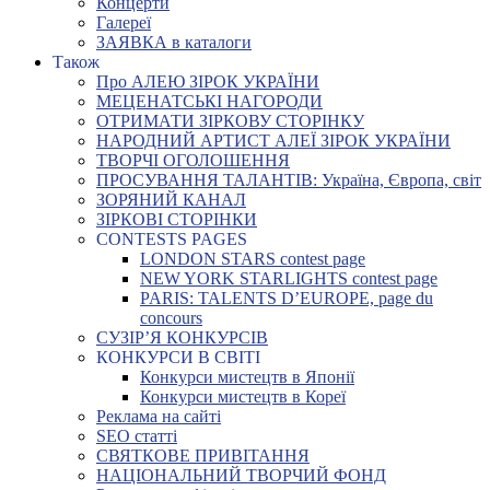
Концерти
Галереї
ЗАЯВКА в каталоги
Також
Про АЛЕЮ ЗІРОК УКРАЇНИ
МЕЦЕНАТСЬКІ НАГОРОДИ
ОТРИМАТИ ЗІРКОВУ СТОРІНКУ
НАРОДНИЙ АРТИСТ АЛЕЇ ЗІРОК УКРАЇНИ
ТВОРЧІ ОГОЛОШЕННЯ
ПРОСУВАННЯ ТАЛАНТІВ: Україна, Європа, світ
ЗОРЯНИЙ КАНАЛ
ЗІРКОВІ СТОРІНКИ
CONTESTS PAGES
LONDON STARS contest page
NEW YORK STARLIGHTS contest page
PARIS: TALENTS D’EUROPE, page du
concours
СУЗІР’Я КОНКУРСІВ
КОНКУРСИ В СВІТІ
Конкурси мистецтв в Японії
Конкурси мистецтв в Кореї
Реклама на сайті
SEO статті
СВЯТКОВЕ ПРИВІТАННЯ
НАЦІОНАЛЬНИЙ ТВОРЧИЙ ФОНД