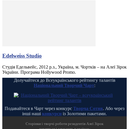
Edelweiss Studio
Студія Едельвейс, 2012 р.з., Україна, м. Чортків – на Алеї Зірок
України. Програма Hollywood Promo.
Долучайтеся до Всеукраїнського рейтингу талантів
Національний Творчий Чарт
:
Подавайтеся в Чарт через конкурс
Творча Сотня
. Або через
інші наші
конкурси
із Золотими пакетами.
Cторінки і творчі роботи резидентів Алеї Зірок
дивляться і слухають в країнах: