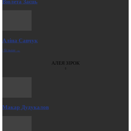
Віолета Заєць
Аліна Савчук
| Більше →
АЛЕЯ ЗІРОК
Макар Дудукалов