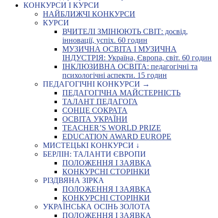
КОНКУРСИ І КУРСИ
НАЙБЛИЖЧІ КОНКУРСИ
КУРСИ
ВЧИТЕЛІ ЗМІНЮЮТЬ СВІТ: досвід,
інновації, успіх. 60 годин
МУЗИЧНА ОСВІТА І МУЗИЧНА
ІНДУСТРІЯ: Україна, Європа, світ. 60 годин
ІНКЛЮЗИВНА ОСВІТА: педагогічні та
психологічні аспекти. 15 годин
ПЕДАГОГІЧНІ КОНКУРСИ →
ПЕДАГОГІЧНА МАЙСТЕРНІСТЬ
ТАЛАНТ ПЕДАГОГА
СОНЦЕ СОКРАТА
ОСВІТА УКРАЇНИ
TEACHER’S WORLD PRIZE
EDUCATION AWARD EUROPE
МИСТЕЦЬКІ КОНКУРСИ ↓
БЕРЛІН: ТАЛАНТИ ЄВРОПИ
ПОЛОЖЕННЯ І ЗАЯВКА
КОНКУРСНІ СТОРІНКИ
РІЗДВЯНА ЗІРКА
ПОЛОЖЕННЯ І ЗАЯВКА
КОНКУРСНІ СТОРІНКИ
УКРАЇНСЬКА ОСІНЬ ЗОЛОТА
ПОЛОЖЕННЯ І ЗАЯВКА