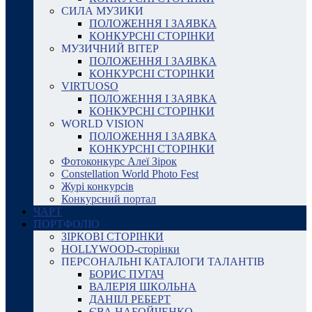
СИЛА МУЗИКИ
ПОЛОЖЕННЯ І ЗАЯВКА
КОНКУРСНІ СТОРІНКИ
МУЗИЧНИЙ ВІТЕР
ПОЛОЖЕННЯ І ЗАЯВКА
КОНКУРСНІ СТОРІНКИ
VIRTUOSO
ПОЛОЖЕННЯ І ЗАЯВКА
КОНКУРСНІ СТОРІНКИ
WORLD VISION
ПОЛОЖЕННЯ І ЗАЯВКА
КОНКУРСНІ СТОРІНКИ
Фотоконкурс Алеї Зірок
Constellation World Photo Fest
Журі конкурсів
Конкурсний портал
ЧАРТ
ПОРТФОЛІО
ЗІРКОВІ СТОРІНКИ
HOLLYWOOD-сторінки
ПЕРСОНАЛЬНІ КАТАЛОГИ ТАЛАНТІВ
БОРИС ПУГАЧ
ВАЛЕРІЯ ШКОЛЬНА
ДАНІІЛ РЕБЕРТ
ЄВА НАБОЙЧЕНКО