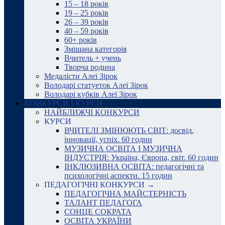
15 – 18 років
19 – 25 років
26 – 39 років
40 – 59 років
60+ років
Змішана категорія
Вчитель + учень
Творча родина
Медалісти Алеї Зірок
Володарі статуеток Алеї Зірок
Володарі кубків Алеї Зірок
КОНКУРСИ І КУРСИ
НАЙБЛИЖЧІ КОНКУРСИ
КУРСИ
ВЧИТЕЛІ ЗМІНЮЮТЬ СВІТ: досвід,
інновації, успіх. 60 годин
МУЗИЧНА ОСВІТА І МУЗИЧНА
ІНДУСТРІЯ: Україна, Європа, світ. 60 годин
ІНКЛЮЗИВНА ОСВІТА: педагогічні та
психологічні аспекти. 15 годин
ПЕДАГОГІЧНІ КОНКУРСИ →
ПЕДАГОГІЧНА МАЙСТЕРНІСТЬ
ТАЛАНТ ПЕДАГОГА
СОНЦЕ СОКРАТА
ОСВІТА УКРАЇНИ