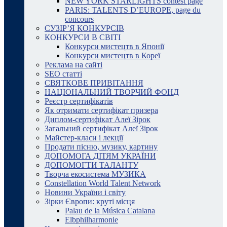
NEW YORK STARLIGHTS contest page
PARIS: TALENTS D’EUROPE, page du
concours
СУЗІР’Я КОНКУРСІВ
КОНКУРСИ В СВІТІ
Конкурси мистецтв в Японії
Конкурси мистецтв в Кореї
Реклама на сайті
SEO статті
СВЯТКОВЕ ПРИВІТАННЯ
НАЦІОНАЛЬНИЙ ТВОРЧИЙ ФОНД
Реєстр сертифікатів
Як отримати сертифікат призера
Диплом-сертифікат Алеї Зірок
Загальний сертифікат Алеї Зірок
Майстер-класи і лекції
Продати пісню, музику, картину
ДОПОМОГА ДІТЯМ УКРАЇНИ
ДОПОМОГТИ ТАЛАНТУ
Творча екосистема МУЗИКА
Constellation World Talent Network
Новини України і світу
Зірки Європи: круті місця
Palau de la Música Catalana
Elbphilharmonie