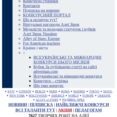
Конкурсні сторінки
Контакти
Підписка на новини
КОНКУРСНИЙ ПОРТАЛ
Що я оплачую тут?
Віртуальні нагороди Алеї Зірок
Медалісти та володарі статуеток і кубків
Алеї Зірок України
Alley of Stars: Europe
For American teachers
Країни і міста
::
ВСЕУКРАЇНСЬКІ ТА МІЖНАРОДНІ
КОНКУРСИ ЦЬОГО МІСЯЦЯ
Кубок За публікацію статті на сайті
adverman.com
Всеукраїнські та міжнародні конкурси
Конкурси – стрічка
Що таке конкурс
✦
KYIV
✦
LONDON
✦
BERLIN
✦
PARIS
✦
ROMA
✦
MADRID
✦
TOKYO
✦
SEOUL
✦
NEW YORK
✦
HOLLYWOOD
✦
AMERICA
✦
WORLD
✦
EUROPE
✦
UKRAINE
✦
ALLEY of STARS
✦
РІЗДВЯНА ЗІРКА
НОВИНИ
|
ПІДПИСКА
|
НАЙБЛИЖЧІ КОНКУРСИ
ВСІ ТАЛАНТИ ТУТ
|
АКЦІЯ
|
ПЕДАГОГАМ
7627
ТВОРЧИХ РОБІТ НА АЛЕЇ