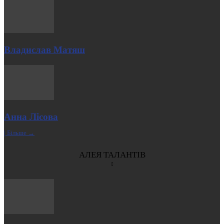
Владислав Матяш
Анна Лісова
| Більше →
АЛЕЯ ТАЛАНТІВ