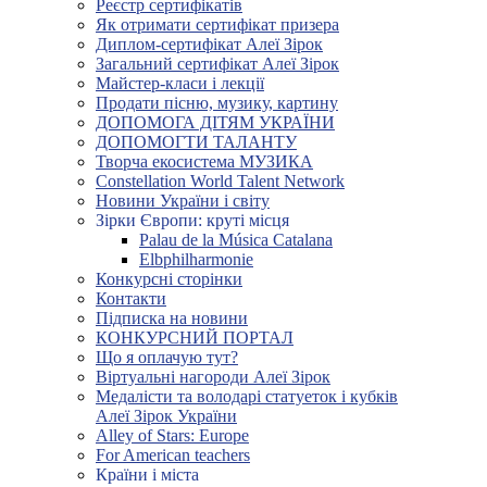
Реєстр сертифікатів
Як отримати сертифікат призера
Диплом-сертифікат Алеї Зірок
Загальний сертифікат Алеї Зірок
Майстер-класи і лекції
Продати пісню, музику, картину
ДОПОМОГА ДІТЯМ УКРАЇНИ
ДОПОМОГТИ ТАЛАНТУ
Творча екосистема МУЗИКА
Constellation World Talent Network
Новини України і світу
Зірки Європи: круті місця
Palau de la Música Catalana
Elbphilharmonie
Конкурсні сторінки
Контакти
Підписка на новини
КОНКУРСНИЙ ПОРТАЛ
Що я оплачую тут?
Віртуальні нагороди Алеї Зірок
Медалісти та володарі статуеток і кубків
Алеї Зірок України
Alley of Stars: Europe
For American teachers
Країни і міста