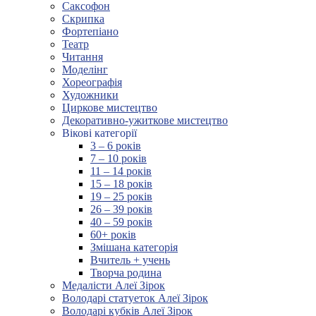
Саксофон
Скрипка
Фортепіано
Театр
Читання
Моделінг
Хореографія
Художники
Циркове мистецтво
Декоративно-ужиткове мистецтво
Вікові категорії
3 – 6 років
7 – 10 років
11 – 14 років
15 – 18 років
19 – 25 років
26 – 39 років
40 – 59 років
60+ років
Змішана категорія
Вчитель + учень
Творча родина
Медалісти Алеї Зірок
Володарі статуеток Алеї Зірок
Володарі кубків Алеї Зірок