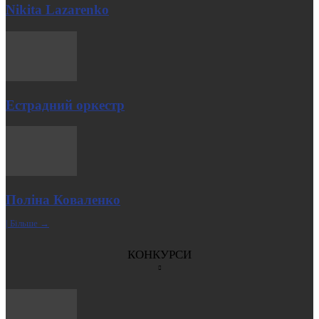
Nikita Lazarenko
Естрадний оркестр
Поліна Коваленко
| Більше →
КОНКУРСИ