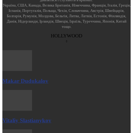
Україна, США, Канада, Велика Британія, Німеччина, Франція, Італія, Греція,
Іспанія, Португалія, Польща, Чехія, Словаччина, Австрія, Швейцарія,
Болгарія, Румунія, Молдова, Бельгія, Литва, Латвія, Естонія, Фінляндія,
Данія, Нідерланди, Ірландія, Швеція, Ізраїль, Туреччина, Японія, Китай
тощо.
HOLLYWOOD
Makar Dudukalov
Vitaliy Slastianykov