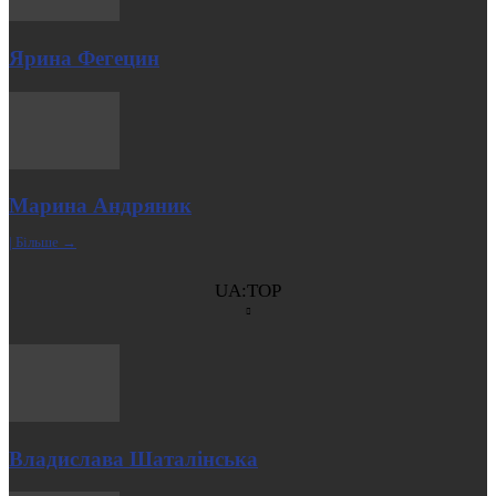
Ярина Фегецин
Марина Андряник
| Більше →
UA:TOP
Владислава Шаталінська