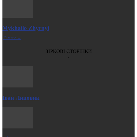
Mykhailo Zhyrnyi
| Більше →
ЗІРКОВІ СТОРІНКИ
Іван Липовик