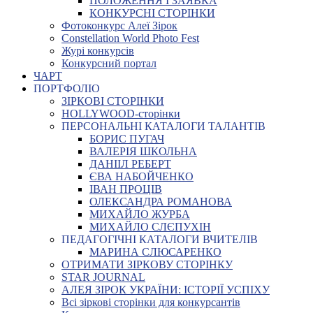
ПОЛОЖЕННЯ І ЗАЯВКА
КОНКУРСНІ СТОРІНКИ
Фотоконкурс Алеї Зірок
Constellation World Photo Fest
Журі конкурсів
Конкурсний портал
ЧАРТ
ПОРТФОЛІО
ЗІРКОВІ СТОРІНКИ
HOLLYWOOD-сторінки
ПЕРСОНАЛЬНІ КАТАЛОГИ ТАЛАНТІВ
БОРИС ПУГАЧ
ВАЛЕРІЯ ШКОЛЬНА
ДАНІІЛ РЕБЕРТ
ЄВА НАБОЙЧЕНКО
ІВАН ПРОЦІВ
ОЛЕКСАНДРА РОМАНОВА
МИХАЙЛО ЖУРБА
МИХАЙЛО СЛЄПУХІН
ПЕДАГОГІЧНІ КАТАЛОГИ ВЧИТЕЛІВ
МАРИНА СЛЮСАРЕНКО
ОТРИМАТИ ЗІРКОВУ СТОРІНКУ
STAR JOURNAL
АЛЕЯ ЗІРОК УКРАЇНИ: ІСТОРІЇ УСПІХУ
Всі зіркові сторінки для конкурсантів