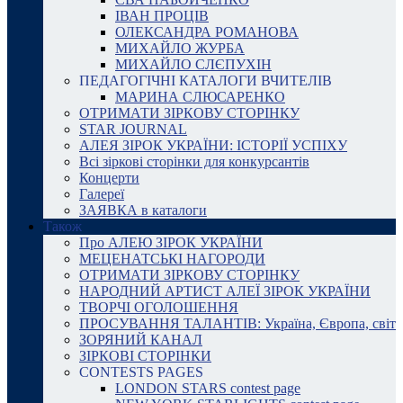
ІВАН ПРОЦІВ
ОЛЕКСАНДРА РОМАНОВА
МИХАЙЛО ЖУРБА
МИХАЙЛО СЛЄПУХІН
ПЕДАГОГІЧНІ КАТАЛОГИ ВЧИТЕЛІВ
МАРИНА СЛЮСАРЕНКО
ОТРИМАТИ ЗІРКОВУ СТОРІНКУ
STAR JOURNAL
АЛЕЯ ЗІРОК УКРАЇНИ: ІСТОРІЇ УСПІХУ
Всі зіркові сторінки для конкурсантів
Концерти
Галереї
ЗАЯВКА в каталоги
Також
Про АЛЕЮ ЗІРОК УКРАЇНИ
МЕЦЕНАТСЬКІ НАГОРОДИ
ОТРИМАТИ ЗІРКОВУ СТОРІНКУ
НАРОДНИЙ АРТИСТ АЛЕЇ ЗІРОК УКРАЇНИ
ТВОРЧІ ОГОЛОШЕННЯ
ПРОСУВАННЯ ТАЛАНТІВ: Україна, Європа, світ
ЗОРЯНИЙ КАНАЛ
ЗІРКОВІ СТОРІНКИ
CONTESTS PAGES
LONDON STARS contest page