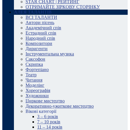
STAR CHART | РЕЙТИНГ
ОТРИМАЙТЕ ЗІРКОВУ СТОРІНКУ
АЛЕЯ ТАЛАНТІВ
ВСІ ТАЛАНТИ
Автори пісень
Академічний спів
Естрадний спів
Народний спів
Композитори
Диригенти
Інструментальна музика
Саксофон
Скрипка
Фортепіано
Театр
Читання
Моделінг
Хореографія
Художники
Циркове мистецтво
Декоративно-ужиткове мистецтво
Вікові категорії
3 – 6 років
7 – 10 років
11 – 14 років