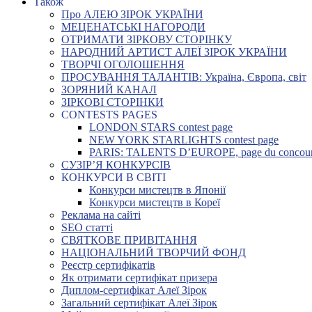
Також
Про АЛЕЮ ЗІРОК УКРАЇНИ
МЕЦЕНАТСЬКІ НАГОРОДИ
ОТРИМАТИ ЗІРКОВУ СТОРІНКУ
НАРОДНИЙ АРТИСТ АЛЕЇ ЗІРОК УКРАЇНИ
ТВОРЧІ ОГОЛОШЕННЯ
ПРОСУВАННЯ ТАЛАНТІВ: Україна, Європа, світ
ЗОРЯНИЙ КАНАЛ
ЗІРКОВІ СТОРІНКИ
CONTESTS PAGES
LONDON STARS contest page
NEW YORK STARLIGHTS contest page
PARIS: TALENTS D’EUROPE, page du concou
СУЗІР’Я КОНКУРСІВ
КОНКУРСИ В СВІТІ
Конкурси мистецтв в Японії
Конкурси мистецтв в Кореї
Реклама на сайті
SEO статті
СВЯТКОВЕ ПРИВІТАННЯ
НАЦІОНАЛЬНИЙ ТВОРЧИЙ ФОНД
Реєстр сертифікатів
Як отримати сертифікат призера
Диплом-сертифікат Алеї Зірок
Загальний сертифікат Алеї Зірок