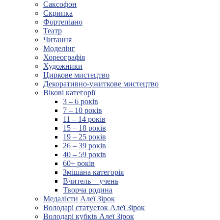
Саксофон
Скрипка
Фортепіано
Театр
Читання
Моделінг
Хореографія
Художники
Циркове мистецтво
Декоративно-ужиткове мистецтво
Вікові категорії
3 – 6 років
7 – 10 років
11 – 14 років
15 – 18 років
19 – 25 років
26 – 39 років
40 – 59 років
60+ років
Змішана категорія
Вчитель + учень
Творча родина
Медалісти Алеї Зірок
Володарі статуеток Алеї Зірок
Володарі кубків Алеї Зірок