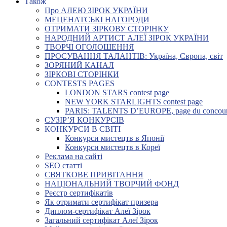
Також
Про АЛЕЮ ЗІРОК УКРАЇНИ
МЕЦЕНАТСЬКІ НАГОРОДИ
ОТРИМАТИ ЗІРКОВУ СТОРІНКУ
НАРОДНИЙ АРТИСТ АЛЕЇ ЗІРОК УКРАЇНИ
ТВОРЧІ ОГОЛОШЕННЯ
ПРОСУВАННЯ ТАЛАНТІВ: Україна, Європа, світ
ЗОРЯНИЙ КАНАЛ
ЗІРКОВІ СТОРІНКИ
CONTESTS PAGES
LONDON STARS contest page
NEW YORK STARLIGHTS contest page
PARIS: TALENTS D’EUROPE, page du concou
СУЗІР’Я КОНКУРСІВ
КОНКУРСИ В СВІТІ
Конкурси мистецтв в Японії
Конкурси мистецтв в Кореї
Реклама на сайті
SEO статті
СВЯТКОВЕ ПРИВІТАННЯ
НАЦІОНАЛЬНИЙ ТВОРЧИЙ ФОНД
Реєстр сертифікатів
Як отримати сертифікат призера
Диплом-сертифікат Алеї Зірок
Загальний сертифікат Алеї Зірок