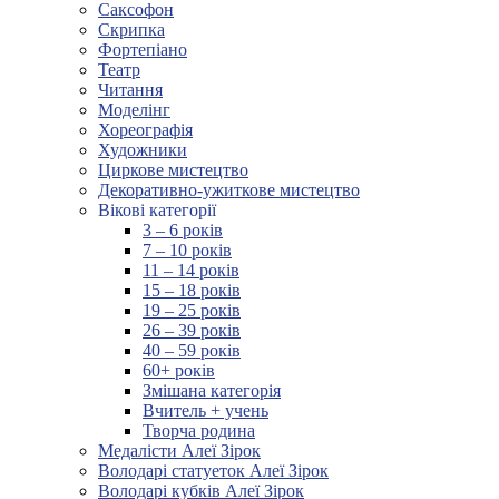
Саксофон
Скрипка
Фортепіано
Театр
Читання
Моделінг
Хореографія
Художники
Циркове мистецтво
Декоративно-ужиткове мистецтво
Вікові категорії
3 – 6 років
7 – 10 років
11 – 14 років
15 – 18 років
19 – 25 років
26 – 39 років
40 – 59 років
60+ років
Змішана категорія
Вчитель + учень
Творча родина
Медалісти Алеї Зірок
Володарі статуеток Алеї Зірок
Володарі кубків Алеї Зірок