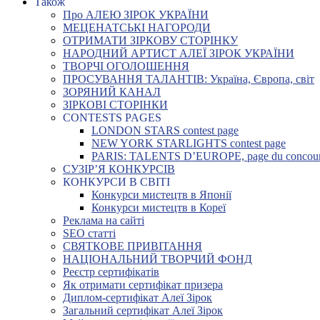
Також
Про АЛЕЮ ЗІРОК УКРАЇНИ
МЕЦЕНАТСЬКІ НАГОРОДИ
ОТРИМАТИ ЗІРКОВУ СТОРІНКУ
НАРОДНИЙ АРТИСТ АЛЕЇ ЗІРОК УКРАЇНИ
ТВОРЧІ ОГОЛОШЕННЯ
ПРОСУВАННЯ ТАЛАНТІВ: Україна, Європа, світ
ЗОРЯНИЙ КАНАЛ
ЗІРКОВІ СТОРІНКИ
CONTESTS PAGES
LONDON STARS contest page
NEW YORK STARLIGHTS contest page
PARIS: TALENTS D’EUROPE, page du concou
СУЗІР’Я КОНКУРСІВ
КОНКУРСИ В СВІТІ
Конкурси мистецтв в Японії
Конкурси мистецтв в Кореї
Реклама на сайті
SEO статті
СВЯТКОВЕ ПРИВІТАННЯ
НАЦІОНАЛЬНИЙ ТВОРЧИЙ ФОНД
Реєстр сертифікатів
Як отримати сертифікат призера
Диплом-сертифікат Алеї Зірок
Загальний сертифікат Алеї Зірок