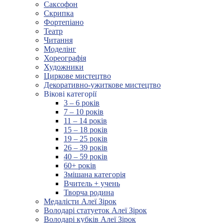
Саксофон
Скрипка
Фортепіано
Театр
Читання
Моделінг
Хореографія
Художники
Циркове мистецтво
Декоративно-ужиткове мистецтво
Вікові категорії
3 – 6 років
7 – 10 років
11 – 14 років
15 – 18 років
19 – 25 років
26 – 39 років
40 – 59 років
60+ років
Змішана категорія
Вчитель + учень
Творча родина
Медалісти Алеї Зірок
Володарі статуеток Алеї Зірок
Володарі кубків Алеї Зірок